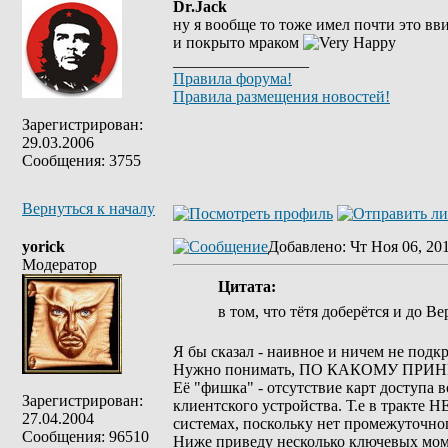
Dr.Jack
ну я вообще то тоже имел почти это вв
и покрыто мраком
_________________
Правила форума!
Правила размещения новостей!
Зарегистрирован:
29.03.2006
Сообщения: 3755
Вернуться к началу
yorick
Добавлено
: Чт Ноя 06, 20
Модератор
Цитата:
в том, что тётя доберётся и до В
Я бы сказал - наивное и ничем не подк
Нужно понимать, ПО КАКОМУ ПРИНЦ
Её "фишка" - отсутствие карт доступа 
Зарегистрирован:
клиентского устройства. Т.е в тракт
27.04.2004
системах, поскольку нет промежуточно
Сообщения: 96510
Ниже приведу несколько ключевых моме