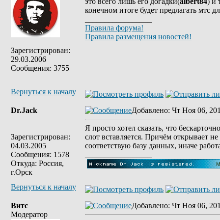
это всего лишь его догадки(
albert84
) и
конечном итоге будет предлагать мтс д
_________________
Правила форума!
Правила размещения новостей!
Зарегистрирован:
29.03.2006
Сообщения: 3755
Вернуться к началу
Dr.Jack
Добавлено
: Чт Ноя 06, 20
Я просто хотел сказать, что бескарточн
Зарегистрирован:
слот вставляется. Причём открывает не
04.03.2005
соответствую базу данных, иначе работа
Сообщения: 1578
_________________
Откуда: Россия,
г.Орск
Вернуться к началу
Витс
Добавлено
: Чт Ноя 06, 20
Модератор