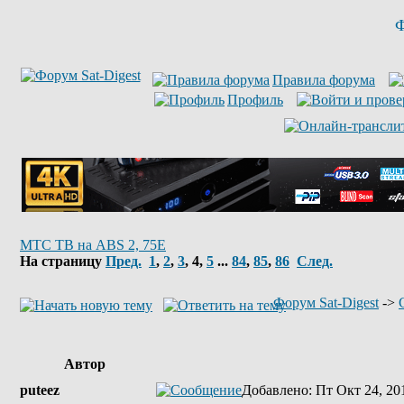
Ф
Правила форума
Профиль
МТС ТВ на ABS 2, 75E
На страницу
Пред.
1
,
2
,
3
,
4
,
5
...
84
,
85
,
86
След.
Форум Sat-Digest
->
Автор
puteez
Добавлено
: Пт Окт 24, 20