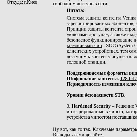
Откуда: г.Киев
свободном доступе в сети:
Цитата:
Система защиты контента Verimat
зарегистрированных абонентов, 
Принцип защиты контента строит
«ключами доступа», а также выде
безопасное функционирование н
кремниевый чип
- SOC (System-O
клиентских устройствах, тем са
доступом к контенту осуществля
головной станции.
Поддерживаемые форматы вид
Шифрование контента
:
128-bit
Периодичность изменения клю
Уровни безопасности STB.
3.
Hardened Security
– Решение V
интегрированные в чипсет, кото
устройства чипсетом поставщика
Ну вот, как то так. Ключевые парамет
Выводы - сами делайте...