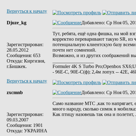
Вернуться к началу
Djuze_kg
Добавлено
: Ср Ноя 05, 20
Тут, ребята, ещё одна фишка, на мой вз
корректно переваривают такую SR, из 
Зарегистрирован:
потенциальную клиентскую базу всеми 
28.05.2012
почти нет сомнений.
Сообщения: 653
Возможно, и из других соображений вы
Откуда: Киргизия,
_________________
г.Бишкек.
Formuler 4K S Turbo Pro;Openbox SX6;U
- 96Е-С, 90Е-С(ф); 2,4м лопух -- 42Е, 46
Вернуться к началу
zxcmnb
Добавлено
: Ср Ноя 05, 20
Само название МТС ,как то напрягает, е
много народу, сколько симок в мобилках
Зарегистрирован:
Как птицу назовешь так она и полетит
09.03.2007
Сообщения: 1901
Откуда: УКРАИНА