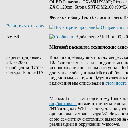
OLED Panasonic TX-65HZ980E; Pioneer
ZXC 120cm, Strong SRT-DM2100 (90*E-30
Желаю, чтобы у Вас сбылось то, чего В
Вернуться к началу
lvv_68
Добавлено
: Чт Июн 09, 20
Microsoft раскрыла технические асп
Зарегистрирован:
В наших предыдущих постах мы рассказ
24.10.2005
10. Исполняемые файлы подсистемы п
Сообщения: 17519
использования она стала доступна в Insi
Откуда: Europe UA
доступна с обещанным Microsoft больши
подсистемы, ее нужно будет включить 
включения мы описывали в
этом посте
.
Microsoft называет подсистему Linux д
опубликовала
новые технические детал
(NT) и то, как WSL реализуется на уров
оригинальная модель ядра Windows позв
свою семантику системных вызовов за 
реализацией в окружении Windows.