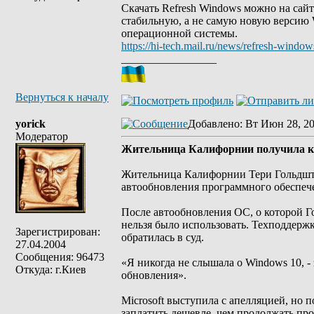
Скачать Refresh Windows можно на сайте
стабильную, а не самую новую версию 
операционной системы.
https://hi-tech.mail.ru/news/refresh-windo
_________________
Вернуться к началу
yorick
Добавлено
: Вт Июн 28, 2
Модератор
Жительница Калифорнии получила ком
Жительница Калифорнии Тери Гольдштейн
автообновления программного обеспечен
После автообновления ОС, о которой Го
нельзя было использовать. Техподдержк
Зарегистрирован:
обратилась в суд.
27.04.2004
Сообщения: 96473
«Я никогда не слышала о Windows 10, - 
Откуда: г.Киев
обновления».
Microsoft выступила с апелляцией, но п
заплатить дешевле, чем продолжать про