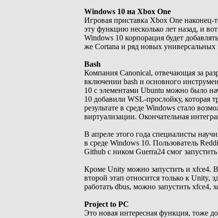
Windows 10 на Xbox One
Игровая приставка Xbox One наконец-т
эту функцию несколько лет назад, и во
Windows 10 корпорация будет добавлят
же Cortana и ряд новых универсальных
Bash
Компания Canonical, отвечающая за разр
включении bash и основного инструме
10 с элементами Ubuntu можно было нач
10 добавили WSL-прослойку, которая т
результате в среде Windows стало воз
виртуализации. Окончательная интеграц
В апреле этого года специалисты науч
в среде Windows 10. Пользователь Redd
Github с ником Guerra24 смог запустить
Кроме Unity можно запустить и xfce4. 
второй этап относится только к Unity, 
работать dbus, можно запустить xfce4, 
Project to PC
Это новая интересная функция, тоже доб