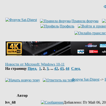
Ф
Правила форума
Профиль
Новости от Microsoft: Windows 10-11
На страницу
Пред.
1
,
2
,
3
, ...
42
,
43
,
44
След.
Форум Sat-Digest
->
Автор
lvv_68
Добавлено
: Пт Май 06, 20