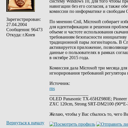
систему Windows 10, для того чтобы пр
навигации без его согласия, а также 
комиссии по информатике и свободам C
Зарегистрирован:
По мнению Cnil, Microsoft собирает и
27.04.2004
для идентификации и решения проблем 
Сообщения: 96473
объеме и частоте использования скача
Откуда: г.Киев
требованиям безопасности инициативу 
традиционной пары логин/пароль. В Cn
активируется приложение, позволяющее
данные о пользователях в рамках согл
в октябре 2015 года.
Комиссия дала Microsoft три месяца дл
игнорирования требований регулятора 
Источник:
rns
_________________
OLED Panasonic TX-65HZ980E; Pioneer
ZXC 120cm, Strong SRT-DM2100 (90*E-30
Желаю, чтобы у Вас сбылось то, чего В
Вернуться к началу