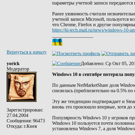
параметры учетной записи передаются
Ранее уязвимость считали незначитель
учетной записи Microsoft, пользуется в
что Chrome, Firefox и другие популярн
https://hi-tech.mail.ru/news/windows-10-a
_________________
Вернуться к началу
yorick
Добавлено
: Ср Окт 05, 20
Модератор
Windows 10 в сентябре потеряла попу
По данным NetMarketShare доля Windows
снизилась (приблизительно на 0.5% по
Эту же тенденцию подтверждает и Steam
вновь это произошло впервые, хотя до
Зарегистрирован:
27.04.2004
Популярность Windows 10 у игроков при
Сообщения: 96473
Windows 10 пользуется почти половина 
Откуда: г.Киев
установлена Windows 7, а доля Windows