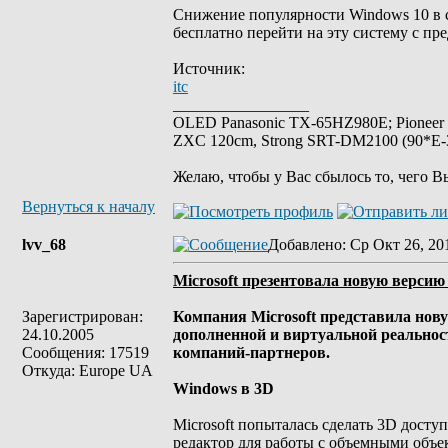
Снижение популярности Windows 10 в с
бесплатно перейти на эту систему с пр
Источник:
itc
_________________
OLED Panasonic TX-65HZ980E; Pioneer
ZXC 120cm, Strong SRT-DM2100 (90*E-30
Желаю, чтобы у Вас сбылось то, чего В
Вернуться к началу
lvv_68
Добавлено
: Ср Окт 26, 20
Microsoft презентовала новую верси
Зарегистрирован:
Компания Microsoft представила нову
24.10.2005
дополненной и виртуальной реальнос
Сообщения: 17519
компаний-партнеров.
Откуда: Europe UA
Windows в 3D
Microsoft попыталась сделать 3D дост
редактор для работы с объемными объек