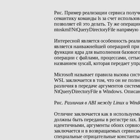
Рис. Пример реализации сервиса получе
семантику команды ls за счет использов
позволяет ей это делать. Ту же операци
ntoskrnl!NtQueryDirectoryFile напрямую 
Интересной является особенность реал
является наиважнейшей операцией при 
функции ядра для выполнения базового
операции с файлами, процессами, сетью
названием syscall, которая передает у
Microsoft называет правила вызова систе
WSL заключается в том, что он не полн
различия в передаче аргументов систем
NtQueryDirectoryFile в Windows. Описа
Рис.
Различия в ABI между Linux и Wind
Отличие заключается как в используемы
должны быть переданы в регистре rax. 
идентичными, аргументы обоих сервисов
заключается и в возвращаемых сервисам
специальные отрицательные константы