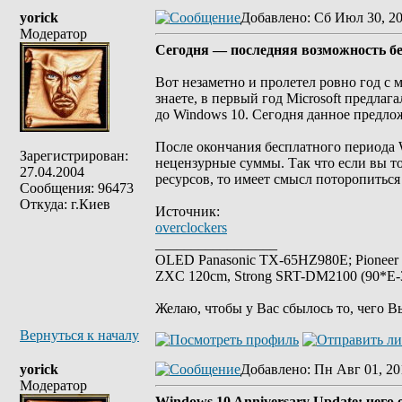
yorick
Добавлено
: Сб Июл 30, 20
Модератор
Сегодня — последняя возможность бе
Вот незаметно и пролетел ровно год с
знаете, в первый год Microsoft предла
до Windows 10. Сегодня данное предлож
После окончания бесплатного периода W
Зарегистрирован:
нецензурные суммы. Так что если вы т
27.04.2004
ресурсов, то имеет смысл поторопиться
Сообщения: 96473
Откуда: г.Киев
Источник:
overclockers
_________________
OLED Panasonic TX-65HZ980E; Pioneer
ZXC 120cm, Strong SRT-DM2100 (90*E-30
Желаю, чтобы у Вас сбылось то, чего В
Вернуться к началу
yorick
Добавлено
: Пн Авг 01, 20
Модератор
Windows 10 Anniversary Update: чег