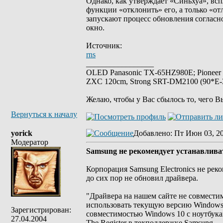
Однако, как утверждает «Синьхуа», вс
функции «отклонить» его, а только «о
запускают процесс обновления согласн
окно.
Источник:
rns
_________________
OLED Panasonic TX-65HZ980E; Pioneer
ZXC 120cm, Strong SRT-DM2100 (90*E-30
Желаю, чтобы у Вас сбылось то, чего В
Вернуться к началу
yorick
Добавлено
: Пт Июн 03, 2
Модератор
Samsung не рекомендует устанавлива
Корпорация Samsung Electronics не рек
до сих пор не обновил драйвера.
"Драйвера на нашем сайте не совмест
использовать текущую версию Windows,
Зарегистрирован:
совместимостью Windows 10 с ноутбук
27.04.2004
The Register в техподдержке Samsung.