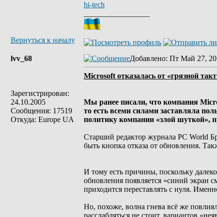
hi-tech
_________________
Вернуться к началу
lvv_68
Добавлено
: Пт Май 27, 20
Microsoft отказалась от «грязной та
Зарегистрирован:
24.10.2005
Мы ранее писали, что компания Micro
Сообщения: 17519
то есть всеми силами заставляла пол
Откуда: Europe UA
политику компании «злой шуткой», п
Старший редактор журнала PC World Бр
быть кнопка отказа от обновления. Так
И тому есть причины, поскольку далеко 
обновления появляется «синий экран см
приходится переставлять с нуля. Именн
Но, похоже, волна гнева всё же повлиял
расслабляться не стоит, вариантов «не