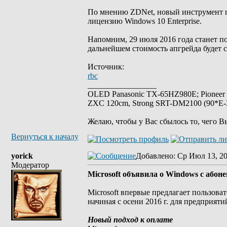
По мнению ZDNet, новый инструмент 
лицензию Windows 10 Enterprise.
Напомним, 29 июля 2016 года станет по
дальнейшем стоимость апгрейда будет с
Источник:
rbc
_________________
OLED Panasonic TX-65HZ980E; Pioneer
ZXC 120cm, Strong SRT-DM2100 (90*E-30
Желаю, чтобы у Вас сбылось то, чего В
Вернуться к началу
yorick
Добавлено
: Ср Июл 13, 2
Модератор
Microsoft объявила о Windows с абон
Microsoft впервые предлагает пользова
начиная с осени 2016 г. для предприяти
Новый подход к оплате