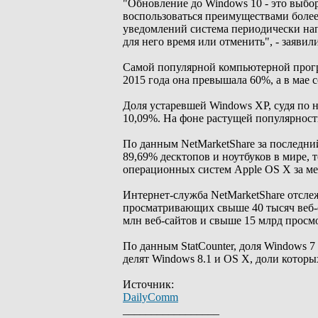
"Обновление до Windows 10 - это выбо
воспользоваться преимуществами боле
уведомлений система периодически нап
для него время или отменить", - заявили
Самой популярной компьютерной програ
2015 года она превышала 60%, а в мае 
Доля устаревшей Windows XP, судя по 
10,09%. На фоне растущей популярности 
По данным NetMarketShare за последни
89,69% десктопов и ноутбуков в мире, т
операционных систем Apple OS X за мес
Интернет-служба NetMarketShare отслеж
просматривающих свыше 40 тысяч веб-с
млн веб-сайтов и свыше 15 млрд просм
По данным StatCounter, доля Windows 7
делят Windows 8.1 и OS X, доли которы
Источник:
DailyComm
_________________