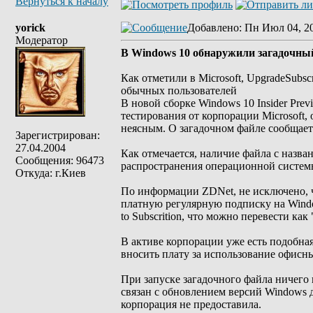
Вернуться к началу
yorick
Добавлено
: Пн Июл 04, 2
Модератор
В Windows 10 обнаружили загадочны
Как отметили в Microsoft, UpgradeSubsc
обычных пользователей
В новой сборке Windows 10 Insider Pre
тестирования от корпорации Microsoft, 
неясным. О загадочном файле сообщае
Зарегистрирован:
27.04.2004
Как отмечается, наличие файла с назв
Сообщения: 96473
распространения операционной систем
Откуда: г.Киев
По информации ZDNet, не исключено, ч
платную регулярную подписку на Windo
to Subscrition, что можно перевести к
В активе корпорации уже есть подобная
вносить плату за использование офисн
При запуске загадочного файла ничего 
связан с обновлением версий Windows 
корпорация не предоставила.