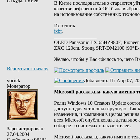
Откуда: г.Киев
В Китае последовательно стараются уйт
качестве референсной ОС была выбрана 
на использование собственных техноло
Источник:
ixbt
.
_________________
OLED Panasonic TX-65HZ980E; Pioneer
ZXC 120cm, Strong SRT-DM2100 (90*E-30
Желаю, чтобы у Вас сбылось то, чего В
Вернуться к началу
yorick
Добавлено
: Пт Апр 07, 20
Модератор
Microsoft рассказала, какую именно 
Релиз Windows 10 Creators Update состо
доступно для установки вручную. Так 
изменения, и компания в целом решила 
всех Microsoft опубликовала детальное
собирает о системах пользователей.
Зарегистрирован:
27.04.2004
Microsoft рассказала, какую именно те
Сообщения: 96484