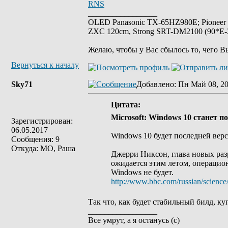
RNS
_________________
OLED Panasonic TX-65HZ980E; Pioneer
ZXC 120cm, Strong SRT-DM2100 (90*E-30
Желаю, чтобы у Вас сбылось то, чего В
Вернуться к началу
Sky71
Добавлено
: Пн Май 08, 20
Цитата:
Microsoft: Windows 10 станет 
Зарегистрирован:
06.05.2017
Windows 10 будет последней вер
Сообщения: 9
Откуда: МО, Раша
Джерри Никсон, глава новых разр
ожидается этим летом, операцион
Windows не будет.
http://www.bbc.com/russian/scienc
Так что, как будет стабильный билд, к
_________________
Все умрут, а я останусь (с)