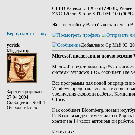
_________________
OLED Panasonic TX-65HZ980E; Pioneer
ZXC 120cm, Strong SRT-DM2100 (90*E-30
Желаю, чтобы у Вас сбылось то, чего В
Вернуться к началу
yorick
Добавлено
: Ср Май 03, 20
Модератор
Microsoft представила новую версию 
Microsoft представила ноутбук стоимос
системы Windows 10 S, сообщает The Ve
Все программы для новой операционной
Windows предназначена для использован
Зарегистрирован:
увеличения скорости работы. Компания 
27.04.2004
Office.
Сообщения: 96484
Откуда: г.Киев
Как сообщает Bloomberg, новый ноутбук 
i5. Базовая модель имеет жесткий диск
хватит на 14 часов автономной работы.
Источник: