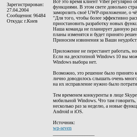
Всё это время клиент Viber регулярно 
Зарегистрирован:
функциями. В этом свете довольно стр
27.04.2004
заморозить своё UWP-приложение, о чё
Сообщения: 96484
"Для того, чтобы более эффективно р
Откуда: г.Киев
приостановить разработку новых функц
Наша команда не планирует данную ра
планы изменятся и будет принято реше
Приносим извинения за Ваши неудобст
Приложение не перестанет работать, н
Если на десктопной Windows 10 вы може
Windows выбора нет.
Возможно, это решение было принято к
лично доводилось слышать очень много
на их исправление нужно было потрати
Тем временем конкуренты в лице Skype
мобильной Windows. Что там говорить, 
несколько раз за неделю, а новые фун
Android и iOS.
Источник:
wp-seven
_________________