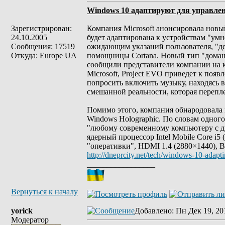
Windows 10 адаптируют для управл
Зарегистрирован:
Компания Microsoft анонсировала новы
24.10.2005
будет адаптирована к устройствам "ум
Сообщения: 17519
ожидающим указаний пользователя, "де
Откуда: Europe UA
помощницы Cortana. Новый тип "домашни
сообщили представители компании на к
Microsoft, Project EVO приведет к поя
попросить включить музыку, находясь в
смешанной реальности, которая перепле
Помимо этого, компания обнародовала
Windows Holographic. По словам одного
"любому современному компьютеру с д
ядерный процессор Intel Mobile Core i5
"оперативки", HDMI 1.4 (2880×1440), Bl
http://dneprcity.net/tech/windows-10-ada
_________________
Вернуться к началу
yorick
Добавлено
: Пн Дек 19, 20
Модератор