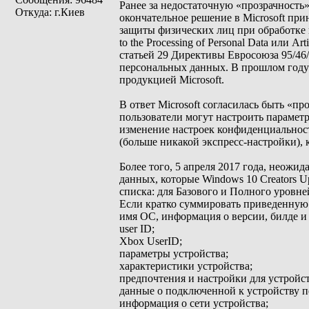
Ранее за недостаточную «прозрачность
Откуда: г.Киев
окончательное решение в Microsoft при
защиты физических лиц при обработке пер
to the Processing of Personal Data или Ar
статьей 29 Директивы Евросоюза 95/46
персональных данных. В прошлом году 
продукцией Microsoft.
В ответ Microsoft согласилась быть «пр
пользователи могут настроить параме
изменение настроек конфиденциальности
(больше никакой экспресс-настройки), 
Более того, 5 апреля 2017 года, неожид
данных, которые Windows 10 Creators U
списка: для Базового и Полного уровне
Если кратко суммировать приведенную
имя ОС, информация о версии, билде и 
user ID;
Xbox UserID;
параметры устройства;
характеристики устройства;
предпочтения и настройки для устройст
данные о подключенной к устройству 
информация о сети устройства;