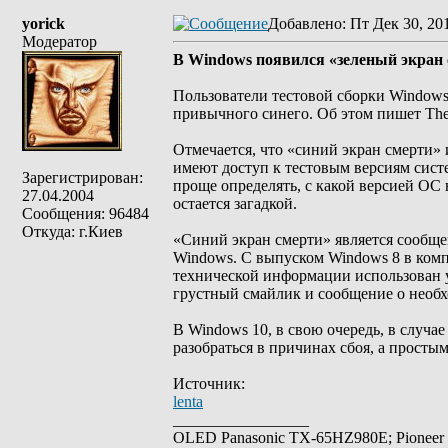
yorick
Добавлено
: Пт Дек 30, 20
Модератор
В Windows появился «зеленый экран
Пользователи тестовой сборки Windows 
привычного синего. Об этом пишет The
Отмечается, что «синий экран смерти» 
имеют доступ к тестовым версиям сист
Зарегистрирован:
проще определять, с какой версией ОС 
27.04.2004
остается загадкой.
Сообщения: 96484
Откуда: г.Киев
«Синий экран смерти» является сообще
Windows. С выпуском Windows 8 в комп
технической информации использован 
грустный смайлик и сообщение о необх
В Windows 10, в свою очередь, в случа
разобраться в причинах сбоя, а прост
Источник:
lenta
_________________
OLED Panasonic TX-65HZ980E; Pioneer