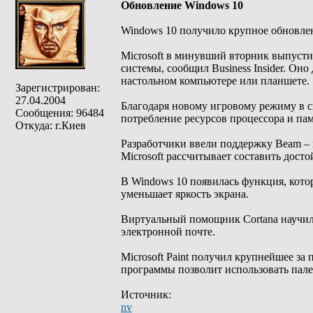
Oбновление Windows 10
Windows 10 получило крупное обновле
Microsoft в минувший вторник выпусти
системы, сообщил Business Insider. Он
настольном компьютере или планшете.
Зарегистрирован:
27.04.2004
Благодаря новому игровому режиму в 
Сообщения: 96484
потребление ресурсов процессора и па
Откуда: г.Киев
Разработчики ввели поддержку Beam – 
Microsoft рассчитывает составить дос
В Windows 10 появилась функция, котора
уменьшает яркость экрана.
Виртуальный помощник Cortana научилс
электронной почте.
Microsoft Paint получил крупнейшее за 
программы позволит использовать палец
Источник:
nv