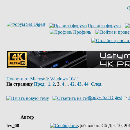
Ф
Правила форума
Профиль
Новости от Microsoft: Windows 10-11
На страницу
Пред.
1
,
2
,
3
,
4
...
42
,
43
,
44
След.
Форум Sat-Digest
->
Автор
lvv_68
Добавлено
: Сб Дек 10, 20