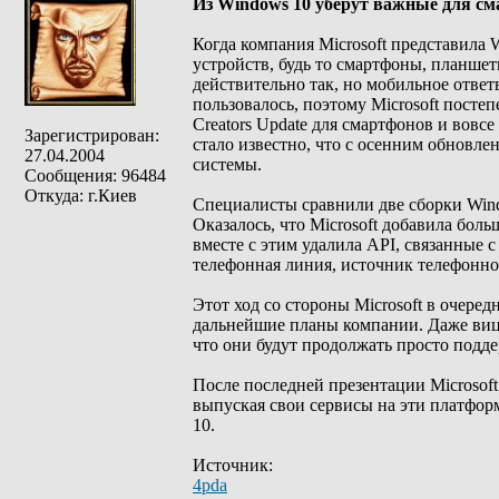
Из Windows 10 уберут важные для с
Когда компания Microsoft представила 
устройств, будь то смартфоны, планше
действительно так, но мобильное ответ
пользовалось, поэтому Microsoft посте
Creators Update для смартфонов и вов
Зарегистрирован:
стало известно, что с осенним обновле
27.04.2004
системы.
Сообщения: 96484
Откуда: г.Киев
Специалисты сравнили две сборки Windows
Оказалось, что Microsoft добавила бол
вместе с этим удалила API, связанные 
телефонная линия, источник телефонног
Этот ход со стороны Microsoft в очеред
дальнейшие планы компании. Даже вице
что они будут продолжать просто подде
После последней презентации Microsoft
выпуская свои сервисы на эти платфо
10.
Источник:
4pda