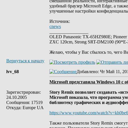
смешанной реальности, интерактивные 
удобный браузер Microsoft Edge, а так
улучшенные настройки конфиденциаль
Источник:
cnews
_________________
OLED Panasonic TX-65HZ980E; Pioneer
ZXC 120cm, Strong SRT-DM2100 (90*E-30
Желаю, чтобы у Вас сбылось то, чего В
Вернуться к началу
lvv_68
Добавлено
: Чт Май 11, 20
Microsoft представила Windows 10 с
Зарегистрирован:
Story Remix позволяет создавать «ис
24.10.2005
Microsoft показала, что программа у
Сообщения: 17519
библиотеку графических и аудиоэфф
Откуда: Europe UA
https://www.youtube.com/watch?v=kh0be6
Также пользователи Story Remix смогут