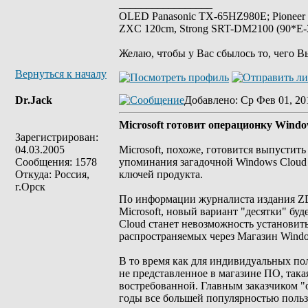
_________________
OLED Panasonic TX-65HZ980E; Pioneer
ZXC 120cm, Strong SRT-DM2100 (90*E-30
Желаю, чтобы у Вас сбылось то, чего В
Вернуться к началу
Dr.Jack
Добавлено
: Ср Фев 01, 20
Microsoft готовит операционку Windo
Зарегистрирован:
04.03.2005
Microsoft, похоже, готовится выпусти
Сообщения: 1578
упоминания загадочной Windows Cloud
Откуда: Россия,
ключей продукта.
г.Орск
По информации журналиста издания ZD
Microsoft, новый вариант "десятки" б
Cloud станет невозможность установи
распространяемых через Магазин Wind
В то время как для индивидуальных по
не представленное в магазине ПО, такая
востребованной. Главным заказчиком "
годы все большей популярностью польз