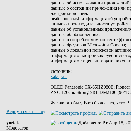
данные об использовании приложений;
данные о состоянии приложения или пр
настройки логина;
health and crash информация об устройст
анные о производительности устройств
данные об установленных приложениях
данные об обновлениях;
данные о потребляемом контенте (фильм
данные браузеров Microsoft и Cortana;
данные о локальной поисковой активно
информация о настройках рукописного,
информация о лицензии и дате покупки
Источник:
xakep.ru
_________________
OLED Panasonic TX-65HZ980E; Pioneer
ZXC 120cm, Strong SRT-DM2100 (90*E-30
Желаю, чтобы у Вас сбылось то, чего В
Вернуться к началу
yorick
Добавлено
: Вт Апр 18, 20
Модератор