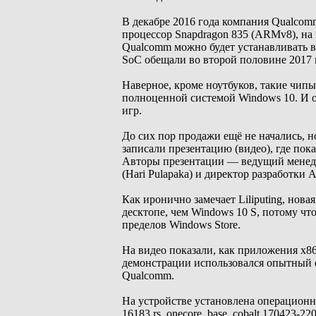
В декабре 2016 года компания Qualcomm
процессор Snapdragon 835 (ARMv8), на 
Qualcomm можно будет устанавливать в
SoC обещали во второй половине 2017 
Наверное, кроме ноутбуков, такие чип
полноценной системой Windows 10. И о
игр.
До сих пор продажи ещё не начались, н
записали презентацию (видео), где по
Авторы презентации — ведущий менедж
(Hari Pulapaka) и директор разработки 
Как иронично замечает Liliputing, нов
десктопе, чем Windows 10 S, потому ч
пределов Windows Store.
На видео показали, как приложения x8
демонстрации использовался опытный о
Qualcomm.
На устройстве установлена операционная
16183.rs_onecore_base_cobalt.170423-2