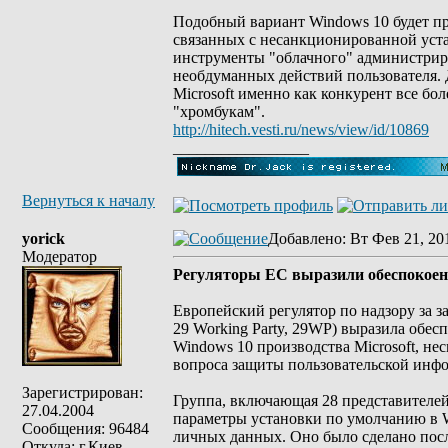
Подобный вариант Windows 10 будет пр
связанных с несанкционированной уст
инструменты "облачного" администрир
необдуманных действий пользователя. 
Microsoft именно как конкурент все б
"хромбукам".
http://hitech.vesti.ru/news/view/id/10869
_________________
Вернуться к началу
yorick
Добавлено
: Вт Фев 21, 20
Модератор
Регуляторы ЕС выразили обеспокоен
Европейский регулятор по надзору за 
29 Working Party, 29WP) выразила обе
Windows 10 производства Microsoft, не
вопроса защиты пользовательской инфо
Зарегистрирован:
Группа, включающая 28 представителей
27.04.2004
параметры установки по умолчанию в W
Сообщения: 96484
личных данных. Оно было сделано посл
Откуда: г.Киев