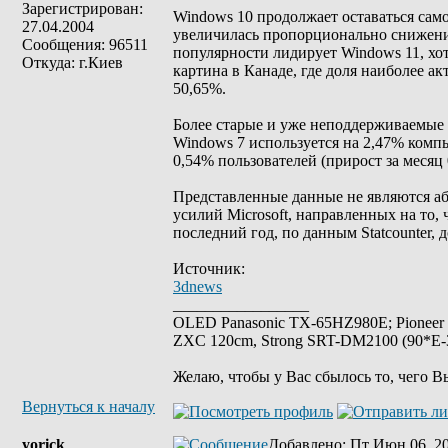
Зарегистрирован:
Windows 10 продолжает оставаться сам
27.04.2004
увеличилась пропорционально снижени
Сообщения: 96511
популярности лидирует Windows 11, хот
Откуда: г.Киев
картина в Канаде, где доля наиболее а
50,65%.
Более старые и уже неподдерживаемые
Windows 7 используется на 2,47% комп
0,54% пользователей (прирост за месяц 
Представленные данные не являются а
усилий Microsoft, направленных на то, 
последний год, по данным Statcounter, 
Источник:
3dnews
_________________
OLED Panasonic TX-65HZ980E; Pioneer
ZXC 120cm, Strong SRT-DM2100 (90*E-30
Желаю, чтобы у Вас сбылось то, чего В
Вернуться к началу
yorick
Добавлено
: Пт Июн 06, 2