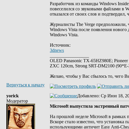
Разработчик из команды Windows Inside
повеселился со звуковыми файлами в Wi
отказался от своих слов и подтвердил, 
Журналисты The Verge предположили, ч
Windows Vista после появления нового д
Windows Vista.
Источник:
3dnews
_________________
OLED Panasonic TX-65HZ980E; Pioneer
ZXC 120cm, Strong SRT-DM2100 (90*E-30
Желаю, чтобы у Вас сбылось то, чего В
Вернуться к началу
yorick
Добавлено
: Ср Июн 18, 2
Модератор
Microsoft выпустила экстренный пат
На прошлой неделе Microsoft в рамках
Вскоре стало известно, что установка п
использующими античит Easy Anti-Chea