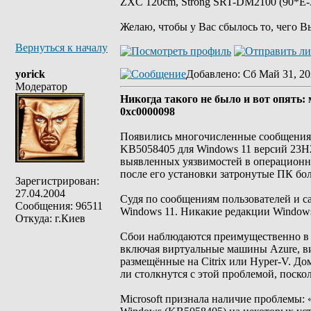
ZXC 120cm, Strong SRT-DM2100 (90*E-30
Желаю, чтобы у Вас сбылось то, чего В
Вернуться к началу
yorick
Добавлено
: Сб Май 31, 20
Модератор
Никогда такого не было и вот опять:
0xc0000098
Появились многочисленные сообщения 
KB5058405 для Windows 11 версий 23H2
выявленных уязвимостей в операционно
после его установки затронутые ПК бо
Зарегистрирован:
27.04.2004
Судя по сообщениям пользователей и са
Сообщения: 96511
Windows 11. Никакие редакции Windows 
Откуда: г.Киев
Сбои наблюдаются преимущественно в 
включая виртуальные машины Azure, в
размещённые на Citrix или Hyper-V. Д
ли столкнутся с этой проблемой, поск
Microsoft признала наличие проблемы: 