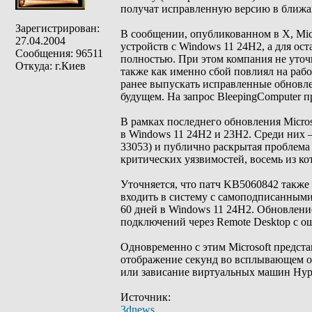
получат исправленную версию в ближа
Зарегистрирован:
В сообщении, опубликованном в X, Micr
27.04.2004
устройств с Windows 11 24H2, а для о
Сообщения: 96511
полностью. При этом компания не уточ
Откуда: г.Киев
также как именно сбой повлиял на рабо
ранее выпускать исправленные обновле
будущем. На запрос BleepingComputer п
В рамках последнего обновления Micro
в Windows 11 24H2 и 23H2. Среди них
33053) и публично раскрытая проблем
критических уязвимостей, восемь из к
Уточняется, что патч KB5060842 также 
входить в систему с самоподписанными
60 дней в Windows 11 24H2. Обновлен
подключений через Remote Desktop с о
Одновременно с этим Microsoft предст
отображение секунд во всплывающем о
или зависание виртуальных машин Hype
Источник:
3dnews