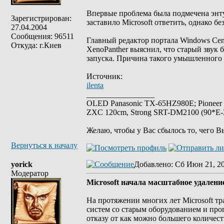
Впервые проблема была подмечена энту
Зарегистрирован:
заставило Microsoft ответить, однако б
27.04.2004
Сообщения: 96511
Главный редактор портала Windows Cent
Откуда: г.Киев
XenoPanther выяснил, что старый звук б
запуска. Причина такого умышленного 
Источник:
ilenta
_________________
OLED Panasonic TX-65HZ980E; Pioneer
ZXC 120cm, Strong SRT-DM2100 (90*E-30
Желаю, чтобы у Вас сбылось то, чего В
Вернуться к началу
yorick
Добавлено
: Сб Июн 21, 2
Модератор
Microsoft начала масштабное удален
На протяжении многих лет Microsoft 
систем со старым оборудованием и пр
отказу от как можно большего количес