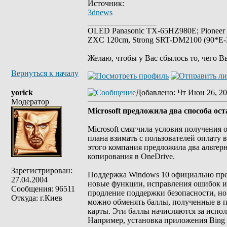
Источник:
3dnews
_________________
OLED Panasonic TX-65HZ980E; Pioneer
ZXC 120cm, Strong SRT-DM2100 (90*E-30
Желаю, чтобы у Вас сбылось то, чего В
Вернуться к началу
yorick
Добавлено
: Чт Июн 26, 20
Модератор
Microsoft предложила два способа ост
Microsoft смягчила условия получения 
плана взимать с пользователей оплату
этого компания предложила два альтерн
копирования в OneDrive.
Зарегистрирован:
Поддержка Windows 10 официально прекр
27.04.2004
новые функции, исправления ошибок и 
Сообщения: 96511
продление поддержки безопасности, но 
Откуда: г.Киев
можно обменять баллы, полученные в п
карты. Эти баллы начисляются за испол
Например, установка приложения Bing 