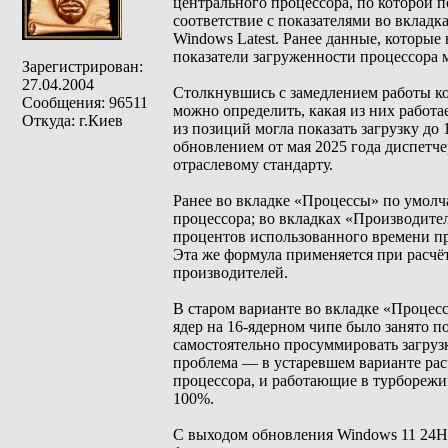
центрального процессора, по которой п
соответствие с показателями во вклад
Windows Latest. Ранее данные, которые
показатели загруженности процессора м
Зарегистрирован:
27.04.2004
Столкнувшись с замедлением работы ко
Сообщения: 96511
можно определить, какая из них работа
Откуда: г.Киев
из позиций могла показать загрузку до
обновлением от мая 2025 года диспетч
отраслевому стандарту.
Ранее во вкладке «Процессы» по умолча
процессора; во вкладках «Производите
процентов использованного времени проц
Эта же формула применяется при расч
производителей.
В старом варианте во вкладке «Процесс
ядер на 16-ядерном чипе было занято п
самостоятельно просуммировать загрузк
проблема — в устаревшем варианте рас
процессора, и работающие в турборежи
100%.
С выходом обновления Windows 11 24H2