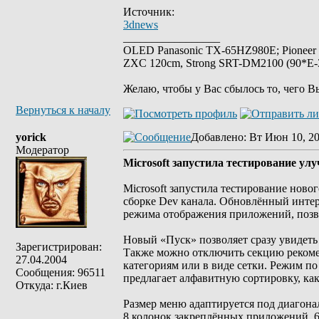
Источник:
3dnews
_________________
OLED Panasonic TX-65HZ980E; Pioneer
ZXC 120cm, Strong SRT-DM2100 (90*E-30
Желаю, чтобы у Вас сбылось то, чего В
Вернуться к началу
yorick
Добавлено
: Вт Июн 10, 2
Модератор
Microsoft запустила тестирование у
Microsoft запустила тестирование ново
сборке Dev канала. Обновлённый инте
режима отображения приложений, позв
Новый «Пуск» позволяет сразу увидеть
Зарегистрирован:
Также можно отключить секцию реком
27.04.2004
категориям или в виде сетки. Режим п
Сообщения: 96511
предлагает алфавитную сортировку, ка
Откуда: г.Киев
Размер меню адаптируется под диагона
8 колонок закреплённых приложений, 6 