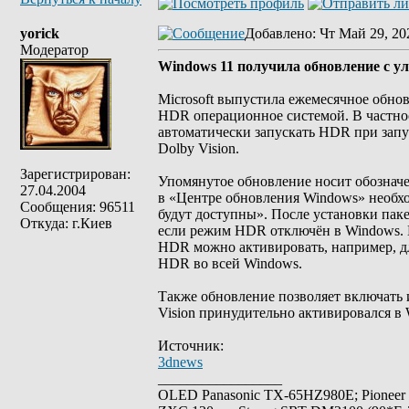
yorick
Добавлено
: Чт Май 29, 20
Модератор
Windows 11 получила обновление с у
Microsoft выпустила ежемесячное обн
HDR операционное системой. В частнос
автоматически запускать HDR при запу
Dolby Vision.
Зарегистрирован:
Упомянутое обновление носит обозначе
27.04.2004
в «Центре обновления Windows» необх
Сообщения: 96511
будут доступны». После установки пак
Откуда: г.Киев
если режим HDR отключён в Windows. М
HDR можно активировать, например, для
HDR во всей Windows.
Также обновление позволяет включать и
Vision принудительно активировался в
Источник:
3dnews
_________________
OLED Panasonic TX-65HZ980E; Pioneer