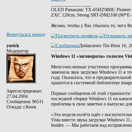
_________________
OLED Panasonic TX-65HZ980E; Pioneer
ZXC 120cm, Strong SRT-DM2100 (90*E-30
Желаю, чтобы у Вас сбылось то, чего В
Вернуться к началу
yorick
Добавлено
: Пн Июн 16, 2
Модератор
Windows 11 «заговорила» голосом Vist
Многочисленные участники программы т
заменила звук загрузки Windows 11 в т
году. Оказалось, что в предварительно
хранится в системной библиотеке imager
Зарегистрирован:
Первые сообщения об этой странности 
27.04.2004
последней сборки Windows 11 на канале
Сообщения: 96511
проблемы в свои заметки о выпуске для
Откуда: г.Киев
«Эта неделя полёта идёт с восхититель
Vista вместо звука загрузки Windows 
Insider. — Мы работаем над исправлени