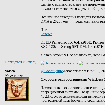
& Interests, механизм работы которой 
удалён с компьютера, другие приложени
исключением является случай веб-прило
Все эти нововведения коснутся пользова
DMA в 2023 году — тогда компания раз
Источник:
3dnews
_________________
OLED Panasonic TX-65HZ980E; Pioneer
ZXC 120cm, Strong SRT-DM2100 (90*E-30
Желаю, чтобы у Вас сбылось то, чего В
Вернуться к началу
yorick
Добавлено
: Чт Июн 05, 20
Модератор
Скорость распространения Windows 1
Несмотря на скорое завершение периода
операционной системы. По данным серви
43,23%. Хотя снижение доли выглядит 
программной платформы по сравнению