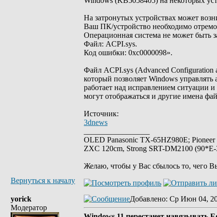
Windows (KB5058405) на некоторых уст
На затронутых устройствах может воз
Ваш ПК/устройство необходимо отремо
Операционная система не может быть з
Файл: ACPI.sys.
Код ошибки: 0xc0000098».
Файл ACPI.sys (Advanced Configuration
который позволяет Windows управлять 
работает над исправлением ситуации и
могут отображаться и другие имена фай
Источник:
3dnews
_________________
OLED Panasonic TX-65HZ980E; Pioneer
ZXC 120cm, Strong SRT-DM2100 (90*E-30
Желаю, чтобы у Вас сбылось то, чего В
Вернуться к началу
yorick
Добавлено
: Ср Июн 04, 2
Модератор
Windows 11 перестанет навязывать Ed