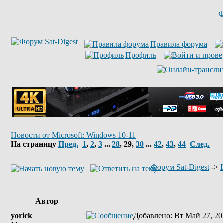
Ф
Правила форума
Профиль
Новости от Microsoft: Windows 10-11
На страницу
Пред.
1
,
2
,
3
...
28
,
29
,
30
...
42
,
43
,
44
След.
Форум Sat-Digest
->
Автор
yorick
Добавлено
: Вт Май 27, 20