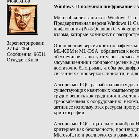
Модератор
Windows 11 получила шифрование с з
Microsoft хочет защитить Windows 11 
Предварительная версия Windows 11 Ca
шифрования (Post-Quantum Cryptograph
взлома, которые возникнут с распрост
Зарегистрирован:
Обновлённая версия криптографическо
27.04.2004
ML-KEM и ML-DSA, обращаться к котор
Сообщения: 96511
обеспечивает защиту от угрозы класса 
Откуда: г.Киев
злоумышленники собирают целевые данн
достаточно быстрыми, чтобы расшифро
связанных с проверкой личности, и дл
Алгоритмы PQC разрабатываются для пр
существующих квантовых компьютеров. 
трудно решить как традиционным, так
требовательны к оборудованию: необхо
активнее используются ресурсы пропу
криптографии.
Алгоритмы PQC тщательно подобрал На
критериев как безопасность, производ
Microsoft, но и реализуются в рамках н