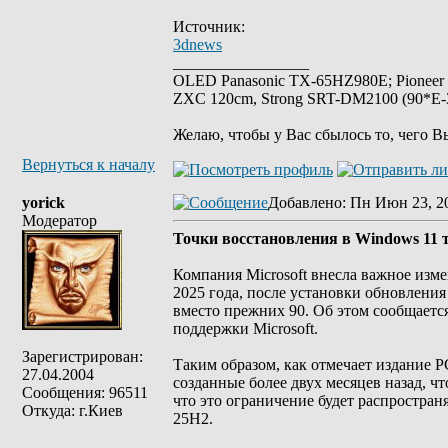
Источник:
3dnews
_________________
OLED Panasonic TX-65HZ980E; Pioneer
ZXC 120cm, Strong SRT-DM2100 (90*E-30
Желаю, чтобы у Вас сбылось то, чего В
Вернуться к началу
yorick
Добавлено
: Пн Июн 23, 2
Модератор
Точки восстановления в Windows 11 т
Компания Microsoft внесла важное изм
2025 года, после установки обновления
вместо прежних 90. Об этом сообщаетс
поддержки Microsoft.
Зарегистрирован:
Таким образом, как отмечает издание P
27.04.2004
созданные более двух месяцев назад, чт
Сообщения: 96511
что это ограничение будет распростра
Откуда: г.Киев
25H2.