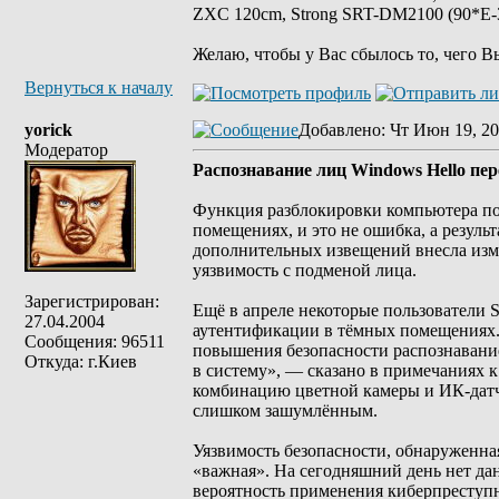
ZXC 120cm, Strong SRT-DM2100 (90*E-30
Желаю, чтобы у Вас сбылось то, чего В
Вернуться к началу
yorick
Добавлено
: Чт Июн 19, 20
Модератор
Распознавание лиц Windows Hello пер
Функция разблокировки компьютера по 
помещениях, и это не ошибка, а результ
дополнительных извещений внесла изм
уязвимость с подменой лица.
Зарегистрирован:
Ещё в апреле некоторые пользователи S
27.04.2004
аутентификации в тёмных помещениях. 
Сообщения: 96511
повышения безопасности распознавание
Откуда: г.Киев
в систему», — сказано в примечаниях к
комбинацию цветной камеры и ИК-датчи
слишком зашумлённым.
Уязвимость безопасности, обнаруженна
«важная». На сегодняшний день нет да
вероятность применения киберпреступн