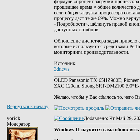
формуле «процент загрузки процессора 
прошедшее время × общее количество д
если общая загрузка процессора состав
процессу даст те же 69%. Можно вернут
«Подробности», щёлкнуть правой кнопко
доступных столбцов.
Обновление диспетчера задач привело е
которые используются средствами Perfm
мониторинга производительности.
Источник:
3dnews
_________________
OLED Panasonic TX-65HZ980E; Pioneer
ZXC 120cm, Strong SRT-DM2100 (90*E-30
Желаю, чтобы у Вас сбылось то, чего В
Вернуться к началу
yorick
Добавлено
: Чт Май 29, 20
Модератор
Windows 11 научится сама обновлять