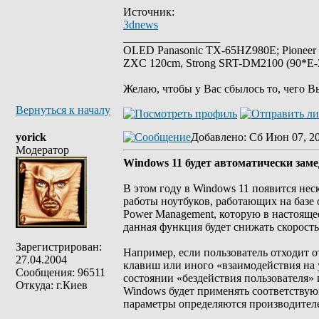
Источник:
3dnews
_________________
OLED Panasonic TX-65HZ980E; Pioneer
ZXC 120cm, Strong SRT-DM2100 (90*E-30
Желаю, чтобы у Вас сбылось то, чего В
Вернуться к началу
yorick
Добавлено
: Сб Июн 07, 2
Модератор
Windows 11 будет автоматически заме
В этом году в Windows 11 появится не
работы ноутбуков, работающих на базе 
Power Management, которую в настоящее
данная функция будет снижать скорость
Зарегистрирован:
Например, если пользователь отходит 
27.04.2004
клавиш или иного «взаимодействия на у
Сообщения: 96511
состоянии «бездействия пользователя»
Откуда: г.Киев
Windows будет применять соответствую
параметры определяются производителе