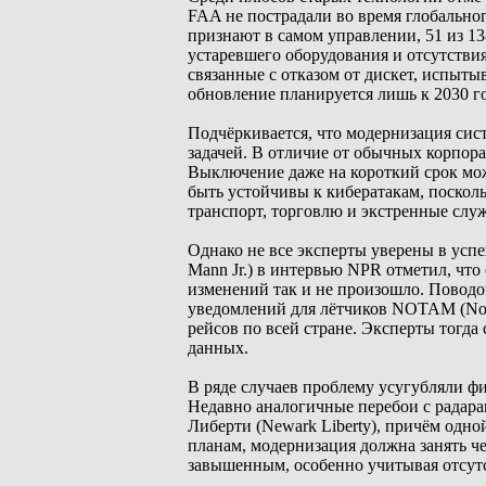
FAA не пострадали во время глобальног
признают в самом управлении, 51 из 1
устаревшего оборудования и отсутстви
связанные с отказом от дискет, испыт
обновление планируется лишь к 2030 го
Подчёркивается, что модернизация си
задачей. В отличие от обычных корпора
Выключение даже на короткий срок мож
быть устойчивы к кибератакам, поскол
транспорт, торговлю и экстренные слу
Однако не все эксперты уверены в усп
Mann Jr.) в интервью NPR отметил, что
изменений так и не произошло. Поводо
уведомлений для лётчиков NOTAM (Notic
рейсов по всей стране. Эксперты тогд
данных.
В ряде случаев проблему усугубляли 
Недавно аналогичные перебои с радар
Либерти (Newark Liberty), причём одн
планам, модернизация должна занять че
завышенным, особенно учитывая отсут