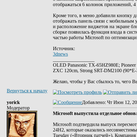
отображаться 6 колонок приложений, 4
Кроме того, в меню добавили кнопку д
отображать панель связи с мобильным 
и расположение виджетов на экране бло
сборке появилась функция входа в сист
частью работы Microsoft по оптимизаци
Источник:
3dnews
_________________
OLED Panasonic TX-65HZ980E; Pioneer
ZXC 120cm, Strong SRT-DM2100 (90*E-30
Желаю, чтобы у Вас сбылось то, чего В
Вернуться к началу
yorick
Добавлено
: Чт Июн 12, 20
Модератор
Microsoft выпустила отдельное обно
Microsoft подтвердила выпуск пересмо
24H2, которые оказались несовместимы
Tuesday («Вторник патчей»). Компания 