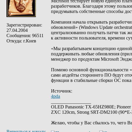
Microsoft тестирует новую единую пла
разработчиков. Благодаря этому пользо
придумывать собственные способы дос
Компания начала открывать разработч
Зарегистрирован:
обновлений» (Windows Update orchestra
27.04.2004
централизованно получать патчи так же
Сообщения: 96511
к активности пользователя, времени су
Откуда: г.Киев
«Мы разрабатываем концепцию единой 
поддерживать любые обновления (прило
менеджер по продуктам Microsoft Эндж
Помимо основной функциональности «Ц
сами апдейты стороннего ПО будут отоб
функции в стабильные сборки ОС пока 
Источник:
4pda
_________________
OLED Panasonic TX-65HZ980E; Pioneer
ZXC 120cm, Strong SRT-DM2100 (90*E-30
Желаю, чтобы у Вас сбылось то, чего В
Вернуться к началу