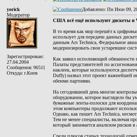
yorick
Добавлено
: Пн Июн 09, 2
Модератор
США всё ещё используют дискеты и 
В то время как мир перешёл к цифров
использует для передачи данных диске
данным Ars Technica, Федеральное ав
модернизировать свои устаревшие сист
Зарегистрирован:
Как заявил исполняющий обязанности гл
27.04.2004
Палаты представителей по ассигновани
Сообщения: 96511
наклеек, которые используются диспет
Откуда: г.Киев
Duffy) назвал этот проект важнейшей 
обеими партиями.
На сегодняшний день многие контрол
оборудовании, которое выглядело бы у
бумажные ленты-полоски для координа
этом компьютеры продолжают использов
Однако, как пишет Ars Technica, несмо
Тем не менее специалисты, включая пр
который занимается анализом рисков в
Среди плюсов старых технологий отмеч