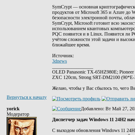
SymCrypt — основная криптографическая
продуктов от Microsoft 365 и Azure до 
безопасности электронной почты, обла
SymCrypt, Microsoft готовит всю экос
использованием квантовых компьютеров
PQC появится и в Linux. Появится ли PQ
учётом сложности этой задачи и высоки
ближайшее время.
Источник:
3dnews
_________________
OLED Panasonic TX-65HZ980E; Pioneer
ZXC 120cm, Strong SRT-DM2100 (90*E-30
Желаю, чтобы у Вас сбылось то, чего В
Вернуться к началу
yorick
Добавлено
: Вт Май 27, 20
Модератор
Диспетчер задач Windows 11 24H2 нач
С выходом обновления Windows 11 24H2