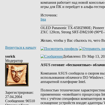
компания работает над новой консолью п
игры для ПК и перейдет в альфа-тестир
Источник:
liga
_________________
OLED Panasonic TX-65HZ980E; Pioneer
ZXC 120cm, Strong SRT-DM2100 (90*E-30
Желаю, чтобы у Вас сбылось то, чего В
Вернуться к началу
yorick
Добавлено
: Пт Мар 13, 20
Модератор
ASUS готовит «беспамятные» облачн
Компания ASUS сообщила о скором вы
использования облачного ПО Windows 36
аппаратной платформе Intel.
Полностью технические характеристик
Зарегистрирован:
применении «новейшего процессора Int
27.04.2004
что с учётом специфики компьютеров м
Сообщения: 96510
оснащение устройств входят адаптеры W