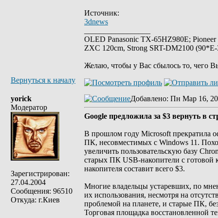
Источник:
3dnews
_________________
OLED Panasonic TX-65HZ980E; Pioneer
ZXC 120cm, Strong SRT-DM2100 (90*E-30
Желаю, чтобы у Вас сбылось то, чего В
Вернуться к началу
yorick
Добавлено
: Пн Мар 16, 20
Модератор
Google предложила за $3 вернуть в с
В прошлом году Microsoft прекратила
ПК, несовместимых с Windows 11. Похож
увеличить пользовательскую базу Chro
старых ПК USB-накопители с готовой к
накопителя составит всего $3.
Зарегистрирован:
27.04.2004
Многие владельцы устаревших, по мнен
Сообщения: 96510
их использования, несмотря на отсутс
Откуда: г.Киев
проблемой на планете, и старые ПК, б
Торговая площадка восстановленной те