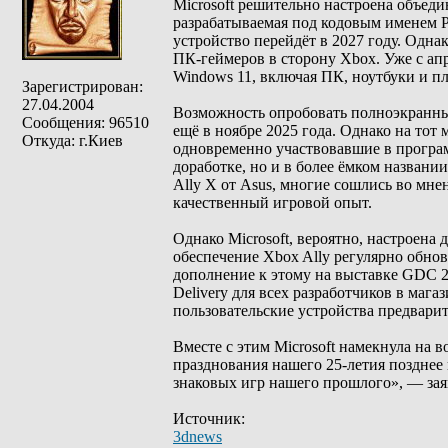
Microsoft решительно настроена объед
разрабатываемая под кодовым именем Pr
устройство перейдёт в 2027 году. Одна
ПК-геймеров в сторону Xbox. Уже с ап
Windows 11, включая ПК, ноутбуки и п
Зарегистрирован:
27.04.2004
Возможность опробовать полноэкранный
Сообщения: 96510
ещё в ноябре 2025 года. Однако на тот
Откуда: г.Киев
одновременно участвовавшие в программ
доработке, но и в более ёмком названии
Ally X от Asus, многие сошлись во мне
качественный игровой опыт.
Однако Microsoft, вероятно, настроена
обеспечение Xbox Ally регулярно обновл
дополнение к этому на выставке GDC 20
Delivery для всех разработчиков в мага
пользовательские устройства предвар
Вместе с этим Microsoft намекнула на 
празднования нашего 25-летия позднее
знаковых игр нашего прошлого», — заяв
Источник:
3dnews