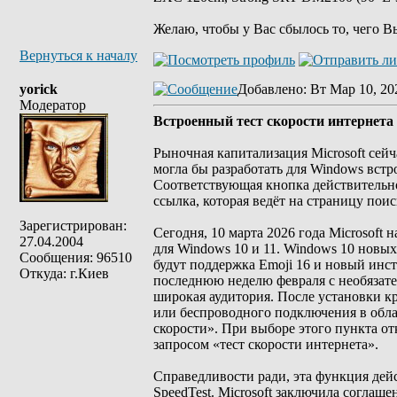
Желаю, чтобы у Вас сбылось то, чего В
Вернуться к началу
yorick
Добавлено
: Вт Мар 10, 20
Модератор
Встроенный тест скорости интернета 
Рыночная капитализация Microsoft сейч
могла бы разработать для Windows вст
Соответствующая кнопка действительно 
ссылка, которая ведёт на страницу пои
Зарегистрирован:
Сегодня, 10 марта 2026 года Microsoft 
27.04.2004
для Windows 10 и 11. Windows 10 новых 
Сообщения: 96510
будут поддержка Emoji 16 и новый инс
Откуда: г.Киев
последнюю неделю февраля с необязат
широкая аудитория. После установки 
или беспроводного подключения в обл
скорости». При выборе этого пункта от
запросом «тест скорости интернета».
Справедливости ради, эта функция дей
SpeedTest. Microsoft заключила соглаш