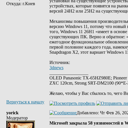
установки на существующие устройства
Откуда: г.Киев
устройствах, которые появятся на рынке
версий 24H2 или 25H2 на существующи
Механизмы повышения производительно
версию Windows 11, потому что новый 
того, Windows 11 26H1 «имеет в основе
существующих ПК. Верно и обратное: «
ежегодное функциональное обновление 
первой половине каждого года, намекн
Snapdragon X2, этот вариант Windows 1
Источник:
3dnews
_________________
OLED Panasonic TX-65HZ980E; Pioneer
ZXC 120cm, Strong SRT-DM2100 (90*E-30
Желаю, чтобы у Вас сбылось то, чего В
Вернуться к началу
yorick
Добавлено
: Чт Фев 26, 20
Модератор
Microsoft закрыла 58 уязвимостей в 