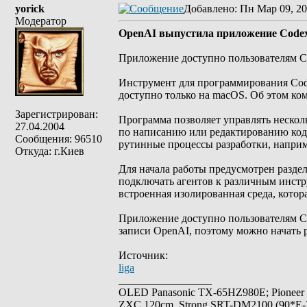
yorick
Добавлено
: Пн Мар 09, 20
Модератор
OpenAI выпустила приложение Code
Приложение доступно пользователям Cha
Инструмент для программирования Code
доступно только на macOS. Об этом ко
Зарегистрирован:
Программа позволяет управлять нескол
27.04.2004
по написанию или редактированию код
Сообщения: 96510
рутинные процессы разработки, напри
Откуда: г.Киев
Для начала работы предусмотрен раздел
подключать агентов к различным инстр
встроенная изолированная среда, котора
Приложение доступно пользователям Cha
записи OpenAI, поэтому можно начать 
Источник:
liga
_________________
OLED Panasonic TX-65HZ980E; Pioneer
ZXC 120cm, Strong SRT-DM2100 (90*E-30