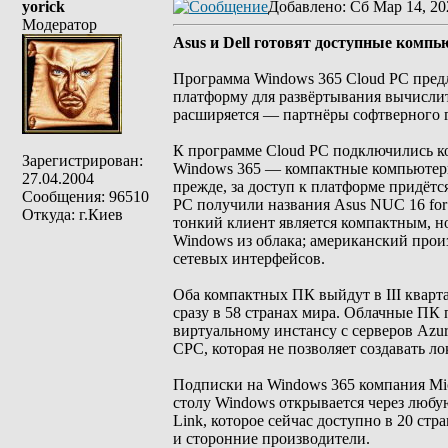
yorick
Добавлено
: Сб Мар 14, 20
Модератор
Asus и Dell готовят доступные комп
Программа Windows 365 Cloud PC предл
платформу для развёртывания вычислит
расширяется — партнёры софтверного г
К программе Cloud PC подключились ко
Зарегистрирован:
Windows 365 — компактные компьютеры
27.04.2004
прежде, за доступ к платформе придёт
Сообщения: 96510
PC получили названия Asus NUC 16 for W
Откуда: г.Киев
тонкий клиент является компактным, н
Windows из облака; американский прои
сетевых интерфейсов.
Оба компактных ПК выйдут в III кварта
сразу в 58 странах мира. Облачные ПК
виртуальному инстансу с серверов Azu
CPC, которая не позволяет создавать 
Подписки на Windows 365 компания Micr
столу Windows открывается через любу
Link, которое сейчас доступно в 20 стр
и сторонние производители.