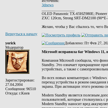
Источник:
3dnews
_________________
OLED Panasonic TX-65HZ980E; Pioneer
ZXC 120cm, Strong SRT-DM2100 (90*E-30
Желаю, чтобы у Вас сбылось то, чего В
Вернуться к началу
yorick
Добавлено
: Пт Фев 27, 20
Модератор
Microsoft исправила баг Windows 11,
Компания Microsoft сообщила, что фон
Standby. Это означает прекращение про
устройствах, а также с самопроизволь
Во всех новых компьютерах с Windows 
Зарегистрирован:
переход устройства в режим ожидания 
27.04.2004
экрана. При активации этого режима с
Сообщения: 96510
Откуда: г.Киев
Modern Standby является полезным доп
пользователей, которые столкнулись с 
Modern Standby наносит вред аккумуля