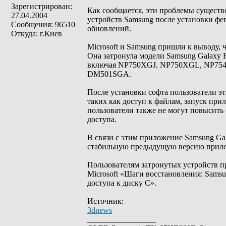
Зарегистрирован:
Как сообщается, эти проблемы существ
27.04.2004
устройств Samsung после установки фе
Сообщения: 96510
обновлений.
Откуда: г.Киев
Microsoft и Samsung пришли к выводу,
Она затронула модели Samsung Galaxy 
включая NP750XGJ, NP750XGL, NP7
DM501SGA.
После установки софта пользователи э
таких как доступ к файлам, запуск пр
пользователи также не могут повысить 
доступа.
В связи с этим приложение Samsung Gal
стабильную предыдущую версию прилож
Пользователям затронутых устройств п
Microsoft «Шаги восстановления: Samsun
доступа к диску C».
Источник:
3dnews
_________________