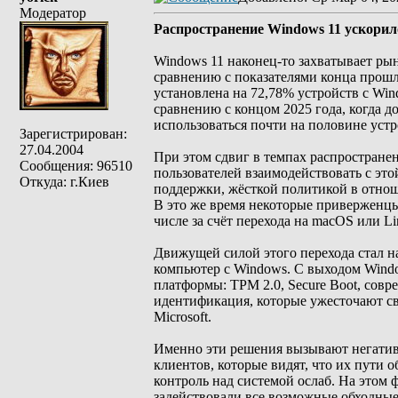
Модератор
Распространение Windows 11 ускори
Windows 11 наконец-то захватывает ры
сравнению с показателями конца прошло
установлена на 72,78% устройств с Win
сравнению с концом 2025 года, когда 
использоваться почти на половине устр
Зарегистрирован:
27.04.2004
При этом сдвиг в темпах распространен
Сообщения: 96510
пользователей взаимодействовать с эт
Откуда: г.Киев
поддержки, жёсткой политикой в отно
В это же время некоторые приверженцы
числе за счёт перехода на macOS или Li
Движущей силой этого перехода стал н
компьютер с Windows. С выходом Windo
платформы: TPM 2.0, Secure Boot, сов
идентификация, которые ужесточают с
Microsoft.
Именно эти решения вызывают негатив
клиентов, которые видят, что их пути 
контроль над системой ослаб. На этом 
задействовали все возможные обходны