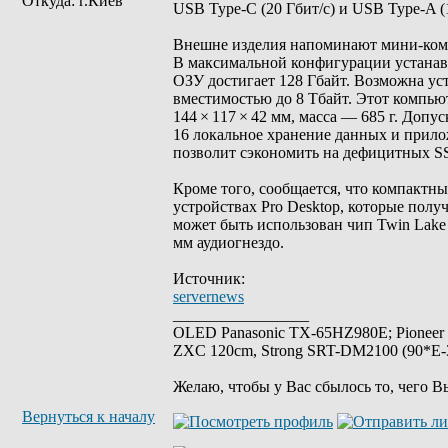
Откуда: г.Киев
USB Type-C (20 Гбит/с) и USB Type-A (1
Внешне изделия напоминают мини-компь
В максимальной конфигурации устанавл
ОЗУ достигает 128 Гбайт. Возможна ус
вместимостью до 8 Тбайт. Этот компьют
144 × 117 × 42 мм, масса — 685 г. До
16 локальное хранение данных и прилож
позволит сэкономить на дефицитных 
Кроме того, сообщается, что компактны
устройствах Pro Desktop, которые получ
может быть использован чип Twin Lake
мм аудиогнездо.
Источник:
servernews
_________________
OLED Panasonic TX-65HZ980E; Pioneer
ZXC 120cm, Strong SRT-DM2100 (90*E-30
Желаю, чтобы у Вас сбылось то, чего В
Вернуться к началу