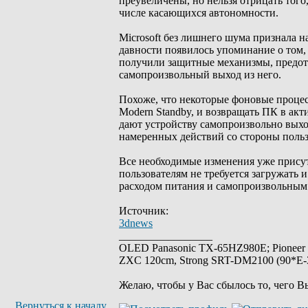
преувеличены, но нельзя отрицать тог
числе касающихся автономности.
Microsoft без лишнего шума признала 
давности появилось упоминание о том,
получили защитные механизмы, предот
самопроизвольный выход из него.
Похоже, что некоторые фоновые процес
Modern Standby, и возвращать ПК в акт
дают устройству самопроизвольно выхо
намеренных действий со стороны польз
Все необходимые изменения уже присут
пользователям не требуется загружать
расходом питания и самопроизвольным 
Источник:
3dnews
_________________
OLED Panasonic TX-65HZ980E; Pioneer
ZXC 120cm, Strong SRT-DM2100 (90*E-30
Желаю, чтобы у Вас сбылось то, чего В
Вернуться к началу