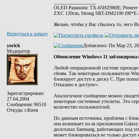
_________________
OLED Panasonic TX-65HZ980E; Pioneer
ZXC 120cm, Strong SRT-DM2100 (90*E-30
Желаю, чтобы у Вас сбылось то, чего В
Вернуться к началу
yorick
Добавлено
: Пн Мар 23, 20
Модератор
Обновление Windows 11 заблокировал
Любой операционной системе приходитс
сбоям. Так некоторые пользователи Wi
блокирует доступ к диску C. При попы
Отказано в доступе».
Зарегистрирован:
Аналогичное сообщение можно увидеть 
27.04.2004
некоторые системные утилиты. Это серь
Сообщения: 96510
количество пользователей.
Откуда: г.Киев
По данным источника, проблема с блок
она возникает из-за приложения Galaxy
десктопах Samsung, работающих под уп
может блокироваться не только доступ 