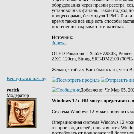
оборудования через правки реестра, 
установочных файлов. Такой подход п
процессорами, без модуля TPM 2.0 или
время также всё ещё есть способы заст
постепенно закрывает эти лазейки.
Источник:
3dnews
_________________
OLED Panasonic TX-65HZ980E; Pioneer
ZXC 120cm, Strong SRT-DM2100 (90*E-30
Желаю, чтобы у Вас сбылось то, чего В
Вернуться к началу
yorick
Добавлено
: Чт Мар 05, 20
Модератор
Windows 12 с ИИ могут представить 
Система Windows 12 может получить м
Операционная система Windows 12 може
от производителей, новая версия Windo
потребовать от пользователей более но