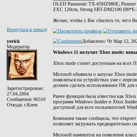
OLED Panasonic TX-65HZ980E; Pioneer
ZXC 120cm, Strong SRT-DM2100 (90*E-30
Желаю, чтобы у Вас сбылось то, чего В
Вернуться к началу
yorick
Добавлено
: Чт Мар 12, 20
Модератор
Windows 11 получит Xbox mode: новы
Xbox mode станет доступным на всех П
Microsoft объявила о запуске Xbox mod
появляться на устройствах уже с апрел
должен сделать использование ПК для 
Зарегистрирован:
27.04.2004
Ранее функция была известна как Xbox F
Сообщения: 96510
программ Windows Insider и Xbox Inside
Откуда: г.Киев
доступной для всех пользователей Wind
Компания также сообщила, что откроет 
позволяет загружать предварительно с
Microsoft намекнула на появление клас