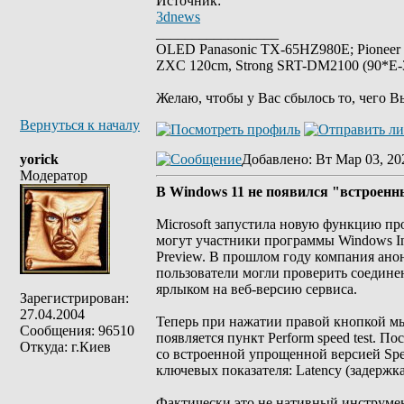
Источник:
3dnews
_________________
OLED Panasonic TX-65HZ980E; Pioneer
ZXC 120cm, Strong SRT-DM2100 (90*E-30
Желаю, чтобы у Вас сбылось то, чего В
Вернуться к началу
yorick
Добавлено
: Вт Мар 03, 20
Модератор
В Windows 11 не появился "встроенны
Microsoft запустила новую функцию пр
могут участники программы Windows Ins
Preview. В прошлом году компания ано
пользователи могли проверить соедине
ярлыком на веб-версию сервиса.
Зарегистрирован:
27.04.2004
Теперь при нажатии правой кнопкой мы
Сообщения: 96510
появляется пункт Perform speed test. 
Откуда: г.Киев
со встроенной упрощенной версией Spee
ключевых показателя: Latency (задержка
Фактически это не нативный инструмен