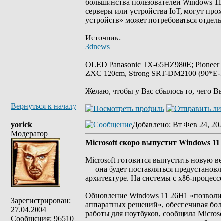
большинства пользователей Windows 11.
серверы или устройства IoT, могут про
устройств» может потребоваться отдел
Источник:
3dnews
_________________
OLED Panasonic TX-65HZ980E; Pioneer
ZXC 120cm, Strong SRT-DM2100 (90*E-30
Желаю, чтобы у Вас сбылось то, чего В
Вернуться к началу
yorick
Добавлено
: Вт Фев 24, 20
Модератор
Microsoft скоро выпустит Windows 11 
Microsoft готовится выпустить новую в
— она будет поставляться предустановл
архитектуре. На системы с x86-процессо
Обновление Windows 11 26H1 «позволи
Зарегистрирован:
аппаратных решений», обеспечивая бо
27.04.2004
работы для ноутбуков, сообщила Microso
Сообщения: 96510