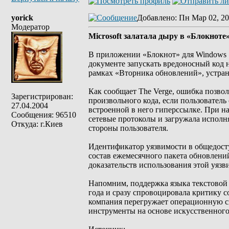
yorick
Добавлено
: Пн Мар 02, 20
Модератор
Microsoft залатала дыру в «Блокноте
В приложении «Блокнот» для Windows 1
документе запускать вредоносный код н
рамках «Вторника обновлений», устра
Как сообщает The Verge, ошибка позво
Зарегистрирован:
произвольного кода, если пользовател
27.04.2004
встроенной в него гиперссылке. При н
Сообщения: 96510
сетевые протоколы и загружала исполн
Откуда: г.Киев
стороны пользователя.
Идентификатор уязвимости в общедост
состав ежемесячного пакета обновлений
доказательств использования этой уязв
Напомним, поддержка языка текстовой 
года и сразу спровоцировала критику с
компания перегружает операционную с
инструменты на основе искусственного 