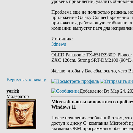
уровень привилегий, удалить обновлен
Проблема ещё не полностью решена, но 
приложение Galaxy Connect временно ис
приложения, работающую стабильно, ч
компании выпустят патч для исправлен
Источник:
3dnews
_________________
OLED Panasonic TX-65HZ980E; Pioneer
ZXC 120cm, Strong SRT-DM2100 (90*E-30
Желаю, чтобы у Вас сбылось то, чего В
Вернуться к началу
yorick
Добавлено
: Вт Мар 24, 20
Модератор
Microsoft нашла виноватого в проблем
Windows 11
После появления сообщений о том, что 
доступ к диску C, компания Microsoft п
вызваны OEM-программным обеспечение