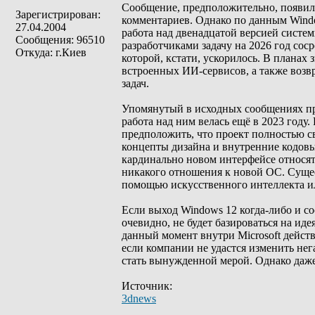
Сообщение, предположительно, появило
Зарегистрирован:
комментариев. Однако по данным Windo
27.04.2004
работа над двенадцатой версией систем
Сообщения: 96510
разработчиками задачу на 2026 год со
Откуда: г.Киев
которой, кстати, ускорилось. В планах
встроенных ИИ-сервисов, а также воз
задач.
Упомянутый в исходных сообщениях пр
работа над ним велась ещё в 2023 году.
предположить, что проект полностью 
концепты дизайна и внутренние кодов
кардинально новом интерфейсе относятс
никакого отношения к новой ОС. Сущес
помощью искусственного интеллекта ил
Если выход Windows 12 когда-либо и сос
очевидно, не будет базироваться на ид
данный момент внутри Microsoft действ
если компании не удастся изменить нег
стать вынужденной мерой. Однако даже
Источник:
3dnews
_________________