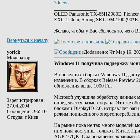
3dnews
_________________
OLED Panasonic TX-65HZ980E; Pioneer
ZXC 120cm, Strong SRT-DM2100 (90*E-30
Желаю, чтобы у Вас сбылось то, чего В
Вернуться к началу
yorick
Добавлено
: Чт Мар 19, 20
Модератор
Windows 11 получила поддержку мони
В последних сборках Windows 11, досту
изменение. В сборках Release Preview 
обновления выше 1000 Гц.
Microsoft улучшила обработку данных 
Зарегистрирован:
определяется размер экрана. Это же о
27.04.2004
блоками DisplayID 2.0, исправляет баг
Сообщения: 96510
режим пониженного энергопотребления
Откуда: г.Киев
На рынке пока не так много моделей м
них пока доступны только в Китае. П
AGP277QK. Оба оснащены экранами 27