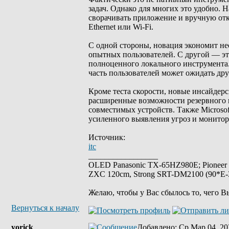
задач. Однако для многих это удобно. 
сворачивать приложение и вручную отк
Ethernet или Wi-Fi.
С одной стороны, новация экономит нес
опытных пользователей. С другой — эт
полноценного локального инструмента.
часть пользователей может ожидать др
Кроме теста скорости, новые инсайдер
расширенные возможности резервного 
совместимых устройств. Также Microsof
усиленного выявления угроз и монитор
Источник:
itc
_________________
OLED Panasonic TX-65HZ980E; Pioneer
ZXC 120cm, Strong SRT-DM2100 (90*E-30
Желаю, чтобы у Вас сбылось то, чего В
Вернуться к началу
yorick
Добавлено
: Ср Мар 04, 20