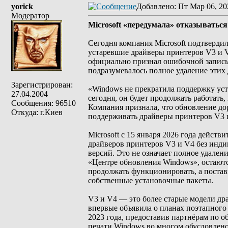
yorick
Добавлено
: Пт Мар 06, 20
Модератор
Microsoft «передумала» отказыватьс
Сегодня компания Microsoft подтверди
устаревшие драйверы принтеров V3 и 
официально признал ошибочной запись 
подразумевалось полное удаление этих
Зарегистрирован:
«Windows не прекратила поддержку уст
27.04.2004
сегодня, он будет продолжать работать,
Сообщения: 96510
Компания признала, что обновление до
Откуда: г.Киев
поддерживать драйверы принтеров V3 и
Microsoft с 15 января 2026 года дейст
драйверов принтеров V3 и V4 без инди
версий. Это не означает полное удале
«Центре обновления Windows», остают
продолжать функционировать, а поста
собственные установочные пакеты.
V3 и V4 — это более старые модели дра
впервые объявила о планах поэтапного
2023 года, предоставив партнёрам по о
печати Windows во многом обусловлено