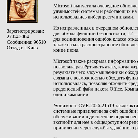
Microsoft выпустила очередное обновле
уязвимостей системы и работающих на 
использовались киберпреступниками.
Из исправленных в очередном обновле
Зарегистрирован:
для обхода функций безопасности, 12 
27.04.2004
для возникновения ошибок класса отка
Сообщения: 96510
также начала распространение обновлё
Откуда: г.Киев
конце июня.
Microsoft также раскрыла информацию
позволяла развёртывать атаку, когда ж
результате чего злоумышленники обхо
связана с возможностью обходить фун
использовалась, позволяя обходить сре
вредоносный файл пакета Office. Компа
одной кампании.
Уязвимость CVE-2026-21519 также акт
системные привилегии за счёт ошибки в
обслуживании в диспетчере подключен
эксплойт для неё в общедоступном ре
привилегии через службы удалённого р