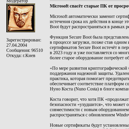
Модератор
Microsoft спасёт старые ПК от проср
Microsoft автоматически заменит серти
истечения срока их действия в конце э
Boot будут распространяться в рамках
Функция Secure Boot была представлен
Зарегистрирован:
в процессе загрузки, позже став одним
27.04.2004
сертификатов Secure Boot истечёт в пе
Сообщения: 96510
в 2023 году и уже поставляется со мно
Откуда: г.Киев
более старое оборудование потребует о
«По мере развития криптографической 
поддержания надежной защиты. Удалени
практика, которая помогает предотвра
обеспечивает соответствие платформ с
Нуно Коста (Nuno Costa) в блоге компа
Коста говорит, что хотя ПК «продолжа
безопасности «ухудшится», что может 
совместимости с новым оборудованием
распространяться с обновлением Windo
Новые сертификаты будут установлены