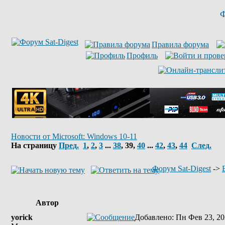
Ф
Правила форума
Профиль
Новости от Microsoft: Windows 10-11
На страницу
Пред.
1
,
2
,
3
...
38
,
39
,
40
...
42
,
43
,
44
След.
Форум Sat-Digest
->
Автор
yorick
Добавлено
: Пн Фев 23, 20