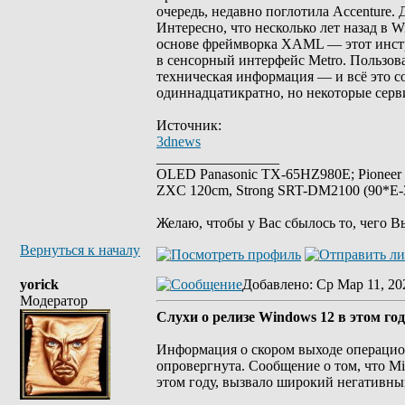
очередь, недавно поглотила Accenture. 
Интересно, что несколько лет назад в 
основе фреймворка XAML — этот инстр
в сенсорный интерфейс Metro. Пользов
техническая информация — и всё это со
одиннадцатикратно, но некоторые серв
Источник:
3dnews
_________________
OLED Panasonic TX-65HZ980E; Pioneer
ZXC 120cm, Strong SRT-DM2100 (90*E-30
Желаю, чтобы у Вас сбылось то, чего В
Вернуться к началу
yorick
Добавлено
: Ср Мар 11, 20
Модератор
Слухи о релизе Windows 12 в этом го
Информация о скором выходе операцион
опровергнута. Сообщение о том, что M
этом году, вызвало широкий негативный