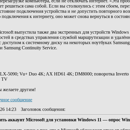
перезагрузке компьютера, если не отключать интернет. «Эта проб
т решиться сама собой. Если вы столкнулись с этим сбоем, пере
стояние подключения устройства и не допустить повторного воз
о подключения к интернету, оно может снова вернуться в состо
crosoft выпустила также два экстренных для устройств Windows 
имостей в средствах управления службой маршрутизации и удалё
 доступом к системному диску на некоторых ноутбуках Samsung 
 Samsung Continuity Service.
 LX-5090; Vu+ Duo 4K; AX HD61 4K; DM8000; поворотка Inverto
y TV
ы желаете другим!
26 14:23
Заголовок сообщения
:
ть аккаунт Microsoft для установки Windows 11 — опрос Win