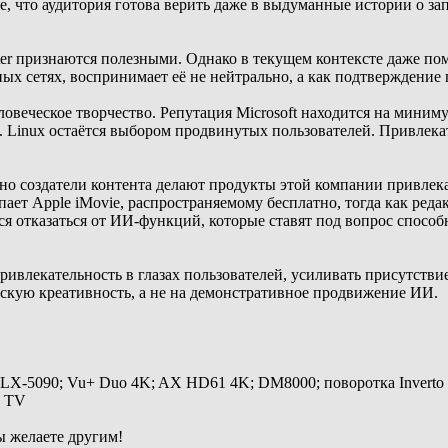
, что аудитория готова верить даже в выдуманные истории о запре
er признаются полезными. Однако в текущем контексте даже поме
ных сетях, воспринимает её не нейтрально, а как подтверждение
овеческое творчество. Репутация Microsoft находится на миним
. Linux остаётся выбором продвинутых пользователей. Привлека
но создатели контента делают продукты этой компании привлекат
ает Apple iMovie, распространяемому бесплатно, тогда как реда
я отказаться от ИИ-функций, которые ставят под вопрос способн
привлекательность в глазах пользователей, усиливать присутстви
ескую креативность, а не на демонстративное продвижение ИИ.
 LX-5090; Vu+ Duo 4K; AX HD61 4K; DM8000; поворотка Inverto
y TV
ы желаете другим!