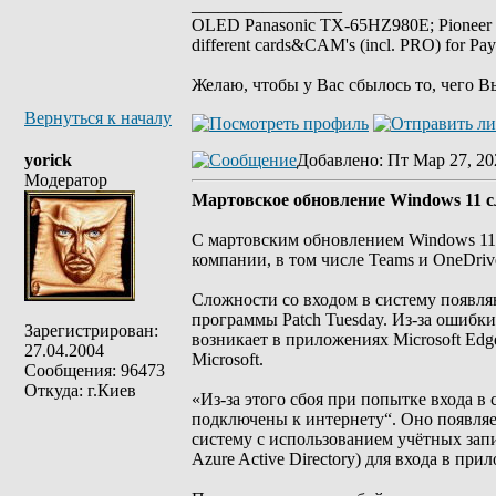
_________________
OLED Panasonic TX-65HZ980E; Pioneer
different cards&CAM's (incl. PRO) for Pa
Желаю, чтобы у Вас сбылось то, чего В
Вернуться к началу
yorick
Добавлено
: Пт Мар 27, 20
Модератор
Мартовское обновление Windows 11 сл
С мартовским обновлением Windows 11 
компании, в том числе Teams и OneDriv
Сложности со входом в систему появля
программы Patch Tuesday. Из-за ошибки
Зарегистрирован:
возникает в приложениях Microsoft Edge
27.04.2004
Microsoft.
Сообщения: 96473
Откуда: г.Киев
«Из-за этого сбоя при попытке входа в
подключены к интернету“. Оно появляет
систему с использованием учётных запи
Azure Active Directory) для входа в пр