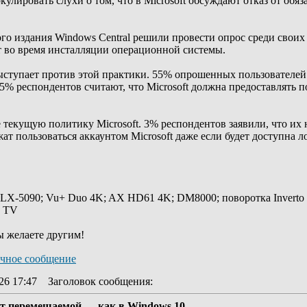
кулировать слухи о том, что в Microsoft обсуждают отказ от об
го издания Windows Central решили провести опрос среди своих ч
унт во время инсталляции операционной системы.
тупает против этой практики. 55% опрошенных пользователей 
35% респондентов считают, что Microsoft должна предоставлять 
екущую политику Microsoft. 3% респондентов заявили, что их 
т пользоваться аккаунтом Microsoft даже если будет доступна ло
 LX-5090; Vu+ Duo 4K; AX HD61 4K; DM8000; поворотка Inverto
y TV
ы желаете другим!
26 17:47
Заголовок сообщения
:
нет перемещаемой — как в Windows 10