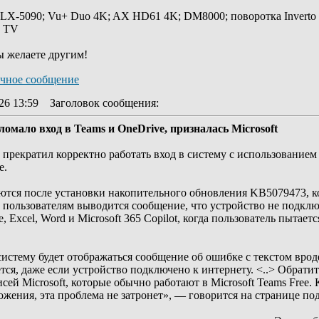
 LX-5090; Vu+ Duo 4K; AX HD61 4K; DM8000; поворотка Inverto
y TV
ы желаете другим!
26 13:59
Заголовок сообщения
:
омало вход в Teams и OneDrive, призналась Microsoft
прекратил корректно работать вход в систему с использованием
e.
ются после установки накопительного обновления KB5079473, ко
 пользователям выводится сообщение, что устройство не подклю
, Excel, Word и Microsoft 365 Copilot, когда пользователь пытае
 систему будет отображаться сообщение об ошибке с текстом врод
ся, даже если устройство подключено к интернету. <..> Обратит
сей Microsoft, которые обычно работают в Microsoft Teams Free.
иложения, эта проблема не затронет», — говорится на странице по