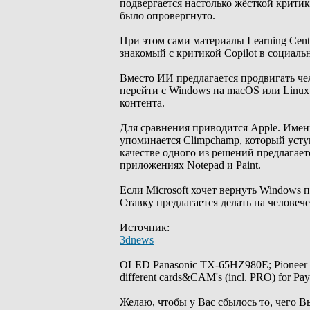
подвергается настолько жёсткой критике
было опровергнуто.
При этом сами материалы Learning Cent
знакомый с критикой Copilot в социаль
Вместо ИИ предлагается продвигать чел
перейти с Windows на macOS или Linux
контента.
Для сравнения приводится Apple. Имен
упоминается Climpchamp, который уступ
качестве одного из решений предлагаетс
приложениях Notepad и Paint.
Если Microsoft хочет вернуть Windows 
Ставку предлагается делать на человеч
Источник:
3dnews
_________________
OLED Panasonic TX-65HZ980E; Pioneer
different cards&CAM's (incl. PRO) for Pa
Желаю, чтобы у Вас сбылось то, чего В