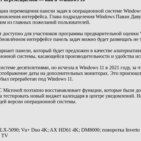
кции перемещения панели задач в операционной системе Windows
бновления интерфейса. Глава подразделения Windows Паван Даву
ним из главных пожеланий пользователей.
доступно для участников программы предварительной оценки Win
обновлённом интерфейсе панель задач можно будет размещать не т
риант панели, который будет предложен в качестве альтернатив
ионной системы, касающейся производительности и удобства ис
стеме десятилетиями, но исчезла в Windows 11 в 2021 году, за ч
отображение даты на дополнительных мониторах. Это произошло 
 был переработан под Windows 11.
 Microsoft поэтапно восстанавливает функции, которые были д
а тестировать новый виджет календаря в центре уведомлений. Н
ей версии операционной системы.
 LX-5090; Vu+ Duo 4K; AX HD61 4K; DM8000; поворотка Inverto
y TV