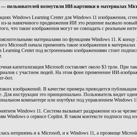
 — пользователей возмутили ИИ-картинки в материалах Micr
кациях Windows Learning Center для Windows 11 изображения, сг
ики из-за навязчивого продвижения ИИ это решение вызвало новы
того, что такие изображения могут не совпадать с реальным ин
 пояснительными материалами по функциям Windows 11. К концу 
о Microsoft начала применять такие изображения в материалах Le
 Learning Center под встроенными изображениями стоит подпись A
.
чная капитализация Microsoft составляет около $3 трлн. При т
риалов с участием людей. На этом фоне применение ИИ-изображ
т-бот.
 таких изображений. В качестве примера приводится публикация о
еме. Для инструкции это принципиально. Пользователь видит оди
сональном компьютере или ноутбуке под управлением Windows 1
иятием Windows 11. Система вызывает раздражение из-за чрезмер
 Windows о сервисе Copilot. В таком контексте подписи под из
лась неприязнь и к Microsoft, и к Windows 11, а прозвище Micro