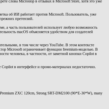
те слова Microslop в отзывах в Microsoft Store, хотя это уже
тка об ИИ работает против Microsoft. Пользователь, уже
 прежних претензий.
уме, а часть пользователей использует любую возможность
тельность macOS объясняется удобством для создателей
ельными, в том числе через YouTube. В этом контексте
ктор Microsoft ограничивает функции freemium-моделью. В
ости человека, в частности, от заметной кнопки Copilot в
е Copilot в интерфейсе и промо-материалах недостаточно.
 Premium ZXC 120cm, Strong SRT-DM2100 (90*E-30*W), many