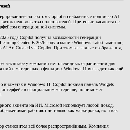
osoft
енерированные чат-ботом Copilot и снабжённые подписью AI
й виток недовольства пользователей. Претензии касаются не
терфейсом операционной системы.
2025 года Copilot получил возможности генерации
arning Center. В 2026 году издание Windows Latest заметило,
I Art Created via Copilot. При этом заглавные изображения,
аком масштабе у компании нет очевидных ограничений для
ений в материалах о функциях Windows 11 выглядит как ещё
 виджетах в Windows 11. Copilot показал панель Widgets
н интерфейс в официальном материале, но не может
1.
ного акцента на ИИ. Microsoft использует любой повод,
ображениями работают не только как маркировка, но и как
slop становится всё более распространённым. Компания