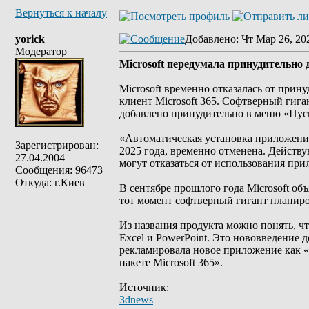
Вернуться к началу
yorick
Добавлено
: Чт Мар 26, 20
Модератор
Microsoft передумала принудительно
Microsoft временно отказалась от прин
клиент Microsoft 365. Софтверный гига
добавлено принудительно в меню «Пус
«Автоматическая установка приложения 
Зарегистрирован:
2025 года, временно отменена. Действу
27.04.2004
могут отказаться от использования пр
Сообщения: 96473
Откуда: г.Киев
В сентябре прошлого года Microsoft об
тот момент софтверный гигант планиров
Из названия продукта можно понять, ч
Excel и PowerPoint. Это нововведение 
рекламировала новое приложение как «
пакете Microsoft 365».
Источник:
3dnews