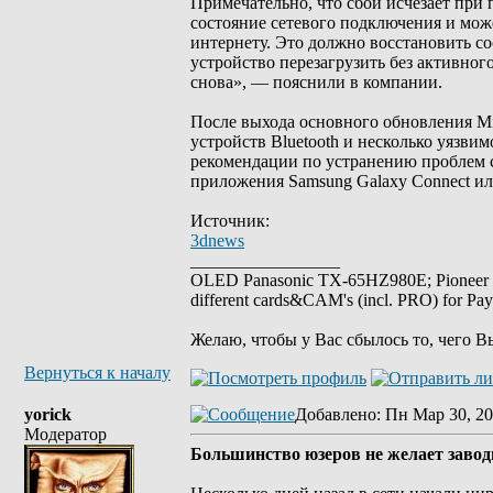
Примечательно, что сбой исчезает при 
состояние сетевого подключения и може
интернету. Это должно восстановить со
устройство перезагрузить без активног
снова», — пояснили в компании.
После выхода основного обновления Mi
устройств Bluetooth и несколько уязв
рекомендации по устранению проблем с
приложения Samsung Galaxy Connect или
Источник:
3dnews
_________________
OLED Panasonic TX-65HZ980E; Pioneer
different cards&CAM's (incl. PRO) for Pa
Желаю, чтобы у Вас сбылось то, чего В
Вернуться к началу
yorick
Добавлено
: Пн Мар 30, 20
Модератор
Большинство юзеров не желает заводи