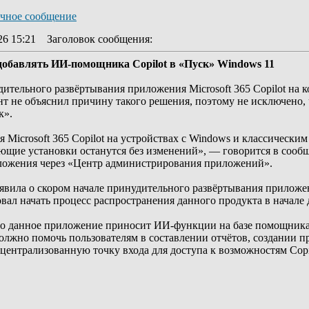
26 15:21
Заголовок сообщения
:
 добавлять ИИ-помощника Copilot в «Пуск» Windows 11
удительного развёртывания приложения Microsoft 365 Copilot на 
нт не объяснил причину такого решения, поэтому не исключено, ч
к».
Microsoft 365 Copilot на устройствах с Windows и классическим
ющие установки останутся без изменений», — говорится в сообщ
иложения через «Центр администрирования приложений».
ъявила о скором начале принудительного развёртывания приложени
ал начать процесс распространения данного продукта в начале д
то данное приложение приносит ИИ-функции на базе помощника C
должно помочь пользователям в составлении отчётов, создании п
централизованную точку входа для доступа к возможностям Copil