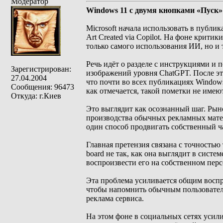
Модератор
Windows 11 с двумя кнопками «Пуск»
Microsoft начала использовать в публи
Art Created via Copilot. На фоне крит
только самого использования ИИ, но и 
Речь идёт о разделе с инструкциями и
Зарегистрирован:
изображений уровня ChatGPT. После этог
27.04.2004
что почти во всех публикациях Windows
Сообщения: 96473
как отмечается, такой пометки не имеют
Откуда: г.Киев
Это выглядит как осознанный шаг. Рыно
производства обычных рекламных мате
один способ продвигать собственный ча
Главная претензия связана с точностью
board не так, как она выглядит в сист
воспроизвести его на собственном пер
Эта проблема усиливается общим воспр
чтобы напомнить обычным пользователям
реклама сервиса.
На этом фоне в социальных сетях усили