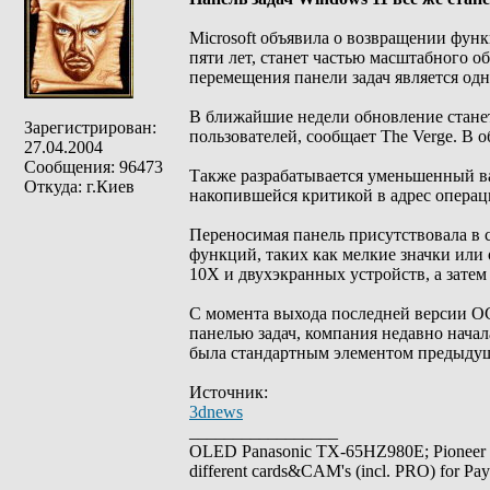
Microsoft объявила о возвращении фун
пяти лет, станет частью масштабного о
перемещения панели задач является од
В ближайшие недели обновление станет 
Зарегистрирован:
пользователей, сообщает The Verge. В 
27.04.2004
Сообщения: 96473
Также разрабатывается уменьшенный ва
Откуда: г.Киев
накопившейся критикой в адрес операц
Переносимая панель присутствовала в си
функций, таких как мелкие значки или 
10X и двухэкранных устройств, а затем
С момента выхода последней версии ОС
панелью задач, компания недавно начал
была стандартным элементом предыдущ
Источник:
3dnews
_________________
OLED Panasonic TX-65HZ980E; Pioneer
different cards&CAM's (incl. PRO) for Pa