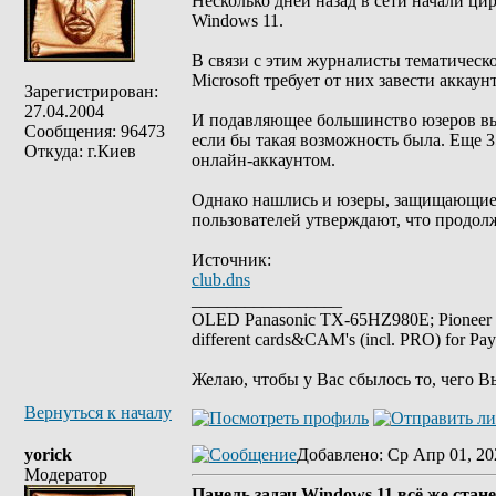
Несколько дней назад в сети начали цир
Windows 11.
В связи с этим журналисты тематическо
Microsoft требует от них завести акка
Зарегистрирован:
27.04.2004
И подавляющее большинство юзеров выс
Сообщения: 96473
если бы такая возможность была. Еще 
Откуда: г.Киев
онлайн-аккаунтом.
Однако нашлись и юзеры, защищающие т
пользователей утверждают, что продолжа
Источник:
club.dns
_________________
OLED Panasonic TX-65HZ980E; Pioneer
different cards&CAM's (incl. PRO) for Pa
Желаю, чтобы у Вас сбылось то, чего В
Вернуться к началу
yorick
Добавлено
: Ср Апр 01, 20
Модератор
Панель задач Windows 11 всё же ста