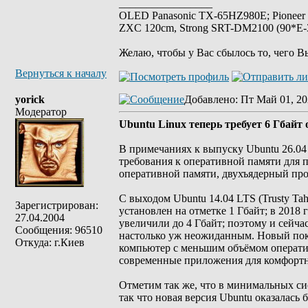
_________________
OLED Panasonic TX-65HZ980E; Pioneer
ZXC 120cm, Strong SRT-DM2100 (90*E-30
Желаю, чтобы у Вас сбылось то, чего В
Вернуться к началу
yorick
Добавлено
: Пт Май 01, 20
Модератор
Ubuntu Linux теперь требует 6 Гбай
В примечаниях к выпуску Ubuntu 26.04
требования к оперативной памяти для 
оперативной памяти, двухъядерный проц
С выходом Ubuntu 14.04 LTS (Trusty T
Зарегистрирован:
установлен на отметке 1 Гбайт; в 2018 г
27.04.2004
увеличили до 4 Гбайт; поэтому и сейч
Сообщения: 96510
настолько уж неожиданным. Новый пока
Откуда: г.Киев
компьютер с меньшим объёмом оператив
современные приложения для комфортно
Отметим так же, что в минимальных си
так что новая версия Ubuntu оказалась 