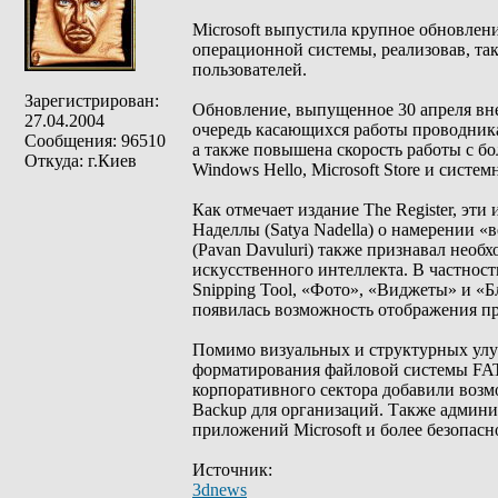
Microsoft выпустила крупное обновлен
операционной системы, реализовав, та
пользователей.
Зарегистрирован:
Обновление, выпущенное 30 апреля вне
27.04.2004
очередь касающихся работы проводника 
Сообщения: 96510
а также повышена скорость работы с б
Откуда: г.Киев
Windows Hello, Microsoft Store и систем
Как отмечает издание The Register, эти
Наделлы (Satya Nadella) о намерении 
(Pavan Davuluri) также признавал необ
искусственного интеллекта. В частност
Snipping Tool, «Фото», «Виджеты» и «Б
появилась возможность отображения п
Помимо визуальных и структурных улу
форматирования файловой системы FAT3
корпоративного сектора добавили возмо
Backup для организаций. Также админ
приложений Microsoft и более безопас
Источник:
3dnews