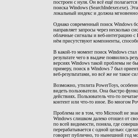
построен с нуля. Он всё ещё полагается
поиска Windows (SearchIndexer.exe). 
локальный индекс и должна мгновенно 
Однако современный поиск Windows бол
направляет запросы через несколько с
облачные сигналы и веб-интеграцию с B
нём присутствуют компоненты, способн
В какой-то момент поиск Windows стал 
результате чего в выдаче появились ре
версиях Windows такой проблемы не бы
примеру, поиск в Windows 7 был ориен
веб-результатами, но всё же не такое си
Возможно, утилита PowerToys, особенно
видеть пользователи. Она быстро функ
действиях. Пользователь что-то печатае
контент или что-то иное. Во многом Pow
Проблема не в том, что Microsoft не зн
Windows слишком далеко отошел от свое
по всей видимости, поняла, где совер
перерабатывается с одной целью: сделат
говорит публично, то нынешний год мо