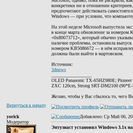
Microsoft, однако, пока не раскрыла, 
конкретики ни в отношении критериев,
предпочитают действовать самостоятел
Windows — при условии, что компьюте
На этой неделе Microsoft выпустила э
в конце марта обновление за номером 
«0x80073712», который обычно указывае
наличие проблемы, остановила выпуск 
номером KB5086672 — в нём исправлен
должны были выйти в мартовском.
Источник:
3dnews
_________________
OLED Panasonic TX-65HZ980E; Pioneer
ZXC 120cm, Strong SRT-DM2100 (90*E-30
Желаю, чтобы у Вас сбылось то, чего В
Вернуться к началу
yorick
Добавлено
: Ср Май 06, 20
Модератор
Энтузиаст установил Windows 3.1x на