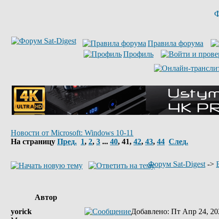
Ф
Правила форума
Профиль
Новости от Microsoft: Windows 10-11
На страницу
Пред.
1
,
2
,
3
...
40
,
41
,
42
,
43
,
44
След.
Форум Sat-Digest
->
Автор
yorick
Добавлено
: Пт Апр 24, 20