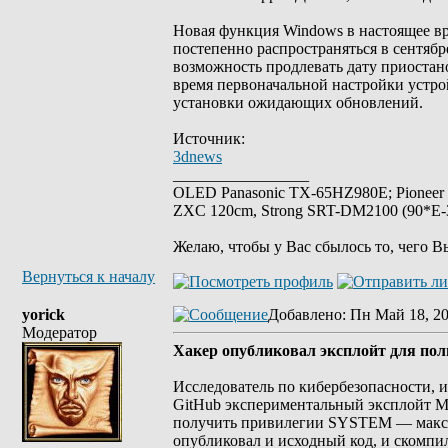
Новая функция Windows в настоящее вр
постепенно распространяться в сентябр
возможность продлевать дату приостано
время первоначальной настройки устро
установки ожидающих обновлений.
Источник:
3dnews
_________________
OLED Panasonic TX-65HZ980E; Pioneer
ZXC 120cm, Strong SRT-DM2100 (90*E-30
Желаю, чтобы у Вас сбылось то, чего В
Вернуться к началу
yorick
Добавлено
: Пн Май 18, 2
Модератор
Хакер опубликовал эксплойт для полн
Исследователь по кибербезопасности, и
GitHub экспериментальный эксплойт Mi
получить привилегии SYSTEM — макси
опубликовал и исходный код, и скомпил