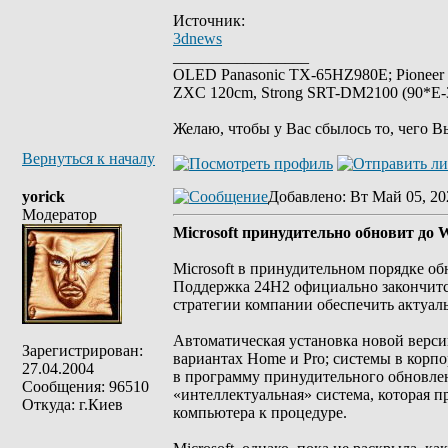
Источник:
3dnews
_________________
OLED Panasonic TX-65HZ980E; Pioneer
ZXC 120cm, Strong SRT-DM2100 (90*E-30
Желаю, чтобы у Вас сбылось то, чего В
Вернуться к началу
yorick
Добавлено
: Вт Май 05, 20
Модератор
Microsoft принудительно обновит до
Microsoft в принудительном порядке о
Поддержка 24H2 официально закончится 
стратегии компании обеспечить актуаль
Автоматическая установка новой верси
Зарегистрирован:
вариантах Home и Pro; системы в корп
27.04.2004
в программу принудительного обновлени
Сообщения: 96510
«интеллектуальная» система, которая 
Откуда: г.Киев
компьютера к процедуре.