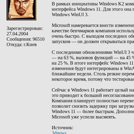
В рамках инициативы Windows K2 компа
интерфейса Windows 11. Для этого она
Windows WinUI 3.
Microsoft намеревается внести изменен
Зарегистрирован:
качестве бенчмарков компания использ
27.04.2004
очень быстро. С выходом последних о
Сообщения: 96510
запуском — он должен открываться пр
Откуда: г.Киев
С последними обновлениями WinUI 3 ч
— на 63 %, вызовов функций — на 45 %
на 25 %. В итоге интерфейс Windows 1
изменения будут интегрированы в WinA
ближайшие недели. Столь резкие перем
некоторое время, потому что тестиров
Сейчас в Windows 11 работает целый н
это приводит к большой несогласованно
Компания планирует полностью переве
позволит снизить задержку при загрузк
Windows 11 — более быстрым. Дополни
Microsoft уже успели высмеять.
Источник:
3dnews