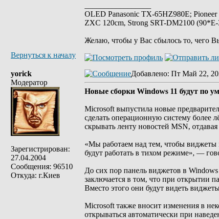
_________________
OLED Panasonic TX-65HZ980E; Pioneer
ZXC 120cm, Strong SRT-DM2100 (90*E-30
Желаю, чтобы у Вас сбылось то, чего В
Вернуться к началу
yorick
Добавлено
: Пт Май 22, 20
Модератор
Новые сборки Windows 11 будут по 
Microsoft выпустила новые предварите
сделать операционную систему более л
скрывать ленту новостей MSN, отдавая
«Мы работаем над тем, чтобы виджеты 
Зарегистрирован:
будут работать в тихом режиме», — гово
27.04.2004
Сообщения: 96510
До сих пор панель виджетов в Window
Откуда: г.Киев
заключается в том, что при открытии п
Вместо этого они будут видеть виджеты
Microsoft также вносит изменения в не
открываться автоматически при наведен