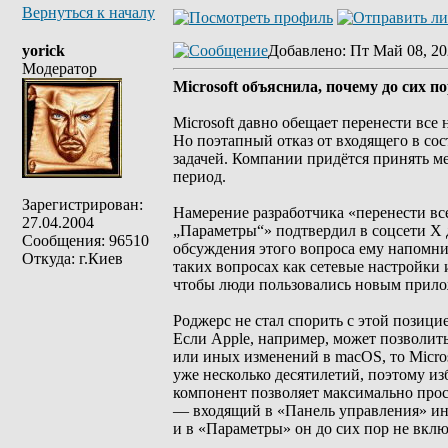
Вернуться к началу
yorick
Добавлено
: Пт Май 08, 20
Модератор
Microsoft объяснила, почему до сих п
Microsoft давно обещает перенести вс
Но поэтапный отказ от входящего в сос
задачей. Компании придётся принять ме
период.
Зарегистрирован:
Намерение разработчика «перенести вс
27.04.2004
„Параметры“» подтвердил в соцсети X д
Сообщения: 96510
обсуждения этого вопроса ему напомни
Откуда: г.Киев
таких вопросах как сетевые настройки и
чтобы люди пользовались новым прилож
Роджерс не стал спорить с этой позици
Если Apple, например, может позволить
или иных изменений в macOS, то Micro
уже несколько десятилетий, поэтому из
компонент позволяет максимально прос
— входящий в «Панель управления» инс
и в «Параметры» он до сих пор не вклю