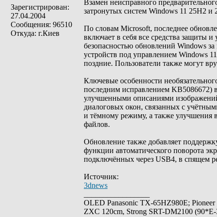
Взамен неисправного предварительног
Зарегистрирован:
затронутых систем Windows 11 25H2 и 
27.04.2004
Сообщения: 96510
По словам Microsoft, последнее обнов
Откуда: г.Киев
включает в себя все средства защиты и
безопасностью обновлений Windows за м
устройств под управлением Windows 11
поздние. Пользователи также могут вру
Ключевые особенности необязательного
последним исправлением KB5086672) 
улучшенными описаниями изображений 
диалоговых окон, связанных с учётным
и тёмному режиму, а также улучшения 
файлов.
Обновление также добавляет поддержку
функции автоматического поворота экр
подключённых через USB4, в спящем р
Источник:
3dnews
_________________
OLED Panasonic TX-65HZ980E; Pioneer
ZXC 120cm, Strong SRT-DM2100 (90*E-30