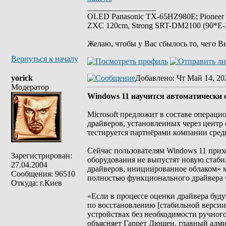
_________________
OLED Panasonic TX-65HZ980E; Pioneer
ZXC 120cm, Strong SRT-DM2100 (90*E-30
Желаю, чтобы у Вас сбылось то, чего В
Вернуться к началу
yorick
Добавлено
: Чт Май 14, 20
Модератор
Windows 11 научится автоматически
Microsoft предложит в составе операц
драйверов, установленных через цент
тестируется партнёрами компании сред
Сейчас пользователям Windows 11 прих
Зарегистрирован:
оборудования не выпустят новую стаби
27.04.2004
драйверов, инициированное облаком» 
Сообщения: 96510
полностью функционального драйвера 
Откуда: г.Киев
«Если в процессе оценки драйвера буду
по восстановлению [стабильной версии
устройствах без необходимости ручног
объясняет Гаррет Дюшен, главный админ