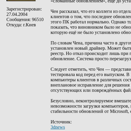
«сломанные обновлением», ещё до уст
Зарегистрирован:
Чен рассказал, что его коллеги из отд
27.04.2004
клиентов о том, что последнее обновле
Сообщения: 96510
этого ПК работал нормально. Однако т
Откуда: г.Киев
показать, что виновником было не обно
которую ещё не было установлено обно
По словам Чена, причина часто в другом
установлен новый драйвер. Может быть
реестр. Но отказ происходит лишь при
обновление. Система просто перезагруз
Следует отметить, что Чен — представи
тестировала код перед его выпуском. 
компьютеры клиентов в различных сост
внеплановое исправление для решения 
отсутствующих или повреждённых фай
Безусловно, неконтролируемое вмешате
невозможности загрузки компьютеров, 
стабильности обновлений от Microsoft
Источник:
3dnews