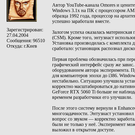
Автор YouTube-канала Omores и цените
Windows 3.1x на ПК с процессором AMD
образца 1992 года, процессор на архите
успешно заработали вместе.
Зарегистрирован:
Залогом успеха оказалась материнская 
27.04.2004
(CSM). Кроме того, энтузиаст использо
Сообщения: 96510
Установка производилась с комплекта д
Откуда: г.Киев
сработало: установщик распознал диско
Первая проблема обозначилась при пер
графический интерфейс сразу же зави
оборудованием автора эксперимента. 
для компьютеров эпохи до i386. Windo
нестабильно. Ситуацию улучшила уста
корректно масштабироваться до нативно
GeForce RTX 5060 Ti больше не наблюда
временем разработчики его улучшили.
После этого систему вернули в Enhanc
многозадачности. Энтузиаст установил
вопрос со звуком — корректно заработа
были не только у неё. Эксперимент м
выложил в открытом доступе.