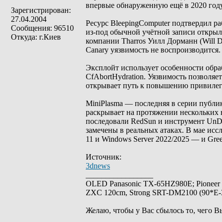
впервые обнаруженную ещё в 2020 году
Зарегистрирован:
27.04.2004
Ресурс BleepingComputer подтвердил ра
Сообщения: 96510
из-под обычной учётной записи откры
Откуда: г.Киев
компании Tharros Уилл Дорманн (Will Do
Canary уязвимость не воспроизводится.
Эксплойт использует особенности обраб
CfAbortHydration. Уязвимость позволяе
открывает путь к повышению привилег
MiniPlasma — последняя в серии публик
раскрывает на протяжении нескольких н
последовали RedSun и инструмент UnDe
замечены в реальных атаках. В мае ис
11 и Windows Server 2022/2025 — и Gre
Источник:
3dnews
_________________
OLED Panasonic TX-65HZ980E; Pioneer
ZXC 120cm, Strong SRT-DM2100 (90*E-30
Желаю, чтобы у Вас сбылось то, чего В