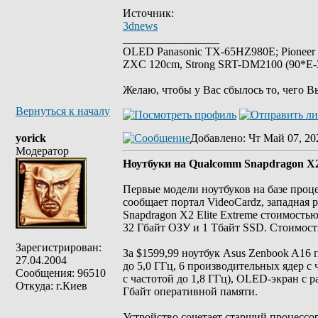
Источник:
3dnews
_________________
OLED Panasonic TX-65HZ980E; Pioneer
ZXC 120cm, Strong SRT-DM2100 (90*E-30
Желаю, чтобы у Вас сбылось то, чего В
Вернуться к началу
yorick
Добавлено
: Чт Май 07, 20
Модератор
Ноутбуки на Qualcomm Snapdragon X2 
Первые модели ноутбуков на базе проц
сообщает портал VideoCardz, западная 
Snapdragon X2 Elite Extreme стоимостью
32 Гбайт ОЗУ и 1 Тбайт SSD. Стоимость
Зарегистрирован:
За $1599,99 ноутбук Asus Zenbook A16 п
27.04.2004
до 5,0 ГГц, 6 производительных ядер с
Сообщения: 96510
с частотой до 1,8 ГГц), OLED-экран с 
Откуда: г.Киев
Гбайт оперативной памяти.
Устройство сочетает старший процесс