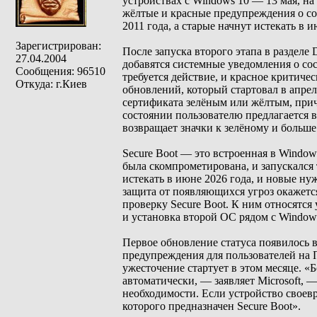
устройствах с Windows 10 — 13 мая, на
жёлтые и красные предупреждения о со
2011 года, а старые начнут истекать в 
Зарегистрирован:
После запуска второго этапа в разделе 
27.04.2004
добавятся системные уведомления о сос
Сообщения: 96510
требуется действие, и красное критиче
Откуда: г.Киев
обновлений, который стартовал в апрел
сертификата зелёным или жёлтым, при
состоянии пользователю предлагается вар
возвращает значки к зелёному и больш
Secure Boot — это встроенная в Window
была скомпрометирована, и запускался
истекать в июне 2026 года, и новые нуж
защита от появляющихся угроз окажетс
проверку Secure Boot. К ним относятс
и установка второй ОС рядом с Windows
Первое обновление статуса появилось в 
предупреждения для пользователей на 
ужесточение стартует в этом месяце. 
автоматически, — заявляет Microsoft,
необходимости. Если устройство своев
которого предназначен Secure Boot».