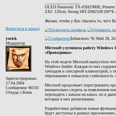
_________________
OLED Panasonic TX-65HZ980E; Pioneer
ZXC 120cm, Strong SRT-DM2100 (90*E-30
Желаю, чтобы у Вас сбылось то, чего В
Вернуться к началу
yorick
Добавлено
: Чт Май 28, 20
Модератор
Microsoft улучшила работу Windows 1
«Проводника»
На этой неделе Microsoft выпустила ч
Windows Insider. Каждая из них содерж
тачпадом и сенсорной клавиатурой, а 
образования и повысила стабильность 
Зарегистрирован:
27.04.2004
Microsoft продолжает перестраивать пр
Сообщения: 96510
внимательно следить за появлением нов
Откуда: г.Киев
переходить с канала на канал, но в д
которые в них реализованы.
Разработчики добавили новые функции,
будут доступны в разных приложениях, 