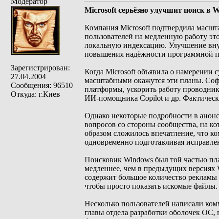
Модератор
Microsoft серьёзно улучшит поиск в 
Компания Microsoft подтвердила масш
пользователей на медленную работу эт
локальную индексацию. Улучшение внут
повышения надёжности программной пл
Зарегистрирован:
Когда Microsoft объявила о намерении 
27.04.2004
масштабными окажутся эти планы. Соф
Сообщения: 96510
платформы, ускорить работу проводник
Откуда: г.Киев
ИИ-помощника Copilot и др. Фактическ
Однако некоторые подробности в анонс
вопросов со стороны сообщества, на к
образом сложилось впечатление, что к
одновременно подготавливая исправле
Поисковик Windows был той частью пла
медленнее, чем в предыдущих версиях W
содержит большое количество рекламы 
чтобы просто показать искомые файлы.
Несколько пользователей написали комм
главы отдела разработки оболочек ОС, 