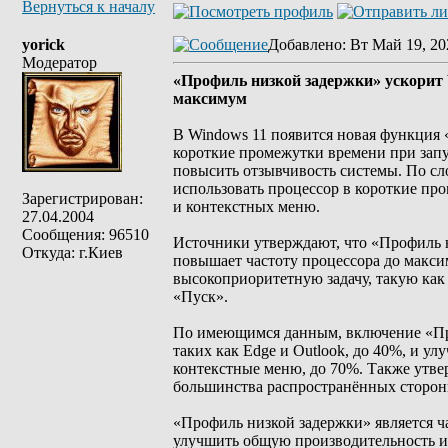
Вернуться к началу
yorick
Добавлено
: Вт Май 19, 20
Модератор
«Профиль низкой задержки» ускорит 
максимум
В Windows 11 появится новая функция 
короткие промежутки времени при запу
повысить отзывчивость системы. По сл
использовать процессор в короткие п
Зарегистрирован:
и контекстных меню.
27.04.2004
Сообщения: 96510
Источники утверждают, что «Профиль н
Откуда: г.Киев
повышает частоту процессора до максим
высокоприоритетную задачу, такую ​​к
«Пуск».
По имеющимся данным, включение «Про
таких как Edge и Outlook, до 40%, и у
контекстные меню, до 70%. Также утвер
большинства распространённых сторо
«Профиль низкой задержки» является ча
улучшить общую производительность и