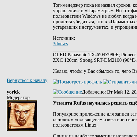
Топ-менеджер пока не назвал сроков, к
управления» в «Параметры». Но тот фак
пользователи Windows не любят, когда
придётся убедиться, что в «Параметрах
устаревших инструментах, и упрощённы
Источник:
3dnews
_________________
OLED Panasonic TX-65HZ980E; Pioneer
ZXC 120cm, Strong SRT-DM2100 (90*E-30
Желаю, чтобы у Вас сбылось то, чего В
Вернуться к началу
yorick
Добавлено
: Вт Май 12, 20
Модератор
Утилита Rufus научилась решать ещё
Популярное приложение для записи заг
основном «посвящена» известной свои
пользователям Linux.
Одним из наиболее заметных нововведен