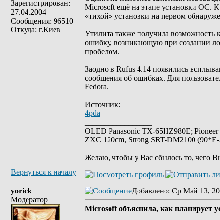
Зарегистрирован:
Microsoft ещё на этапе установки ОС. 
27.04.2004
«тихой» установки на первом обнаружен
Сообщения: 96510
Откуда: г.Киев
Утилита также получила возможность к
ошибку, возникающую при создании лок
пробелом.
Заодно в Rufus 4.14 появились всплыв
сообщения об ошибках. Для пользовател
Fedora.
Источник:
4pda
_________________
OLED Panasonic TX-65HZ980E; Pioneer
ZXC 120cm, Strong SRT-DM2100 (90*E-30
Желаю, чтобы у Вас сбылось то, чего В
Вернуться к началу
yorick
Добавлено
: Ср Май 13, 20
Модератор
Microsoft объяснила, как планирует 