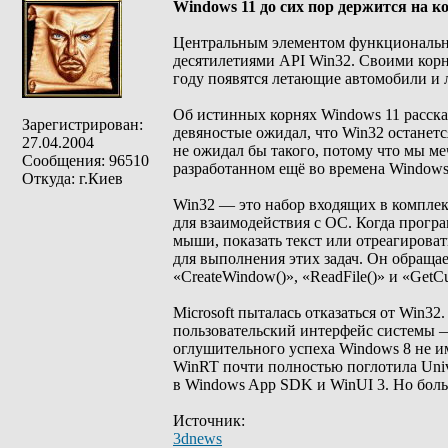
Windows 11 до сих пор держится на к
Центральным элементом функциональнос
десятилетиями API Win32. Своими корня
году появятся летающие автомобили и 
Об истинных корнях Windows 11 рассказ
Зарегистрирован:
девяностые ожидал, что Win32 останетс
27.04.2004
не ожидал бы такого, потому что мы ме
Сообщения: 96510
разработанном ещё во времена Windows
Откуда: г.Киев
Win32 — это набор входящих в компле
для взаимодействия с ОС. Когда програ
мыши, показать текст или отреагироват
для выполнения этих задач. Он обраща
«CreateWindow()», «ReadFile()» и «GetC
Microsoft пыталась отказаться от Win3
пользовательский интерфейс системы —
оглушительного успеха Windows 8 не им
WinRT почти полностью поглотила Univ
в Windows App SDK и WinUI 3. Но боль
Источник:
3dnews