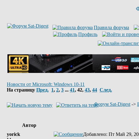
Ф
Правила форума
Профиль
Новости от Microsoft: Windows 10-11
На страницу
Пред.
1
,
2
,
3
...
41
,
42
,
43
,
44
След.
Форум Sat-Digest
->
Автор
yorick
Добавлено
: Пт Май 29, 20