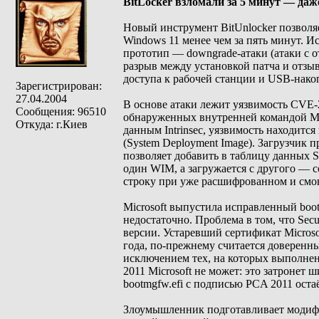
BitLocker взломали за 5 минут — даж
Новый инструмент BitUnlocker позволя
Windows 11 менее чем за пять минут. И
прототип — downgrade-атаки (атаки с о
разрыв между установкой патча и отзы
доступа к рабочей станции и USB-нако
Зарегистрирован:
27.04.2004
В основе атаки лежит уязвимость CVE-
Сообщения: 96510
обнаруженных внутренней командой Mic
Откуда: г.Киев
данным Intrinsec, уязвимость находитс
(System Deployment Image). Загрузчик
позволяет добавить в таблицу данных 
один WIM, а загружается с другого —
строку при уже расшифрованном и смо
Microsoft выпустила исправленный boot
недостаточно. Проблема в том, что Sec
версии. Устаревший сертификат Micros
года, по-прежнему считается доверенн
исключением тех, на которых выполнен
2011 Microsoft не может: это затронет
bootmgfw.efi с подписью PCA 2011 оста
Злоумышленник подготавливает модиф