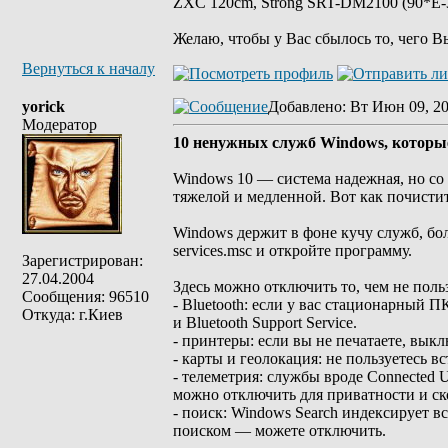
ZXC 120cm, Strong SRT-DM2100 (90*E-30
Желаю, чтобы у Вас сбылось то, чего В
Вернуться к началу
yorick
Добавлено
: Вт Июн 09, 2
Модератор
10 ненужных служб Windows, которы
Windows 10 — система надежная, но со 
тяжелой и медленной. Вот как почисти
Windows держит в фоне кучу служб, бо
services.msc и откройте программу.
Зарегистрирован:
27.04.2004
Здесь можно отключить то, чем не польз
Сообщения: 96510
- Bluetooth: если у вас стационарный 
Откуда: г.Киев
и Bluetooth Support Service.
- принтеры: если вы не печатаете, выклю
- карты и геолокация: не пользуетесь
- телеметрия: службы вроде Connected U
можно отключить для приватности и ск
- поиск: Windows Search индексирует вс
поиском — можете отключить.