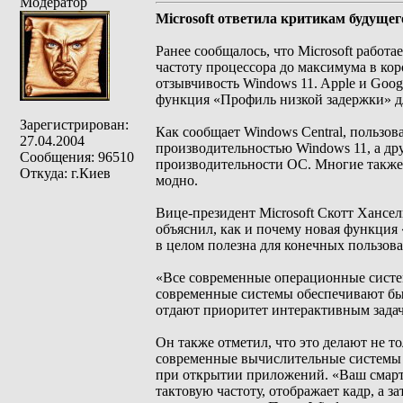
Модератор
Microsoft ответила критикам будущег
Ранее сообщалось, что Microsoft работ
частоту процессора до максимума в ко
отзывчивость Windows 11. Apple и Goo
функция «Профиль низкой задержки» д
Зарегистрирован:
Как сообщает Windows Central, пользо
27.04.2004
производительностью Windows 11, а дру
Сообщения: 96510
производительности ОС. Многие также 
Откуда: г.Киев
модно.
Вице-президент Microsoft Скотт Хансел
объяснил, как и почему новая функция
в целом полезна для конечных пользова
«Все современные операционные систем
современные системы обеспечивают бы
отдают приоритет интерактивным зада
Он также отметил, что это делают не т
современные вычислительные системы 
при открытии приложений. «Ваш смартф
тактовую частоту, отображает кадр, а з