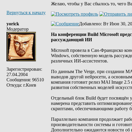
Желаю, чтобы у Вас сбылось то, чего В
Вернуться к началу
yorick
Добавлено
: Вт Июн 30, 2
Модератор
На конференции Build Microsoft пре
рассуждающий ИИ
Microsoft провела в Сан-Франциско кон
Windows, собственную модель рассужде
различных ИИ-ассистентов.
Зарегистрирован:
По данным The Verge, при создании MAI
27.04.2004
выводов другой нейросети, а основным
Сообщения: 96510
компания готовит релиз MAI Image 2.5 
Откуда: г.Киев
развития собственных моделей искусст
Отдельный блок Build будет посвящён 
намерена представить оптимизированн
скриптами, обеспечивающими работу б
Параллельно компания продолжает раб
производительности системы и готовит
Дополнительно ожидаются новости об 