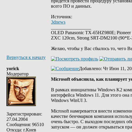
придётся провести процедуру установк
всего ПО и данных.
Источник:
3dnews
_________________
OLED Panasonic TX-65HZ980E; Pioneer
ZXC 120cm, Strong SRT-DM2100 (90*E-30
Желаю, чтобы у Вас сбылось то, чего В
Вернуться к началу
yorick
Добавлено
: Чт Июн 11, 20
Модератор
Microsoft объяснила, как планирует 
В рамках инициативы Windows K2 компа
интерфейса Windows 11. Для этого она
Windows WinUI 3.
Microsoft намеревается внести изменен
Зарегистрирован:
качестве бенчмарков компания использ
27.04.2004
очень быстро. С выходом последних о
Сообщения: 96510
запуском — он должен открываться пр
Откуда: г.Киев