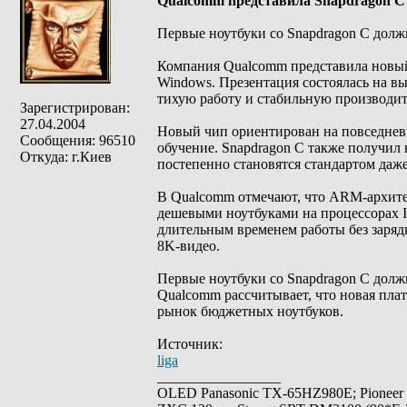
Qualcomm представила Snapdragon C
Первые ноутбуки со Snapdragon C долж
Компания Qualcomm представила новый 
Windows. Презентация состоялась на в
тихую работу и стабильную производит
Зарегистрирован:
27.04.2004
Новый чип ориентирован на повседневн
Сообщения: 96510
обучение. Snapdragon C также получил
Откуда: г.Киев
постепенно становятся стандартом даж
В Qualcomm отмечают, что ARM-архите
дешевыми ноутбуками на процессорах In
длительным временем работы без заряд
8K-видео.
Первые ноутбуки со Snapdragon C долж
Qualcomm рассчитывает, что новая пла
рынок бюджетных ноутбуков.
Источник:
liga
_________________
OLED Panasonic TX-65HZ980E; Pioneer