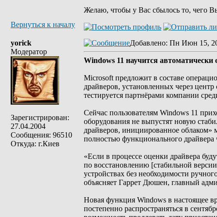
Желаю, чтобы у Вас сбылось то, чего В
Вернуться к началу
yorick
Добавлено
: Пн Июн 15, 2
Модератор
Windows 11 научится автоматически
Microsoft предложит в составе операц
драйверов, установленных через цент
тестируется партнёрами компании сред
Сейчас пользователям Windows 11 прих
Зарегистрирован:
оборудования не выпустят новую стаби
27.04.2004
драйверов, инициированное облаком» 
Сообщения: 96510
полностью функционального драйвера 
Откуда: г.Киев
«Если в процессе оценки драйвера буду
по восстановлению [стабильной версии
устройствах без необходимости ручног
объясняет Гаррет Дюшен, главный админ
Новая функция Windows в настоящее вр
постепенно распространяться в сентябр