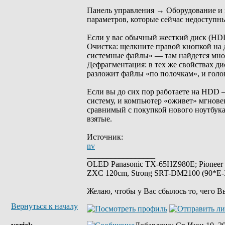
Панель управления → Оборудование и
параметров, которые сейчас недоступн
Если у вас обычный жесткий диск (HDD
Очистка: щелкните правой кнопкой на 
системные файлы» — там найдется мно
Дефрагментация: в тех же свойствах д
разложит файлы «по полочкам», и голов
Если вы до сих пор работаете на HDD 
систему, и компьютер «оживет» мгновен
сравнимый с покупкой нового ноутбука.
взятые.
Источник:
nv
_________________
OLED Panasonic TX-65HZ980E; Pioneer
ZXC 120cm, Strong SRT-DM2100 (90*E-30
Желаю, чтобы у Вас сбылось то, чего В
Вернуться к началу