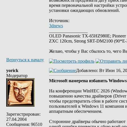
возможность продлевать дату приостано
время первоначальной настройки устро
установки ожидающих обновлений.
Источник:
3dnews
_________________
OLED Panasonic TX-65HZ980E; Pioneer
ZXC 120cm, Strong SRT-DM2100 (90*E-30
Желаю, чтобы у Вас сбылось то, чего В
Вернуться к началу
yorick
Добавлено
: Вт Июн 16, 2
Модератор
Microsoft намерена избавить Windows
На конференции WinHEC 2026 (Windows 
повышению качества драйверов (Driver Q
чтобы предотвратить сбои в работе си
пользователей к Windows 11 компания 
аппаратным обеспечением.
Зарегистрирован:
27.04.2004
Сторонние драйверы обычно работают в
Сообщения: 96510
одной ошибке привести к сбою всей оп