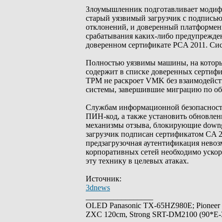
Злоумышленник подготавливает модиф
старый уязвимый загрузчик с подписью
отклонений, и доверенный платформенн
срабатывания каких-либо предупрежден
доверенном сертификате PCA 2011. Си
Полностью уязвимы машины, на которых
содержит в списке доверенных сертиф
TPM не раскроет VMK без взаимодейств
системы, завершившие миграцию по о
Службам информационной безопасност
ПИН-код, а также установить обновлен
механизмы отзыва, блокирующие downgr
загрузчик подписан сертификатом CA 2
предзагрузочная аутентификация невоз
корпоративных сетей необходимо уско
эту технику в целевых атаках.
Источник:
3dnews
_________________
OLED Panasonic TX-65HZ980E; Pioneer
ZXC 120cm, Strong SRT-DM2100 (90*E-30