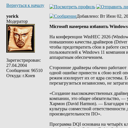
Вернуться к началу
yorick
Добавлено
: Вт Июн 02, 2
Модератор
Microsoft намерена избавить Windows
На конференции WinHEC 2026 (Windows 
повышению качества драйверов (Driver Q
чтобы предотвратить сбои в работе си
пользователей к Windows 11 компания 
аппаратным обеспечением.
Зарегистрирован:
27.04.2004
Сторонние драйверы обычно работают в
Сообщения: 96510
одной ошибке привести к сбою всей оп
Откуда: г.Киев
режим изолирует их от ядра системы. Е
перезагрузиться независимо, не затраг
«Создание высококачественных драйвер
компании, это общее обязательство, —
Хармон (David Harmon). — Благодаря т
культуры совместной ответственности 
производительности ПО».
Программа DQI основана на четырёх кл