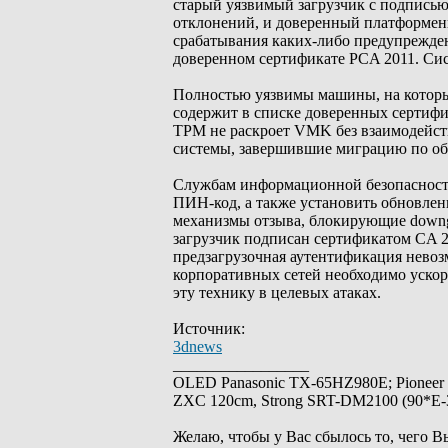
старый уязвимый загрузчик с подписью
отклонений, и доверенный платформенн
срабатывания каких-либо предупрежден
доверенном сертификате PCA 2011. Си
Полностью уязвимы машины, на которых
содержит в списке доверенных сертиф
TPM не раскроет VMK без взаимодейств
системы, завершившие миграцию по о
Службам информационной безопасност
ПИН-код, а также установить обновлен
механизмы отзыва, блокирующие downgr
загрузчик подписан сертификатом CA 2
предзагрузочная аутентификация невоз
корпоративных сетей необходимо уско
эту технику в целевых атаках.
Источник:
3dnews
_________________
OLED Panasonic TX-65HZ980E; Pioneer
ZXC 120cm, Strong SRT-DM2100 (90*E-30
Желаю, чтобы у Вас сбылось то, чего В