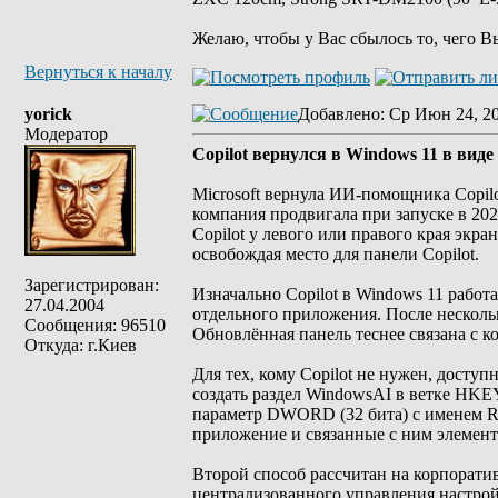
Желаю, чтобы у Вас сбылось то, чего В
Вернуться к началу
yorick
Добавлено
: Ср Июн 24, 2
Модератор
Copilot вернулся в Windows 11 в виде
Microsoft вернула ИИ-помощника Copil
компания продвигала при запуске в 202
Copilot у левого или правого края экр
освобождая место для панели Copilot.
Зарегистрирован:
Изначально Copilot в Windows 11 работа
27.04.2004
отдельного приложения. После несколь
Сообщения: 96510
Обновлённая панель теснее связана с 
Откуда: г.Киев
Для тех, кому Copilot не нужен, досту
создать раздел WindowsAI в ветке HKE
параметр DWORD (32 бита) с именем Re
приложение и связанные с ним элемент
Второй способ рассчитан на корпорат
централизованного управления настрой