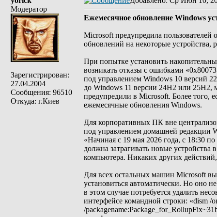
yorick
Добавлено
: Ср Июн 10, 2
Модератор
Ежемесячное обновление Windows уста
Microsoft предупредила пользователей
обновлений на некоторые устройства, 
При попытке установить накопительные
возникать отказы с ошибками «0x80073
Зарегистрирован:
под управлением Windows 10 версий 22
27.04.2004
до Windows 11 версии 24H2 или 25H2, 
Сообщения: 96510
предупредили в Microsoft. Более того, 
Откуда: г.Киев
ежемесячные обновления Windows.
Для корпоративных ПК вне централизо
под управлением домашней редакции W
«Начиная с 19 мая 2026 года, с 18:30 п
должна затрагивать новые устройства в
компьютера. Никаких других действий,
Для всех остальных машин Microsoft в
установиться автоматически. Но оно не
в этом случае потребуется удалить не
интерфейсе командной строки: «dism /on
/packagename:Package_for_RollupFix~31