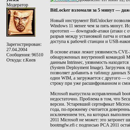
Модератор
BitLocker взломали за 5 минут — даж
Новый инструмент BitUnlocker позволя
Windows 11 менее чем за пять минут. И
прототип — downgrade-атаки (атаки с о
разрыв между установкой патча и отзы
доступа к рабочей станции и USB-нако
Зарегистрирован:
27.04.2004
В основе атаки лежит уязвимость CVE-
Сообщения: 96510
обнаруженных внутренней командой Mic
Откуда: г.Киев
данным Intrinsec, уязвимость находитс
(System Deployment Image). Загрузчик
позволяет добавить в таблицу данных 
один WIM, а загружается с другого —
строку при уже расшифрованном и смо
Microsoft выпустила исправленный boot
недостаточно. Проблема в том, что Sec
версии. Устаревший сертификат Micros
года, по-прежнему считается доверенн
исключением тех, на которых выполнен
2011 Microsoft не может: это затронет
bootmgfw.efi с подписью PCA 2011 оста