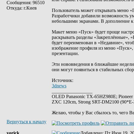
Сообщения: 96510
Откуда: г.Киев
Пользователь может открывать меню «Пу
Разработчики добавили возможность ум
небольшими экранами. В дополнение к
Макет меню «Пуск» будет проще настро
раскрывать разделы «Закреплённые», «
будет переименован в «Недавние», что
изображение профиля из меню «Пуск», 
презентации.
Эти нововведения в ближайшие недели б
они могут появиться в стабильных сбо
Источник:
3dnews
_________________
OLED Panasonic TX-65HZ980E; Pioneer
ZXC 120cm, Strong SRT-DM2100 (90*E-30
Желаю, чтобы у Вас сбылось то, чего В
Вернуться к началу
yorick
Добавлено
: Пт Июн 19, 2