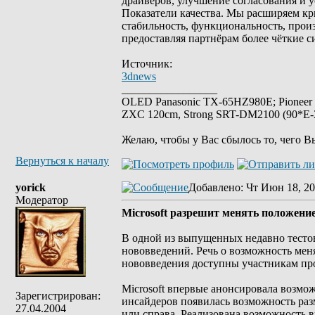
драйверов, улучшение согласования и 
Показатели качества. Мы расширяем кри
стабильность, функциональность, прои
предоставляя партнёрам более чёткие с
Источник:
3dnews
_________________
OLED Panasonic TX-65HZ980E; Pioneer
ZXC 120cm, Strong SRT-DM2100 (90*E-30
Желаю, чтобы у Вас сбылось то, чего В
Вернуться к началу
yorick
Добавлено
: Чт Июн 18, 20
Модератор
Microsoft разрешит менять положение
В одной из выпущенных недавно тесто
нововведений. Речь о возможность мен
нововведения доступны участникам про
Microsoft впервые анонсировала возмож
Зарегистрирован:
инсайдеров появилась возможность разм
27.04.2004
или справа. Реализована возможность в