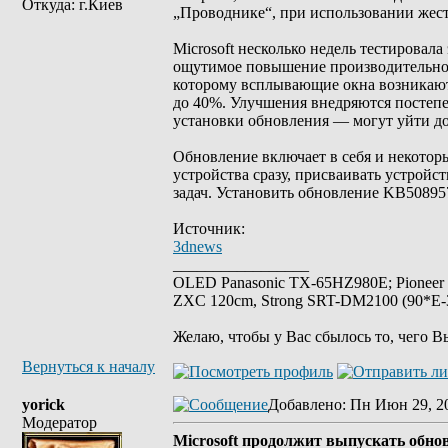
Откуда: г.Киев
„Проводнике“, при использовании жест
Microsoft несколько недель тестировал
ощутимое повышение производительнос
которому всплывающие окна возникают
до 40%. Улучшения внедряются постепен
установки обновления — могут уйти до
Обновление включает в себя и некотор
устройства сразу, присваивать устройс
задач. Установить обновление KB50895
Источник:
3dnews
_________________
OLED Panasonic TX-65HZ980E; Pioneer
ZXC 120cm, Strong SRT-DM2100 (90*E-30
Желаю, чтобы у Вас сбылось то, чего В
Вернуться к началу
yorick
Добавлено
: Пн Июн 29, 2
Модератор
Microsoft продолжит выпускать обнов