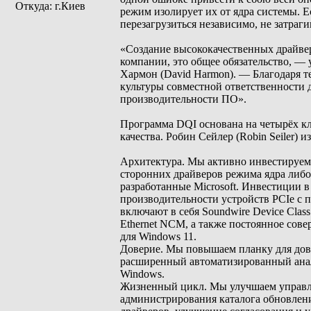
Откуда: г.Киев
режим изолирует их от ядра системы. Е
перезагрузиться независимо, не затраг
«Создание высококачественных драйвер
компании, это общее обязательство, —
Хармон (David Harmon). — Благодаря т
культуры совместной ответственности 
производительности ПО».
Программа DQI основана на четырёх кл
качества. Робин Сейлер (Robin Seiler) и
Архитектура. Мы активно инвестируем 
сторонних драйверов режима ядра либо
разработанные Microsoft. Инвестиции 
производительности устройств PCIe с 
включают в себя Soundwire Device Class
Ethernet NCM, а также постоянное сов
для Windows 11.
Доверие. Мы повышаем планку для дове
расширенный автоматизированный анал
Windows.
Жизненный цикл. Мы улучшаем управле
администрирования каталога обновлен