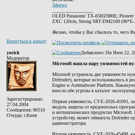
3dnews
_________________
OLED Panasonic TX-65HZ980E; Pioneer
ZXC 120cm, Strong SRT-DM2100 (90*E-30
Желаю, чтобы у Вас сбылось то, чего В
Вернуться к началу
yorick
Добавлено
: Пн Июн 22, 2
Модератор
Microsoft нашла пару уязвимостей ну
Microsoft устранила две уязвимости ну
Defender), которые использовались в р
Engine и Antimalware Platform. Накан
внесло обе угрозы в каталог эксплуати
Зарегистрирован:
Первая уязвимость, CVE-2026-41091, зат
27.04.2004
модуль защиты от вредоносных програм
Сообщения: 96510
и антишпионских продуктах Microsoft.
Откуда: г.Киев
устройству, может обмануть Defender п
администратора.
Вторая уязвимость, CVE-2026-45498, кас