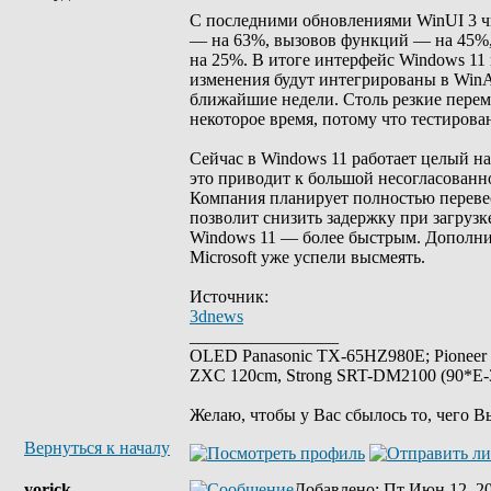
С последними обновлениями WinUI 3 ч
— на 63%, вызовов функций — на 45%, 
на 25%. В итоге интерфейс Windows 11
изменения будут интегрированы в WinA
ближайшие недели. Столь резкие перем
некоторое время, потому что тестиров
Сейчас в Windows 11 работает целый н
это приводит к большой несогласованно
Компания планирует полностью переве
позволит снизить задержку при загрузк
Windows 11 — более быстрым. Дополни
Microsoft уже успели высмеять.
Источник:
3dnews
_________________
OLED Panasonic TX-65HZ980E; Pioneer
ZXC 120cm, Strong SRT-DM2100 (90*E-30
Желаю, чтобы у Вас сбылось то, чего В
Вернуться к началу
yorick
Добавлено
: Пт Июн 12, 2