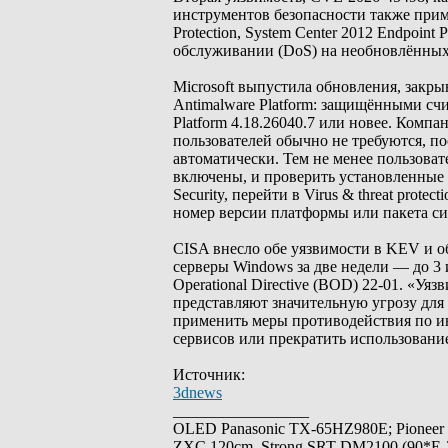
инструментов безопасности также примен
Protection, System Center 2012 Endpoint P
обслуживании (DoS) на необновлённых
Microsoft выпустила обновления, закрыв
Antimalware Platform: защищёнными счит
Platform 4.18.26040.7 или новее. Комп
пользователей обычно не требуются, п
автоматически. Тем не менее пользоват
включены, и проверить установленные 
Security, перейти в Virus & threat protec
номер версии платформы или пакета си
CISA внесло обе уязвимости в KEV и о
серверы Windows за две недели — до 3 
Operational Directive (BOD) 22-01. «Уя
представляют значительную угрозу для
применить меры противодействия по и
сервисов или прекратить использовани
Источник:
3dnews
_________________
OLED Panasonic TX-65HZ980E; Pioneer
ZXC 120cm, Strong SRT-DM2100 (90*E-30