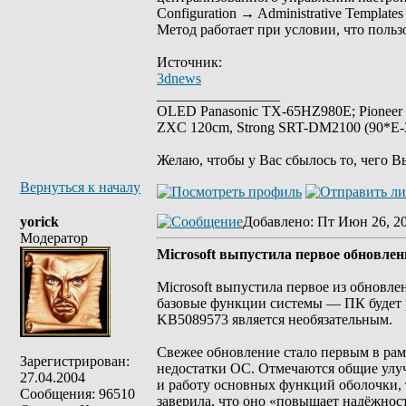
Configuration → Administrative Templa
Метод работает при условии, что польз
Источник:
3dnews
_________________
OLED Panasonic TX-65HZ980E; Pioneer
ZXC 120cm, Strong SRT-DM2100 (90*E-30
Желаю, чтобы у Вас сбылось то, чего В
Вернуться к началу
yorick
Добавлено
: Пт Июн 26, 2
Модератор
Microsoft выпустила первое обновлен
Microsoft выпустила первое из обновле
базовые функции системы — ПК будет р
KB5089573 является необязательным.
Свежее обновление стало первым в рам
Зарегистрирован:
недостатки ОС. Отмечаются общие улу
27.04.2004
и работу основных функций оболочки, 
Сообщения: 96510
заверила, что оно «повышает надёжност