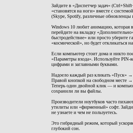
Зайдите в «Диспетчер задач« (Ctrl+Shi
«становятся на ноги» вместе с систем
(Skype, Spotify, различные обновленцы
Windows 10 любит анимацию, которая вы
перейдите на вкладку «Дополнительно
быстродействие» или просто уберите г
«космической», но будет откликаться н
Если компьютер стоит дома и никто по
«Параметры входа». Используйте PIN-к
цифрами и заглавными буквами.
Надоело каждый раз кликать «Пуск» →
Правой кнопкой на свободном месте → С
Теперь один двойной клик — и компьют
сохранили ли вы файлы.
Производители ноутбуков часто пихают
утилиты или «фирменный» софт. Зайдит
не узнаете и чем не пользуетесь.
Это гибридный режим, который ускоряет
глубокий сон.