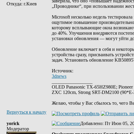
заверила, что оно «повышает надёжност
Откуда: г.Киев
„Проводнике“, при использовании жест
Microsoft несколько недель тестировал
ощутимое повышение производительнос
которому всплывающие окна возникают
до 40%. Улучшения внедряются постепен
установки обновления — могут уйти до
Обновление включает в себя и некотор
устройства сразу, присваивать устройс
задач. Установить обновление KB50895
Источник:
3dnews
_________________
OLED Panasonic TX-65HZ980E; Pioneer
ZXC 120cm, Strong SRT-DM2100 (90*E-30
Желаю, чтобы у Вас сбылось то, чего В
Вернуться к началу
yorick
Добавлено
: Пт Июн 05, 2
Модератор