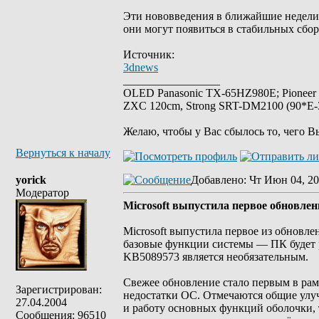
Эти нововведения в ближайшие недели б
они могут появиться в стабильных сбо
Источник:
3dnews
_________________
OLED Panasonic TX-65HZ980E; Pioneer
ZXC 120cm, Strong SRT-DM2100 (90*E-30
Желаю, чтобы у Вас сбылось то, чего В
Вернуться к началу
yorick
Добавлено
: Чт Июн 04, 20
Модератор
Microsoft выпустила первое обновлен
Microsoft выпустила первое из обновле
базовые функции системы — ПК будет р
KB5089573 является необязательным.
Свежее обновление стало первым в рам
Зарегистрирован:
недостатки ОС. Отмечаются общие улу
27.04.2004
и работу основных функций оболочки, 
Сообщения: 96510