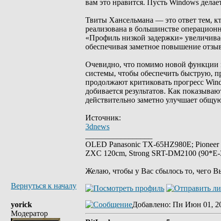
вам это нравится. Пусть Windows делает
Твиты Хансельмана — это ответ тем, к
реализована в большинстве операционн
«Профиль низкой задержки» увеличивает
обеспечивая заметное повышение отзы
Очевидно, что помимо новой функции 
системы, чтобы обеспечить быструю, п
продолжают критиковать прогресс Windo
добивается результатов. Как показываю
действительно заметно улучшает общую
Источник:
3dnews
_________________
OLED Panasonic TX-65HZ980E; Pioneer
ZXC 120cm, Strong SRT-DM2100 (90*E-30
Желаю, чтобы у Вас сбылось то, чего В
Вернуться к началу
yorick
Добавлено
: Пн Июн 01, 2
Модератор