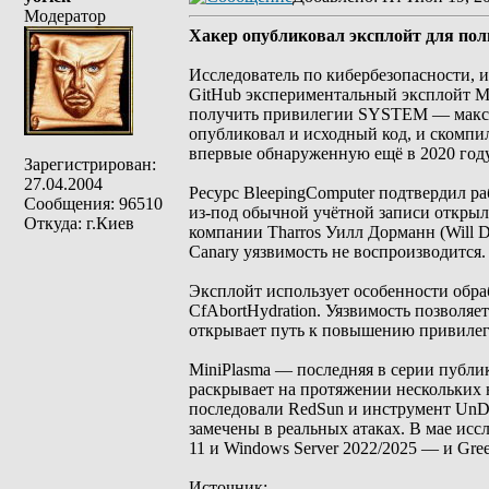
Модератор
Хакер опубликовал эксплойт для полн
Исследователь по кибербезопасности, и
GitHub экспериментальный эксплойт Mi
получить привилегии SYSTEM — макси
опубликовал и исходный код, и скомпил
впервые обнаруженную ещё в 2020 году
Зарегистрирован:
27.04.2004
Ресурс BleepingComputer подтвердил ра
Сообщения: 96510
из-под обычной учётной записи откры
Откуда: г.Киев
компании Tharros Уилл Дорманн (Will Do
Canary уязвимость не воспроизводится.
Эксплойт использует особенности обраб
CfAbortHydration. Уязвимость позволяе
открывает путь к повышению привилег
MiniPlasma — последняя в серии публик
раскрывает на протяжении нескольких н
последовали RedSun и инструмент UnDe
замечены в реальных атаках. В мае ис
11 и Windows Server 2022/2025 — и Gre
Источник: