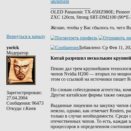
ukrinform
_________________
OLED Panasonic TX-65HZ980E; Pioneer
ZXC 120cm, Strong SRT-DM2100 (90*E-30
Желаю, чтобы у Вас сбылось то, чего В
Вернуться к началу
yorick
Добавлено
: Ср Фев 11, 20
Модератор
Китай разрешил нескольким крупней
Пекин дал трем крупнейшим технологич
чипов Nvidia H200 — вторых по мощнос
этом со ссылкой на источники пишет Re
По словам собеседников агентства, ко
Зарегистрирован:
Другие китайские фирмы также ожидаю
27.04.2004
Сообщения: 96473
Выданные лицензии на закупку чипов 
Откуда: г.Киев
неясно, однако, как отмечает Reuters, 
только в случае необходимости. Среди 
отечественных чипов. То есть, каждая
процессоров в определенном соотноше