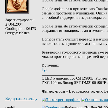
Google Translate автоматически опреде
Google добавила к приложению Transla
самыми простыми наушниками. Опция ра
способной поддерживать разговоры ест
Зарегистрирован:
27.04.2004
Google Translate автоматически опреде
Сообщения: 96473
сохраняет интонацию, темп и эмоциона
Откуда: г.Киев
Пользователь слышит перевод в наушник
использовать наушники с активным шу
Бета-версия голосового перевода уже 
можно протестировать и через веб-верси
Источник:
liga
_________________
OLED Panasonic TX-65HZ980E; Pioneer
ZXC 120cm, Strong SRT-DM2100 (90*E-30
Желаю, чтобы у Вас сбылось то, чего В
Вернуться к началу
yorick
Добавлено
: Пн Янв 26, 20