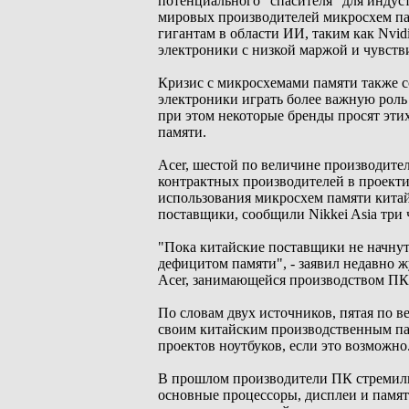
потенциального "спасителя" для индус
мировых производителей микросхем пам
гигантам в области ИИ, таким как Nvid
электроники с низкой маржой и чувств
Кризис с микросхемами памяти также с
электроники играть более важную роль 
при этом некоторые бренды просят эт
памяти.
Acer, шестой по величине производител
контрактных производителей в проекти
использования микросхем памяти китай
поставщики, сообщили Nikkei Asia три 
"Пока китайские поставщики не начнут
дефицитом памяти", - заявил недавно 
Acer, занимающейся производством ПК
По словам двух источников, пятая по в
своим китайским производственным пар
проектов ноутбуков, если это возможно
В прошлом производители ПК стремили
основные процессоры, дисплеи и памят