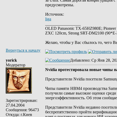
за Ultra. Самая дорогая конфигурация с
предусмотрены.
Источник:
liga
_________________
OLED Panasonic TX-65HZ980E; Pioneer
ZXC 120cm, Strong SRT-DM2100 (90*E-30
Желаю, чтобы у Вас сбылось то, чего В
Вернуться к началу
yorick
Добавлено
: Ср Янв 28, 20
Модератор
Nvidia протестировала новые чипы па
Представители Nvidia посетили Samsung
Чипы памяти HBM4 производства Sams
получили самые высокие оценки среди 
энергоэффективность. Об этом сообщает
Зарегистрирован:
27.04.2004
Представители Nvidia недавно посетил
Сообщения: 96473
беспрепятственно пройти верификацию 
Откуда: г.Киев
идет о поставках для нового ИИ-ускори