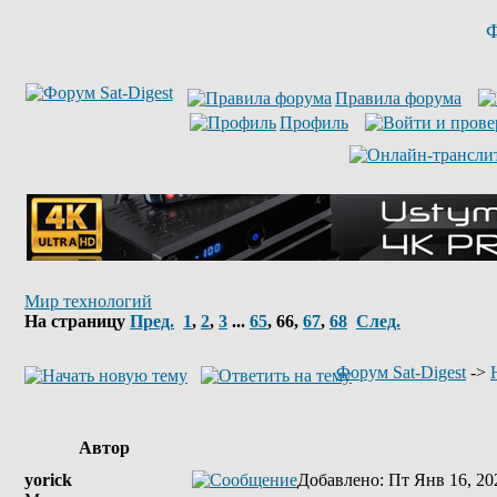
Ф
Правила форума
Профиль
Мир технологий
На страницу
Пред.
1
,
2
,
3
...
65
,
66
,
67
,
68
След.
Форум Sat-Digest
->
Автор
yorick
Добавлено
: Пт Янв 16, 20