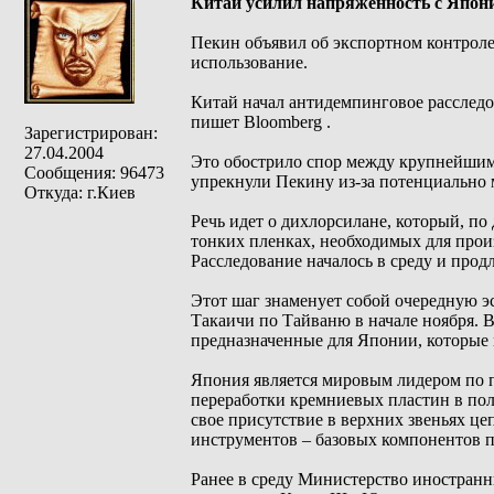
Китай усилил напряженность с Япони
Пекин объявил об экспортном контроле
использование.
Китай начал антидемпинговое расследо
пишет Bloomberg .
Зарегистрирован:
27.04.2004
Это обострило спор между крупнейшим
Сообщения: 96473
упрекнули Пекину из-за потенциально
Откуда: г.Киев
Речь идет о дихлорсилане, который, п
тонких пленках, необходимых для прои
Расследование началось в среду и продл
Этот шаг знаменует собой очередную 
Такаичи по Тайваню в начале ноября. 
предназначенные для Японии, которые 
Япония является мировым лидером по п
переработки кремниевых пластин в пол
свое присутствие в верхних звеньях це
инструментов – базовых компонентов 
Ранее в среду Министерство иностран