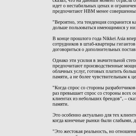
сказал, что на данный момент отрасль 
идет о нестабильных ценах и ограниче
предпочитают HBM менее совершенным
"Вероятно, эта тенденция сохранится к
дольше пользоваться имеющимися у них 
В конце прошлого года Nikkei Asia вп
сотрудников в штаб-квартиры гигантов 
договориться о дополнительных постав
Однако эти усилия в значительной сте
предпочитают производственные мощно
облачных услуг, готовых платить боль
памяти, а не более чувствительным к ц
"Когда спрос со стороны разработчиков
раз превышает спрос со стороны всех о
клиентах из небольших брендов", – ск
памяти.
Это особенно актуально для тех клиент
когда конечные рынки были слабыми, д
"Это жестокая реальность, но отношен