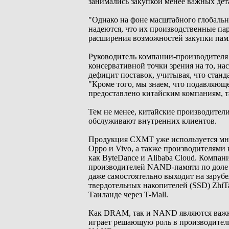
занимались закупкой менее важных дет
"Однако на фоне масштабного глобальн
надеются, что их производственные пар
расширения возможностей закупки памят
Руководитель компании-производителя 
консервативной точки зрения на то, н
дефицит поставок, учитывая, что станд
"Кроме того, мы знаем, что подавляющ
предоставлено китайским компаниям, так
Тем не менее, китайские производител
обслуживают внутренних клиентов.
Продукция CXMT уже используется мно
Oppo и Vivo, а также производителями
как ByteDance и Alibaba Cloud. Компан
производителей NAND-памяти по доле р
даже самостоятельно выходит на заруб
твердотельных накопителей (SSD) ZhiT
Таиланде через T-Mall.
Как DRAM, так и NAND являются важн
играет решающую роль в производитель