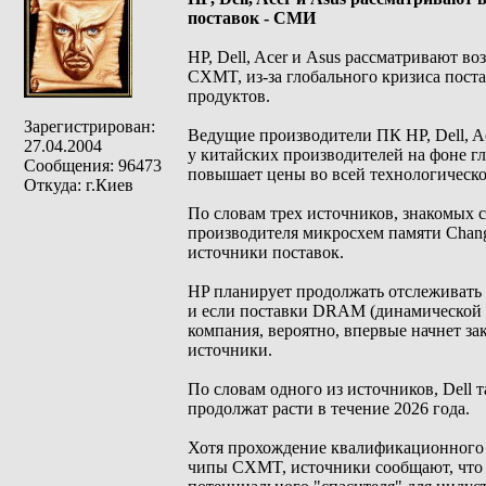
поставок - СМИ
HP, Dell, Acer и Asus рассматривают в
CXMT, из-за глобального кризиса пост
продуктов.
Зарегистрирован:
Ведущие производители ПК HP, Dell, A
27.04.2004
у китайских производителей на фоне г
Сообщения: 96473
повышает цены во всей технологической
Откуда: г.Киев
По словам трех источников, знакомых 
производителя микросхем памяти Chan
источники поставок.
HP планирует продолжать отслеживать 
и если поставки DRAM (динамической 
компания, вероятно, впервые начнет 
источники.
По словам одного из источников, Dell
продолжат расти в течение 2026 года.
Хотя прохождение квалификационного пр
чипы CXMT, источники сообщают, что 