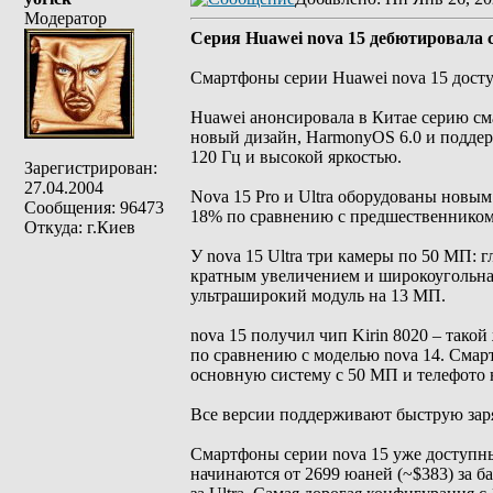
Модератор
Серия Huawei nova 15 дебютировала 
Смартфоны серии Huawei nova 15 досту
Huawei анонсировала в Китае серию сма
новый дизайн, HarmonyOS 6.0 и подде
120 Гц и высокой яркостью.
Зарегистрирован:
27.04.2004
Nova 15 Pro и Ultra оборудованы новым
Сообщения: 96473
18% по сравнению с предшественником.
Откуда: г.Киев
У nova 15 Ultra три камеры по 50 МП: 
кратным увеличением и широкоугольная
ультраширокий модуль на 13 МП.
nova 15 получил чип Kirin 8020 – тако
по сравнению с моделью nova 14. Сма
основную систему с 50 МП и телефото 
Все версии поддерживают быструю заряд
Смартфоны серии nova 15 уже доступны 
начинаются от 2699 юаней (~$383) за ба