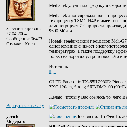
MediaTek улучшила графику и скорость
MediaTek анонсировала новый процессор
техпроцессу TSMC N4P и имеет все восе
демонстрирует 7% прироста производи
Зарегистрирован:
9600 Мбит/с.
27.04.2004
Сообщения: 96473
Новый графический процессор Mali-G7
Откуда: г.Киев
одновременно снижает энергопотреблен
температурах, а также поддержку эффе
только на дорогих устройствах. Это вп
Источник:
liga
_________________
OLED Panasonic TX-65HZ980E; Pioneer
ZXC 120cm, Strong SRT-DM2100 (90*E-30
Желаю, чтобы у Вас сбылось то, чего В
Вернуться к началу
yorick
Добавлено
: Пн Фев 16, 20
Модератор
HP, Dell, Acer и Asus рассматривают