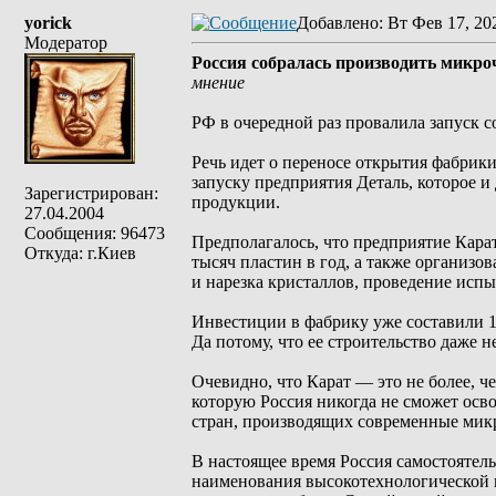
yorick
Добавлено
: Вт Фев 17, 20
Модератор
Россия собралась производить микро
мнение
РФ в очередной раз провалила запуск 
Речь идет о переносе открытия фабрики
запуску предприятия Деталь, которое 
Зарегистрирован:
продукции.
27.04.2004
Сообщения: 96473
Предполагалось, что предприятие Кара
Откуда: г.Киев
тысяч пластин в год, а также организ
и нарезка кристаллов, проведение исп
Инвестиции в фабрику уже составили 13 
Да потому, что ее строительство даже н
Очевидно, что Карат — это не более, ч
которую Россия никогда не сможет осво
стран, производящих современные мик
В настоящее время Россия самостоятел
наименования высокотехнологической п