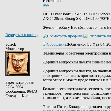
Источник:
unn
_________________
OLED Panasonic TX-65HZ980E; Pioneer
ZXC 120cm, Strong SRT-DM2100 (90*E-30
Желаю, чтобы у Вас сбылось то, чего В
Вернуться к началу
yorick
Добавлено
: Ср Фев 04, 20
Модератор
Телевизоры и бытовая электроника п
Дефицит микросхем памяти сильнее все
Дефицит микросхем памяти, вызванный 
электроники снижать прогнозы продаж.
всего этого и может продолжиться и в 2
Зарегистрирован:
27.04.2004
Больше всего пострадают сегменты пот
Сообщения: 96473
телевизоры, телеприставки, домашние
Откуда: г.Киев
компьютеры, а также автомобили, поск
Энтони Питер Бонадеро, президент круп