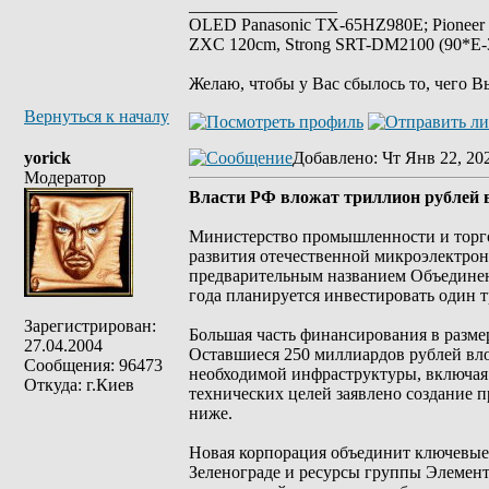
_________________
OLED Panasonic TX-65HZ980E; Pioneer
ZXC 120cm, Strong SRT-DM2100 (90*E-30
Желаю, чтобы у Вас сбылось то, чего В
Вернуться к началу
yorick
Добавлено
: Чт Янв 22, 20
Модератор
Власти РФ вложат триллион рублей в
Министерство промышленности и торго
развития отечественной микроэлектрон
предварительным названием Объединен
года планируется инвестировать один 
Зарегистрирован:
Большая часть финансирования в разме
27.04.2004
Оставшиеся 250 миллиардов рублей вло
Сообщения: 96473
необходимой инфраструктуры, включая
Откуда: г.Киев
технических целей заявлено создание 
ниже.
Новая корпорация объединит ключевые
Зеленограде и ресурсы группы Элемент