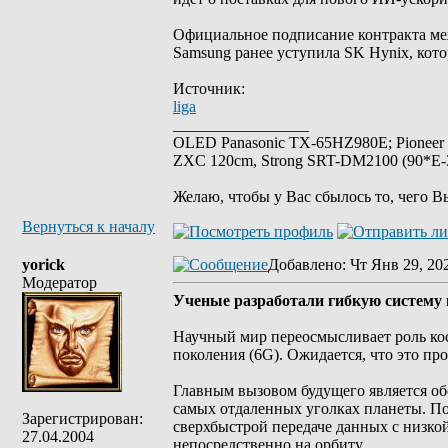
Официальное подписание контракта ме
Samsung ранее уступила SK Hynix, кото
Источник:
liga
_________________
OLED Panasonic TX-65HZ980E; Pioneer
ZXC 120cm, Strong SRT-DM2100 (90*E-30
Желаю, чтобы у Вас сбылось то, чего В
Вернуться к началу
yorick
Добавлено
: Чт Янв 29, 20
Модератор
Ученые разработали гибкую систему 
Научный мир переосмысливает роль кос
поколения (6G). Ожидается, что это про
Главным вызовом будущего является об
самых отдаленных уголках планеты. По
Зарегистрирован:
сверхбыстрой передаче данных с низко
27.04.2004
непосредственно на орбиту.