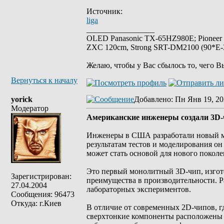
Источник:
liga
_________________
OLED Panasonic TX-65HZ980E; Pioneer
ZXC 120cm, Strong SRT-DM2100 (90*E-30
Желаю, чтобы у Вас сбылось то, чего В
Вернуться к началу
yorick
Добавлено
: Пн Янв 19, 20
Модератор
Американские инженеры создали 3D-
Инженеры в США разработали новый м
результатам тестов и моделирования он
может стать основой для нового поколе
Это первый монолитный 3D-чип, изгот
Зарегистрирован:
преимущества в производительности. 
27.04.2004
лабораторных экспериментов.
Сообщения: 96473
Откуда: г.Киев
В отличие от современных 2D-чипов, г
сверхтонкие компоненты расположены 