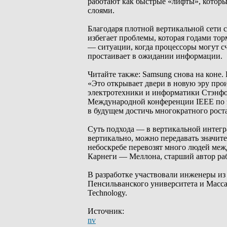
работают как быстрые «лифты», котор
слоями.
Благодаря плотной вертикальной сети 
избегает проблемы, которая годами тор
— ситуации, когда процессоры могут сч
простаивает в ожидании информации.
Читайте также: Samsung снова на коне. 
«Это открывает двери в новую эру про
электротехники и информатики Стэнфор
Международной конференции IEEE по э
в будущем достичь многократного рост
Суть подхода — в вертикальной интег
вертикально, можно передавать значит
небоскребе перевозят много людей ме
Карнеги — Меллона, старший автор ра
В разработке участвовали инженеры из
Пенсильванского университета и Масса
Technology.
Источник:
nv