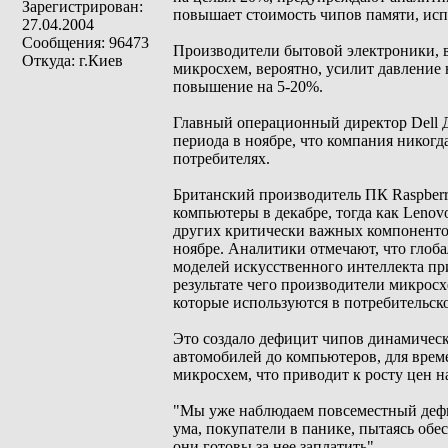
Зарегистрирован:
повышает стоимость чипов памяти, испо
27.04.2004
Сообщения: 96473
Производители бытовой электроники, вк
Откуда: г.Киев
микросхем, вероятно, усилит давление
повышение на 5-20%.
Главный операционный директор Dell 
периода в ноябре, что компания никогда
потребителях.
Британский производитель ПК Raspberr
компьютеры в декабре, тогда как Leno
других критически важных компоненто
ноябре. Аналитики отмечают, что глоб
моделей искусственного интеллекта пр
результате чего производители микрос
которые используются в потребительск
Это создало дефицит чипов динамическ
автомобилей до компьютеров, для врем
микросхем, что приводит к росту цен 
"Мы уже наблюдаем повсеместный дефиц
ума, покупатели в панике, пытаясь обе
они готовы за нее заплатить".