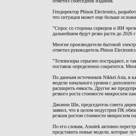
отметил собеседник издания.
Гендиректор Phison Electronics, разр
что ситуация может еще больше осложн
"Спрос со стороны серверов и ИИ чре
дальнейшем будут резко расти до 2026 г
Многие производители бытовой электро
отметил руководитель Phison Electronics
"Телевизоры серьезно пострадают, и та
поставок определенно сократится. Мног
По данным источников Nikkei Asia, в 
модели начального уровня с дополните
расширить емкость. Другие же предупре
резкого роста стоимости микросхем пам
Джонни Ши, председатель совета дирек
заявил, что в целом индустрия ПК обяз
резким ростом стоимости микросхем па
По его словам, Asustek активно перест
представить новые модели, которые лу