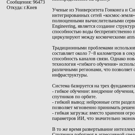
Сообщения: 96473
Откуда: г.Киев
Ученые из Университета Гонконга и С
интегрированных сетей «космос-земля» 
полноценными вычислительными сервер
Engineering, является создание структу
способностью воды беспрепятственно п
циркулируют между космическими аппа
Традиционными проблемами использова
составляет около 7−8 километров в се
способность каналов связи. Однако нов
технология «гибкого обучения» исполь
различными регионами, что позволяет 
инфраструктуры.
Система базируется на трех фундамент
- гибкое обучение: внедрение обучени
спутников по орбите.
- гибкий вывод: нейронные сети разде
позволяет мгновенно принимать решени
- гибкая загрузка: вместо хранения о
параметров ИИ, что значительно эконо
В то же время развертывание интеллект
Спутники работают в агрессивной сре