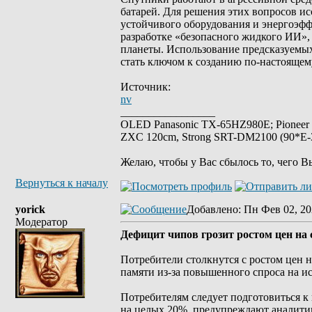
батарей. Для решения этих вопросов и
устойчивого оборудования и энергоэфф
разработке «безопасного жидкого ИИ»,
планеты. Использование предсказуемых
стать ключом к созданию по-настоящем
Источник:
nv
_________________
OLED Panasonic TX-65HZ980E; Pioneer
ZXC 120cm, Strong SRT-DM2100 (90*E-30
Желаю, чтобы у Вас сбылось то, чего В
Вернуться к началу
yorick
Добавлено
: Пн Фев 02, 20
Модератор
Дефицит чипов грозит ростом цен на
Потребители столкнутся с ростом цен н
памяти из-за повышенного спроса на и
Потребителям следует подготовиться 
на целых 20%, предупреждают аналитик