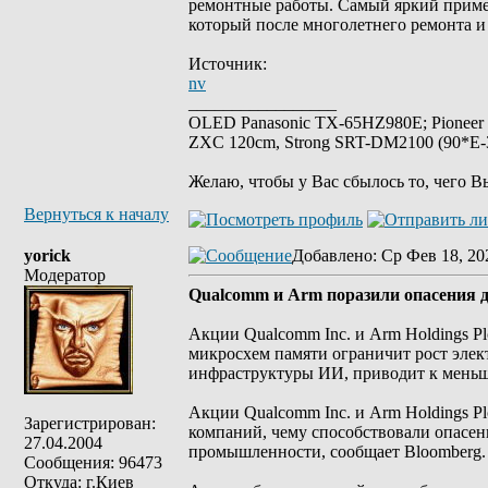
ремонтные работы. Самый яркий приме
который после многолетнего ремонта и
Источник:
nv
_________________
OLED Panasonic TX-65HZ980E; Pioneer
ZXC 120cm, Strong SRT-DM2100 (90*E-30
Желаю, чтобы у Вас сбылось то, чего В
Вернуться к началу
yorick
Добавлено
: Ср Фев 18, 20
Модератор
Qualcomm и Arm поразили опасения 
Акции Qualcomm Inc. и Arm Holdings Pl
микросхем памяти ограничит рост эле
инфраструктуры ИИ, приводит к меньше
Акции Qualcomm Inc. и Arm Holdings P
Зарегистрирован:
компаний, чему способствовали опасен
27.04.2004
промышленности, сообщает Bloomberg.
Сообщения: 96473
Откуда: г.Киев