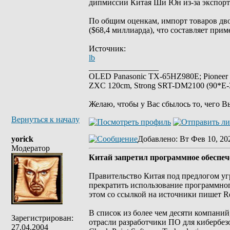
дипмиссии Китая Ши Юн из-за экспор
По общим оценкам, импорт товаров дво
($68,4 миллиарда), что составляет при
Источник:
lb
_________________
OLED Panasonic TX-65HZ980E; Pioneer
ZXC 120cm, Strong SRT-DM2100 (90*E-30
Желаю, чтобы у Вас сбылось то, чего В
Вернуться к началу
yorick
Добавлено
: Вт Фев 10, 20
Модератор
Китай запретил программное обеспеч
Правительство Китая под предлогом у
прекратить использование программног
этом со ссылкой на источники пишет Re
В список из более чем десяти компаний
Зарегистрирован:
отрасли разработчики ПО для кибербезо
27.04.2004