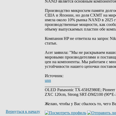
NAND является основным компонентом 
Производство микросхем памяти долго
США и Японии, но доля CXMT на миро
имела около 10% рынка NAND в 2025 го
производственные мощности, как сообщ
объему выпускаемых пластин обе ком
Компания HP не ответила на запрос Nikk
статьи.
Acer заявила: "Мы не раскрываем наш
мировыми производителями и поставщи
цен на компоненты. Мы работаем с м
устойчивости нашего цепочки поставок
Источник:
unn
_________________
OLED Panasonic TX-65HZ980E; Pioneer
ZXC 120cm, Strong SRT-DM2100 (90*E-30
Желаю, чтобы у Вас сбылось то, чего В
Вернуться к началу