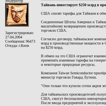
Модератор
Тайвань инвестирует $250 млрд в пр
США снизят тарифы для Тайваня в обм
Соединенные Штаты Америки и Тайвань
масштабному возвращению производств
торговли США.
Зарегистрирован:
27.04.2004
Согласно договору, тайваньские компа
Сообщения: 96473
млрд в производственные мощности в С
Откуда: г.Киев
на $250 млрд.
В обмен на это США ограничат взаимны
применять взаимные тарифы на генери
и некоторые природные ресурсы.
Компания Taiwan Semiconductor приобр
министр торговли Говард Лутник.
"Они только что купили сотни акров зе
Для тайваньских производителей полуп
США, смогут беспошлинно импортироват
После ввода предприятий в эксплуатаци