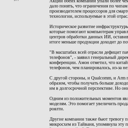
Акции обеих компаний упали более чем 
дало понять, что ограничения по чипа
производителем процессоров для смарт
технологии, используемые в этой отрас
Историческое развитие инфраструктуры
которые помогают компьютерам управл
центров обработки данных ИИ, оставив
итоге меньше продукции доходит до по
"В масштабах всей отрасли дефицит па
телефонов", - заявил генеральный ди
конференции. Амон отметил, что китайс
телефонов, чем планировалось, из-за н
С другой стороны, и Qualcomm, и Arm
образом, чтобы получать больше доходо
им в долгосрочной перспективе. Но они
Одним из положительных моментов явл
моделям. Это помогает увеличить прод
роялти.
Другие компании также бьют тревогу п
микросхем из Тайваня, упомянула эту 