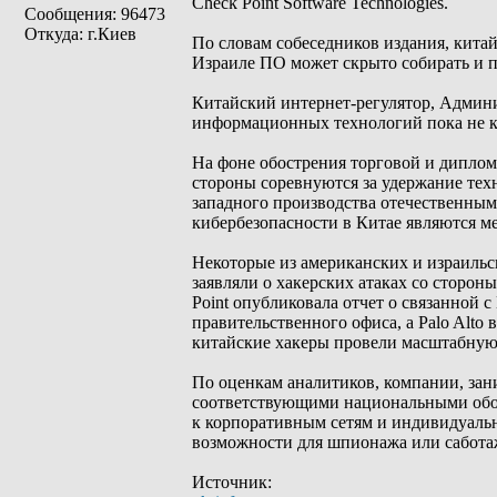
Check Point Software Technologies.
Сообщения: 96473
Откуда: г.Киев
По словам собеседников издания, китай
Израиле ПО может скрыто собирать и 
Китайский интернет-регулятор, Админ
информационных технологий пока не к
На фоне обострения торговой и дипло
стороны соревнуются за удержание тех
западного производства отечественны
кибербезопасности в Китае являются мес
Некоторые из американских и израильс
заявляли о хакерских атаках со сторон
Point опубликовала отчет о связанной 
правительственного офиса, а Palo Alto 
китайские хакеры провели масштабную
По оценкам аналитиков, компании, за
соответствующими национальными обо
к корпоративным сетям и индивидуальн
возможности для шпионажа или сабота
Источник: