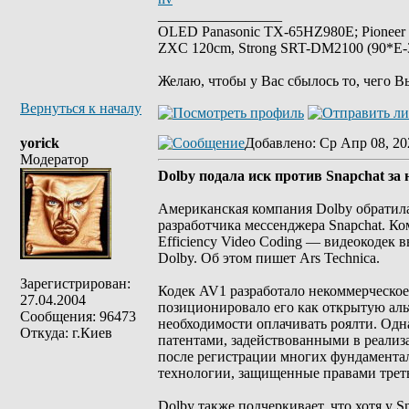
_________________
OLED Panasonic TX-65HZ980E; Pioneer
ZXC 120cm, Strong SRT-DM2100 (90*E-30
Желаю, чтобы у Вас сбылось то, чего В
Вернуться к началу
yorick
Добавлено
: Ср Апр 08, 20
Модератор
Dolby подала иск против Snapchat з
Американская компания Dolby обратила
разработчика мессенджера Snapchat. Ко
Efficiency Video Coding — видеокодек
Dolby. Об этом пишет Ars Technica.
Зарегистрирован:
Кодек AV1 разработало некоммерческое 
27.04.2004
позиционировало его как открытую аль
Сообщения: 96473
необходимости оплачивать роялти. Одна
Откуда: г.Киев
патентами, задействованными в реали
после регистрации многих фундаментал
технологии, защищенные правами треть
Dolby также подчеркивает, что хотя у 