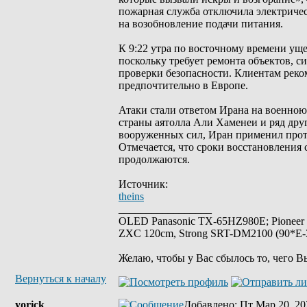
пожарная служба отключила электричес
на возобновление подачи питания.
К 9:22 утра по восточному времени ущ
поскольку требует ремонта объектов, 
проверки безопасности. Клиентам реко
предпочтительно в Европе.
Атаки стали ответом Ирана на военно
страны аятолла Али Хаменеи и ряд др
вооруженных сил, Иран применил проти
Отмечается, что сроки восстановления
продолжаются.
Источник:
theins
_________________
OLED Panasonic TX-65HZ980E; Pioneer
ZXC 120cm, Strong SRT-DM2100 (90*E-30
Желаю, чтобы у Вас сбылось то, чего В
Вернуться к началу
yorick
Добавлено
: Пт Мар 20, 20