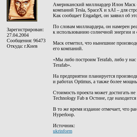
Американский миллиардер Илон Маск об
компаний Tesla, SpaceX и xAI – для ст
Как сообщает Engadget, он заявил об э
По словам миллиардера, он намерен реа
Зарегистрирован:
к использованию солнечной энергии и
27.04.2004
Сообщения: 96473
Маск отметил, что нынешние производ
Откуда: г.Киев
его компаний.
«Мы либо построим Terafab, либо у нас
Terafab».
На предприятии планируется производить
и работах Optimus, а также более мощн
Стоимость проекта может достигать не 
Technology Fab в Остине, где находится
В то же время издание отмечает, что р
Hyperloop.
Источник:
ukrinform
_________________