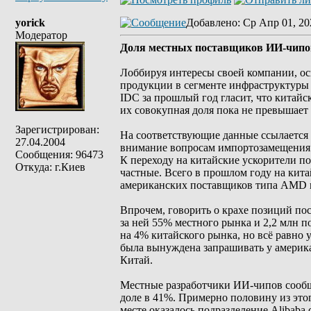
yorick
Добавлено
: Ср Апр 01, 20
Модератор
Доля местных поставщиков ИИ-чипов
Лоббируя интересы своей компании, осно
продукции в сегменте инфраструктуры 
IDC за прошлый год гласит, что китай
их совокупная доля пока не превышает
Зарегистрирован:
На соответствующие данные ссылается R
27.04.2004
внимание вопросам импортозамещения 
Сообщения: 96473
К переходу на китайские ускорители по
Откуда: г.Киев
частные. Всего в прошлом году на кит
американских поставщиков типа AMD и
Впрочем, говорить о крахе позиций по
за ней 55% местного рынка и 2,2 млн 
на 4% китайского рынка, но всё равно у
была вынуждена запрашивать у америка
Китай.
Местные разработчики ИИ-чипов сообща
доле в 41%. Примерно половину из этог
месте оказалось подразделение Alibaba 