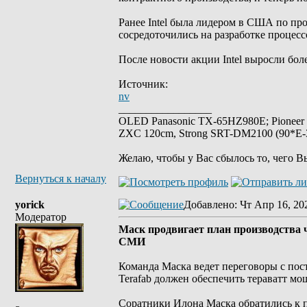
Ранее Intel была лидером в США по пр
сосредоточились на разработке процес
После новости акции Intel выросли боле
Источник:
nv
_________________
OLED Panasonic TX-65HZ980E; Pioneer
ZXC 120cm, Strong SRT-DM2100 (90*E-30
Желаю, чтобы у Вас сбылось то, чего В
Вернуться к началу
yorick
Добавлено
: Чт Апр 16, 20
Модератор
Маск продвигает план производства ч
СМИ
Команда Маска ведет переговоры с пос
Terafab должен обеспечить тераватт мо
Соратники Илона Маска обратились к п