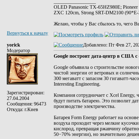
_________________
OLED Panasonic TX-65HZ980E; Pioneer
ZXC 120cm, Strong SRT-DM2100 (90*E-30
Желаю, чтобы у Вас сбылось то, чего В
Вернуться к началу
yorick
Добавлено
: Пт Фев 27, 20
Модератор
Google построит дата-центр в США с
Google объявила о строительстве новог
чистой энергии от ветровых и солнечны
300 мегаватт с запасом 30 гигаватт-час
Interesting Engineering.
Зарегистрирован:
Компания сотрудничает с Xcel Energy,
27.04.2004
будут питать батарею. Это позволит да
Сообщения: 96473
производстве электричества.
Откуда: г.Киев
Батарея Form Energy работает на основ
воздуха проходит через мелкие кусочки
кислород, превращая ржавчину обратно
50−70% энергии), но значительно дешев