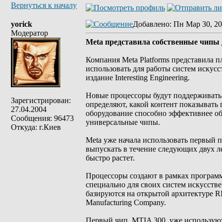
Вернуться к началу
yorick
Добавлено
: Пн Мар 30, 20
Модератор
Meta представила собственные чипы 
Компания Meta Platforms представила 
использовать для работы систем искусс
издание Interesting Engineering.
Новые процессоры будут поддерживать
Зарегистрирован:
определяют, какой контент показывать 
27.04.2004
оборудование способно эффективнее о
Сообщения: 96473
универсальные чипы.
Откуда: г.Киев
Meta уже начала использовать первый 
выпускать в течение следующих двух ле
быстро растет.
Процессоры создают в рамках программы 
специально для своих систем искусств
базируются на открытой архитектуре RI
Manufacturing Company.
Первый чип, MTIA 300, уже использую