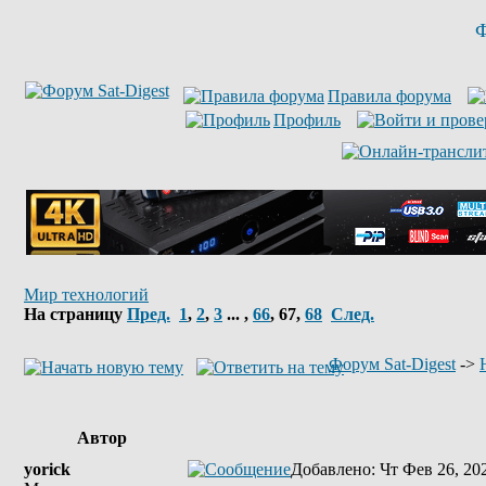
Ф
Правила форума
Профиль
Мир технологий
На страницу
Пред.
1
,
2
,
3
... ,
66
,
67
,
68
След.
Форум Sat-Digest
->
Автор
yorick
Добавлено
: Чт Фев 26, 20