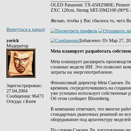
OLED Panasonic TX-65HZ980E; Pioneer
ZXC 120cm, Strong SRT-DM2100 (90*E-30
Желаю, чтобы у Вас сбылось то, чего В
Вернуться к началу
yorick
Добавлено
: Пт Мар 27, 20
Модератор
Meta планирует разработать собстве
Meta планирует расширить производство
сложные модели ИИ. Это позволит комп
затраты на энергопотребление.
Финансовый директор Meta Сьюзен Ли 
Зарегистрирован:
кремния, сосредоточившись на создани
27.04.2004
уже успешно использует собственные р
Сообщения: 96473
Об этом сообщает Bloomberg.
Откуда: г.Киев
В компании отмечают, что многие рабо
стандартных рыночных решений не все
оборудование под архитектуру моделей
По словам Сьюзен Ли, изготовление чип