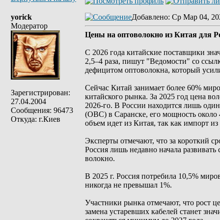
yorick
Добавлено
: Ср Мар 04, 20
Модератор
Цены на оптоволокно из Китая для Ро
С 2026 года китайские поставщики зн
2,5–4 раза, пишут "Ведомости" со ссыл
дефицитом оптоволокна, который усили
Сейчас Китай занимает более 60% миро
Зарегистрирован:
китайского рынка. За 2025 год цена вол
27.04.2004
2026-го. В России находится лишь од
Сообщения: 96473
(ОВС) в Саранске, его мощность около 
Откуда: г.Киев
объем идет из Китая, так как импорт 
Эксперты отмечают, что за короткий ср
Россия лишь недавно начала развивать
волокно.
В 2025 г. Россия потребила 10,5% миро
никогда не превышал 1%.
Участники рынка отмечают, что рост це
замена устаревших кабелей станет зна