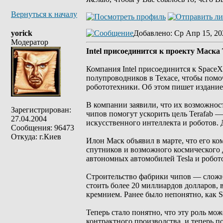
Вернуться к началу
yorick
Добавлено
: Ср Апр 15, 20
Модератор
Intel присоединится к проекту Маск
Компания Intel присоединится к SpaceX 
полупроводников в Техасе, чтобы помо
робототехники. Об этом пишет издание
В компании заявили, что их возможнос
Зарегистрирован:
чипов помогут ускорить цель Terafab 
27.04.2004
искусственного интеллекта и роботов. Д
Сообщения: 96473
Откуда: г.Киев
Илон Маск объявил в марте, что его к
спутников и возможного космического 
автономных автомобилей Tesla и робот
Строительство фабрики чипов — сложн
стоить более 20 миллиардов долларов,
кремнием. Ранее было непонятно, как S
Теперь стало понятно, что эту роль мож
контрактного производства, и теперь по