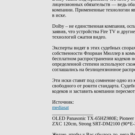
лицензионных обязательств — ведь оба
компании. Примененные технологии яв
в иске.
Dolby – не единственная компания, осп
заявив, что устройства Fire TV и дру
технологий сжатия видео.
Эксперты видят в этих судебных спора
собственности Флориан Мюллер в комме
бесплатном распространении кодеков н
определенной степени используют схож
соглашались на безлицензионное распр
Эти иски ставят под сомнение одно из
свободного от роялти стандарта. Суде
кодеков и заставить компании пересмот
Источник:
mediasat
_________________
OLED Panasonic TX-65HZ980E; Pioneer
ZXC 120cm, Strong SRT-DM2100 (90*E-30
Желаю, чтобы у Вас сбылось то, чего В