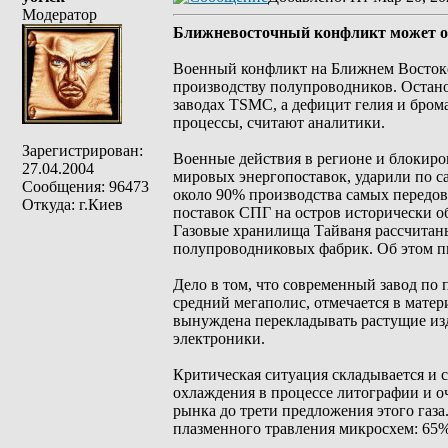
Модератор
Ближневосточный конфликт может о
Военный конфликт на Ближнем Востоке м
производству полупроводников. Остано
заводах TSMC, а дефицит гелия и бром
процессы, считают аналитики.
Зарегистрирован:
Военные действия в регионе и блокиров
27.04.2004
мировых энергопоставок, ударили по с
Сообщения: 96473
около 90% производства самых передо
Откуда: г.Киев
поставок СПГ на остров исторически о
Газовые хранилища Тайваня рассчитаны 
полупроводниковых фабрик. Об этом п
Дело в том, что современный завод по 
средний мегаполис, отмечается в матер
вынуждена перекладывать растущие изд
электроники.
Критическая ситуация складывается и 
охлаждения в процессе литографии и о
рынка до трети предложения этого газа
плазменного травления микросхем: 65