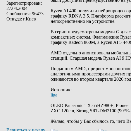
были доступны преимущественно на уст
Зарегистрирован:
27.04.2004
Ryzen AI 400 получили нейропроцессо
Сообщения: 96473
графику RDNA 3.5. Платформа рассчит
Откуда: г.Киев
непосредственно на устройстве.
В серии предусмотрены модели G для 
компактных систем. Флагманские Ryzen 
графику Radeon 860M, а Ryzen AI 5 440
AMD отдельно анонсировала мобильные
станций. Старшая модель Ryzen AI 9 
По данным AMD, прирост многопотоков
аналогичными процессорами других про
ожидаются во втором квартале 2026 год
Источник:
liga
_________________
OLED Panasonic TX-65HZ980E; Pioneer
ZXC 120cm, Strong SRT-DM2100 (90*E-30
Желаю, чтобы у Вас сбылось то, чего В
Вернуться к началу