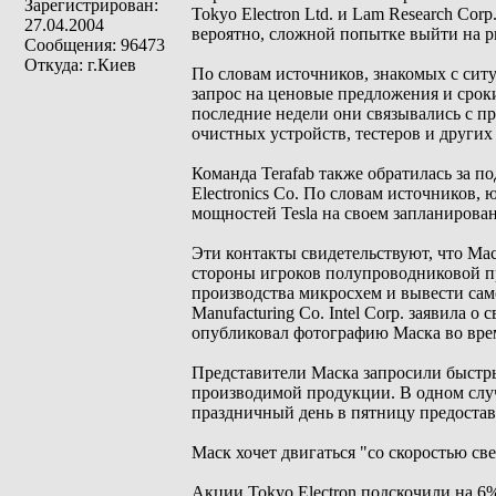
Зарегистрирован:
Tokyo Electron Ltd. и Lam Research Corp
27.04.2004
вероятно, сложной попытке выйти на р
Сообщения: 96473
Откуда: г.Киев
По словам источников, знакомых с ситу
запрос на ценовые предложения и сроки
последние недели они связывались с п
очистных устройств, тестеров и други
Команда Terafab также обратилась за 
Electronics Co. По словам источников
мощностей Tesla на своем запланирован
Эти контакты свидетельствуют, что Мас
стороны игроков полупроводниковой п
производства микросхем и вывести само
Manufacturing Co. Intel Corp. заявила 
опубликовал фотографию Маска во врем
Представители Маска запросили быстр
производимой продукции. В одном случ
праздничный день в пятницу предоста
Маск хочет двигаться "со скоростью све
Акции Tokyo Electron подскочили на 6%