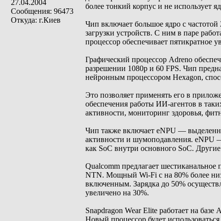
27.04.2004
более тонкий корпус и не использует я
Сообщения: 96473
Откуда: г.Киев
Чип включает большое ядро с частотой 
загрузки устройств. С ним в паре рабо
процессор обеспечивает пятикратное у
Графический процессор Adreno обеспе
разрешении 1080p и 60 FPS. Чип предн
нейронным процессором Hexagon, спосо
Это позволяет применять его в прилож
обеспечения работы ИИ-агентов в так
активности, мониторинг здоровья, фитн
Чип также включает eNPU — выделенны
активности и шумоподавления. eNPU —
как SoC внутри основного SoC. Другие
Qualcomm предлагает шестиканальное п
NTN. Мощный Wi-Fi с на 80% более ни
включенным. Зарядка до 50% осуществл
увеличено на 30%.
Snapdragon Wear Elite работает на базе
Новый процессор будет использоваться 