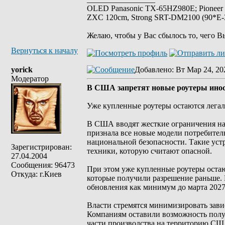
OLED Panasonic TX-65HZ980E; Pioneer
ZXC 120cm, Strong SRT-DM2100 (90*E-30
Желаю, чтобы у Вас сбылось то, чего В
Вернуться к началу
yorick
Добавлено
: Вт Мар 24, 20
Модератор
В США запретят новые роутеры инос
Уже купленные роутеры остаются легал
В США вводят жесткие ограничения на 
признала все новые модели потребител
национальной безопасности. Такие устр
Зарегистрирован:
техники, которую считают опасной.
27.04.2004
Сообщения: 96473
При этом уже купленные роутеры остаю
Откуда: г.Киев
которые получили разрешение раньше. 
обновления как минимум до марта 2027
Власти стремятся минимизировать зави
Компаниям оставили возможность получ
части производства на территорию СШ