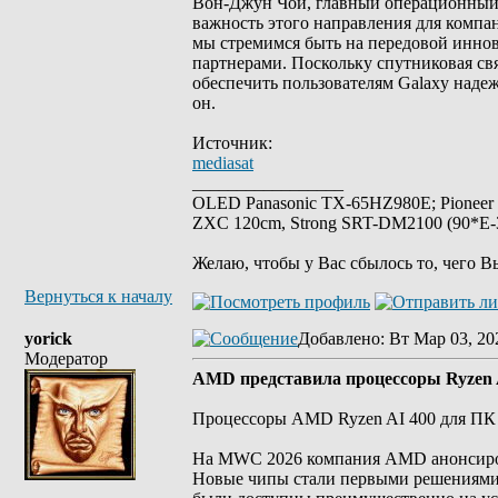
Вон-Джун Чой, главный операционный 
важность этого направления для компан
мы стремимся быть на передовой иннов
партнерами. Поскольку спутниковая св
обеспечить пользователям Galaxy надеж
он.
Источник:
mediasat
_________________
OLED Panasonic TX-65HZ980E; Pioneer
ZXC 120cm, Strong SRT-DM2100 (90*E-30
Желаю, чтобы у Вас сбылось то, чего В
Вернуться к началу
yorick
Добавлено
: Вт Мар 03, 20
Модератор
AMD представила процессоры Ryzen A
Процессоры AMD Ryzen AI 400 для ПК в
На MWC 2026 компания AMD анонсирова
Новые чипы стали первыми решениями д