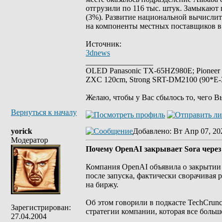
отгрузили по 116 тыс. штук. Замыкают 
(3%). Развитие национальной вычислит
на компоненты местных поставщиков в 
Источник:
3dnews
_________________
OLED Panasonic TX-65HZ980E; Pioneer
ZXC 120cm, Strong SRT-DM2100 (90*E-30
Желаю, чтобы у Вас сбылось то, чего В
Вернуться к началу
yorick
Добавлено
: Вт Апр 07, 20
Модератор
Почему OpenAI закрывает Sora через 
Компания OpenAI объявила о закрытии 
после запуска, фактически сворачивая
на биржу.
Об этом говорили в подкасте TechCrunc
Зарегистрирован:
стратегии компании, которая все боль
27.04.2004