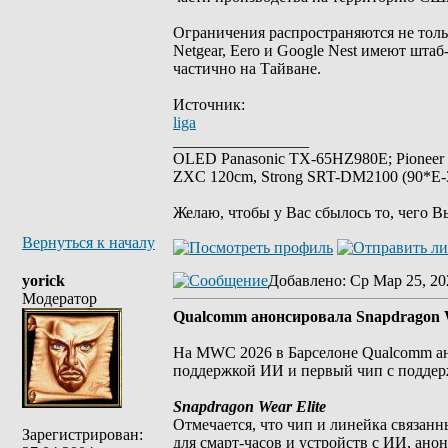
Ограничения распространяются не тольк
Netgear, Eero и Google Nest имеют шта
частично на Тайване.
Источник:
liga
_________________
OLED Panasonic TX-65HZ980E; Pioneer
ZXC 120cm, Strong SRT-DM2100 (90*E-30
Желаю, чтобы у Вас сбылось то, чего В
Вернуться к началу
yorick
Добавлено
: Ср Мар 25, 20
Модератор
Qualcomm анонсировала Snapdragon We
На MWC 2026 в Барселоне Qualcomm ано
поддержкой ИИ и первый чип с поддержк
Snapdragon Wear Elite
Отмечается, что чип и линейка связан
Зарегистрирован:
для смарт-часов и устройств с ИИ, ано