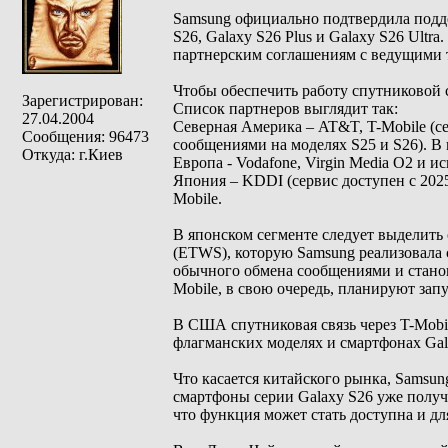
Samsung официально подтвердила подде
S26, Galaxy S26 Plus и Galaxy S26 Ult
партнерским соглашениям с ведущими 
Чтобы обеспечить работу спутниковой с
Зарегистрирован:
Список партнеров выглядит так:
27.04.2004
Северная Америка – AT&T, T-Mobile (серв
Сообщения: 96473
сообщениями на моделях S25 и S26). В
Откуда: г.Киев
Европа - Vodafone, Virgin Media O2 и и
Япония – KDDI (сервис доступен с 2025
Mobile.
В японском сегменте следует выделить
(ETWS), которую Samsung реализовала 
обычного обмена сообщениями и станов
Mobile, в свою очередь, планируют зап
В США спутниковая связь через T-Mobile
флагманских моделях и смартфонах Gal
Что касается китайского рынка, Samsu
смартфоны серии Galaxy S26 уже получ
что функция может стать доступна и дл