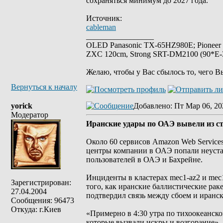
сохраняться минимум до 2027 года.
Источник:
cableman
_________________
OLED Panasonic TX-65HZ980E; Pioneer
ZXC 120cm, Strong SRT-DM2100 (90*E-30
Желаю, чтобы у Вас сбылось то, чего В
Вернуться к началу
yorick
Добавлено
: Пт Мар 06, 20
Модератор
Иранские удары по ОАЭ вывели из с
Около 60 сервисов Amazon Web Services
центры компании в ОАЭ попали неустан
пользователей в ОАЭ и Бахрейне.
Инциденты в кластерах mec1-az2 и me
Зарегистрирован:
того, как иранские баллистические рак
27.04.2004
подтвердил связь между сбоем и иранс
Сообщения: 96473
Откуда: г.Киев
«Примерно в 4:30 утра по тихоокеанск
которые вызвали искры и возгорание»,