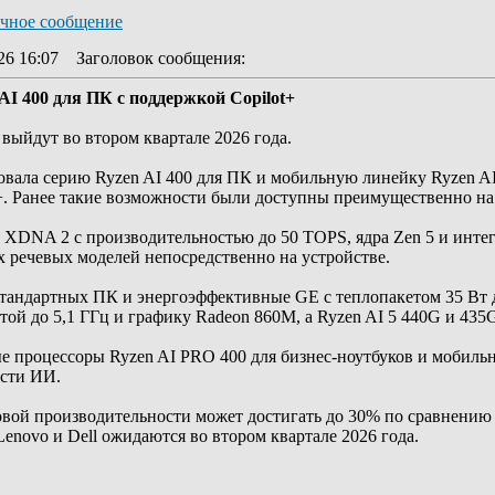
26 16:07
Заголовок сообщения
:
I 400 для ПК с поддержкой Copilot+
ыйдут во втором квартале 2026 года.
ла серию Ryzen AI 400 для ПК и мобильную линейку Ryzen AI
t+. Ранее такие возможности были доступны преимущественно на 
 XDNA 2 с производительностью до 50 TOPS, ядра Zen 5 и инт
 речевых моделей непосредственно на устройстве.
стандартных ПК и энергоэффективные GE с теплопакетом 35 Вт 
той до 5,1 ГГц и графику Radeon 860M, а Ryzen AI 5 440G и 435
 процессоры Ryzen AI PRO 400 для бизнес-ноутбуков и мобиль
ости ИИ.
ой производительности может достигать до 30% по сравнению 
Lenovo и Dell ожидаются во втором квартале 2026 года.