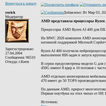
Вернуться к началу
yorick
Добавлено
: Вт Мар 03, 20
Модератор
AMD представила процессоры Ryzen A
Процессоры AMD Ryzen AI 400 для ПК в
На MWC 2026 компания AMD анонсирова
нативной поддержкой Microsoft Copilo
Зарегистрирован:
Ryzen AI 400 получили нейропроцессор
27.04.2004
выполнение ИИ-задач и запуск крупных
Сообщения: 96510
Откуда: г.Киев
В серии предусмотрены модели G для 
450G имеют 8 ядер и 16 потоков с часто
AMD отдельно анонсировала мобильные
470 имеет до 50 TOPS производительн
По данным AMD, прирост многопотоков
Первые ноутбуки на этих чипах от HP, 
Источник: