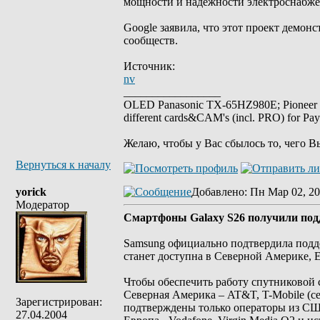
мощности и надежности электроснабже
Google заявила, что этот проект демон
сообществ.
Источник:
nv
_________________
OLED Panasonic TX-65HZ980E; Pioneer
different cards&CAM's (incl. PRO) for Pa
Желаю, чтобы у Вас сбылось то, чего В
Вернуться к началу
yorick
Добавлено
: Пн Мар 02, 20
Модератор
Смартфоны Galaxy S26 получили под
Samsung официально подтвердила поддер
станет доступна в Северной Америке,
Чтобы обеспечить работу спутниковой с
Северная Америка – AT&T, T-Mobile (сер
Зарегистрирован:
подтверждены только операторы из С
27.04.2004