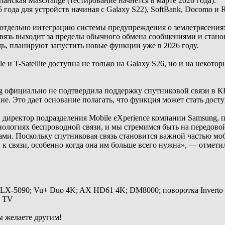
спанская MasOrange (тестирование начнется в марте 2026 года).
года для устройств начиная с Galaxy S22), SoftBank, Docomo и R
 отдельно интеграцию системы предупреждения о землетрясения
связь выходит за пределы обычного обмена сообщениями и стано
дь, планируют запустить новые функции уже в 2026 году.
 и T-Satellite доступна не только на Galaxy S26, но и на некот
ng официально не подтвердила поддержку спутниковой связи в К
. Это дает основание полагать, что функция может стать досту
иректор подразделения Mobile eXperience компании Samsung, п
хнологиях беспроводной связи, и мы стремимся быть на передово
ами. Поскольку спутниковая связь становится важной частью м
к связи, особенно когда она им больше всего нужна», — отметил
 LX-5090; Vu+ Duo 4K; AX HD61 4K; DM8000; поворотка Inverto
y TV
ы желаете другим!