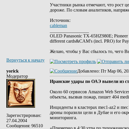
Участники рынка отмечают, что рост це
дороже. По словам аналитиков, напряж
Источник:
cableman
_________________
OLED Panasonic TX-65HZ980E; Pioneer
different cards&CAM's (incl. PRO) for Pa
Желаю, чтобы у Вас сбылось то, чего В
Вернуться к началу
yorick
Добавлено
: Пт Мар 06, 20
Модератор
Иранские удары по ОАЭ вывели из с
Около 60 сервисов Amazon Web Service
объекты, вызвав пожар, пишет 404 medi
Инциденты в кластерах mec1-az2 и mec
дроны поразили цели в Дубае и его окр
Зарегистрирован:
мониторинга.
27.04.2004
Сообщения: 96510
«Примерно в 4:30 утра по тихоокеанск