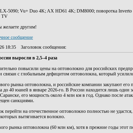
 LX-5090; Vu+ Duo 4K; AX HD61 4K; DM8000; поворотка Inverto
y TV
ы желаете другим!
26 18:35
Заголовок сообщения
:
ссии выросли в 2,5–4 раза
чительно повысили цены на оптоволокно для российских предпри
н связан с глобальным дефицитом оптоволокна, который усилилс
вого рынка оптоволокна, и российские компании закупают его п
ода до 40 юаней в январе 2026-го. В России находится лишь оди
ранске, его мощность около 4 млн км в год. Однако после атак 
ещен санкциями.
ок перейти на отечественное оптоволокно полностью не удастся,
 которых вытягивается волокно.
вого рынка оптоволокна (60 млн км), хотя в прежние годы этот 