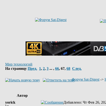
Мир технологий
На страницу
Пред.
1
,
2
,
3
... ,
66
,
67
,
68
След.
Форум Sat-Digest
->
Автор
yorick
Добавлено
: Чт Фев 26, 20