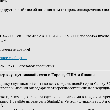
ния.
стрирует новый способ питания дата-центров, одновременно спо
 LX-5090; Vu+ Duo 4K; AX HD61 4K; DM8000; поворотка Inverto
y TV
ы желаете другим!
26 17:53
Заголовок сообщения
:
держку спутниковой связи в Европе, США и Японии
жку спутниковой связи во всех моделях новой серии Galaxy S26 
 Европе и Японии благодаря партнерским соглашениям с ведущ
вязи, Samsung заключила сделки с операторами в каждом из тре
вис T-Satellite на базе сети Starlink) и Verizon (функции eSOS 
ША.