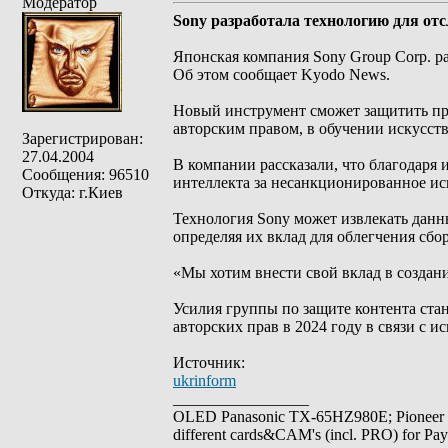
Модератор
Sony разработала технологию для о
Японская компания Sony Group Corp. 
Об этом сообщает Kyodo News.
Новый инструмент сможет защитить пр
авторским правом, в обучении искусст
Зарегистрирован:
27.04.2004
В компании рассказали, что благодаря 
Сообщения: 96510
интеллекта за несанкционированное ис
Откуда: г.Киев
Технология Sony может извлекать данн
определяя их вклад для облегчения сбор
«Мы хотим внести свой вклад в создани
Усилия группы по защите контента стан
авторских прав в 2024 году в связи с 
Источник:
ukrinform
_________________
OLED Panasonic TX-65HZ980E; Pioneer
different cards&CAM's (incl. PRO) for Pa