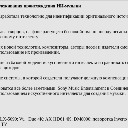
тслеживания происхождения ИИ-музыки
разработала технологию для идентификации оригинального исто
ава творцов, на фоне растущего беспокойства по поводу несан
венному интеллекту.
их новой технологии, композиторы, авторы песен и издатели см
пользование их произведений.
ые из базовой модели искусственного интеллекта и сравнивать
а доходов.
е системы, в которой создатели получают должную компенсацию»
овятся все более заметными. Sony Music Entertainment в Соеди
использованием искусственного интеллекта для создания музыки.
 LX-5090; Vu+ Duo 4K; AX HD61 4K; DM8000; поворотка Inverto
y TV