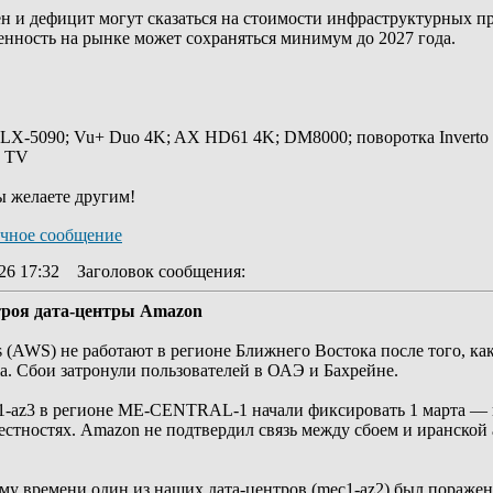
н и дефицит могут сказаться на стоимости инфраструктурных пр
енность на рынке может сохраняться минимум до 2027 года.
 LX-5090; Vu+ Duo 4K; AX HD61 4K; DM8000; поворотка Inverto
y TV
ы желаете другим!
26 17:32
Заголовок сообщения
:
троя дата-центры Amazon
s (AWS) не работают в регионе Ближнего Востока после того, к
a. Сбои затронули пользователей в ОАЭ и Бахрейне.
1-az3 в регионе ME-CENTRAL-1 начали фиксировать 1 марта — вс
естностях. Amazon не подтвердил связь между сбоем и иранской
ому времени один из наших дата-центров (mec1-az2) был пораже