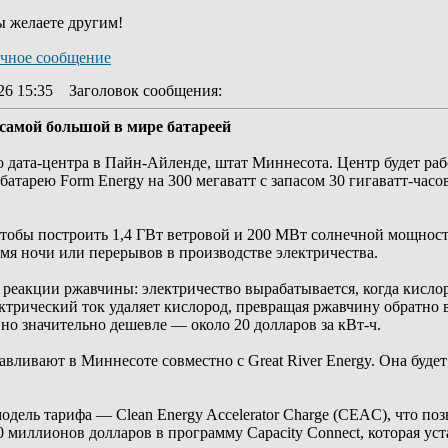
ы желаете другим!
26 15:35
Заголовок сообщения
:
 самой большой в мире батареей
о дата-центра в Пайн-Айленде, штат Миннесота. Центр будет ра
батарею Form Energy на 300 мегаватт с запасом 30 гигаватт-часо
чтобы построить 1,4 ГВт ветровой и 200 МВт солнечной мощности
емя ночи или перерывов в производстве электричества.
е реакции ржавчины: электричество вырабатывается, когда кислор
ектрический ток удаляет кислород, превращая ржавчину обратно 
но значительно дешевле — около 20 долларов за кВт-ч.
вливают в Миннесоте совместно с Great River Energy. Она будет
.
дель тарифа — Clean Energy Accelerator Charge (CEAC), что по
0 миллионов долларов в программу Capacity Connect, которая ус