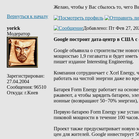
Желаю, чтобы у Вас сбылось то, чего В
Вернуться к началу
yorick
Добавлено
: Пт Фев 27, 20
Модератор
Google построит дата-центр в США с
Google объявила о строительстве новог
мощностью 1,9 гигаватта и будет иметь 
пишет издание Interesting Engineering.
Компания сотрудничает с Xcel Energy, 
Зарегистрирован:
работать на чистой энергии даже во вр
27.04.2004
Сообщения: 96510
Батарея Form Energy работает на основ
Откуда: г.Киев
ржавеют, а чтобы зарядить батарею, эл
ионные (возвращают 50−70% энергии), 
Первую батарею Form Energy уже устана
пиковой мощности в течение 100 часов
Проект также предусматривает новую мо
цен для жителей. Google инвестирует 5