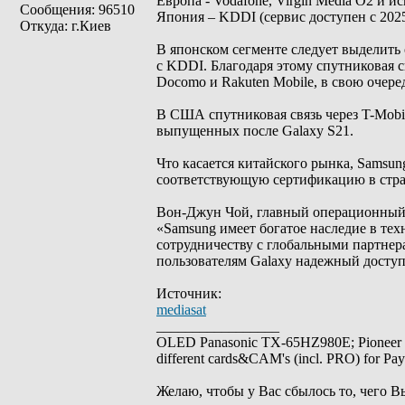
Европа - Vodafone, Virgin Media O2 и и
Сообщения: 96510
Япония – KDDI (сервис доступен с 2025 
Откуда: г.Киев
В японском сегменте следует выделить
с KDDI. Благодаря этому спутниковая 
Docomo и Rakuten Mobile, в свою очере
В США спутниковая связь через T-Mobile
выпущенных после Galaxy S21.
Что касается китайского рынка, Samsu
соответствующую сертификацию в стране
Вон-Джун Чой, главный операционный д
«Samsung имеет богатое наследие в те
сотрудничеству с глобальными партнер
пользователям Galaxy надежный доступ 
Источник:
mediasat
_________________
OLED Panasonic TX-65HZ980E; Pioneer
different cards&CAM's (incl. PRO) for Pa
Желаю, чтобы у Вас сбылось то, чего В