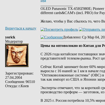
liga
_________________
OLED Panasonic TX-65HZ980E; Pioneer
different cards&CAM's (incl. PRO) for Pa
Желаю, чтобы у Вас сбылось то, чего В
Вернуться к началу
yorick
Добавлено
: Ср Мар 04, 20
Модератор
Цены на оптоволокно из Китая для Ро
С 2026 года китайские поставщики зна
представителей телеком-рынка. Рост це
Сейчас Китай занимает более 60% миро
выросла с 16 юаней за 1 км в начале г
Зарегистрирован:
"Оптиковолоконные системы" (ОВС) в Са
27.04.2004
так как импорт из США и Японии запр
Сообщения: 96510
Откуда: г.Киев
Эксперты отмечают, что за короткий ср
производство преформ — заготовок, из
В 2025 г. Россия потребила 10,5% миро