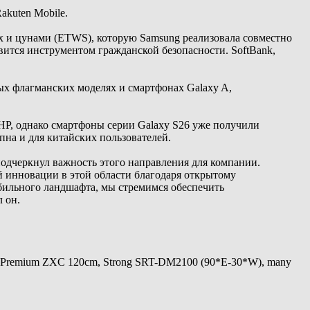
akuten Mobile.
х и цунами (ETWS), которую Samsung реализовала совместно
вится инструментом гражданской безопасности. SoftBank,
орых флагманских моделях и смартфонах Galaxy A,
НР, однако смартфоны серии Galaxy S26 уже получили
пна и для китайских пользователей.
одчеркнул важность этого направления для компании.
й инновации в этой области благодаря открытому
обильного ландшафта, мы стремимся обеспечить
 он.
 Premium ZXC 120cm, Strong SRT-DM2100 (90*E-30*W), many