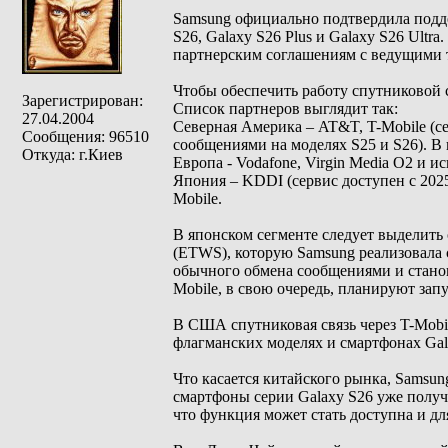
Samsung официально подтвердила подде
S26, Galaxy S26 Plus и Galaxy S26 Ult
партнерским соглашениям с ведущими 
Чтобы обеспечить работу спутниковой с
Зарегистрирован:
Список партнеров выглядит так:
27.04.2004
Северная Америка – AT&T, T-Mobile (серв
Сообщения: 96510
сообщениями на моделях S25 и S26). В
Откуда: г.Киев
Европа - Vodafone, Virgin Media O2 и и
Япония – KDDI (сервис доступен с 2025
Mobile.
В японском сегменте следует выделить
(ETWS), которую Samsung реализовала 
обычного обмена сообщениями и станов
Mobile, в свою очередь, планируют зап
В США спутниковая связь через T-Mobile
флагманских моделях и смартфонах Gal
Что касается китайского рынка, Samsu
смартфоны серии Galaxy S26 уже получ
что функция может стать доступна и дл