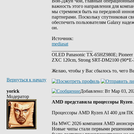
Вон-Джун Чой, главный операционный 
важность этого направления для компан
мы стремимся быть на передовой иннов
партнерами. Поскольку спутниковая св
обеспечить пользователям Galaxy надеж
он.
Источник:
mediasat
_________________
OLED Panasonic TX-65HZ980E; Pioneer
ZXC 120cm, Strong SRT-DM2100 (90*E-30
Желаю, чтобы у Вас сбылось то, чего В
Вернуться к началу
yorick
Добавлено
: Вт Мар 03, 20
Модератор
AMD представила процессоры Ryzen A
Процессоры AMD Ryzen AI 400 для ПК в
На MWC 2026 компания AMD анонсирова
Новые чипы стали первыми решениями д