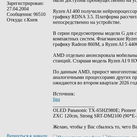
были доступны преимущественно на уст
Зарегистрирован:
27.04.2004
Ryzen AI 400 получили нейропроцессо
Сообщения: 96510
графику RDNA 3.5. Платформа рассчит
Откуда: г.Киев
непосредственно на устройстве.
В серии предусмотрены модели G для 
компактных систем. Флагманские Ryzen 
графику Radeon 860M, а Ryzen AI 5 440
AMD отдельно анонсировала мобильные
станций. Старшая модель Ryzen AI 9 
По данным AMD, прирост многопотоков
аналогичными процессорами других про
ожидаются во втором квартале 2026 год
Источник:
liga
_________________
OLED Panasonic TX-65HZ980E; Pioneer
ZXC 120cm, Strong SRT-DM2100 (90*E-30
Желаю, чтобы у Вас сбылось то, чего В
Вернуться к началу