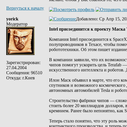
Вернуться к началу
yorick
Добавлено
: Ср Апр 15, 20
Модератор
Intel присоединится к проекту Маск
Компания Intel присоединится к SpaceX 
полупроводников в Техасе, чтобы помо
робототехники. Об этом пишет издание
В компании заявили, что их возможнос
Зарегистрирован:
чипов помогут ускорить цель Terafab 
27.04.2004
искусственного интеллекта и роботов. Д
Сообщения: 96510
Откуда: г.Киев
Илон Маск объявил в марте, что его к
спутников и возможного космического 
автономных автомобилей Tesla и робот
Строительство фабрики чипов — сложн
стоить более 20 миллиардов долларов,
кремнием. Ранее было непонятно, как S
Теперь стало понятно, что эту роль мож
контрактного производства, и теперь по