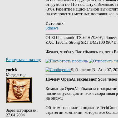
отгрузили по 116 тыс. штук. Замыкают 
(3%). Развитие национальной вычислит
на компоненты местных поставщиков в 
Источник:
3dnews
_________________
OLED Panasonic TX-65HZ980E; Pioneer
ZXC 120cm, Strong SRT-DM2100 (90*E-30
Желаю, чтобы у Вас сбылось то, чего В
Вернуться к началу
yorick
Добавлено
: Вт Апр 07, 20
Модератор
Почему OpenAI закрывает Sora через 
Компания OpenAI объявила о закрытии 
после запуска, фактически сворачивая
на биржу.
Об этом говорили в подкасте TechCrunc
Зарегистрирован:
стратегии компании, которая все боль
27.04.2004