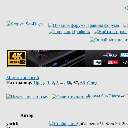
Ф
Правила форума
Профиль
Мир технологий
На страницу
Пред.
1
,
2
,
3
... ,
66
,
67
,
68
След.
Форум Sat-Digest
->
Автор
yorick
Добавлено
: Чт Фев 26, 20