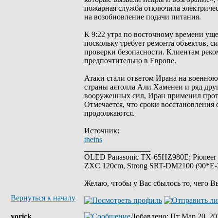
пожарная служба отключила электричес
на возобновление подачи питания.
К 9:22 утра по восточному времени ущ
поскольку требует ремонта объектов, 
проверки безопасности. Клиентам реко
предпочтительно в Европе.
Атаки стали ответом Ирана на военно
страны аятолла Али Хаменеи и ряд др
вооруженных сил, Иран применил проти
Отмечается, что сроки восстановления
продолжаются.
Источник:
theins
_________________
OLED Panasonic TX-65HZ980E; Pioneer
ZXC 120cm, Strong SRT-DM2100 (90*E-30
Желаю, чтобы у Вас сбылось то, чего В
Вернуться к началу
yorick
Добавлено
: Пт Мар 20, 20