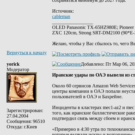
сохраняться минимум до 2027 года.
Источник:
cableman
_________________
OLED Panasonic TX-65HZ980E; Pioneer
ZXC 120cm, Strong SRT-DM2100 (90*E-30
Желаю, чтобы у Вас сбылось то, чего В
Вернуться к началу
yorick
Добавлено
: Пт Мар 06, 20
Модератор
Иранские удары по ОАЭ вывели из с
Около 60 сервисов Amazon Web Services
центры компании в ОАЭ попали неустан
пользователей в ОАЭ и Бахрейне.
Инциденты в кластерах mec1-az2 и me
Зарегистрирован:
того, как иранские баллистические рак
27.04.2004
подтвердил связь между сбоем и иранс
Сообщения: 96510
Откуда: г.Киев
«Примерно в 4:30 утра по тихоокеанск
которые вызвали искры и возгорание»,