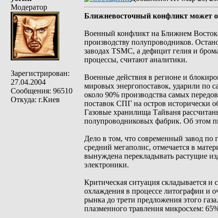
Модератор
Ближневосточный конфликт может о
Военный конфликт на Ближнем Востоке м
производству полупроводников. Остано
заводах TSMC, а дефицит гелия и бром
процессы, считают аналитики.
Зарегистрирован:
Военные действия в регионе и блокиров
27.04.2004
мировых энергопоставок, ударили по с
Сообщения: 96510
около 90% производства самых передо
Откуда: г.Киев
поставок СПГ на остров исторически о
Газовые хранилища Тайваня рассчитаны 
полупроводниковых фабрик. Об этом п
Дело в том, что современный завод по 
средний мегаполис, отмечается в матер
вынуждена перекладывать растущие изд
электроники.
Критическая ситуация складывается и 
охлаждения в процессе литографии и о
рынка до трети предложения этого газа
плазменного травления микросхем: 65