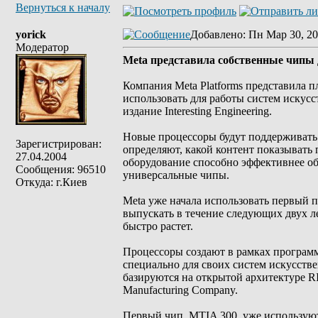
Вернуться к началу
yorick
Добавлено
: Пн Мар 30, 20
Модератор
Meta представила собственные чипы 
Компания Meta Platforms представила 
использовать для работы систем искусс
издание Interesting Engineering.
Новые процессоры будут поддерживать
Зарегистрирован:
определяют, какой контент показывать 
27.04.2004
оборудование способно эффективнее о
Сообщения: 96510
универсальные чипы.
Откуда: г.Киев
Meta уже начала использовать первый 
выпускать в течение следующих двух ле
быстро растет.
Процессоры создают в рамках программы 
специально для своих систем искусств
базируются на открытой архитектуре RI
Manufacturing Company.
Первый чип, MTIA 300, уже использую