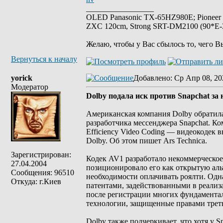
_________________
OLED Panasonic TX-65HZ980E; Pioneer
ZXC 120cm, Strong SRT-DM2100 (90*E-30
Желаю, чтобы у Вас сбылось то, чего В
Вернуться к началу
yorick
Добавлено
: Ср Апр 08, 20
Модератор
Dolby подала иск против Snapchat з
Американская компания Dolby обратила
разработчика мессенджера Snapchat. Ко
Efficiency Video Coding — видеокодек
Dolby. Об этом пишет Ars Technica.
Зарегистрирован:
Кодек AV1 разработало некоммерческое 
27.04.2004
позиционировало его как открытую аль
Сообщения: 96510
необходимости оплачивать роялти. Одна
Откуда: г.Киев
патентами, задействованными в реали
после регистрации многих фундаментал
технологии, защищенные правами треть
Dolby также подчеркивает, что хотя у 