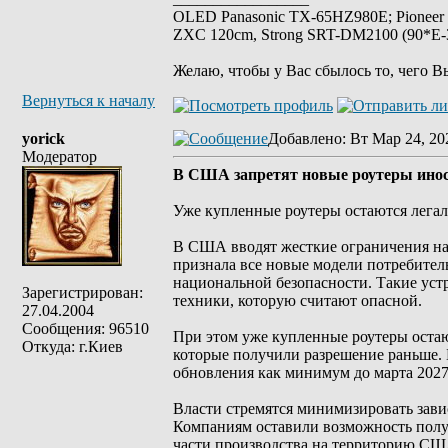
OLED Panasonic TX-65HZ980E; Pioneer
ZXC 120cm, Strong SRT-DM2100 (90*E-30
Желаю, чтобы у Вас сбылось то, чего В
Вернуться к началу
yorick
Добавлено
: Вт Мар 24, 20
Модератор
В США запретят новые роутеры инос
Уже купленные роутеры остаются легал
В США вводят жесткие ограничения на 
признала все новые модели потребител
национальной безопасности. Такие устр
Зарегистрирован:
техники, которую считают опасной.
27.04.2004
Сообщения: 96510
При этом уже купленные роутеры остаю
Откуда: г.Киев
которые получили разрешение раньше. 
обновления как минимум до марта 2027
Власти стремятся минимизировать зави
Компаниям оставили возможность получ
части производства на территорию СШ