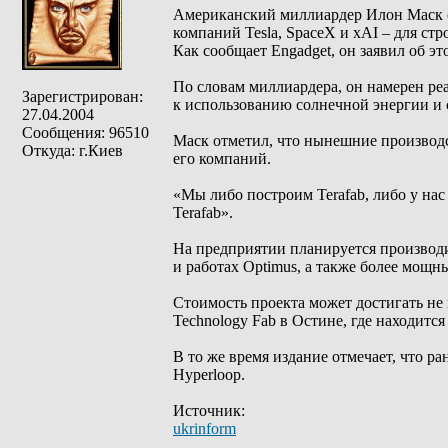
Американский миллиардер Илон Маск об
компаний Tesla, SpaceX и xAI – для ст
Как сообщает Engadget, он заявил об э
По словам миллиардера, он намерен реа
Зарегистрирован:
к использованию солнечной энергии и
27.04.2004
Сообщения: 96510
Маск отметил, что нынешние производ
Откуда: г.Киев
его компаний.
«Мы либо построим Terafab, либо у нас
Terafab».
На предприятии планируется производить
и работах Optimus, а также более мощн
Стоимость проекта может достигать не 
Technology Fab в Остине, где находится
В то же время издание отмечает, что р
Hyperloop.
Источник:
ukrinform
_________________