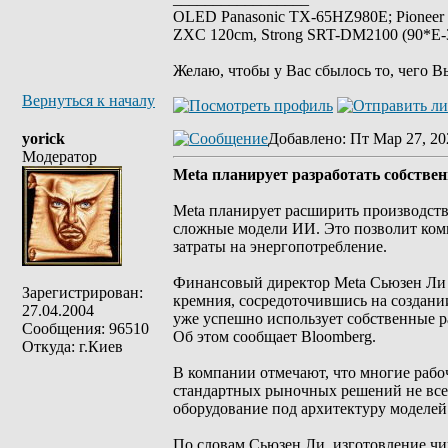
OLED Panasonic TX-65HZ980E; Pioneer
ZXC 120cm, Strong SRT-DM2100 (90*E-30
Желаю, чтобы у Вас сбылось то, чего В
Вернуться к началу
yorick
Добавлено
: Пт Мар 27, 20
Модератор
Meta планирует разработать собстве
Meta планирует расширить производство
сложные модели ИИ. Это позволит комп
затраты на энергопотребление.
Финансовый директор Meta Сьюзен Ли 
Зарегистрирован:
кремния, сосредоточившись на создани
27.04.2004
уже успешно использует собственные р
Сообщения: 96510
Об этом сообщает Bloomberg.
Откуда: г.Киев
В компании отмечают, что многие рабо
стандартных рыночных решений не все
оборудование под архитектуру моделей
По словам Сьюзен Ли, изготовление чип