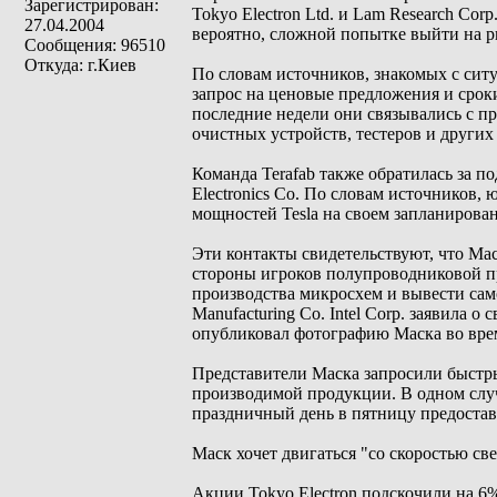
Зарегистрирован:
Tokyo Electron Ltd. и Lam Research Corp
27.04.2004
вероятно, сложной попытке выйти на р
Сообщения: 96510
Откуда: г.Киев
По словам источников, знакомых с ситу
запрос на ценовые предложения и сроки
последние недели они связывались с п
очистных устройств, тестеров и други
Команда Terafab также обратилась за 
Electronics Co. По словам источников
мощностей Tesla на своем запланирован
Эти контакты свидетельствуют, что Мас
стороны игроков полупроводниковой п
производства микросхем и вывести само
Manufacturing Co. Intel Corp. заявила 
опубликовал фотографию Маска во врем
Представители Маска запросили быстр
производимой продукции. В одном случ
праздничный день в пятницу предоста
Маск хочет двигаться "со скоростью све
Акции Tokyo Electron подскочили на 6%