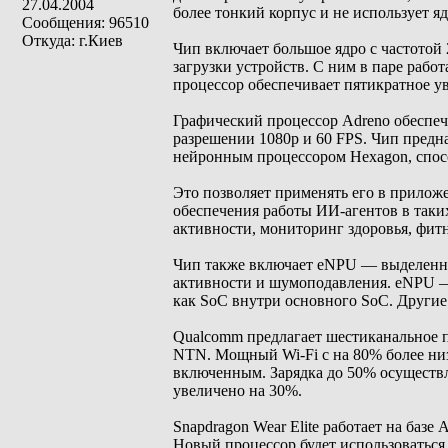
27.04.2004
более тонкий корпус и не использует я
Сообщения: 96510
Откуда: г.Киев
Чип включает большое ядро с частотой 
загрузки устройств. С ним в паре рабо
процессор обеспечивает пятикратное у
Графический процессор Adreno обеспе
разрешении 1080p и 60 FPS. Чип предн
нейронным процессором Hexagon, спосо
Это позволяет применять его в прилож
обеспечения работы ИИ-агентов в так
активности, мониторинг здоровья, фитн
Чип также включает eNPU — выделенны
активности и шумоподавления. eNPU —
как SoC внутри основного SoC. Другие
Qualcomm предлагает шестиканальное п
NTN. Мощный Wi-Fi с на 80% более ни
включенным. Зарядка до 50% осуществл
увеличено на 30%.
Snapdragon Wear Elite работает на базе
Новый процессор будет использоваться 