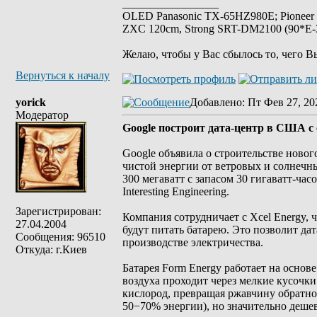
_________________
OLED Panasonic TX-65HZ980E; Pioneer
ZXC 120cm, Strong SRT-DM2100 (90*E-30
Желаю, чтобы у Вас сбылось то, чего В
Вернуться к началу
yorick
Добавлено
: Пт Фев 27, 20
Модератор
Google построит дата-центр в США с
Google объявила о строительстве новог
чистой энергии от ветровых и солнечны
300 мегаватт с запасом 30 гигаватт-час
Interesting Engineering.
Зарегистрирован:
Компания сотрудничает с Xcel Energy,
27.04.2004
будут питать батарею. Это позволит да
Сообщения: 96510
производстве электричества.
Откуда: г.Киев
Батарея Form Energy работает на основ
воздуха проходит через мелкие кусочки
кислород, превращая ржавчину обратно
50−70% энергии), но значительно дешев