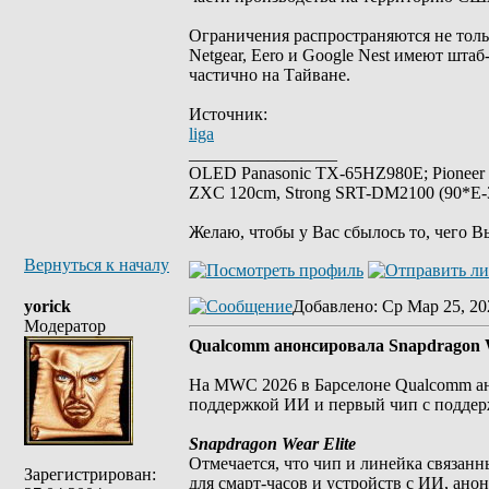
Ограничения распространяются не тольк
Netgear, Eero и Google Nest имеют шта
частично на Тайване.
Источник:
liga
_________________
OLED Panasonic TX-65HZ980E; Pioneer
ZXC 120cm, Strong SRT-DM2100 (90*E-30
Желаю, чтобы у Вас сбылось то, чего В
Вернуться к началу
yorick
Добавлено
: Ср Мар 25, 20
Модератор
Qualcomm анонсировала Snapdragon We
На MWC 2026 в Барселоне Qualcomm ано
поддержкой ИИ и первый чип с поддержк
Snapdragon Wear Elite
Отмечается, что чип и линейка связан
Зарегистрирован:
для смарт-часов и устройств с ИИ, ано