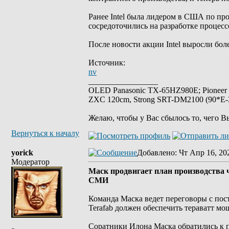
Ранее Intel была лидером в США по пр
сосредоточились на разработке процес
После новости акции Intel выросли боле
Источник:
nv
_________________
OLED Panasonic TX-65HZ980E; Pioneer
ZXC 120cm, Strong SRT-DM2100 (90*E-30
Желаю, чтобы у Вас сбылось то, чего В
Вернуться к началу
yorick
Добавлено
: Чт Апр 16, 20
Модератор
Маск продвигает план производства ч
СМИ
Команда Маска ведет переговоры с пос
Terafab должен обеспечить тераватт мо
Соратники Илона Маска обратились к п