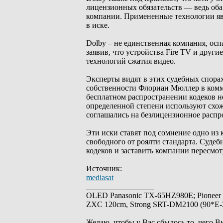
лицензионных обязательств — ведь оба
компании. Примененные технологии яв
в иске.
Dolby – не единственная компания, осп
заявив, что устройства Fire TV и дру
технологий сжатия видео.
Эксперты видят в этих судебных спора
собственности Флориан Мюллер в комме
бесплатном распространении кодеков н
определенной степени используют схож
соглашались на безлицензионное распр
Эти иски ставят под сомнение одно из
свободного от роялти стандарта. Суде
кодеков и заставить компании пересмот
Источник:
mediasat
_________________
OLED Panasonic TX-65HZ980E; Pioneer
ZXC 120cm, Strong SRT-DM2100 (90*E-30
Желаю, чтобы у Вас сбылось то, чего В