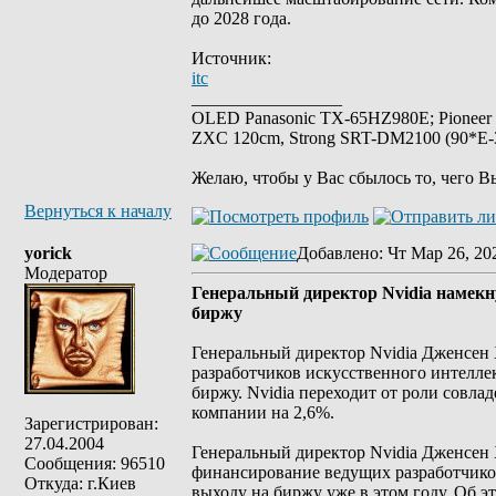
до 2028 года.
Источник:
itc
_________________
OLED Panasonic TX-65HZ980E; Pioneer
ZXC 120cm, Strong SRT-DM2100 (90*E-30
Желаю, чтобы у Вас сбылось то, чего В
Вернуться к началу
yorick
Добавлено
: Чт Мар 26, 20
Модератор
Генеральный директор Nvidia намекну
биржу
Генеральный директор Nvidia Дженсен 
разработчиков искусственного интеллек
биржу. Nvidia переходит от роли совла
компании на 2,6%.
Зарегистрирован:
27.04.2004
Генеральный директор Nvidia Дженсен 
Сообщения: 96510
финансирование ведущих разработчиков
Откуда: г.Киев
выходу на биржу уже в этом году. Об эт