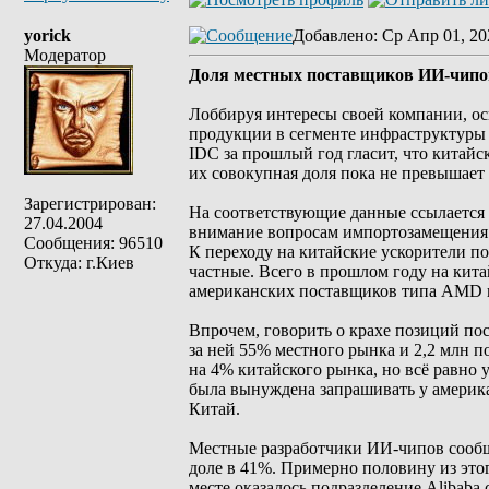
yorick
Добавлено
: Ср Апр 01, 20
Модератор
Доля местных поставщиков ИИ-чипов
Лоббируя интересы своей компании, осно
продукции в сегменте инфраструктуры 
IDC за прошлый год гласит, что китай
их совокупная доля пока не превышает
Зарегистрирован:
На соответствующие данные ссылается R
27.04.2004
внимание вопросам импортозамещения 
Сообщения: 96510
К переходу на китайские ускорители по
Откуда: г.Киев
частные. Всего в прошлом году на кит
американских поставщиков типа AMD и
Впрочем, говорить о крахе позиций по
за ней 55% местного рынка и 2,2 млн 
на 4% китайского рынка, но всё равно у
была вынуждена запрашивать у америка
Китай.
Местные разработчики ИИ-чипов сообща
доле в 41%. Примерно половину из этог
месте оказалось подразделение Alibaba 