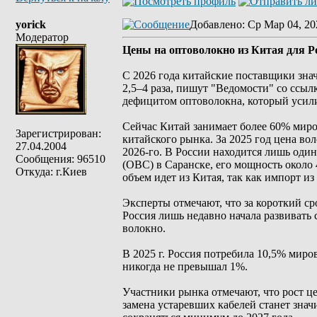
yorick
Добавлено
: Ср Мар 04, 20
Модератор
Цены на оптоволокно из Китая для Ро
С 2026 года китайские поставщики зн
2,5–4 раза, пишут "Ведомости" со ссыл
дефицитом оптоволокна, который усили
Сейчас Китай занимает более 60% миро
Зарегистрирован:
китайского рынка. За 2025 год цена вол
27.04.2004
2026-го. В России находится лишь од
Сообщения: 96510
(ОВС) в Саранске, его мощность около 
Откуда: г.Киев
объем идет из Китая, так как импорт 
Эксперты отмечают, что за короткий ср
Россия лишь недавно начала развивать
волокно.
В 2025 г. Россия потребила 10,5% миро
никогда не превышал 1%.
Участники рынка отмечают, что рост це
замена устаревших кабелей станет зна