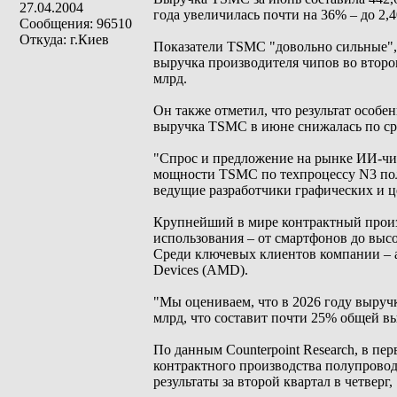
27.04.2004
года увеличилась почти на 36% – до 2,4
Сообщения: 96510
Откуда: г.Киев
Показатели TSMC "довольно сильные", 
выручка производителя чипов во второ
млрд.
Он также отметил, что результат особе
выручка TSMC в июне снижалась по с
"Спрос и предложение на рынке ИИ-чи
мощности TSMC по техпроцессу N3 полн
ведущие разработчики графических и це
Крупнейший в мире контрактный произ
использования – от смартфонов до вы
Среди ключевых клиентов компании – а
Devices (AMD).
"Мы оцениваем, что в 2026 году выруч
млрд, что составит почти 25% общей в
По данным Counterpoint Research, в п
контрактного производства полупровод
результаты за второй квартал в четверг,