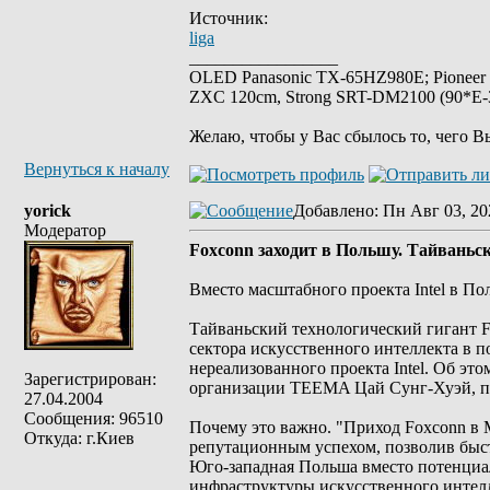
Источник:
liga
_________________
OLED Panasonic TX-65HZ980E; Pioneer
ZXC 120cm, Strong SRT-DM2100 (90*E-30
Желаю, чтобы у Вас сбылось то, чего В
Вернуться к началу
yorick
Добавлено
: Пн Авг 03, 20
Модератор
Foxconn заходит в Польшу. Тайваньск
Вместо масштабного проекта Intel в П
Тайваньский технологический гигант F
сектора искусственного интеллекта в п
нереализованного проекта Intel. Об эт
Зарегистрирован:
организации TEEMA Цай Сунг-Хуэй, пиш
27.04.2004
Сообщения: 96510
Почему это важно. "Приход Foxconn в 
Откуда: г.Киев
репутационным успехом, позволив быстр
Юго-западная Польша вместо потенциа
инфраструктуры искусственного интелл