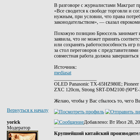
В разговоре с журналистами Макграт пр
«Все сводится к свободе торговли и со
нужным, при условии, что права потр
законодательством», — сказал еврокоми
Похожую позицию Брюссель занимает и 
заявила, что не может принять соотве
или сохранять работоспособность игр п
за стол переговоров с представителям
совместная работа должна завершиться 
Источник:
mediasat
_________________
OLED Panasonic TX-65HZ980E; Pioneer
ZXC 120cm, Strong SRT-DM2100 (90*E-30
Желаю, чтобы у Вас сбылось то, чего В
Вернуться к началу
yorick
Добавлено
: Вт Июл 28, 20
Модератор
Крупнейший китайский производител