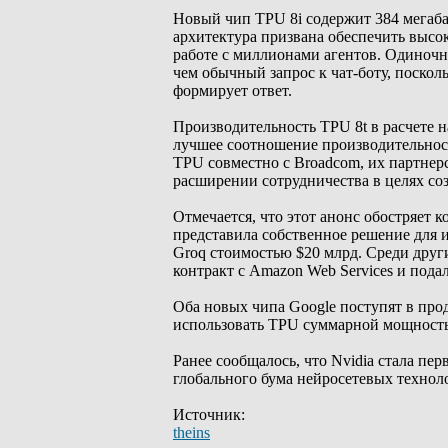
Новый чип TPU 8i содержит 384 мегаба
архитектура призвана обеспечить выс
работе с миллионами агентов. Одиночн
чем обычный запрос к чат-боту, поскол
формирует ответ.
Производительность TPU 8t в расчете н
лучшее соотношение производительност
TPU совместно с Broadcom, их партнерс
расширении сотрудничества в целях соз
Отмечается, что этот анонс обостряет
представила собственное решение для и
Groq стоимостью $20 млрд. Среди друг
контракт с Amazon Web Services и подал
Оба новых чипа Google поступят в прода
использовать TPU суммарной мощностью
Ранее сообщалось, что Nvidia стала пе
глобального бума нейросетевых технол
Источник:
theins