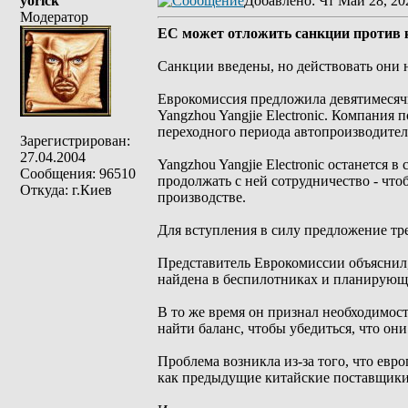
yorick
Добавлено
: Чт Май 28, 20
Модератор
ЕС может отложить санкции против к
Санкции введены, но действовать они н
Еврокомиссия предложила девятимесяч
Yangzhou Yangjie Electronic. Компания 
переходного периода автопроизводител
Зарегистрирован:
27.04.2004
Yangzhou Yangjie Electronic останется 
Сообщения: 96510
продолжать с ней сотрудничество - что
Откуда: г.Киев
производстве.
Для вступления в силу предложение тр
Представитель Еврокомиссии объяснил,
найдена в беспилотниках и планирующ
В то же время он признал необходимост
найти баланс, чтобы убедиться, что они
Проблема возникла из-за того, что евр
как предыдущие китайские поставщики