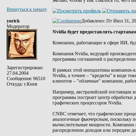
Желаю, чтобы у Вас сбылось то, чего В
Вернуться к началу
yorick
Добавлено
: Пт Июл 31, 2
Модератор
Nvidia будет предоставлять стартапа
Компании, работающие в сфере ИИ, буду
Компания Nvidia, ведущий производител
программы соглашений о распределени
Зарегистрирован:
В рамках этой инициативы компании-к
27.04.2004
Nvidia, а точнее – "кредиты" в виде т
Сообщения: 96510
клиентов – "облачные" компании, рабо
Откуда: г.Киев
Например, австралийский поставщик ин
программы построит центр обработки да
графических процессоров Nvidia.
CNBC отмечает, что графические проце
аналогичные фьючерсным, поскольку по
вычислительные мощности. Компании в
распределении доходов или передаче до