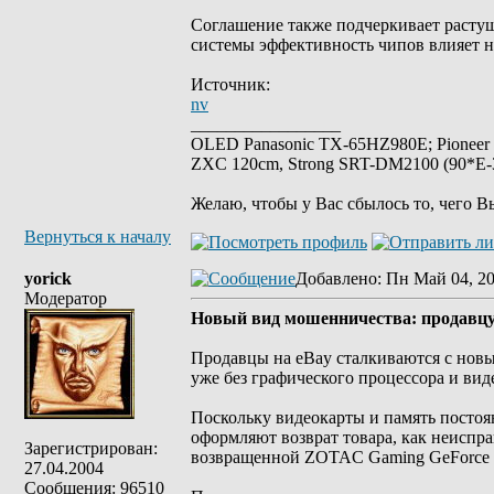
Соглашение также подчеркивает расту
системы эффективность чипов влияет н
Источник:
nv
_________________
OLED Panasonic TX-65HZ980E; Pioneer
ZXC 120cm, Strong SRT-DM2100 (90*E-30
Желаю, чтобы у Вас сбылось то, чего В
Вернуться к началу
yorick
Добавлено
: Пн Май 04, 2
Модератор
Новый вид мошенничества: продавцу 
Продавцы на eBay сталкиваются с нов
уже без графического процессора и вид
Поскольку видеокарты и память постоя
оформляют возврат товара, как неиспра
Зарегистрирован:
возвращенной ZOTAC Gaming GeForce RT
27.04.2004
Сообщения: 96510