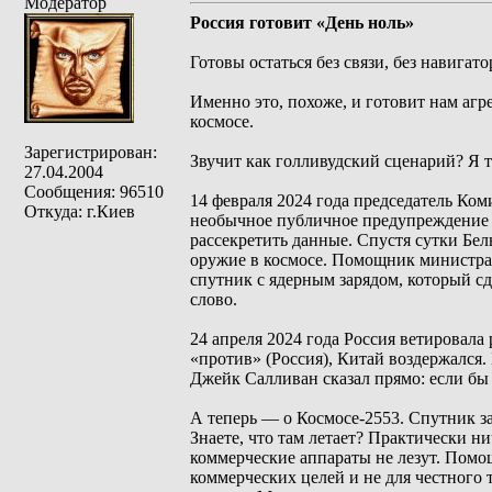
Модератор
Россия готовит «День ноль»
Готовы остаться без связи, без навигатор
Именно это, похоже, и готовит нам агре
космосе.
Зарегистрирован:
Звучит как голливудский сценарий? Я т
27.04.2004
Сообщения: 96510
14 февраля 2024 года председатель Ко
Откуда: г.Киев
необычное публичное предупреждение —
рассекретить данные. Спустя сутки Бе
оружие в космосе. Помощник министра 
спутник с ядерным зарядом, который с
слово.
24 апреля 2024 года Россия ветировала
«против» (Россия), Китай воздержался.
Джейк Салливан сказал прямо: если бы
А теперь — о Космосе-2553. Спутник за
Знаете, что там летает? Практически н
коммерческие аппараты не лезут. Помо
коммерческих целей и не для честного 