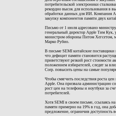
потребительской электроники сталкива
рекордно высок для использования в 
обработки данных для ИИ. Компания App
закупку компонентов памяти двух кит
Письмо от 1 июля адресовано министру
генеральный директор Apple Тим Кук, 
министром обороны Питом Хегсетом, м
Марко Рубио.
В письме SEMI китайские поставщики н
что дефицит памяти становится растущ
приветствуют резкий рост стоимости 
положением избирателей, следят за вли
Corp. повысить цены на самые популяр
Чтобы смягчить последствия роста цен 
Apple. Она призвала администрацию со
рост цен на телефоны и ноутбуки за сч
потребителей.
Хотя SEMI в своем письме, ссылаясь на
памяти примерно на 19% в год, она до
предложение, ограничив доступность вс