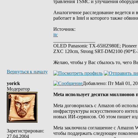
травления TSMC и улучшения оборудов
Аналогичное расследование ведется и
работает в Intel и которого также обви
Источник:
itc
_________________
OLED Panasonic TX-65HZ980E; Pioneer
ZXC 120cm, Strong SRT-DM2100 (90*E-30
Желаю, чтобы у Вас сбылось то, чего В
Вернуться к началу
yorick
Добавлено
: Пт Май 01, 20
Модератор
Meta использует десятки миллионов 
Meta договорилась с Amazon об исполь
инфраструктуры искусственного интелл
новых ИИ-сервисов. Об этом пишет издан
Meta заключила соглашение с Amazon We
Зарегистрирован:
чтобы поддержать следующее поколение
27.04.2004