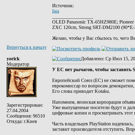
Источник:
liga
_________________
OLED Panasonic TX-65HZ980E; Pioneer
ZXC 120cm, Strong SRT-DM2100 (90*E-30
Желаю, чтобы у Вас сбылось то, чего В
Вернуться к началу
yorick
Добавлено
: Ср Июл 15, 2
Модератор
У ЕС нет рычагов, чтобы заставить 
Европейский Союз (ЕС) не сможет поме
еврокомиссар по вопросам демократии,
Его слова приводит Kotaku.
Напомним, японская корпорация объявил
Зарегистрирован:
Уже выпущенные носители будут и даль
27.04.2004
цифровые копии и просматривать этот 
Сообщения: 96510
Откуда: г.Киев
Часть владельцев PlayStation надеялас
заставит производителя отступить. Впр