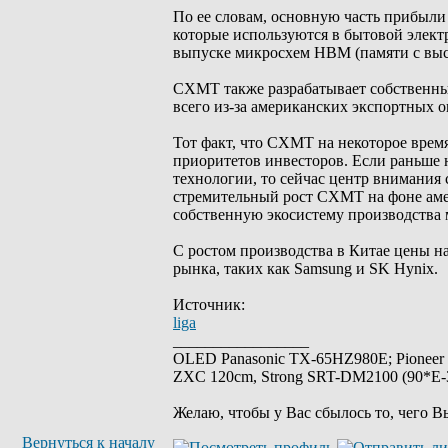
По ее словам, основную часть прибыли
которые используются в бытовой элект
выпуске микросхем HBM (памяти с выс
CXMT также разрабатывает собственны
всего из-за американских экспортных 
Тот факт, что CXMT на некоторое врем
приоритетов инвесторов. Если раньше
технологии, то сейчас центр внимания
стремительный рост CXMT на фоне аме
собственную экосистему производства 
С ростом производства в Китае цены на
рынка, таких как Samsung и SK Hynix.
Источник:
liga
_________________
OLED Panasonic TX-65HZ980E; Pioneer
ZXC 120cm, Strong SRT-DM2100 (90*E-30
Желаю, чтобы у Вас сбылось то, чего В
Вернуться к началу