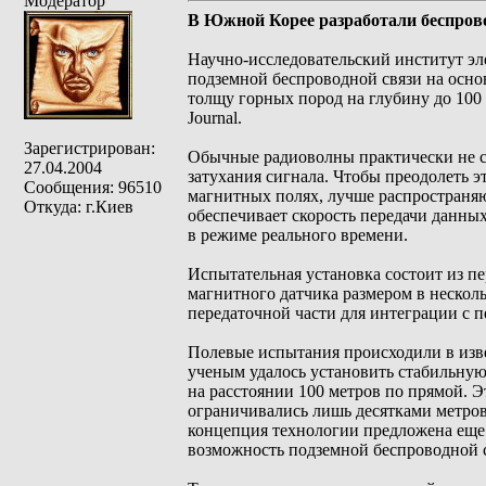
Модератор
В Южной Корее разработали беспрово
Научно-исследовательский институт э
подземной беспроводной связи на осно
толщу горных пород на глубину до 100
Journal.
Зарегистрирован:
Обычные радиоволны практически не с
27.04.2004
затухания сигнала. Чтобы преодолеть э
Сообщения: 96510
магнитных полях, лучше распространяющ
Откуда: г.Киев
обеспечивает скорость передачи данных 
в режиме реального времени.
Испытательная установка состоит из п
магнитного датчика размером в нескол
передаточной части для интеграции с 
Полевые испытания происходили в изв
ученым удалось установить стабильну
на расстоянии 100 метров по прямой. 
ограничивались лишь десятками метров
концепция технологии предложена еще 
возможность подземной беспроводной с