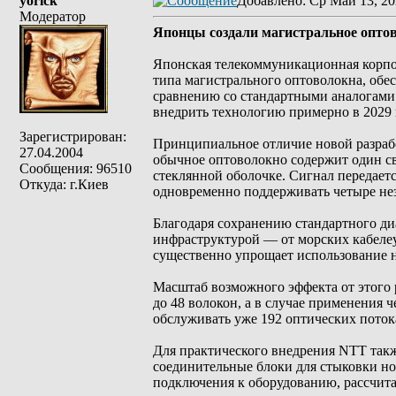
yorick
Добавлено
: Ср Май 13, 20
Модератор
Японцы создали магистральное опто
Японская телекоммуникационная корпор
типа магистрального оптоволокна, об
сравнению со стандартными аналогами
внедрить технологию примерно в 2029 
Зарегистрирован:
Принципиальное отличие новой разраб
27.04.2004
обычное оптоволокно содержит один св
Сообщения: 96510
стеклянной оболочке. Сигнал передает
Откуда: г.Киев
одновременно поддерживать четыре нез
Благодаря сохранению стандартного д
инфраструктурой — от морских кабелеу
существенно упрощает использование 
Масштаб возможного эффекта от этого
до 48 волокон, а в случае применения
обслуживать уже 192 оптических поток
Для практического внедрения NTT такж
соединительные блоки для стыковки н
подключения к оборудованию, рассчит