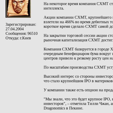
На некоторое время компания CXMT ста
интеллекта.
Акции компании CXMT, крупнейшего ки
взлетели на 466% во время дебютных то
Зарегистрирован:
короткое время сделало CXMT самой д
27.04.2004
Сообщения: 96510
На закрытии торговой сессии акции сто
Откуда: г.Киев
рыночная капитализация CXMT достигла
Компания CXMT базируется в городе Х
очередным бенефициаром бума вокруг и
центров привело к резкому росту цен 
По масштабам производства CXMT уступ
Высокий интерес со стороны инвесторо
что стало крупнейшим IPO в материково
У компании также есть опцион на прод
"Мы знали, что это будет крупное IPO, 
инвесторов", – отметила Тилли Чжан,
Dragonomics в Пекине.