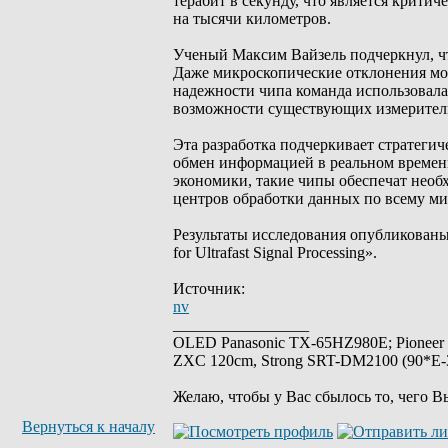
терабит в секунду, что является крити
на тысячи километров.
Ученый Максим Вайзель подчеркнул, чт
Даже микроскопические отклонения мо
надежности чипа команда использовал
возможности существующих измеритель
Эта разработка подчеркивает стратег
обмен информацией в реальном времен
экономики, такие чипы обеспечат необ
центров обработки данных по всему ми
Результаты исследования опубликованы в
for Ultrafast Signal Processing».
Источник:
nv
_________________
OLED Panasonic TX-65HZ980E; Pioneer
ZXC 120cm, Strong SRT-DM2100 (90*E-30
Желаю, чтобы у Вас сбылось то, чего В
Вернуться к началу