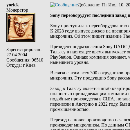
yorick
Добавлено
: Пт Июл 10, 2
Модератор
Sony переоборудует последний завод п
Sony приступила к переоборудованию св
К 2028 году выпуск дисков на предприя
микролинз. Об этом пишет издание The
Президент подразделения Sony DADC Д
Зарегистрирован:
Тальгау в настоящее время выпускает о
27.04.2004
PlayStation. Однако компания ожидает,
Сообщения: 96510
нынешнего уровня.
Откуда: г.Киев
В связи с этим всех 300 сотрудников п
микролинз. Эту продукцию Sony рассма
Завод в Тальгау является штаб-кварт
полностью принадлежащим компании пр
подобные производства в США, но заво
перенесли в Австрию в 2022 году. Быв
промышленностью.
Переход на новое производство начался
производят микролинзы. По данным ORF