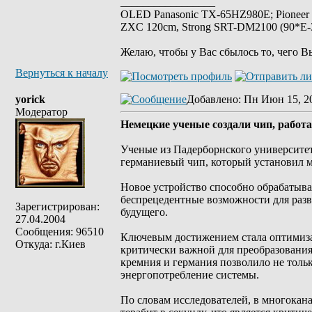
_________________
OLED Panasonic TX-65HZ980E; Pioneer
ZXC 120cm, Strong SRT-DM2100 (90*E-30
Желаю, чтобы у Вас сбылось то, чего В
Вернуться к началу
yorick
Добавлено
: Пн Июн 15, 2
Модератор
Немецкие ученые создали чип, работ
Ученые из Падерборнского университе
германиевый чип, который установил м
Новое устройство способно обрабатыват
беспрецедентные возможности для разви
Зарегистрирован:
будущего.
27.04.2004
Сообщения: 96510
Ключевым достижением стала оптимизац
Откуда: г.Киев
критически важной для преобразовани
кремния и германия позволило не толь
энергопотребление системы.
По словам исследователей, в многокан