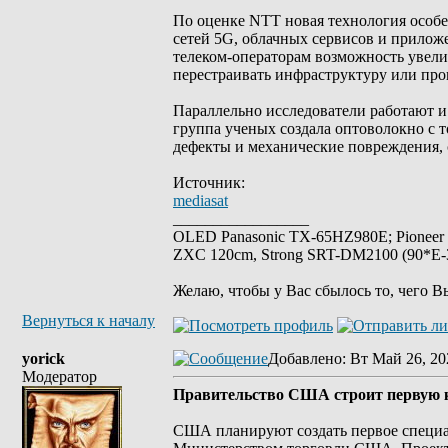
По оценке NTT новая технология особен
сетей 5G, облачных сервисов и прилож
телеком-операторам возможность увели
перестраивать инфраструктуру или про
Параллельно исследователи работают 
группа ученых создала оптоволокно с т
дефекты и механические повреждения, 
Источник:
mediasat
_________________
OLED Panasonic TX-65HZ980E; Pioneer
ZXC 120cm, Strong SRT-DM2100 (90*E-30
Желаю, чтобы у Вас сбылось то, чего В
Вернуться к началу
yorick
Добавлено
: Вт Май 26, 20
Модератор
Правительство США строит первую к
США планируют создать первое специа