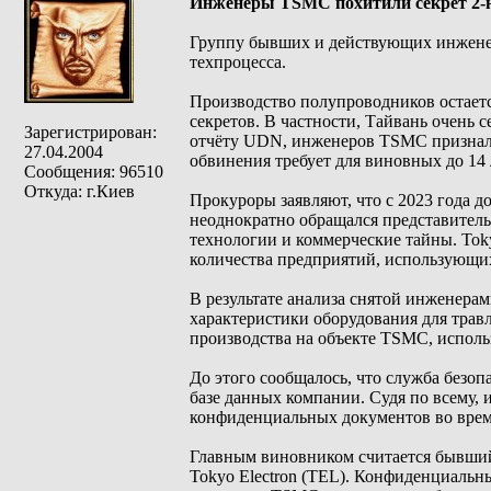
Инженеры TSMC похитили секрет 2-н
Группу бывших и действующих инжене
техпроцесса.
Производство полупроводников остаетс
секретов. В частности, Тайвань очень 
Зарегистрирован:
отчёту UDN, инженеров TSMC признали
27.04.2004
обвинения требует для виновных до 14
Сообщения: 96510
Откуда: г.Киев
Прокуроры заявляют, что с 2023 года
неоднократно обращался представитель
технологии и коммерческие тайны. Toky
количества предприятий, использующи
В результате анализа снятой инженера
характеристики оборудования для трав
производства на объекте TSMC, испол
До этого сообщалось, что служба безо
базе данных компании. Судя по всему
конфиденциальных документов во врем
Главным виновником считается бывший
Tokyo Electron (TEL). Конфиденциальн