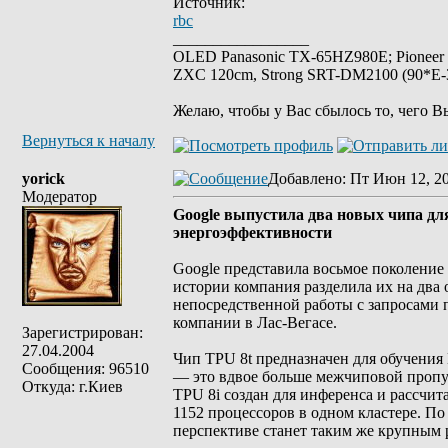
Источник:
rbc
_________________
OLED Panasonic TX-65HZ980E; Pioneer
ZXC 120cm, Strong SRT-DM2100 (90*E-30
Желаю, чтобы у Вас сбылось то, чего В
Вернуться к началу
yorick
Добавлено
: Пт Июн 12, 2
Модератор
Google выпустила два новых чипа дл
энергоэффективности
Google представила восьмое поколение 
истории компания разделила их на два
непосредственной работы с запросами 
компании в Лас-Вегасе.
Зарегистрирован:
27.04.2004
Чип TPU 8t предназначен для обучения
Сообщения: 96510
— это вдвое больше межчиповой пропу
Откуда: г.Киев
TPU 8i создан для инференса и рассчи
1152 процессоров в одном кластере. По
перспективе станет таким же крупным р