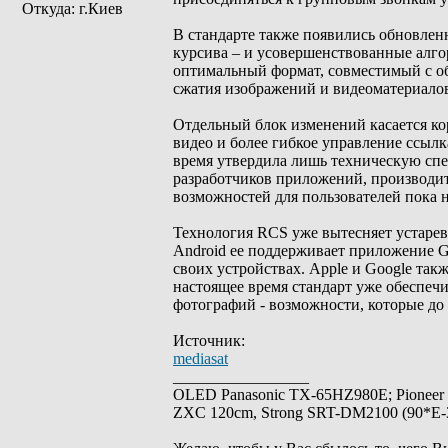
Откуда: г.Киев
В стандарте также появились обновле
курсива – и усовершенствованные алго
оптимальный формат, совместимый с о
сжатия изображений и видеоматериалов
Отдельный блок изменений касается ко
видео и более гибкое управление ссыл
время утвердила лишь техническую спе
разработчиков приложений, производи
возможностей для пользователей пока 
Технология RCS уже вытесняет устаре
Android ее поддерживает приложение G
своих устройствах. Apple и Google та
настоящее время стандарт уже обеспеч
фотографий - возможности, которые д
Источник:
mediasat
_________________
OLED Panasonic TX-65HZ980E; Pioneer
ZXC 120cm, Strong SRT-DM2100 (90*E-30