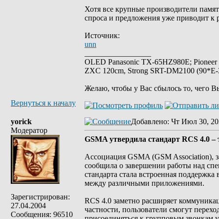
Хотя все крупные производители памят
спроса и предложения уже приводит к р
Источник:
unn
_________________
OLED Panasonic TX-65HZ980E; Pioneer
ZXC 120cm, Strong SRT-DM2100 (90*E-30
Желаю, чтобы у Вас сбылось то, чего В
Вернуться к началу
yorick
Добавлено
: Чт Июл 30, 20
Модератор
GSMA утвердила стандарт RCS 4.0 – т
Ассоциация GSMA (GSM Association), з
сообщила о завершении работы над спец
стандарта стала встроенная поддержка 
между различными приложениями.
Зарегистрирован:
RCS 4.0 заметно расширяет коммуника
27.04.2004
частности, пользователи смогут переход
Сообщения: 96510
присоединяться к групповым звонкам у