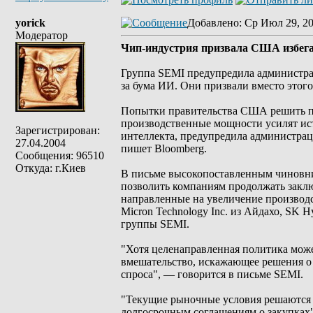
yorick
Добавлено
: Ср Июл 29, 2
Модератор
Чип-индустрия призвала США избега
Группа SEMI предупредила администра
за бума ИИ. Они призвали вместо этог
Попытки правительства США решить пр
производственные мощности усилят ис
Зарегистрирован:
интеллекта, предупредила администра
27.04.2004
пишет Bloomberg.
Сообщения: 96510
Откуда: г.Киев
В письме высокопоставленным чиновн
позволить компаниям продолжать заклю
направленные на увеличение производ
Micron Technology Inc. из Айдахо, SK H
группы SEMI.
"Хотя целенаправленная политика може
вмешательство, искажающее решения о
спроса", — говорится в письме SEMI.
"Текущие рыночные условия решаются з
долгосрочным соглашениям о закупках"