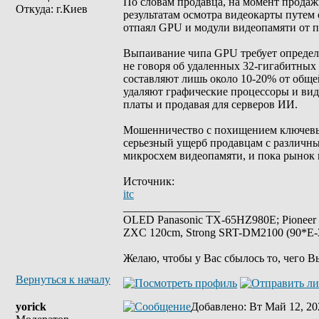
По словам продавца, на момент продаж
Откуда: г.Киев
результатам осмотра видеокарты путем 
отпаял GPU и модули видеопамяти от п
Выпаивание чипа GPU требует определе
не говоря об удаленных 32-гигабитны
составляют лишь около 10-20% от обще
удаляют графические процессоры и вид
платы и продавая для серверов ИИ.
Мошенничество с похищением ключевых
серьезный ущерб продавцам с различны
микросхем видеопамяти, и пока рынок н
Источник:
itc
_________________
OLED Panasonic TX-65HZ980E; Pioneer
ZXC 120cm, Strong SRT-DM2100 (90*E-30
Желаю, чтобы у Вас сбылось то, чего В
Вернуться к началу
yorick
Добавлено
: Вт Май 12, 20