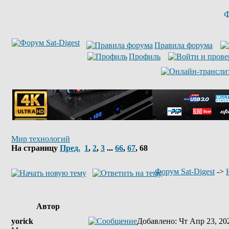
Ф
Правила форума
Профиль
Мир технологий
На страницу
Пред.
1
,
2
,
3
...
66
,
67
,
68
Форум Sat-Digest
->
Автор
yorick
Добавлено
: Чт Апр 23, 20