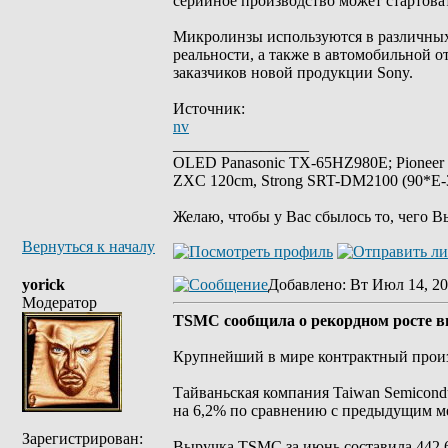
серийное производство может стартова
Микролинзы используются в различных 
реальности, а также в автомобильной 
заказчиков новой продукции Sony.
Источник:
nv
_________________
OLED Panasonic TX-65HZ980E; Pioneer
ZXC 120cm, Strong SRT-DM2100 (90*E-30
Желаю, чтобы у Вас сбылось то, чего В
Вернуться к началу
yorick
Добавлено
: Вт Июл 14, 20
Модератор
TSMC сообщила о рекордном росте вы
Крупнейший в мире контрактный произ
Тайваньская компания Taiwan Semicond
на 6,2% по сравнению с предыдущим м
Зарегистрирован:
Выручка TSMC за июнь составила 442,68