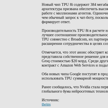
Новый чип TPU 8i содержит 384 мегаба
архитектура призвана обеспечить выс
работе с миллионами агентов. Одиночн
чем обычный запрос к чат-боту, поскол
формирует ответ.
Производительность TPU 8t в расчете н
лучшее соотношение производительност
TPU совместно с Broadcom, их партнерс
расширении сотрудничества в целях соз
Отмечается, что этот анонс обостряет
представила собственное решение для и
Groq стоимостью $20 млрд. Среди друг
контракт с Amazon Web Services и подал
Оба новых чипа Google поступят в прода
использовать TPU суммарной мощностью
Ранее сообщалось, что Nvidia стала пе
глобального бума нейросетевых технол
Источник:
theins