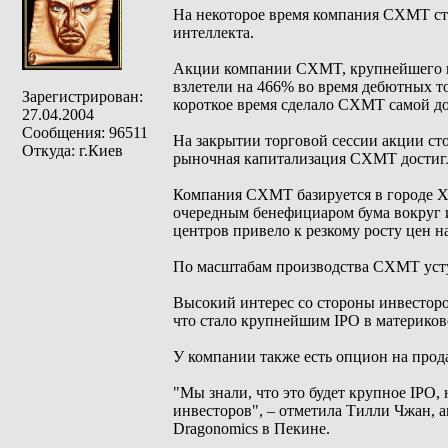
На некоторое время компания CXMT ста
интеллекта.
Акции компании CXMT, крупнейшего ки
взлетели на 466% во время дебютных то
Зарегистрирован:
короткое время сделало CXMT самой д
27.04.2004
Сообщения: 96511
На закрытии торговой сессии акции сто
Откуда: г.Киев
рыночная капитализация CXMT достигла
Компания CXMT базируется в городе Х
очередным бенефициаром бума вокруг и
центров привело к резкому росту цен 
По масштабам производства CXMT уступ
Высокий интерес со стороны инвесторо
что стало крупнейшим IPO в материково
У компании также есть опцион на прод
"Мы знали, что это будет крупное IPO, 
инвесторов", – отметила Тилли Чжан,
Dragonomics в Пекине.