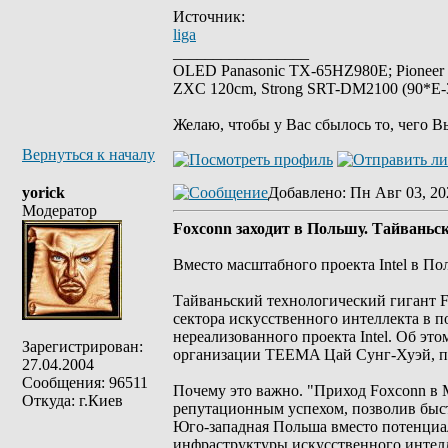
Источник:
liga
_________________
OLED Panasonic TX-65HZ980E; Pioneer
ZXC 120cm, Strong SRT-DM2100 (90*E-30
Желаю, чтобы у Вас сбылось то, чего В
Вернуться к началу
yorick
Добавлено
: Пн Авг 03, 20
Модератор
Foxconn заходит в Польшу. Тайваньск
Вместо масштабного проекта Intel в П
Тайваньский технологический гигант F
сектора искусственного интеллекта в п
нереализованного проекта Intel. Об эт
Зарегистрирован:
организации TEEMA Цай Сунг-Хуэй, пиш
27.04.2004
Сообщения: 96511
Почему это важно. "Приход Foxconn в 
Откуда: г.Киев
репутационным успехом, позволив быстр
Юго-западная Польша вместо потенциа
инфраструктуры искусственного интелл