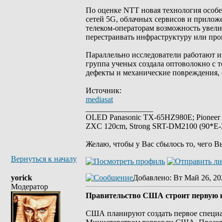
По оценке NTT новая технология особен
сетей 5G, облачных сервисов и прилож
телеком-операторам возможность увели
перестраивать инфраструктуру или про
Параллельно исследователи работают 
группа ученых создала оптоволокно с т
дефекты и механические повреждения, 
Источник:
mediasat
_________________
OLED Panasonic TX-65HZ980E; Pioneer
ZXC 120cm, Strong SRT-DM2100 (90*E-30
Желаю, чтобы у Вас сбылось то, чего В
Вернуться к началу
yorick
Добавлено
: Вт Май 26, 20
Модератор
Правительство США строит первую к
США планируют создать первое специа