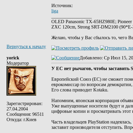
Источник:
liga
_________________
OLED Panasonic TX-65HZ980E; Pioneer
ZXC 120cm, Strong SRT-DM2100 (90*E-30
Желаю, чтобы у Вас сбылось то, чего В
Вернуться к началу
yorick
Добавлено
: Ср Июл 15, 2
Модератор
У ЕС нет рычагов, чтобы заставить 
Европейский Союз (ЕС) не сможет поме
еврокомиссар по вопросам демократии,
Его слова приводит Kotaku.
Напомним, японская корпорация объявил
Зарегистрирован:
Уже выпущенные носители будут и даль
27.04.2004
цифровые копии и просматривать этот 
Сообщения: 96511
Откуда: г.Киев
Часть владельцев PlayStation надеялас
заставит производителя отступить. Впр