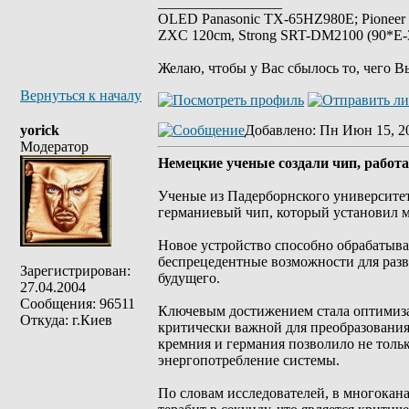
_________________
OLED Panasonic TX-65HZ980E; Pioneer
ZXC 120cm, Strong SRT-DM2100 (90*E-30
Желаю, чтобы у Вас сбылось то, чего В
Вернуться к началу
yorick
Добавлено
: Пн Июн 15, 2
Модератор
Немецкие ученые создали чип, работ
Ученые из Падерборнского университе
германиевый чип, который установил м
Новое устройство способно обрабатыват
беспрецедентные возможности для разви
Зарегистрирован:
будущего.
27.04.2004
Сообщения: 96511
Ключевым достижением стала оптимизац
Откуда: г.Киев
критически важной для преобразовани
кремния и германия позволило не толь
энергопотребление системы.
По словам исследователей, в многокан