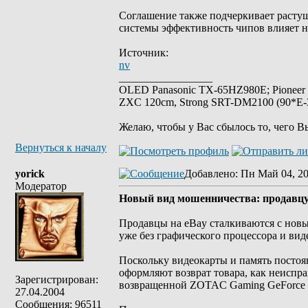
Соглашение также подчеркивает расту
системы эффективность чипов влияет н
Источник:
nv
_________________
OLED Panasonic TX-65HZ980E; Pioneer
ZXC 120cm, Strong SRT-DM2100 (90*E-30
Желаю, чтобы у Вас сбылось то, чего В
Вернуться к началу
yorick
Добавлено
: Пн Май 04, 2
Модератор
Новый вид мошенничества: продавцу 
Продавцы на eBay сталкиваются с нов
уже без графического процессора и вид
Поскольку видеокарты и память постоя
оформляют возврат товара, как неиспра
Зарегистрирован:
возвращенной ZOTAC Gaming GeForce RT
27.04.2004
Сообщения: 96511