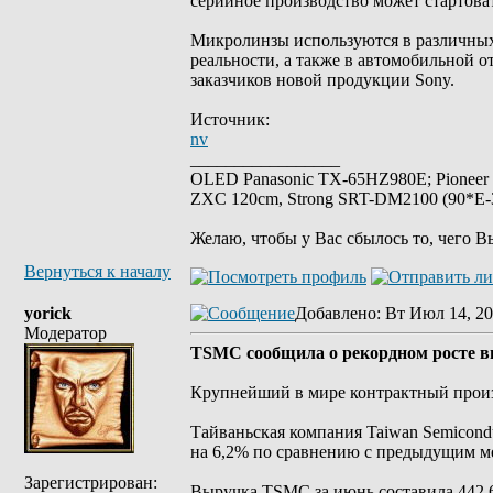
серийное производство может стартова
Микролинзы используются в различных 
реальности, а также в автомобильной 
заказчиков новой продукции Sony.
Источник:
nv
_________________
OLED Panasonic TX-65HZ980E; Pioneer
ZXC 120cm, Strong SRT-DM2100 (90*E-30
Желаю, чтобы у Вас сбылось то, чего В
Вернуться к началу
yorick
Добавлено
: Вт Июл 14, 20
Модератор
TSMC сообщила о рекордном росте вы
Крупнейший в мире контрактный произ
Тайваньская компания Taiwan Semicond
на 6,2% по сравнению с предыдущим м
Зарегистрирован:
Выручка TSMC за июнь составила 442,68