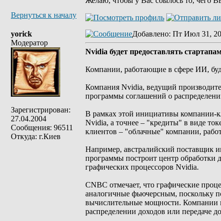
Желаю, чтобы у Вас сбылось то, чего В
Вернуться к началу
yorick
Добавлено
: Пт Июл 31, 2
Модератор
Nvidia будет предоставлять стартапа
Компании, работающие в сфере ИИ, буду
Компания Nvidia, ведущий производител
программы соглашений о распределени
Зарегистрирован:
В рамках этой инициативы компании-к
27.04.2004
Nvidia, а точнее – "кредиты" в виде т
Сообщения: 96511
клиентов – "облачные" компании, рабо
Откуда: г.Киев
Например, австралийский поставщик ин
программы построит центр обработки да
графических процессоров Nvidia.
CNBC отмечает, что графические проце
аналогичные фьючерсным, поскольку по
вычислительные мощности. Компании в
распределении доходов или передаче до