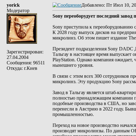
yorick
Добавлено
: Пт Июл 10, 2
Модератор
Sony переоборудует последний завод п
Sony приступила к переоборудованию св
К 2028 году выпуск дисков на предприя
микролинз. Об этом пишет издание The
Президент подразделения Sony DADC Д
Зарегистрирован:
Тальгау в настоящее время выпускает о
27.04.2004
PlayStation. Однако компания ожидает,
Сообщения: 96511
нынешнего уровня.
Откуда: г.Киев
В связи с этим всех 300 сотрудников п
микролинз. Эту продукцию Sony рассма
Завод в Тальгау является штаб-кварт
полностью принадлежащим компании пр
подобные производства в США, но заво
перенесли в Австрию в 2022 году. Быв
промышленностью.
Переход на новое производство начался
производят микролинзы. По данным ORF