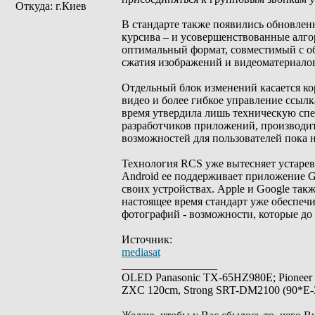
Откуда: г.Киев
В стандарте также появились обновле
курсива – и усовершенствованные алго
оптимальный формат, совместимый с о
сжатия изображений и видеоматериалов
Отдельный блок изменений касается ко
видео и более гибкое управление ссыл
время утвердила лишь техническую спе
разработчиков приложений, производи
возможностей для пользователей пока 
Технология RCS уже вытесняет устаре
Android ее поддерживает приложение G
своих устройствах. Apple и Google та
настоящее время стандарт уже обеспеч
фотографий - возможности, которые д
Источник:
mediasat
_________________
OLED Panasonic TX-65HZ980E; Pioneer
ZXC 120cm, Strong SRT-DM2100 (90*E-30