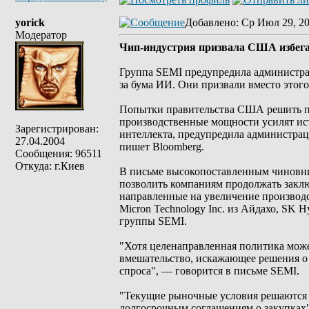
yorick
Добавлено
: Ср Июл 29, 2
Модератор
Чип-индустрия призвала США избега
Группа SEMI предупредила администра
за бума ИИ. Они призвали вместо этог
Попытки правительства США решить пр
производственные мощности усилят ис
Зарегистрирован:
интеллекта, предупредила администра
27.04.2004
пишет Bloomberg.
Сообщения: 96511
Откуда: г.Киев
В письме высокопоставленным чиновн
позволить компаниям продолжать заклю
направленные на увеличение производ
Micron Technology Inc. из Айдахо, SK H
группы SEMI.
"Хотя целенаправленная политика може
вмешательство, искажающее решения о
спроса", — говорится в письме SEMI.
"Текущие рыночные условия решаются з
долгосрочным соглашениям о закупках"