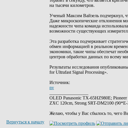
терабит в секунду, что является крити
на тысячи километров.
Ученый Максим Вайзель подчеркнул, чт
Даже микроскопические отклонения мо
надежности чипа команда использовал
возможности существующих измеритель
Эта разработка подчеркивает стратег
обмен информацией в реальном времен
экономики, такие чипы обеспечат необ
центров обработки данных по всему ми
Результаты исследования опубликованы в
for Ultrafast Signal Processing».
Источник:
nv
_________________
OLED Panasonic TX-65HZ980E; Pioneer
ZXC 120cm, Strong SRT-DM2100 (90*E-30
Желаю, чтобы у Вас сбылось то, чего В
Вернуться к началу