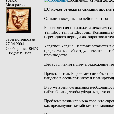
yorick
Добавлено
: Чт Май 28, 20
Модератор
ЕС может отложить санкции против к
Санкции введены, но действовать они н
Еврокомиссия предложила девятимесяч
Yangzhou Yangjie Electronic. Компания 
переходного периода автопроизводител
Зарегистрирован:
27.04.2004
Yangzhou Yangjie Electronic останется 
Сообщения: 96473
продолжать с ней сотрудничество - что
Откуда: г.Киев
производстве.
Для вступления в силу предложение тр
Представитель Еврокомиссии объяснил,
найдена в беспилотниках и планирующ
В то же время он признал необходимост
найти баланс, чтобы убедиться, что они
Проблема возникла из-за того, что евр
как предыдущие китайские поставщики