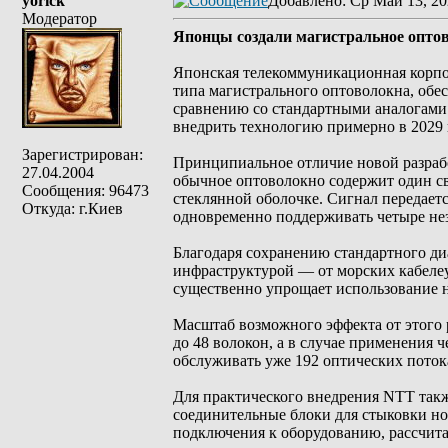
yorick
Добавлено
: Ср Май 13, 20
Модератор
Японцы создали магистральное опто
Японская телекоммуникационная корпор
типа магистрального оптоволокна, об
сравнению со стандартными аналогами
внедрить технологию примерно в 2029 
Зарегистрирован:
Принципиальное отличие новой разраб
27.04.2004
обычное оптоволокно содержит один св
Сообщения: 96473
стеклянной оболочке. Сигнал передает
Откуда: г.Киев
одновременно поддерживать четыре нез
Благодаря сохранению стандартного д
инфраструктурой — от морских кабелеу
существенно упрощает использование 
Масштаб возможного эффекта от этого
до 48 волокон, а в случае применения
обслуживать уже 192 оптических поток
Для практического внедрения NTT такж
соединительные блоки для стыковки н
подключения к оборудованию, рассчит