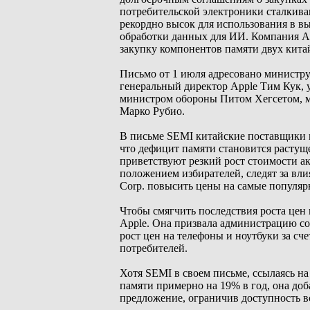
потребительской электроники сталкива
рекордно высок для использования в 
обработки данных для ИИ. Компания App
закупку компонентов памяти двух кит
Письмо от 1 июля адресовано министру
генеральный директор Apple Тим Кук, 
министром обороны Питом Хегсетом, м
Марко Рубио.
В письме SEMI китайские поставщики н
что дефицит памяти становится растущ
приветствуют резкий рост стоимости 
положением избирателей, следят за вли
Corp. повысить цены на самые популяр
Чтобы смягчить последствия роста цен 
Apple. Она призвала администрацию со
рост цен на телефоны и ноутбуки за сч
потребителей.
Хотя SEMI в своем письме, ссылаясь на
памяти примерно на 19% в год, она до
предложение, ограничив доступность вс