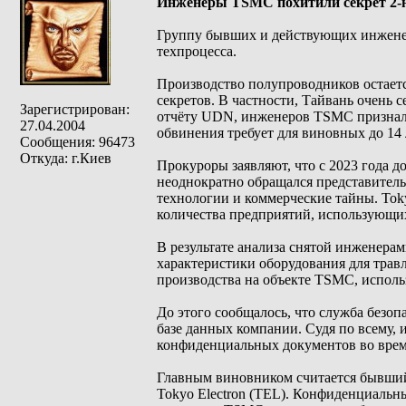
Инженеры TSMC похитили секрет 2-н
Группу бывших и действующих инжене
техпроцесса.
Производство полупроводников остаетс
секретов. В частности, Тайвань очень 
Зарегистрирован:
отчёту UDN, инженеров TSMC признали
27.04.2004
обвинения требует для виновных до 14
Сообщения: 96473
Откуда: г.Киев
Прокуроры заявляют, что с 2023 года
неоднократно обращался представитель
технологии и коммерческие тайны. Toky
количества предприятий, использующи
В результате анализа снятой инженера
характеристики оборудования для трав
производства на объекте TSMC, испол
До этого сообщалось, что служба безо
базе данных компании. Судя по всему
конфиденциальных документов во врем
Главным виновником считается бывший
Tokyo Electron (TEL). Конфиденциальн