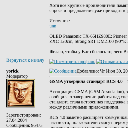
Хотя все крупные производители памят
спроса и предложения уже приводит к р
Источник:
unn
_________________
OLED Panasonic TX-65HZ980E; Pioneer
ZXC 120cm, Strong SRT-DM2100 (90*E-30
Желаю, чтобы у Вас сбылось то, чего В
Вернуться к началу
yorick
Добавлено
: Чт Июл 30, 20
Модератор
GSMA утвердила стандарт RCS 4.0 – т
Ассоциация GSMA (GSM Association), з
сообщила о завершении работы над спец
стандарта стала встроенная поддержка 
между различными приложениями.
Зарегистрирован:
RCS 4.0 заметно расширяет коммуника
27.04.2004
частности, пользователи смогут переход
Сообщения: 96473
присоединяться к групповым звонкам у