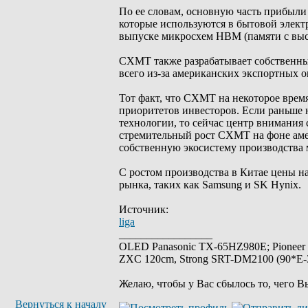
По ее словам, основную часть прибыли
которые используются в бытовой элект
выпуске микросхем HBM (памяти с выс
CXMT также разрабатывает собственны
всего из-за американских экспортных 
Тот факт, что CXMT на некоторое врем
приоритетов инвесторов. Если раньше
технологии, то сейчас центр внимания
стремительный рост CXMT на фоне аме
собственную экосистему производства 
С ростом производства в Китае цены на
рынка, таких как Samsung и SK Hynix.
Источник:
liga
_________________
OLED Panasonic TX-65HZ980E; Pioneer
ZXC 120cm, Strong SRT-DM2100 (90*E-30
Желаю, чтобы у Вас сбылось то, чего В
Вернуться к началу