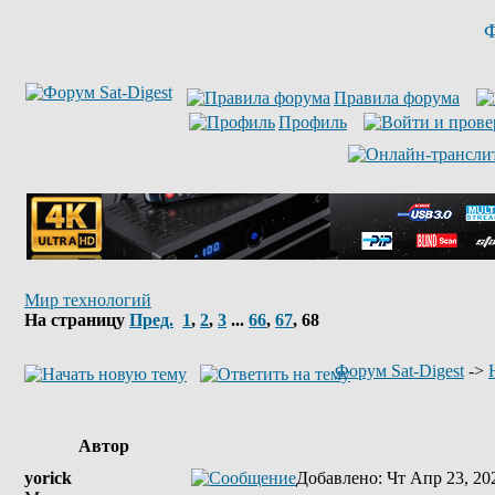
Ф
Правила форума
Профиль
Мир технологий
На страницу
Пред.
1
,
2
,
3
...
66
,
67
,
68
Форум Sat-Digest
->
Автор
yorick
Добавлено
: Чт Апр 23, 20