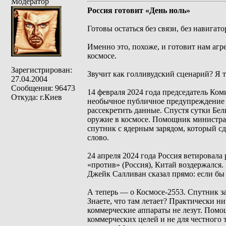
Модератор
Россия готовит «День ноль»
Готовы остаться без связи, без навигатор
Именно это, похоже, и готовит нам агре
космосе.
Зарегистрирован:
Звучит как голливудский сценарий? Я т
27.04.2004
Сообщения: 96473
14 февраля 2024 года председатель Ко
Откуда: г.Киев
необычное публичное предупреждение —
рассекретить данные. Спустя сутки Бе
оружие в космосе. Помощник министра 
спутник с ядерным зарядом, который с
слово.
24 апреля 2024 года Россия ветировала
«против» (Россия), Китай воздержался.
Джейк Салливан сказал прямо: если бы
А теперь — о Космосе-2553. Спутник за
Знаете, что там летает? Практически н
коммерческие аппараты не лезут. Помо
коммерческих целей и не для честного 