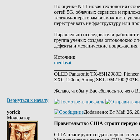
По оценке NTT новая технология особен
сетей 5G, облачных сервисов и прилож
телеком-операторам возможность увели
перестраивать инфраструктуру или про
Параллельно исследователи работают 
группа ученых создала оптоволокно с т
дефекты и механические повреждения, 
Источник:
mediasat
_________________
OLED Panasonic TX-65HZ980E; Pioneer
ZXC 120cm, Strong SRT-DM2100 (90*E-30
Желаю, чтобы у Вас сбылось то, чего В
Вернуться к началу
yorick
Добавлено
: Вт Май 26, 20
Модератор
Правительство США строит первую к
США планируют создать первое специа