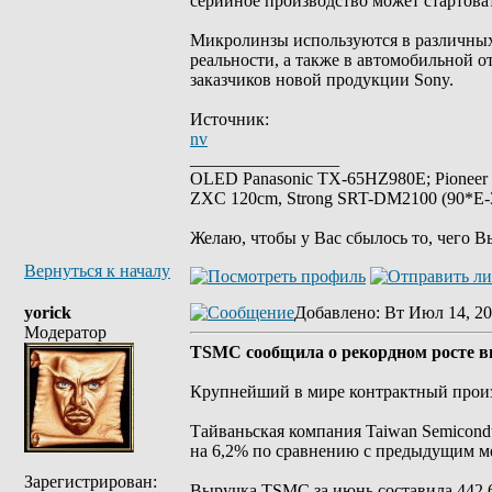
серийное производство может стартова
Микролинзы используются в различных 
реальности, а также в автомобильной 
заказчиков новой продукции Sony.
Источник:
nv
_________________
OLED Panasonic TX-65HZ980E; Pioneer
ZXC 120cm, Strong SRT-DM2100 (90*E-30
Желаю, чтобы у Вас сбылось то, чего В
Вернуться к началу
yorick
Добавлено
: Вт Июл 14, 20
Модератор
TSMC сообщила о рекордном росте вы
Крупнейший в мире контрактный произ
Тайваньская компания Taiwan Semicond
на 6,2% по сравнению с предыдущим м
Зарегистрирован:
Выручка TSMC за июнь составила 442,68