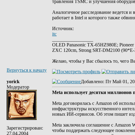
травления TSMC и улучшения оборудов
Аналогичное расследование ведется и
работает в Intel и которого также обви
Источник:
itc
_________________
OLED Panasonic TX-65HZ980E; Pioneer
ZXC 120cm, Strong SRT-DM2100 (90*E-30
Желаю, чтобы у Вас сбылось то, чего В
Вернуться к началу
yorick
Добавлено
: Пт Май 01, 20
Модератор
Meta использует десятки миллионов 
Meta договорилась с Amazon об исполь
инфраструктуры искусственного интелл
новых ИИ-сервисов. Об этом пишет издан
Meta заключила соглашение с Amazon We
Зарегистрирован:
чтобы поддержать следующее поколение
27.04.2004