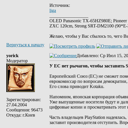
Источник:
liga
_________________
OLED Panasonic TX-65HZ980E; Pioneer
ZXC 120cm, Strong SRT-DM2100 (90*E-30
Желаю, чтобы у Вас сбылось то, чего В
Вернуться к началу
yorick
Добавлено
: Ср Июл 15, 2
Модератор
У ЕС нет рычагов, чтобы заставить 
Европейский Союз (ЕС) не сможет поме
еврокомиссар по вопросам демократии,
Его слова приводит Kotaku.
Напомним, японская корпорация объявил
Зарегистрирован:
Уже выпущенные носители будут и даль
27.04.2004
цифровые копии и просматривать этот 
Сообщения: 96473
Откуда: г.Киев
Часть владельцев PlayStation надеялас
заставит производителя отступить. Впр