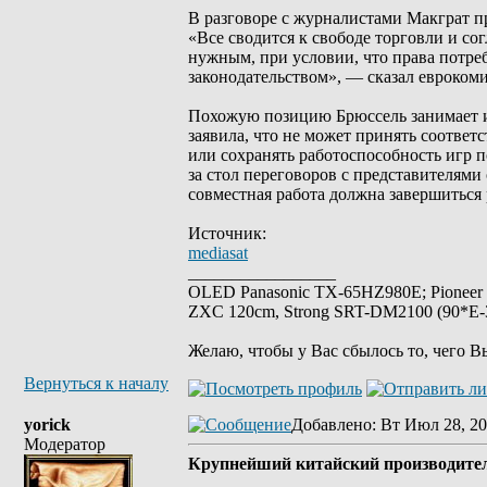
В разговоре с журналистами Макграт пр
«Все сводится к свободе торговли и со
нужным, при условии, что права потр
законодательством», — сказал еврокоми
Похожую позицию Брюссель занимает и 
заявила, что не может принять соотве
или сохранять работоспособность игр п
за стол переговоров с представителям
совместная работа должна завершиться 
Источник:
mediasat
_________________
OLED Panasonic TX-65HZ980E; Pioneer
ZXC 120cm, Strong SRT-DM2100 (90*E-30
Желаю, чтобы у Вас сбылось то, чего В
Вернуться к началу
yorick
Добавлено
: Вт Июл 28, 20
Модератор
Крупнейший китайский производител