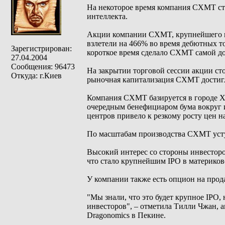
На некоторое время компания CXMT ста
интеллекта.
Акции компании CXMT, крупнейшего ки
взлетели на 466% во время дебютных то
Зарегистрирован:
короткое время сделало CXMT самой д
27.04.2004
Сообщения: 96473
На закрытии торговой сессии акции сто
Откуда: г.Киев
рыночная капитализация CXMT достигла
Компания CXMT базируется в городе Х
очередным бенефициаром бума вокруг и
центров привело к резкому росту цен 
По масштабам производства CXMT уступ
Высокий интерес со стороны инвесторо
что стало крупнейшим IPO в материково
У компании также есть опцион на прод
"Мы знали, что это будет крупное IPO, 
инвесторов", – отметила Тилли Чжан,
Dragonomics в Пекине.