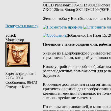
_________________
OLED Panasonic TX-65HZ980E; Pioneer
ZXC 120cm, Strong SRT-DM2100 (90*E-30
Желаю, чтобы у Вас сбылось то, чего В
Вернуться к началу
yorick
Добавлено
: Пн Июн 15, 2
Модератор
Немецкие ученые создали чип, работ
Ученые из Падерборнского университе
германиевый чип, который установил м
Новое устройство способно обрабатыват
беспрецедентные возможности для разви
Зарегистрирован:
будущего.
27.04.2004
Сообщения: 96473
Ключевым достижением стала оптимизац
Откуда: г.Киев
критически важной для преобразовани
кремния и германия позволило не толь
энергопотребление системы.
По словам исследователей, в многокан