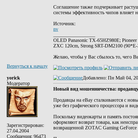
Соглашение также подчеркивает расту
системы эффективность чипов влияет н
Источник:
nv
_________________
OLED Panasonic TX-65HZ980E; Pioneer
ZXC 120cm, Strong SRT-DM2100 (90*E-30
Желаю, чтобы у Вас сбылось то, чего В
Вернуться к началу
yorick
Добавлено
: Пн Май 04, 2
Модератор
Новый вид мошенничества: продавцу 
Продавцы на eBay сталкиваются с нов
уже без графического процессора и вид
Поскольку видеокарты и память постоя
оформляют возврат товара, как неиспра
Зарегистрирован:
возвращенной ZOTAC Gaming GeForce RT
27.04.2004
Сообщения: 96473