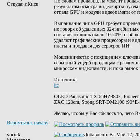
По словам продавца, на момент продаж
Откуда: г.Киев
результатам осмотра видеокарты путем 
отпаял GPU и модули видеопамяти от п
Выпаивание чипа GPU требует определе
не говоря об удаленных 32-гигабитны
составляют лишь около 10-20% от обще
удаляют графические процессоры и вид
платы и продавая для серверов ИИ.
Мошенничество с похищением ключевых
серьезный ущерб продавцам с различны
микросхем видеопамяти, и пока рынок н
Источник:
itc
_________________
OLED Panasonic TX-65HZ980E; Pioneer
ZXC 120cm, Strong SRT-DM2100 (90*E-30
Желаю, чтобы у Вас сбылось то, чего В
Вернуться к началу
yorick
Добавлено
: Вт Май 12, 20