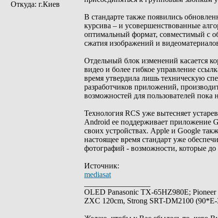
Откуда: г.Киев
В стандарте также появились обновле
курсива – и усовершенствованные алго
оптимальный формат, совместимый с о
сжатия изображений и видеоматериалов
Отдельный блок изменений касается ко
видео и более гибкое управление ссыл
время утвердила лишь техническую спе
разработчиков приложений, производи
возможностей для пользователей пока 
Технология RCS уже вытесняет устаре
Android ее поддерживает приложение G
своих устройствах. Apple и Google та
настоящее время стандарт уже обеспеч
фотографий - возможности, которые д
Источник:
mediasat
_________________
OLED Panasonic TX-65HZ980E; Pioneer
ZXC 120cm, Strong SRT-DM2100 (90*E-30