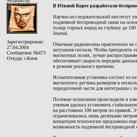
Модератор
В Южной Корее разработали беспрово
Научно-исследовательский институт э
подземной беспроводной связи на осно
толщу горных пород на глубину до 100
Journal.
Зарегистрирован:
Обычные радиоволны практически не с
27.04.2004
затухания сигнала. Чтобы преодолеть э
Сообщения: 96473
магнитных полях, лучше распространяющ
Откуда: г.Киев
обеспечивает скорость передачи данных 
в режиме реального времени.
Испытательная установка состоит из п
магнитного датчика размером в нескол
передаточной части для интеграции с 
Полевые испытания происходили в изв
ученым удалось установить стабильну
на расстоянии 100 метров по прямой. 
ограничивались лишь десятками метров
концепция технологии предложена еще 
возможность подземной беспроводной с