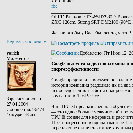
Источник:
rbc
_________________
OLED Panasonic TX-65HZ980E; Pioneer
ZXC 120cm, Strong SRT-DM2100 (90*E-30
Желаю, чтобы у Вас сбылось то, чего В
Вернуться к началу
yorick
Добавлено
: Пт Июн 12, 2
Модератор
Google выпустила два новых чипа дл
энергоэффективности
Google представила восьмое поколение 
истории компания разделила их на два
непосредственной работы с запросами 
компании в Лас-Вегасе.
Зарегистрирован:
27.04.2004
Чип TPU 8t предназначен для обучения
Сообщения: 96473
— это вдвое больше межчиповой пропу
Откуда: г.Киев
TPU 8i создан для инференса и рассчи
1152 процессоров в одном кластере. По
перспективе станет таким же крупным р