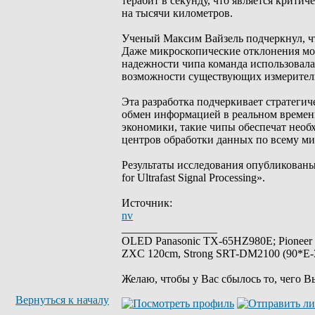
терабит в секунду, что является крити
на тысячи километров.
Ученый Максим Вайзель подчеркнул, чт
Даже микроскопические отклонения мо
надежности чипа команда использовал
возможности существующих измеритель
Эта разработка подчеркивает стратег
обмен информацией в реальном времен
экономики, такие чипы обеспечат необ
центров обработки данных по всему ми
Результаты исследования опубликованы в
for Ultrafast Signal Processing».
Источник:
nv
_________________
OLED Panasonic TX-65HZ980E; Pioneer
ZXC 120cm, Strong SRT-DM2100 (90*E-30
Желаю, чтобы у Вас сбылось то, чего В
Вернуться к началу