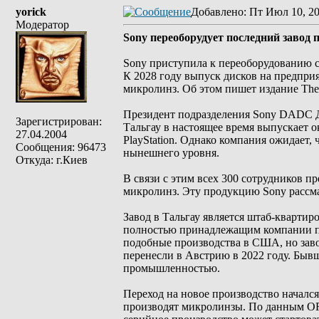
yorick
Добавлено
: Пт Июл 10, 2
Модератор
Sony переоборудует последний завод п
Sony приступила к переоборудованию св
К 2028 году выпуск дисков на предприя
микролинз. Об этом пишет издание The
Президент подразделения Sony DADC Д
Зарегистрирован:
Тальгау в настоящее время выпускает о
27.04.2004
PlayStation. Однако компания ожидает,
Сообщения: 96473
нынешнего уровня.
Откуда: г.Киев
В связи с этим всех 300 сотрудников п
микролинз. Эту продукцию Sony рассма
Завод в Тальгау является штаб-кварт
полностью принадлежащим компании пр
подобные производства в США, но заво
перенесли в Австрию в 2022 году. Быв
промышленностью.
Переход на новое производство начался
производят микролинзы. По данным ORF