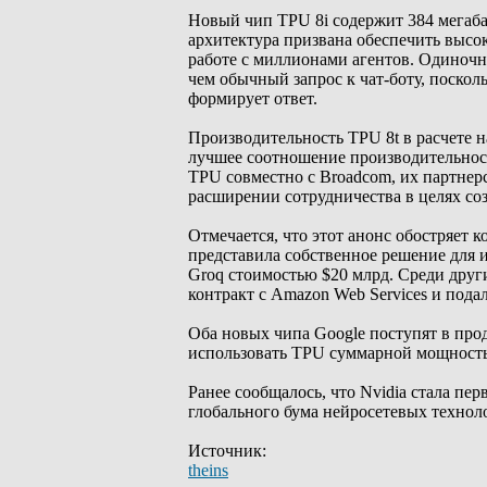
Новый чип TPU 8i содержит 384 мегаба
архитектура призвана обеспечить выс
работе с миллионами агентов. Одиночн
чем обычный запрос к чат-боту, поскол
формирует ответ.
Производительность TPU 8t в расчете н
лучшее соотношение производительност
TPU совместно с Broadcom, их партнерс
расширении сотрудничества в целях соз
Отмечается, что этот анонс обостряет
представила собственное решение для и
Groq стоимостью $20 млрд. Среди друг
контракт с Amazon Web Services и подал
Оба новых чипа Google поступят в прода
использовать TPU суммарной мощностью
Ранее сообщалось, что Nvidia стала пе
глобального бума нейросетевых технол
Источник:
theins