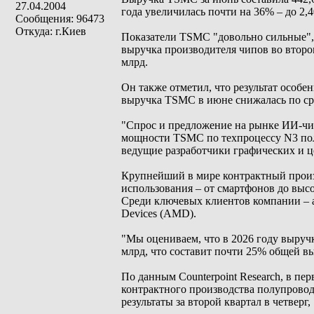
27.04.2004
года увеличилась почти на 36% – до 2,4
Сообщения: 96473
Откуда: г.Киев
Показатели TSMC "довольно сильные", 
выручка производителя чипов во второ
млрд.
Он также отметил, что результат особе
выручка TSMC в июне снижалась по с
"Спрос и предложение на рынке ИИ-чи
мощности TSMC по техпроцессу N3 полн
ведущие разработчики графических и це
Крупнейший в мире контрактный произ
использования – от смартфонов до вы
Среди ключевых клиентов компании – а
Devices (AMD).
"Мы оцениваем, что в 2026 году выруч
млрд, что составит почти 25% общей в
По данным Counterpoint Research, в п
контрактного производства полупровод
результаты за второй квартал в четверг,