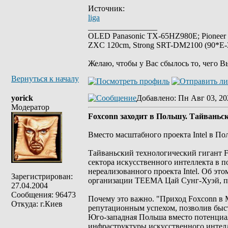
Источник:
liga
_________________
OLED Panasonic TX-65HZ980E; Pioneer
ZXC 120cm, Strong SRT-DM2100 (90*E-30
Желаю, чтобы у Вас сбылось то, чего В
Вернуться к началу
yorick
Добавлено
: Пн Авг 03, 20
Модератор
Foxconn заходит в Польшу. Тайваньск
Вместо масштабного проекта Intel в П
Тайваньский технологический гигант F
сектора искусственного интеллекта в п
нереализованного проекта Intel. Об эт
Зарегистрирован:
организации TEEMA Цай Сунг-Хуэй, пиш
27.04.2004
Сообщения: 96473
Почему это важно. "Приход Foxconn в 
Откуда: г.Киев
репутационным успехом, позволив быстр
Юго-западная Польша вместо потенциа
инфраструктуры искусственного интелл