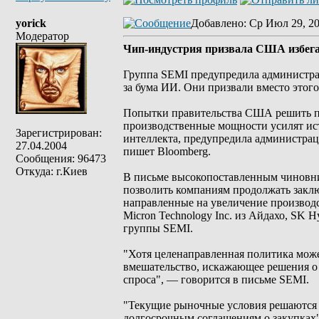
yorick
Добавлено
: Ср Июл 29, 2
Модератор
Чип-индустрия призвала США избега
Группа SEMI предупредила администра
за бума ИИ. Они призвали вместо этог
Попытки правительства США решить пр
производственные мощности усилят ис
Зарегистрирован:
интеллекта, предупредила администра
27.04.2004
пишет Bloomberg.
Сообщения: 96473
Откуда: г.Киев
В письме высокопоставленным чиновн
позволить компаниям продолжать заклю
направленные на увеличение производ
Micron Technology Inc. из Айдахо, SK H
группы SEMI.
"Хотя целенаправленная политика може
вмешательство, искажающее решения о
спроса", — говорится в письме SEMI.
"Текущие рыночные условия решаются з
долгосрочным соглашениям о закупках"