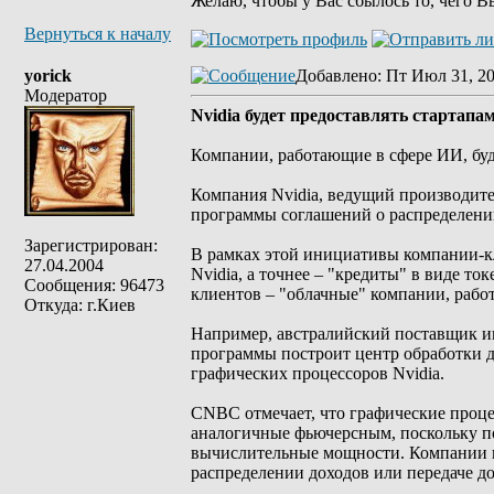
Желаю, чтобы у Вас сбылось то, чего В
Вернуться к началу
yorick
Добавлено
: Пт Июл 31, 2
Модератор
Nvidia будет предоставлять стартапа
Компании, работающие в сфере ИИ, буду
Компания Nvidia, ведущий производител
программы соглашений о распределени
Зарегистрирован:
В рамках этой инициативы компании-к
27.04.2004
Nvidia, а точнее – "кредиты" в виде т
Сообщения: 96473
клиентов – "облачные" компании, рабо
Откуда: г.Киев
Например, австралийский поставщик ин
программы построит центр обработки да
графических процессоров Nvidia.
CNBC отмечает, что графические проце
аналогичные фьючерсным, поскольку по
вычислительные мощности. Компании в
распределении доходов или передаче до