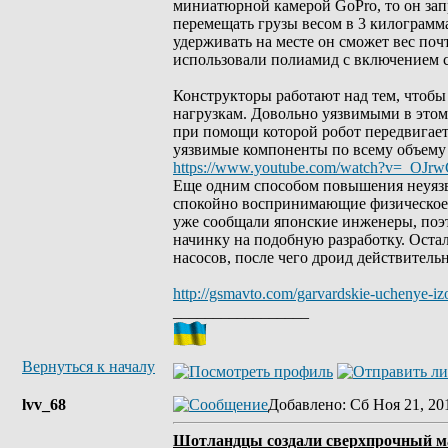
миниатюрной камерой GoPro, то он зап
перемещать грузы весом в 3 килограмма
удерживать на месте он сможет вес по
использовали полиамид с включением 
Конструкторы работают над тем, чтобы
нагрузкам. Довольно уязвимыми в этом
при помощи которой робот передвигает
уязвимые компоненты по всему объему 
https://www.youtube.com/watch?v=_OJrw
Еще одним способом повышения неуязви
спокойно воспринимающие физическое 
уже сообщали японские инженеры, поэ
начинку на подобную разработку. Оста
насосов, после чего дроид действител
http://gsmavto.com/garvardskie-uchenye-iz
_________________
Вернуться к началу
lvv_68
Добавлено
: Сб Ноя 21, 20
Шотландцы создали сверхпрочный м