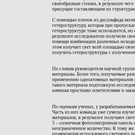
своеобразные стопки, в результате че
присущие составляющим их структурам
С помощью пленок из дисульфида молиб
гетероструктуру, которая при пропускан
гетероструктуре тоже используется, но
результате исследователи получили сво
помощи комбинации различных исходн
этом излучает свет всей площадью свое
получить гетероструктуры с излучение
По словам руководителя научной групп
материалы. Более того, излучаемые ра
применению одноатомных материалов р
такого материала подтолкнуло исследо
начиная простыми осветителями и закан
По оценкам ученых, у разрабатываемых
Часть из них команда уже сумела изуч
материалов, в результате получают све
5 – солнечная фотоэлектронная панель
неограниченное количество. К тому же 
поляризация испускаемого светового п