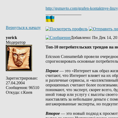
http://gsmavto.com/grafen-kontaktnye-linzy
_________________
Вернуться к началу
yorick
Добавлено
: Пн Дек 14, 20
Модератор
Топ-10 потребительских трендов на н
Ericsson Consumerlab провели очередн
спрогнозировать основные потребитель
Первое
— это «Интернет как образ жизн
считают, что Интернет влияет на их обр
Зарегистрирован:
и различные сервисы, и «коллективный
27.04.2004
опрошенных считают более полезными, 
Сообщения: 96510
понимают, что эксперт, скорее всего, б
Откуда: г.Киев
иной товар или услугу с высоты своего
наоставлять за небольшие деньги с по
ангажированные эксперты, но подкупит
Второе
— это новый подход к просмотру