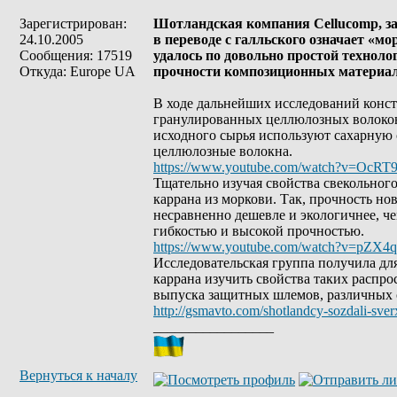
Зарегистрирован:
Шотландская компания Cellucomp, з
24.10.2005
в переводе с галльского означает «м
Сообщения: 17519
удалось по довольно простой технол
Откуда: Europe UA
прочности композиционных материал
В ходе дальнейших исследований конст
гранулированных целлюлозных волокон.
исходного сырья используют сахарную 
целлюлозные волокна.
https://www.youtube.com/watch?v=OcRT
Тщательно изучая свойства свекольног
каррана из моркови. Так, прочность но
несравненно дешевле и экологичнее, ч
гибкостью и высокой прочностью.
https://www.youtube.com/watch?v=pZX4
Исследовательская группа получила дл
каррана изучить свойства таких распр
выпуска защитных шлемов, различных 
http://gsmavto.com/shotlandcy-sozdali-sver
_________________
Вернуться к началу