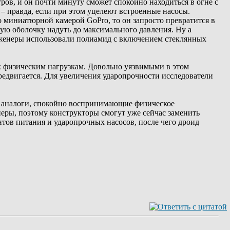
тров, и он почти минуту сможет спокойно находиться в огне с
 – правда, если при этом уцелеют встроенные насосы.
о миниатюрной камерой GoPro, то он запросто превратится в
ую оболочку надуть до максимального давления. Ну а
инженеры использовали полиамид с включением стеклянных
к физическим нагрузкам. Довольно уязвимыми в этом
едвигается. Для увеличения ударопрочности исследователи
а аналоги, спокойно воспринимающие физическое
еры, поэтому конструкторы смогут уже сейчас заменить
тов питания и ударопрочных насосов, после чего дроид