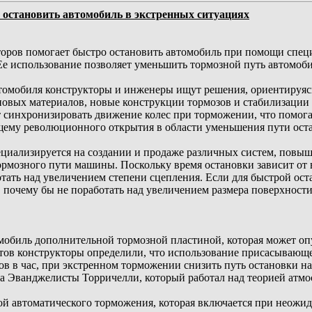
 остановить автомобиль в экстренных ситуациях
оров помогает быстро остановить автомобиль при помощи специ
Ее использование позволяет уменьшить тормозной путь автомоби
омобиля конструкторы и инженеры ищут решения, ориентируясь 
новых материалов, новые конструкции тормозов и стабилизации
 синхронизировать движение колес при торможении, что помогае
ящему революционного открытия в области уменьшения пути оста
пециализируется на создании и продаже различных систем, пов
рмозного пути машины. Поскольку время остановки зависит от в
ать над увеличением степени сцепления. Если для быстрой оста
 почему бы не поработать над увеличением размера поверхност
обиль дополнительной тормозной пластиной, которая может опу
нтов конструкторы определили, что использование присасывающе
ов в час, при экстренном торможении снизить путь остановки н
ка Эванджелисты Торричелли, который работал над теорией атмо
й автоматического торможения, которая включается при неожи