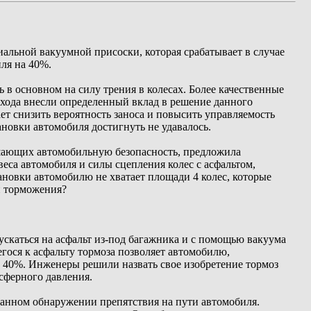
альной вакуумной присоски, которая срабатывает в случае
ля на 40%.
в основном на силу трения в колесах. Более качественные
 хода внесли определенный вклад в решение данного
т снизить вероятность заноса и повысить управляемость
новки автомобиля достигнуть не удавалось.
ышающих автомобильную безопасность, предложила
еса автомобиля и силы сцепления колес с асфальтом,
новки автомобилю не хватает площади 4 колес, которые
и торможения?
скаться на асфальт из-под багажника и с помощью вакуума
гося к асфальту тормоза позволяет автомобилю,
а 40%. Инженеры решили назвать свое изобретение тормоз
сферного давления.
данном обнаружении препятствия на пути автомобиля.