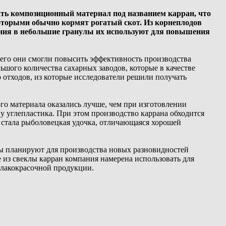
ть композиционный материал под названием карран, что
которыми обычно кормят рогатый скот. Из корнеплодов
ания в небольшие гранулы их используют для повышения
чего они смогли повысить эффективность производства
шого количества сахарных заводов, которые в качестве
 отходов, из которые исследователи решили получать
го материала оказались лучше, чем при изготовлении
 у углепластика. При этом производство каррана обходится
а стала рыболовецкая удочка, отличающаяся хорошей
ры планируют для производства новых разновидностей
 из свеклы карран компания намерена использовать для
лакокрасочной продукции.