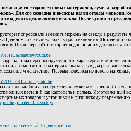
анимающаяся созданием новых материалов, сумела разработа
орковь». Для его создания инженеры взяли отходы моркови, 
огии выделить целлюлозные волокна. После сушки и прессов
ов.
рукторы попробовали заменить морковь на свеклу, в результате 
 В данном случае свою роль сыграло наличие в Шотландии боль
свеклу. После переработки корнеплодов остается довольно много
9PIe5HQ&feature=youtu.be
о каррана, инженеры обнаружили, что характеристики полученно
вого вида композитного материала оказалась в два раза выше чем
ем создание углепластика. Первым изделием из нового материал
qY7OF1E&feature=youtu.be
я своих дальнейших экспериментов несколько грантов. Инжене
остраненных растений как картофель и пальма. Изготовленный же
спортивных товаров и устойчивой к физическому повреждению 
xprochnyj-material-iz-svekly/