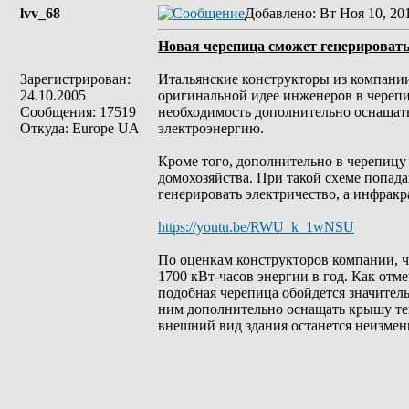
lvv_68
Добавлено
: Вт Ноя 10, 20
Новая черепица сможет генерировать
Зарегистрирован:
Итальянские конструкторы из компании
24.10.2005
оригинальной идее инженеров в черепи
Сообщения: 17519
необходимость дополнительно оснащать
Откуда: Europe UA
электроэнергию.
Кроме того, дополнительно в черепицу
домохозяйства. При такой схеме попад
генерировать электричество, а инфракр
https://youtu.be/RWU_k_1wNSU
По оценкам конструкторов компании, 
1700 кВт-часов энергии в год. Как отм
подобная черепица обойдется значител
ним дополнительно оснащать крышу теп
внешний вид здания останется неизмен