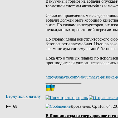
Вакуумный тормоз на асфальт опускаетс
тормозной системы автомобиля и может
Согласно проведенным исследованиям, т
асфальт должен быть хорошего качества
в час. По словам конструкторов, их из
неожиданных препятствий перед автом
По словам главы конструкторского бюр
безопасности автомобиля. Из-за высок
как минимум систему ремней безопасно
Пока что о точных планах по использо
производителей уже заинтересовались н
http://gsmavto.com/vakuumnaya-prisoska-po
_________________
Вернуться к началу
lvv_68
Добавлено
: Ср Ноя 04, 20
В Японии создали сверхпрочное стек