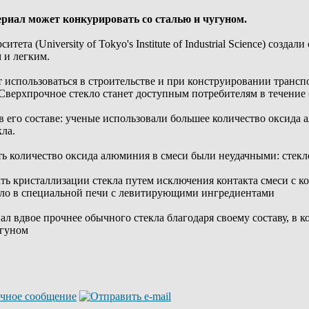
риал может конкурировать со сталью и чугуном.
ета (University of Tokyo's Institute of Industrial Science) созда
 и легким.
т использоваться в строительстве и при конструировании трансп
Сверхпрочное стекло станет доступным потребителям в течение
 в его составе: ученые использовали большее количество оксида
ла.
количество оксида алюминия в смеси были неудачными: стекло 
ть кристаллизации стекла путем исключения контакта смеси с 
екло в специальной печи с левитирующими ингредиентами
л вдвое прочнее обычного стекла благодаря своему составу, в к
угуном