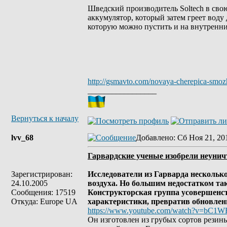
Шведский производитель Soltech в сво
аккумулятор, который затем греет вод
которую можно пустить и на внутренни
http://gsmavto.com/novaya-cherepica-smozh
_________________
Вернуться к началу
lvv_68
Добавлено
: Сб Ноя 21, 20
Гарвардские ученые изобрели неуни
Зарегистрирован:
Исследователи из Гарварда нескольк
24.10.2005
воздуха. Но большим недостатком так
Сообщения: 17519
Конструкторская группа усовершенст
Откуда: Europe UA
характеристики, превратив обновлен
https://www.youtube.com/watch?v=bC1
Он изготовлен из грубых сортов резин