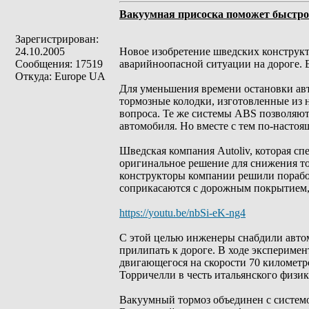
Вакуумная присоска поможет быстро
Зарегистрирован:
24.10.2005
Новое изобретение шведских конструкт
Сообщения: 17519
аварийноопасной ситуации на дороге. 
Откуда: Europe UA
Для уменьшения времени остановки авт
тормозные колодки, изготовленные из 
вопроса. Те же системы ABS позволяют
автомобиля. Но вместе с тем по-насто
Шведская компания Autoliv, которая с
оригинальное решение для снижения то
конструкторы компании решили поработ
соприкасаются с дорожным покрытием,
https://youtu.be/nbSi-eK-ng4
С этой целью инженеры снабдили автом
прилипать к дороге. В ходе экспериме
двигающегося на скорости 70 километр
Торричелли в честь итальянского физи
Вакуумный тормоз объединен с системо