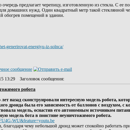
ю очередь предлагает черепицу, изготовленную из стекла. С ее
у для домашних нужд. Один квадратный метр такой стеклянной ч
й обогрев помещений в здании.
et-generirovat-energiyu-iz-solnca/
15 13:29
Заголовок сообщения
:
чтожимого робота
о лет назад сконструировали интересную модель робота, кот
ого дроида была его зависимость от баллонов с воздухом, с
вовала модель, оснастив его автономным источником питания
ную модель бота в поистине неуничтожимого робота.
WFU4G-WU&feature=youtu.be
ы, благодаря чему небольшой дроид может спокойно работать пр