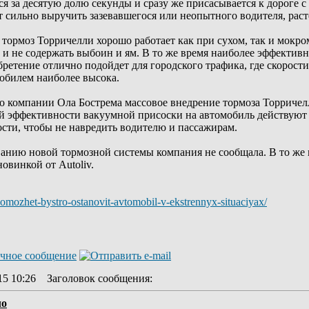
я за десятую долю секунды и сразу же присасывается к дороге 
 сильно выручить зазевавшегося или неопытного водителя, рас
ормоз Торричелли хорошо работает как при сухом, так и мокром 
 и не содержать выбоин и ям. В то же время наиболее эффективн
обретение отлично подойдет для городского трафика, где скорос
обилем наиболее высока.
о компании Ола Бострема массовое внедрение тормоза Торричел
ой эффективности вакуумной присоски на автомобиль действуют 
сти, чтобы не навредить водителю и пассажирам.
ванию новой тормозной системы компания не сообщала. В то же 
овинкой от Autoliv.
mozhet-bystro-ostanovit-avtomobil-v-ekstrennyx-situaciyax/
15 10:26
Заголовок сообщения
:
ло