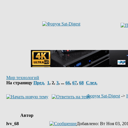
Мир технологий
На страницу
Пред.
1
,
2
,
3
, ...
66
,
67
,
68
След.
Форум Sat-Digest
->
Автор
lvv_68
Добавлено
: Вт Ноя 03, 20