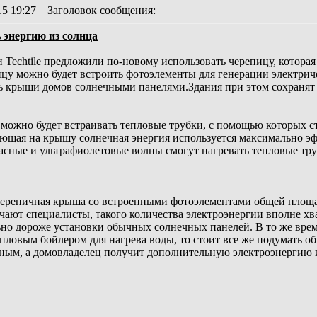
15 19:27
Заголовок сообщения
:
 энергию из солнца
 Techtile предложили по-новому использовать черепицу, котора
цу можно будет встроить фотоэлементы для генерации электриче
 крыши домов солнечными панелями.Здания при этом сохранят с
 можно будет встраивать тепловые трубки, с помощью которых 
ающая на крышу солнечная энергия используется максимально э
асные и ультрафиолетовые волны смогут нагревать тепловые тру
черепичная крыша со встроенными фотоэлементами общей площа
ечают специалисты, такого количества электроэнергии вполне хв
ьно дороже установки обычных солнечных панелей. В то же врем
ловым бойлером для нагрева воды, то стоит все же подумать о
ным, а домовладелец получит дополнительную электроэнергию и