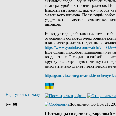
активной среде. Ему не страшен сильны
температурой в 3 тысячи градусов. По 
Емкости внутренних аккумуляторов хват
маленького шпиона. Ползающий робот м
удерживать на месте он сможет вес по
шариков.
Конструкторы работают над тем, чтобы
отношении остаются электронные компо
планируют разместить уязвимые компон
https://www.youtube.com/watch?v=_OJrw
Еще одним способом повышения неуязв
воздействие. О создании гибкой вычис
хрупкую электронную начинку на подоб
действительно станет практически не
http://gsmavto.com/garvardskie-uchenye-iz
_________________
Вернуться к началу
lvv_68
Добавлено
: Сб Ноя 21, 20
Шотландцы создали сверхпрочный м