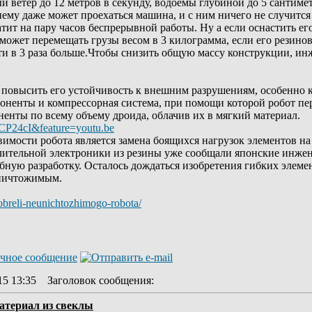
й ветер до 12 метров в секунду, водоемы глубиной до 5 сантиме
нему даже может проехаться машина, и с ним ничего не случится
ит на пару часов беспрерывной работы. Ну а если оснастить ег
ожет перемещать грузы весом в 3 килограмма, если его резинов
чти в 3 раза больше.Чтобы снизить общую массу конструкции, 
 повысить его устойчивость к внешним разрушениям, особенно 
ненты и компрессорная система, при помощи которой робот пер
енты по всему объему дроида, облачив их в мягкий материал.
CP24cI&feature=youtu.be
имости робота является замена боящихся нагрузок элементов н
лительной электроники из резины уже сообщали японские инжен
ную разработку. Осталось дождаться изобретения гибких элемен
уничтожимым.
obreli-neunichtozhimogo-robota/
15 13:35
Заголовок сообщения
:
атериал из свеклы