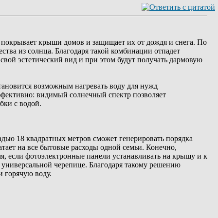
я покрывает крыши домов и защищает их от дождя и снега. По
ства из солнца. Благодаря такой комбинации отпадет
вой эстетический вид и при этом будут получать дармовую
становится возможным нагревать воду для нужд
ффективно: видимый солнечный спектр позволяет
бки с водой.
дью 18 квадратных метров сможет генерировать порядка
атает на все бытовые расходы одной семьи. Конечно,
я, если фотоэлектронные панели устанавливать на крышу и к
б универсальной черепице. Благодаря такому решению
 горячую воду.