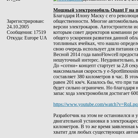
Мощный электромобиль Quant F на по
Благодаря Илону Маску с его революци
Зарегистрирован:
общественности. Многие автомобильные
24.10.2005
версии электрокаров. Автостроители ис
Сообщения: 17519
которым совет директоров компании ре
Откуда: Europe UA
общего ускорения развития данной обл
топливных ячейках, что нашло определ
свою очередь использует для питания 
Весной 2014 года nanoFlowcell предоста
нешуточный интерес. Неудивительно, в
До «сотни» концепт стартует за 2,8 сек
максимальная скорость у e-Sportlimous
составляет 380 километров в час. В эт
равен 201 км/ч. Казалось бы, что при 
будет сильно ограничен. Но благодаря 
запас хода электромобиля достигает 60
https://www.youtube.com/watch?v=RqLp
Разработчик на этом не остановился и
двигательной установки в электрокарес
километров. В то же время заявленная м
хватит для любых существующих автом