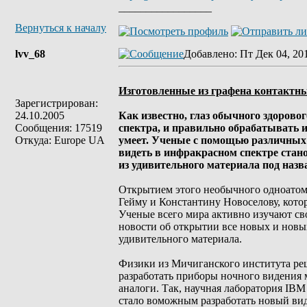
_________________
Вернуться к началу
lvv_68
Добавлено
: Пт Дек 04, 20
Изготовленные из графена контактны
Зарегистрирован:
24.10.2005
Как известно, глаз обычного здорово
Сообщения: 17519
спектра, и правильно обрабатывать 
Откуда: Europe UA
умеет. Ученые с помощью различных 
видеть в инфракрасном спектре ста
из удивительного материала под назв
Открытием этого необычного одноатом
Гейму и Константину Новоселову, котор
Ученые всего мира активно изучают св
новости об открытии все новых и новы
удивительного материала.
Физики из Мичиганского института реш
разработать приборы ночного видения
аналоги. Так, научная лаборатория IB
стало воможным разработать новый вид