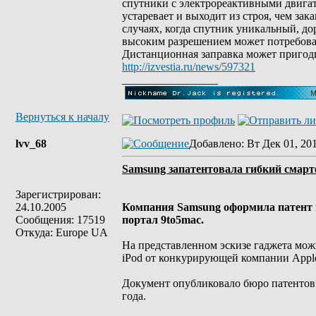
спутники с электрореактивными двигате
устаревает и выходит из строя, чем зак
случаях, когда спутник уникальный, д
высоким разрешением может потребоват
Дистанционная заправка может пригод
http://izvestia.ru/news/597321
_________________
Вернуться к началу
lvv_68
Добавлено
: Вт Дек 01, 20
Samsung запатентовала гибкий смар
Зарегистрирован:
24.10.2005
Компания Samsung оформила патент н
Сообщения: 17519
портал 9to5mac.
Откуда: Europe UA
На представленном эскизе гаджета мож
iPod от конкурирующей компании Appl
Документ опубликовало бюро патентов
года.