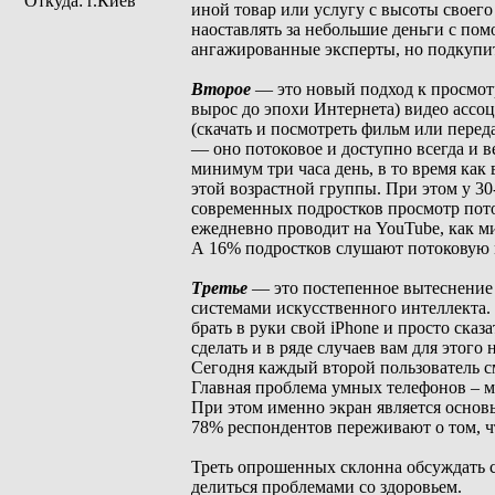
Откуда: г.Киев
иной товар или услугу с высоты своего
наоставлять за небольшие деньги с по
ангажированные эксперты, но подкупит
Второе
— это новый подход к просмотру
вырос до эпохи Интернета) видео асс
(скачать и посмотреть фильм или перед
— оно потоковое и доступно всегда и ве
минимум три часа день, в то время ка
этой возрастной группы. При этом у 30
современных подростков просмотр пото
ежедневно проводит на YouTube, как м
А 16% подростков слушают потоковую м
Третье
— это постепенное вытеснение 
системами искусственного интеллекта. Т
брать в руки свой iPhone и просто сказ
сделать и в ряде случаев вам для этого
Сегодня каждый второй пользователь с
Главная проблема умных телефонов – ма
При этом именно экран является основ
78% респондентов переживают о том, ч
Треть опрошенных склонна обсуждать с
делиться проблемами со здоровьем.