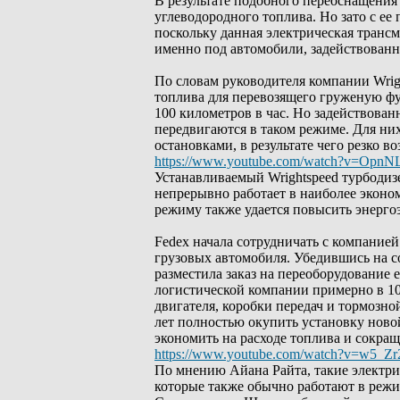
В результате подобного переоснащения 
углеводородного топлива. Но зато с ее
поскольку данная электрическая тран
именно под автомобили, задействованны
По словам руководителя компании Wrig
топлива для перевозящего груженую ф
100 километров в час. Но задействова
передвигаются в таком режиме. Для ни
остановками, в результате чего резко в
https://www.youtube.com/watch?v=OpnN
Устанавливаемый Wrightspeed турбодиз
непрерывно работает в наиболее эконо
режиму также удается повысить энерг
Fedex начала сотрудничать с компанией 
грузовых автомобиля. Убедившись на 
разместила заказ на переоборудование 
логистической компании примерно в 10
двигателя, коробки передач и тормозно
лет полностью окупить установку ново
экономить на расходе топлива и сокра
https://www.youtube.com/watch?v=w5_Zr
По мнению Айана Райта, такие электри
которые также обычно работают в режим