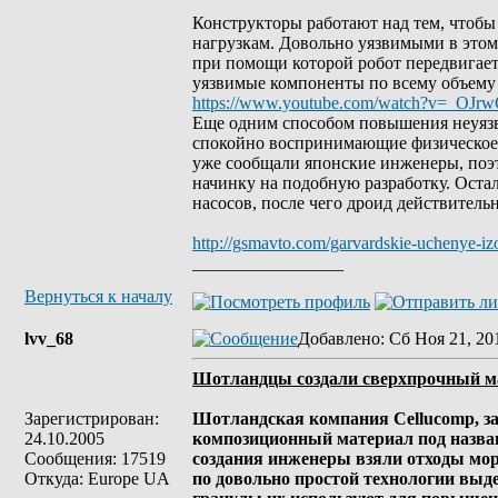
Конструкторы работают над тем, чтобы
нагрузкам. Довольно уязвимыми в этом
при помощи которой робот передвигает
уязвимые компоненты по всему объему 
https://www.youtube.com/watch?v=_OJrw
Еще одним способом повышения неуязви
спокойно воспринимающие физическое 
уже сообщали японские инженеры, поэ
начинку на подобную разработку. Оста
насосов, после чего дроид действител
http://gsmavto.com/garvardskie-uchenye-iz
_________________
Вернуться к началу
lvv_68
Добавлено
: Сб Ноя 21, 20
Шотландцы создали сверхпрочный м
Зарегистрирован:
Шотландская компания Cellucomp, з
24.10.2005
композиционный материал под названи
Сообщения: 17519
создания инженеры взяли отходы мор
Откуда: Europe UA
по довольно простой технологии выд