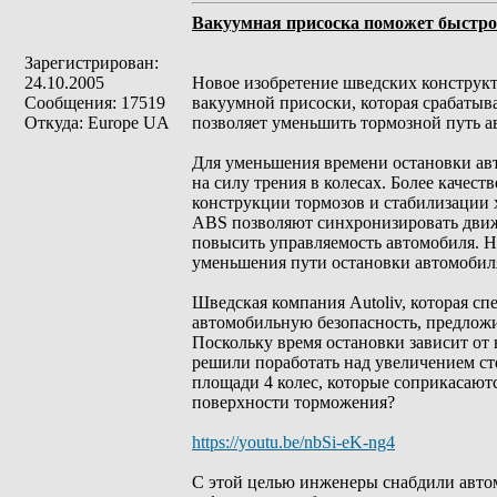
Вакуумная присоска поможет быстро
Зарегистрирован:
24.10.2005
Новое изобретение шведских конструк
Сообщения: 17519
вакуумной присоски, которая срабатыва
Откуда: Europe UA
позволяет уменьшить тормозной путь а
Для уменьшения времени остановки ав
на силу трения в колесах. Более качес
конструкции тормозов и стабилизации 
ABS позволяют синхронизировать движе
повысить управляемость автомобиля. Н
уменьшения пути остановки автомобиля
Шведская компания Autoliv, которая с
автомобильную безопасность, предлож
Поскольку время остановки зависит от 
решили поработать над увеличением ст
площади 4 колес, которые соприкасают
поверхности торможения?
https://youtu.be/nbSi-eK-ng4
С этой целью инженеры снабдили автом