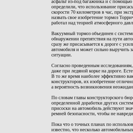
асфальт из-под багажника и с помощью
определили, что использование присас
скорости 70 километров в час, при эк
назвать свое изобретение тормоз Торр
работал над теорией атмосферного давл
Вакуумный тормоз объединен с систем
обнаружении препятствия на пути авто
сразу же присасывается к дороге с уси
автомобиля и может сильно выручить з
ситуации.
Согласно проведенным исследованиям, 
даже при ледяной корке на дороге. Ест
В то же время наиболее эффективно вак
конструкторов, их изобретение отлично
а вероятность возникновения неожидан
По словам главы конструкторского бюр
определенной доработки других систем
присоски на автомобиль действуют зна
ремней безопасности, чтобы не навред
Пока что о точных планах по использо
известно, что несколько автомобильных