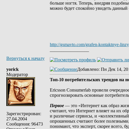
больше ногтя. Теперь, внедряя подобн
можно будет спокойно увидеть данный 
http://gsmavto.com/grafen-kontaktnye-linzy
_________________
Вернуться к началу
yorick
Добавлено
: Пн Дек 14, 20
Модератор
Топ-10 потребительских трендов на н
Ericsson Consumerlab провели очередн
спрогнозировать основные потребитель
Первое
— это «Интернет как образ жизн
считают, что Интернет влияет на их обр
Зарегистрирован:
и различные сервисы, и «коллективный
27.04.2004
опрошенных считают более полезными, 
Сообщения: 96473
понимают, что эксперт, скорее всего, б