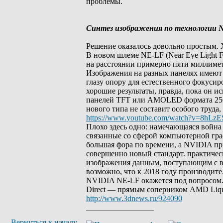
проблемы.
Синтез изображения по технологии 
Решение оказалось довольно простым. Х
В новом шлеме NE-LF (Near Eye Light Fi
на расстоянии примерно пяти миллимет
Изображения на разных панелях имеют ра
глазу опору для естественного фокуси
хорошие результаты, правда, пока он и
панелей TFT или AMOLED формата 2560
нового типа не составит особого труда
https://www.youtube.com/watch?v=8hLzE
Плохо здесь одно: намечающаяся война
связанные со сферой компьютерной гра
большая фора по времени, а NVIDIA при
совершенно новый стандарт. практическ
изображения данным, поступающим с ве
возможно, что к 2018 году производит
NVIDIA NE-LF окажется под вопросом.
Direct — прямым соперником AMD Liq
http://www.3dnews.ru/924090
_________________
Вернуться к началу