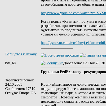
прошла в США и Германии, а немецкая
автомобильным дорогам общего назнач
https://www.youtube.com/watch?v=_SVSu
Когда новые «Кванты» поступят в масс
разработчик при помощи этих автомоб
будет активно продвигать системы пи
установки можно успешно использовать 
http://gsmavto.com/moshhnyj-elektromobil-
_________________
Вернуться к началу
lvv_68
Добавлено
: Сб Ноя 28, 20
Грузовики FedEx смогут рекупериров
Зарегистрирован:
24.10.2005
Крупнейшая мировая логистическая ком
Сообщения: 17519
шару, оперируя более 4 миллионами по
Откуда: Europe UA
транспортный парк, в котором насчиты
самолетов. Поэтому компания активно 
позволяющие снижать расход потребляе
техникой.