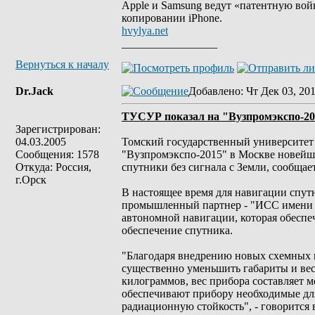
Apple и Samsung ведут «патентную войн
копировании iPhone.
hvylya.net
_________________
Вернуться к началу
Dr.Jack
Добавлено
: Чт Дек 03, 20
ТУСУР показал на "Вузпромэкспо-20
Зарегистрирован:
04.03.2005
Томский государственный университет
Сообщения: 1578
"Вузпромэкспо-2015" в Москве новейшу
Откуда: Россия,
спутники без сигнала с Земли, сообщае
г.Орск
В настоящее время для навигации спут
промышленный партнер - "ИСС имени а
автономной навигации, которая обеспе
обеспечение спутника.
"Благодаря внедрению новых схемных и
существенно уменьшить габариты и вес
килограммов, вес прибора составляет 
обеспечивают прибору необходимые для
радиационную стойкость", - говорится 