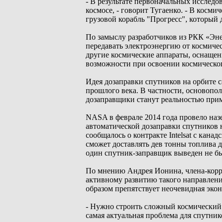
- В результате первоначальных исслед
космосе, - говорит Тугаенко. - В косм
грузовой корабль "Прогресс", который д
По замыслу разработчиков из РКК «Эне
передавать электроэнергию от космиче
другие космические аппараты, оснаще
возможности при освоении космическог
Идея дозаправки спутников на орбите с
прошлого века. В частности, основопо
дозаправщики станут реальностью прим
NASA в феврале 2014 года провело на
автоматической дозаправки спутников 
сообщалось о контракте Intelsat с кан
сможет доставлять дев тонны топлива д
один спутник-заправщик выведен не б
По мнению Андрея Ионина, члена-корр
активному развитию такого направлени
образом препятствует неочевидная экон
- Нужно строить сложный космический ап
самая актуальная проблема для спутнико