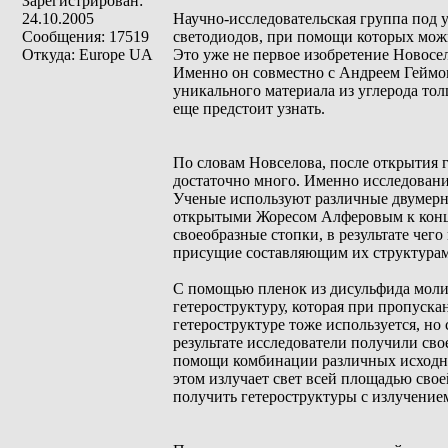
Зарегистрирован:
24.10.2005
Научно-исследовательская группа под 
Сообщения: 17519
светодиодов, при помощи которых можн
Откуда: Europe UA
Это уже не первое изобретение Новосе
Именно он совместно с Андреем Геймом
уникального материала из углерода то
еще предстоит узнать.
По словам Новселова, после открытия 
достаточно много. Именно исследования
Ученые используют различные двумерны
открытыми Жоресом Алферовым к конце
своеобразные стопки, в результате че
присущие составляющим их структурам
С помощью пленок из дисульфида молиб
гетероструктуру, которая при пропускан
гетероструктуре тоже используется, но
результате исследователи получили сво
помощи комбинации различных исходн
этом излучает свет всей площадью свое
получить гетероструктуры с излучение