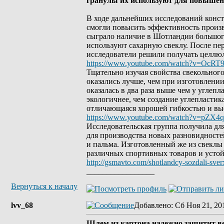
гранулы их используют для повышен
В ходе дальнейших исследований констр
смогли повысить эффективность произ
сыграло наличие в Шотландии большого
используют сахарную свеклу. После пер
исследователи решили получать целлю
https://www.youtube.com/watch?v=OcRT
Тщательно изучая свойства свекольног
оказались лучше, чем при изготовлении
оказалась в два раза выше чем у углеп
экологичнее, чем создание углепластик
отличающаяся хорошей гибкостью и вы
https://www.youtube.com/watch?v=pZX4
Исследовательская группа получила д
для производства новых разновидносте
и пальма. Изготовленный же из свеклы
различных спортивных товаров и усто
http://gsmavto.com/shotlandcy-sozdali-sver
_________________
Вернуться к началу
lvv_68
Добавлено
: Сб Ноя 21, 20
Шлем из картона надежно защитит в