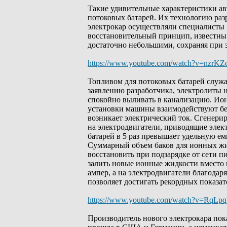
Такие удивительные характеристики ав
потоковых батарей. Их технологию раз
электрокар осуществляли специалисты 
восстановительный принцип, известны 
достаточно небольшими, сохраняя при 
https://www.youtube.com/watch?v=nzrK
Топливом для потоковых батарей служа
заявлению разработчика, электролиты 
спокойно выливать в канализацию. Ион
установки машины взаимодействуют без
возникает электрический ток. Сгенерир
на электродвигатели, приводящие элект
батарей в 5 раз превышает удельную е
Суммарный объем баков для ионных жи
восстановить при подзарядке от сети 
залить новые ионные жидкости вместо
ампер, а на электродвигатели благодар
позволяет достигать рекордных показа
https://www.youtube.com/watch?v=RqLp
Производитель нового электрокара пок