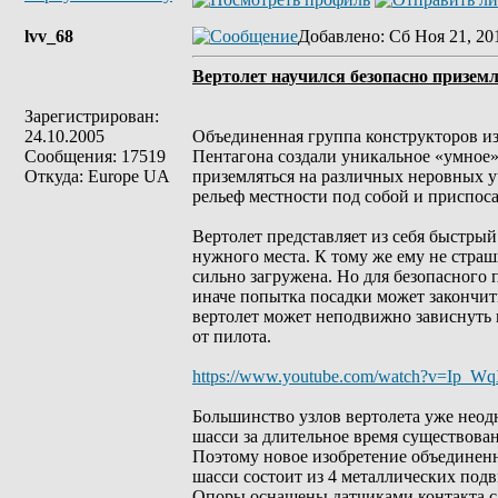
lvv_68
Добавлено
: Сб Ноя 21, 20
Вертолет научился безопасно призем
Зарегистрирован:
24.10.2005
Объединенная группа конструкторов и
Сообщения: 17519
Пентагона создали уникальное «умное»
Откуда: Europe UA
приземляться на различных неровных у
рельеф местности под собой и приспос
Вертолет представляет из себя быстрый
нужного места. К тому же ему не страш
сильно загружена. Но для безопасного
иначе попытка посадки может закончит
вертолет может неподвижно зависнуть 
от пилота.
https://www.youtube.com/watch?v=Ip_W
Большинство узлов вертолета уже неод
шасси за длительное время существов
Поэтому новое изобретение объединен
шасси состоит из 4 металлических под
Опоры оснащены датчиками контакта с