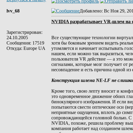
lvv_68
Добавлено
: Вс Ноя 29, 20
NVIDIA разрабатывает VR-шлем на о
Зарегистрирован:
24.10.2005
Все существующие технологии виртуал
Сообщения: 17519
хотя бы боковым зрением видеть реал
Откуда: Europe UA
утомляется и начинает испытывать гол
нашем, если можно так выразиться, че
пользователя VR действие — а это може
сигналами, которые мозг получает от р
несовпадение и есть причина одной из
Конструкция шлема NE-LF не слишко
Кроме того, свою лепту вносит и конф
это одновременное движение обоих гла
бинокулярного изображения. И если вир
попытаются свести оптические оси (вер
неприятные ощущения, вплоть до симпт
сопровождающейся головной болью. С в
NVIDIA, похоже, решила проблему выш
компания работает над созданием шлем