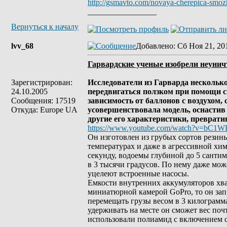
http://gsmavto.com/novaya-cherepica-smozh
_________________
Вернуться к началу
lvv_68
Добавлено
: Сб Ноя 21, 20
Гарвардские ученые изобрели неуни
Зарегистрирован:
Исследователи из Гарварда несколько
24.10.2005
передвигаться ползком при помощи с
Сообщения: 17519
зависимость от баллонов с воздухом
Откуда: Europe UA
усовершенствовала модель, оснастив
другие его характеристики, преврати
https://www.youtube.com/watch?v=bC1
Он изготовлен из грубых сортов резин
температурах и даже в агрессивной хим
секунду, водоемы глубиной до 5 сантим
в 3 тысячи градусов. По нему даже мож
уцелеют встроенные насосы.
Емкости внутренних аккумуляторов хват
миниатюрной камерой GoPro, то он зап
перемещать грузы весом в 3 килограмма
удерживать на месте он сможет вес по
использовали полиамид с включением 