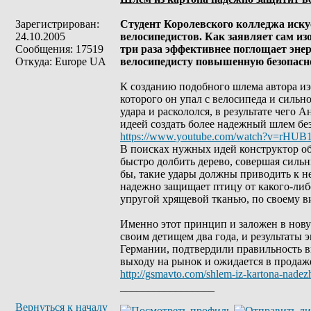
Зарегистрирован:
Студент Королевского колледжа иску
24.10.2005
велосипедистов. Как заявляет сам из
Сообщения: 17519
три раза эффективнее поглощает энер
Откуда: Europe UA
велосипедисту повышенную безопасн
К созданию подобного шлема автора из
которого он упал с велосипеда и сильн
удара и раскололся, в результате чего 
идеей создать более надежный шлем бе
https://www.youtube.com/watch?v=rHUB
В поисках нужных идей конструктор об
быстро долбить дерево, совершая сильн
бы, такие удары должны приводить к н
надежно защищает птицу от какого-либо
упругой хрящевой тканью, по своему 
Именно этот принцип и заложен в нову
своим детищем два года, и результаты
Германии, подтвердили правильность 
выходу на рынок и ожидается в продаже
http://gsmavto.com/shlem-iz-kartona-nadezh
_________________
Вернуться к началу