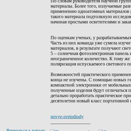
По словам руководителя научной групп
материалы. Более того, излучаемые ра
применению одноатомных материалов р
такого материала подтолкнуло исследо
начиная простыми осветителями и закан
По оценкам ученых, у разрабатываемых
Часть из них команда уже сумела изуч
материалов, в результате получают све
5 – солнечная фотоэлектронная панель
неограниченное количество. К тому же 
поляризация испускаемого светового п
Возможностей практического применени
конца не изучены. С помощью новых ге
компактной электроники от мобильных 
полученные изделия будут отличаться
детально проработать практическое пр
десятилетии новый класс портативной
novye-svetodiody
_________________
Вернуться к началу