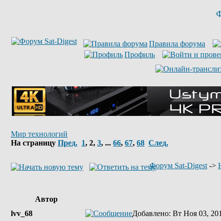
Ф
Правила форума
Профиль
Мир технологий
На страницу
Пред.
1
,
2
,
3
, ...
66
,
67
,
68
След.
Форум Sat-Digest
->
Автор
lvv_68
Добавлено
: Вт Ноя 03, 20