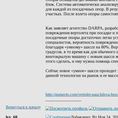
блок. Система автоматически анализи
для каждой из посадочных опор. В резу
участках. После взлета опоры самосто
Как заявляет агентство DARPA, разраб
повреждения вертолета при посадке и 
посадочные опоры достаточно легко уст
специалистов, вероятность повреждени
благодаря «умному» шасси на 80%. Верт
градусов, в то время как для обычного
винтокрылую машину с новым шасси мо
этого сделать, и ему нужна помощь сп
Сейчас новое «умное» шасси проходит 
данной технологии на рынок и ее мас
http://gsmavto.com/vertolet-nauchilsya-be
_________________
Вернуться к началу
lvv_68
Добавлено
: Вт Ноя 24, 20