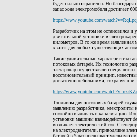
будет сильно ограничен. Но благодаря 
запас хода электромобиля достигает 60
https://www.youtube.com/watch?v=RqLp
Разработчик на этом не остановился и
двигательной установки в электрокарес
километров. В то же время заявленная м
хватит для любых существующих автом
Такие удивительные характеристики ав
потоковых батарей. Их технологию раз
электрокар осуществляли специалисты 
восстановительный принцип, известны 
достаточно небольшими, сохраняя при 
https://www.youtube.com/watch?v=nzrK
Топливом для потоковых батарей служа
заявлению разработчика, электролиты 
спокойно выливать в канализацию. Ион
установки машины взаимодействуют без
возникает электрический ток. Сгенерир
на электродвигатели, приводящие элект
батарей в 5 раз превышает удельную е