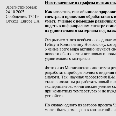
Изготовленные из графена контактны
Зарегистрирован:
24.10.2005
Как известно, глаз обычного здорово
Сообщения: 17519
спектра, и правильно обрабатывать 
Откуда: Europe UA
умеет. Ученые с помощью различных 
видеть в инфракрасном спектре ста
из удивительного материала под назв
Открытием этого необычного одноатом
Гейму и Константину Новоселову, котор
Ученые всего мира активно изучают св
новости об открытии все новых и новы
удивительного материала.
Физики из Мичиганского института реш
разработать приборы ночного видения
аналоги. Так, научная лаборатория IB
стало воможным разработать новый вид
экспериментов, мичиганские ученые ск
при комнатных температурах и не нуж
устройства.
По словам одного из авторов проекта Ч
может быть размещено в контактной ли