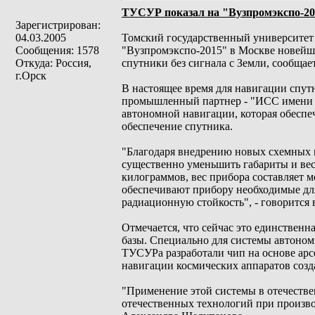
ТУСУР показал на "Вузпромэкспо-20
Зарегистрирован:
04.03.2005
Томский государственный университет
Сообщения: 1578
"Вузпромэкспо-2015" в Москве новейшу
Откуда: Россия,
спутники без сигнала с Земли, сообщае
г.Орск
В настоящее время для навигации спут
промышленный партнер - "ИСС имени а
автономной навигации, которая обеспе
обеспечение спутника.
"Благодаря внедрению новых схемных и
существенно уменьшить габариты и вес
килограммов, вес прибора составляет 
обеспечивают прибору необходимые для
радиационную стойкость", - говорится 
Отмечается, что сейчас это единственн
базы. Специально для системы автоном
ТУСУРа разработали чип на основе арс
навигации космических аппаратов соз
"Применение этой системы в отечеств
отечественных технологий при производ