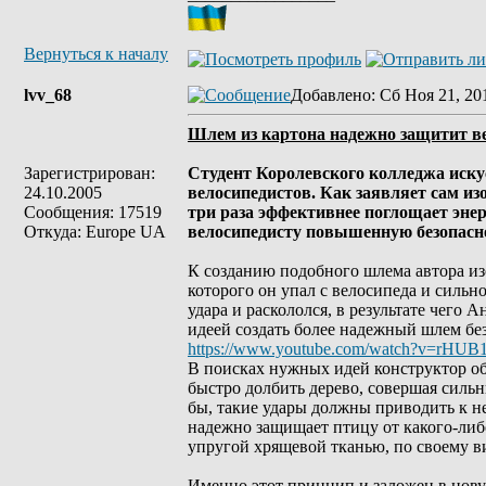
Вернуться к началу
lvv_68
Добавлено
: Сб Ноя 21, 20
Шлем из картона надежно защитит в
Зарегистрирован:
Студент Королевского колледжа иску
24.10.2005
велосипедистов. Как заявляет сам из
Сообщения: 17519
три раза эффективнее поглощает энер
Откуда: Europe UA
велосипедисту повышенную безопасн
К созданию подобного шлема автора из
которого он упал с велосипеда и сильн
удара и раскололся, в результате чего 
идеей создать более надежный шлем бе
https://www.youtube.com/watch?v=rHUB
В поисках нужных идей конструктор об
быстро долбить дерево, совершая сильн
бы, такие удары должны приводить к н
надежно защищает птицу от какого-либо
упругой хрящевой тканью, по своему 
Именно этот принцип и заложен в нову