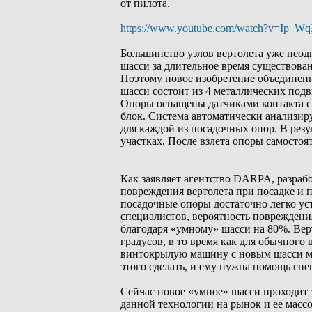
от пилота.
https://www.youtube.com/watch?v=Ip_W
Большинство узлов вертолета уже неод
шасси за длительное время существов
Поэтому новое изобретение объединен
шасси состоит из 4 металлических под
Опоры оснащены датчиками контакта с
блок. Система автоматически анализи
для каждой из посадочных опор. В резу
участках. После взлета опоры самосто
Как заявляет агентство DARPA, разраб
повреждения вертолета при посадке и 
посадочные опоры достаточно легко уст
специалистов, вероятность повреждени
благодаря «умному» шасси на 80%. Верт
градусов, в то время как для обычного
винтокрылую машину с новым шасси мо
этого сделать, и ему нужна помощь сп
Сейчас новое «умное» шасси проходит 
данной технологии на рынок и ее мас