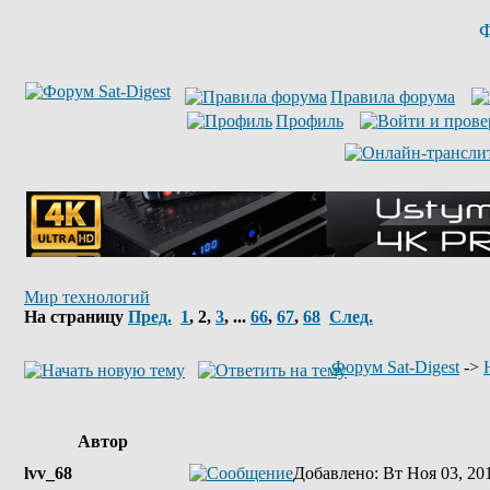
Ф
Правила форума
Профиль
Мир технологий
На страницу
Пред.
1
,
2
,
3
, ...
66
,
67
,
68
След.
Форум Sat-Digest
->
Автор
lvv_68
Добавлено
: Вт Ноя 03, 20