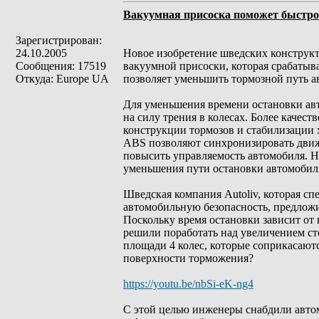
Вакуумная присоска поможет быстро
Зарегистрирован:
24.10.2005
Новое изобретение шведских конструк
Сообщения: 17519
вакуумной присоски, которая срабатыва
Откуда: Europe UA
позволяет уменьшить тормозной путь а
Для уменьшения времени остановки ав
на силу трения в колесах. Более качес
конструкции тормозов и стабилизации 
ABS позволяют синхронизировать движе
повысить управляемость автомобиля. Н
уменьшения пути остановки автомобиля
Шведская компания Autoliv, которая с
автомобильную безопасность, предлож
Поскольку время остановки зависит от 
решили поработать над увеличением ст
площади 4 колес, которые соприкасают
поверхности торможения?
https://youtu.be/nbSi-eK-ng4
С этой целью инженеры снабдили автом