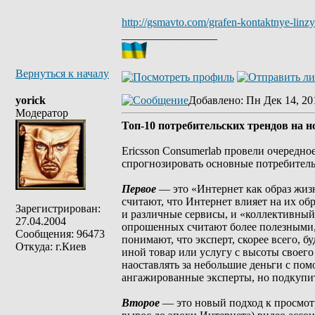
http://gsmavto.com/grafen-kontaktnye-linzy
_________________
Вернуться к началу
yorick
Добавлено
: Пн Дек 14, 20
Модератор
Топ-10 потребительских трендов на н
Ericsson Consumerlab провели очередн
спрогнозировать основные потребитель
Первое
— это «Интернет как образ жизн
считают, что Интернет влияет на их обр
Зарегистрирован:
и различные сервисы, и «коллективный
27.04.2004
опрошенных считают более полезными, 
Сообщения: 96473
понимают, что эксперт, скорее всего, б
Откуда: г.Киев
иной товар или услугу с высоты своего
наоставлять за небольшие деньги с по
ангажированные эксперты, но подкупит
Второе
— это новый подход к просмотру