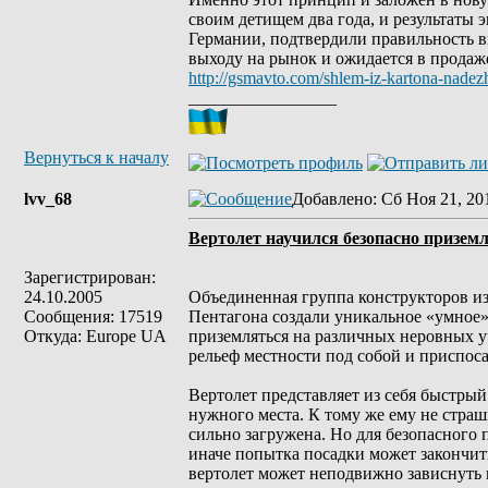
своим детищем два года, и результаты
Германии, подтвердили правильность 
выходу на рынок и ожидается в продаже
http://gsmavto.com/shlem-iz-kartona-nadezh
_________________
Вернуться к началу
lvv_68
Добавлено
: Сб Ноя 21, 20
Вертолет научился безопасно призем
Зарегистрирован:
24.10.2005
Объединенная группа конструкторов и
Сообщения: 17519
Пентагона создали уникальное «умное»
Откуда: Europe UA
приземляться на различных неровных у
рельеф местности под собой и приспос
Вертолет представляет из себя быстрый
нужного места. К тому же ему не страш
сильно загружена. Но для безопасного
иначе попытка посадки может закончит
вертолет может неподвижно зависнуть 