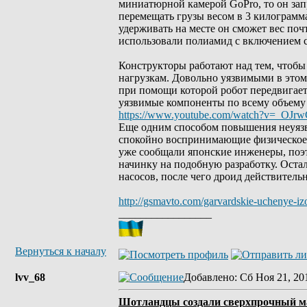
миниатюрной камерой GoPro, то он зап
перемещать грузы весом в 3 килограмма
удерживать на месте он сможет вес по
использовали полиамид с включением 
Конструкторы работают над тем, чтобы
нагрузкам. Довольно уязвимыми в этом
при помощи которой робот передвигает
уязвимые компоненты по всему объему 
https://www.youtube.com/watch?v=_OJrw
Еще одним способом повышения неуязви
спокойно воспринимающие физическое 
уже сообщали японские инженеры, поэ
начинку на подобную разработку. Оста
насосов, после чего дроид действител
http://gsmavto.com/garvardskie-uchenye-iz
_________________
Вернуться к началу
lvv_68
Добавлено
: Сб Ноя 21, 20
Шотландцы создали сверхпрочный м