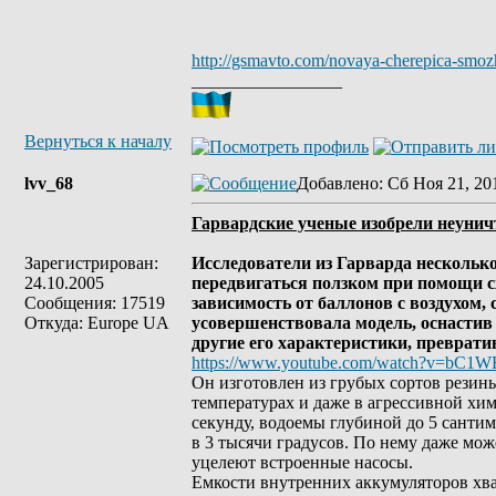
http://gsmavto.com/novaya-cherepica-smozh
_________________
Вернуться к началу
lvv_68
Добавлено
: Сб Ноя 21, 20
Гарвардские ученые изобрели неуни
Зарегистрирован:
Исследователи из Гарварда несколько
24.10.2005
передвигаться ползком при помощи с
Сообщения: 17519
зависимость от баллонов с воздухом
Откуда: Europe UA
усовершенствовала модель, оснастив
другие его характеристики, преврати
https://www.youtube.com/watch?v=bC1
Он изготовлен из грубых сортов резин
температурах и даже в агрессивной хим
секунду, водоемы глубиной до 5 сантим
в 3 тысячи градусов. По нему даже мож
уцелеют встроенные насосы.
Емкости внутренних аккумуляторов хват