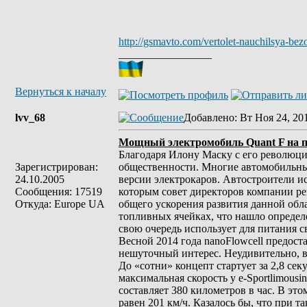
http://gsmavto.com/vertolet-nauchilsya-be
_________________
Вернуться к началу
lvv_68
Добавлено
: Вт Ноя 24, 20
Мощный электромобиль Quant F на по
Благодаря Илону Маску с его революци
Зарегистрирован:
общественности. Многие автомобильные
24.10.2005
версии электрокаров. Автостроители ис
Сообщения: 17519
которым совет директоров компании ре
Откуда: Europe UA
общего ускорения развития данной обл
топливных ячейках, что нашло определ
свою очередь использует для питания 
Весной 2014 года nanoFlowcell предоста
нешуточный интерес. Неудивительно, в
До «сотни» концепт стартует за 2,8 сек
максимальная скорость у e-Sportlimous
составляет 380 километров в час. В эт
равен 201 км/ч. Казалось бы, что при 