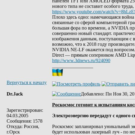
панелей TFT или AMOLED формата 2560
нового типа не составит особого труда
https://www.youtube.com/watch?v=8hLzE
Плохо здесь одно: намечающаяся война
связанные со сферой компьютерной гра
большая фора по времени, а NVIDIA при
совершенно новый стандарт. практическ
изображения данным, поступающим с ве
возможно, что к 2018 году производит
NVIDIA NE-LF окажется под вопросом.
Direct — прямым соперником AMD Liq
http://www.3dnews.ru/924090
_________________
Вернуться к началу
Dr.Jack
Добавлено
: Пн Ноя 30, 20
Роскосмос готовит к испытаниям кос
Зарегистрирован:
04.03.2005
Электроэнергию передадут с одного с
Сообщения: 1578
Откуда: Россия,
Роскосмос запланировал уникальный эк
г.Орск
будет использован лазерный луч - по н