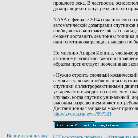
прошлого века. В частности, основопо
дозаправщики станут реальностью прим
NASA в феврале 2014 года провело на
автоматической дозаправки спутников 
сообщалось о контракте Intelsat с кан
сможет доставлять дев тонны топлива д
один спутник-заправщик выведен не б
По мнению Андрея Ионина, члена-корр
активному развитию такого направлени
образом препятствует неочевидная экон
- Нужно строить сложный космический ап
самая актуальная проблема для спутнико
спутники с электрореактивными двигате
устаревает и выходит из строя, чем зак
случаях, когда спутник уникальный, д
высоким разрешением может потребоват
Дистанционная заправка может пригод
http://izvestia.ru/news/597321
_________________
Вернуться к началу