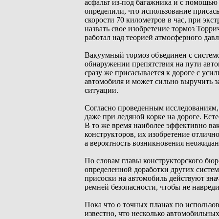
асфальт из-под багажника и с помощью
определили, что использование присас
скорости 70 километров в час, при эк
назвать свое изобретение тормоз Торр
работал над теорией атмосферного давл
Вакуумный тормоз объединен с систем
обнаружении препятствия на пути авто
сразу же присасывается к дороге с уси
автомобиля и может сильно выручить з
ситуации.
Согласно проведенным исследованиям, 
даже при ледяной корке на дороге. Ест
В то же время наиболее эффективно вак
конструкторов, их изобретение отлично
а вероятность возникновения неожидан
По словам главы конструкторского бюр
определенной доработки других систем
присоски на автомобиль действуют зна
ремней безопасности, чтобы не навред
Пока что о точных планах по использо
известно, что несколько автомобильных