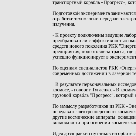
транспортный корабль «Прогресс», кото
Подготовкой эксперимента занимаются
отработке технологии передачи электро
излучения.
- К проекту подключены ведущие лабор
преобразователи с эффективностью око
средств нового поколения РКК "Энергия
предприятия, подготовлена трасса, где
успешно функционирует в эксперимен
По оценкам специалистов РКК «Энергия
современных достижений в лазерной те
- В результате первоначальных исслед
космосе, - говорит Тугаенко. - В косм
грузовой корабль "Прогресс", который д
По замыслу разработчиков из РКК «Эне
передавать электроэнергию от космиче
другие космические аппараты, оснаще
возможности при освоении космическог
Идея дозаправки спутников на орбите с