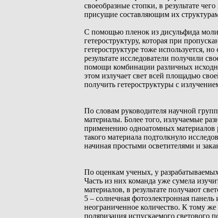
своеобразные стопки, в результате че
присущие составляющим их структурам
С помощью пленок из дисульфида молиб
гетероструктуру, которая при пропускан
гетероструктуре тоже используется, но
результате исследователи получили сво
помощи комбинации различных исходн
этом излучает свет всей площадью свое
получить гетероструктуры с излучение
По словам руководителя научной групп
материалы. Более того, излучаемые ра
применению одноатомных материалов р
такого материала подтолкнуло исследо
начиная простыми осветителями и закан
По оценкам ученых, у разрабатываемых
Часть из них команда уже сумела изуч
материалов, в результате получают све
5 – солнечная фотоэлектронная панель
неограниченное количество. К тому же 
поляризация испускаемого светового п