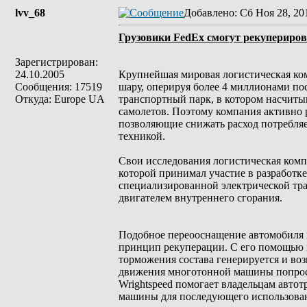
lvv_68
Добавлено
: Сб Ноя 28, 20
Грузовики FedEx смогут рекупериров
Зарегистрирован:
24.10.2005
Крупнейшая мировая логистическая ком
Сообщения: 17519
шару, оперируя более 4 миллионами по
Откуда: Europe UA
транспортный парк, в котором насчиты
самолетов. Поэтому компания активно 
позволяющие снижать расход потребляе
техникой.
Свои исследования логистическая комп
которой принимал участие в разработке
специализированной электрической тр
двигателем внутреннего сгорания.
Подобное переооснащение автомобиля п
принцип рекуперации. С его помощью 
торможения состава генерируется и воз
движения многотонной машины попросту
Wrightspeed помогает владельцам авто
машины для последующего использова