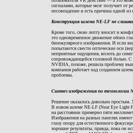
пользователя VR действие — а это може
сигналами, которые мозг получает от р
несовпадение и есть причина одной из
Конструкция шлема NE-LF не слишко
Кроме того, свою лепту вносит и конф
это одновременное движение обоих гла
бинокулярного изображения. И если вир
попытаются свести оптические оси (вер
неприятные ощущения, вплоть до симпт
сопровождающейся головной болью. С в
NVIDIA, похоже, решила проблему выш
компания работает над созданием шлем
проблемы.
Синтез изображения по технологии 
Решение оказалось довольно простым. Х
В новом шлеме NE-LF (Near Eye Light Fi
на расстоянии примерно пяти миллимет
Изображения на разных панелях имеют ра
глазу опору для естественного фокуси
хорошие результаты, правда, пока он и