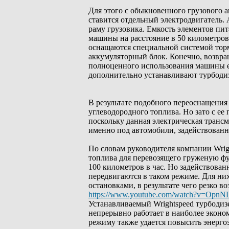
Для этого с обыкновенного грузового ав
ставится отдельный электродвигатель.
раму грузовика. Емкость элементов пит
машины на расстояние в 50 километров
оснащаются специальной системой торм
аккумуляторный блок. Конечно, возвращ
полноценного использования машины ее
дополнительно устанавливают турбодиз
В результате подобного переоснащения 
углеводородного топлива. Но зато с ее
поскольку данная электрическая тран
именно под автомобили, задействованны
По словам руководителя компании Wrig
топлива для перевозящего груженую ф
100 километров в час. Но задействова
передвигаются в таком режиме. Для ни
остановками, в результате чего резко в
https://www.youtube.com/watch?v=OpnN
Устанавливаемый Wrightspeed турбодиз
непрерывно работает в наиболее эконо
режиму также удается повысить энерг