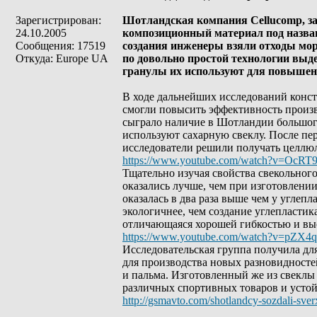
Зарегистрирован:
Шотландская компания Cellucomp, з
24.10.2005
композиционный материал под названи
Сообщения: 17519
создания инженеры взяли отходы мор
Откуда: Europe UA
по довольно простой технологии выд
гранулы их используют для повышен
В ходе дальнейших исследований констр
смогли повысить эффективность произ
сыграло наличие в Шотландии большого
используют сахарную свеклу. После пер
исследователи решили получать целлю
https://www.youtube.com/watch?v=OcRT
Тщательно изучая свойства свекольног
оказались лучше, чем при изготовлении
оказалась в два раза выше чем у углеп
экологичнее, чем создание углепластик
отличающаяся хорошей гибкостью и вы
https://www.youtube.com/watch?v=pZX4
Исследовательская группа получила д
для производства новых разновидносте
и пальма. Изготовленный же из свеклы
различных спортивных товаров и усто
http://gsmavto.com/shotlandcy-sozdali-sver
_________________