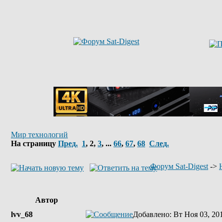
Мир технологий
На страницу
Пред.
1
,
2
,
3
, ...
66
,
67
,
68
След.
Форум Sat-Digest
->
Автор
lvv_68
Добавлено
: Вт Ноя 03, 20