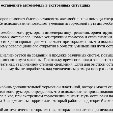
 остановить автомобиль в экстренных ситуациях
оров помогает быстро остановить автомобиль при помощи специ
Ее использование позволяет уменьшить тормозной путь автомоби
омобиля конструкторы и инженеры ищут решения, ориентируясь 
новых материалов, новые конструкции тормозов и стабилизации
 синхронизировать движение колес при торможении, что помогае
ящему революционного открытия в области уменьшения пути оста
пециализируется на создании и продаже различных систем, пов
рмозного пути машины. Поскольку время остановки зависит от в
ать над увеличением степени сцепления. Если для быстрой оста
 почему бы не поработать над увеличением размера поверхност
обиль дополнительной тормозной пластиной, которая может опу
нтов конструкторы определили, что использование присасывающе
ов в час, при экстренном торможении снизить путь остановки н
ка Эванджелисты Торричелли, который работал над теорией атмо
й автоматического торможения, которая включается при неожи