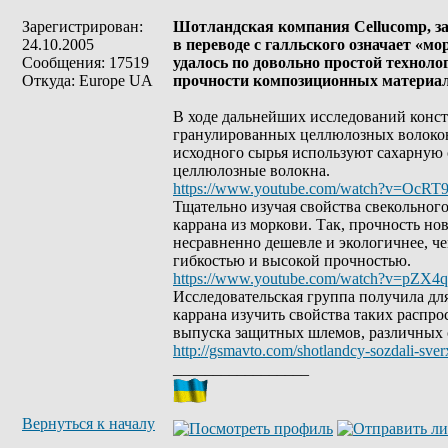
Зарегистрирован:
Шотландская компания Cellucomp, з
24.10.2005
в переводе с галльского означает «м
Сообщения: 17519
удалось по довольно простой технол
Откуда: Europe UA
прочности композиционных материал
В ходе дальнейших исследований конст
гранулированных целлюлозных волокон.
исходного сырья используют сахарную 
целлюлозные волокна.
https://www.youtube.com/watch?v=OcRT
Тщательно изучая свойства свекольног
каррана из моркови. Так, прочность но
несравненно дешевле и экологичнее, ч
гибкостью и высокой прочностью.
https://www.youtube.com/watch?v=pZX4
Исследовательская группа получила дл
каррана изучить свойства таких распр
выпуска защитных шлемов, различных 
http://gsmavto.com/shotlandcy-sozdali-sver
_________________
Вернуться к началу