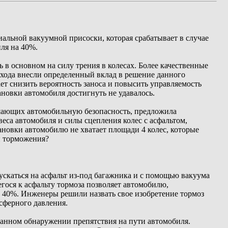
альной вакуумной присоски, которая срабатывает в случае
ля на 40%.
в основном на силу трения в колесах. Более качественные
 хода внесли определенный вклад в решение данного
т снизить вероятность заноса и повысить управляемость
новки автомобиля достигнуть не удавалось.
ышающих автомобильную безопасность, предложила
еса автомобиля и силы сцепления колес с асфальтом,
новки автомобилю не хватает площади 4 колес, которые
и торможения?
скаться на асфальт из-под багажника и с помощью вакуума
гося к асфальту тормоза позволяет автомобилю,
а 40%. Инженеры решили назвать свое изобретение тормоз
сферного давления.
данном обнаружении препятствия на пути автомобиля.