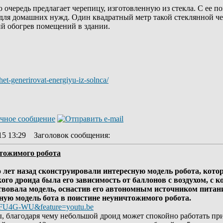
ю очередь предлагает черепицу, изготовленную из стекла. С ее
у для домашних нужд. Один квадратный метр такой стеклянной ч
й обогрев помещений в здании.
et-generirovat-energiyu-iz-solnca/
15 13:29
Заголовок сообщения
:
чтожимого робота
о лет назад сконструировали интересную модель робота, кот
ого дроида была его зависимость от баллонов с воздухом, с
вовала модель, оснастив его автономным источником питания
ную модель бота в поистине неуничтожимого робота.
WFU4G-WU&feature=youtu.be
ы, благодаря чему небольшой дроид может спокойно работать пр