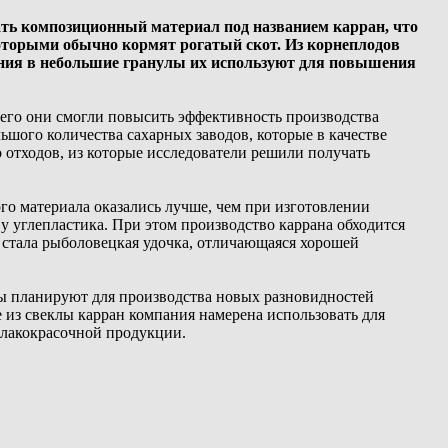
ть композиционный материал под названием карран, что
которыми обычно кормят рогатый скот. Из корнеплодов
ания в небольшие гранулы их используют для повышения
чего они смогли повысить эффективность производства
шого количества сахарных заводов, которые в качестве
 отходов, из которые исследователи решили получать
го материала оказались лучше, чем при изготовлении
 у углепластика. При этом производство каррана обходится
а стала рыболовецкая удочка, отличающаяся хорошей
ры планируют для производства новых разновидностей
 из свеклы карран компания намерена использовать для
лакокрасочной продукции.