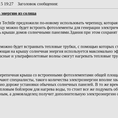
15 19:27
Заголовок сообщения
:
 энергию из солнца
 Techtile предложили по-новому использовать черепицу, котора
цу можно будет встроить фотоэлементы для генерации электриче
 крыши домов солнечными панелями.Здания при этом сохранят с
 можно будет встраивать тепловые трубки, с помощью которых 
ающая на крышу солнечная энергия используется максимально э
асные и ультрафиолетовые волны смогут нагревать тепловые тру
черепичная крыша со встроенными фотоэлементами общей площа
ечают специалисты, такого количества электроэнергии вполне хв
ьно дороже установки обычных солнечных панелей. В то же врем
ловым бойлером для нагрева воды, то стоит все же подумать о
ным, а домовладелец получит дополнительную электроэнергию и