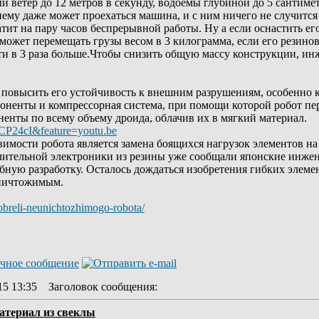
й ветер до 12 метров в секунду, водоемы глубиной до 5 сантиме
нему даже может проехаться машина, и с ним ничего не случится
ит на пару часов беспрерывной работы. Ну а если оснастить ег
ожет перемещать грузы весом в 3 килограмма, если его резинов
чти в 3 раза больше.Чтобы снизить общую массу конструкции, 
 повысить его устойчивость к внешним разрушениям, особенно 
ненты и компрессорная система, при помощи которой робот пер
енты по всему объему дроида, облачив их в мягкий материал.
CP24cI&feature=youtu.be
имости робота является замена боящихся нагрузок элементов н
лительной электроники из резины уже сообщали японские инжен
ную разработку. Осталось дождаться изобретения гибких элемен
уничтожимым.
obreli-neunichtozhimogo-robota/
15 13:35
Заголовок сообщения
:
атериал из свеклы