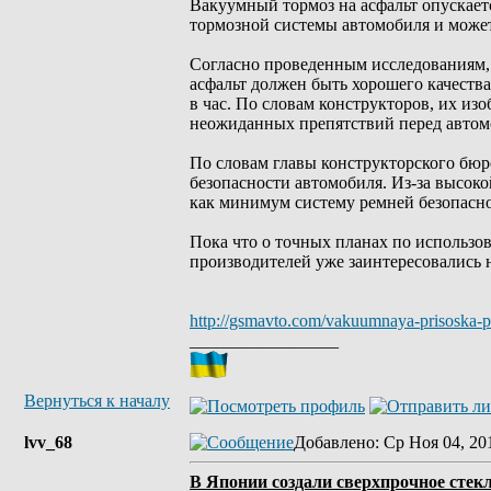
Вакуумный тормоз на асфальт опускаетс
тормозной системы автомобиля и может
Согласно проведенным исследованиям, т
асфальт должен быть хорошего качества
в час. По словам конструкторов, их из
неожиданных препятствий перед автом
По словам главы конструкторского бюр
безопасности автомобиля. Из-за высок
как минимум систему ремней безопасно
Пока что о точных планах по использо
производителей уже заинтересовались н
http://gsmavto.com/vakuumnaya-prisoska-po
_________________
Вернуться к началу
lvv_68
Добавлено
: Ср Ноя 04, 20
В Японии создали сверхпрочное стек