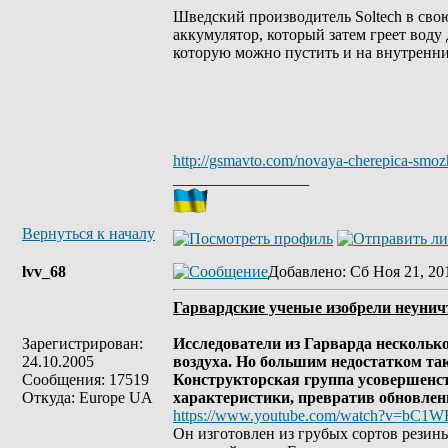
Шведский производитель Soltech в сво
аккумулятор, который затем греет вод
которую можно пустить и на внутренни
http://gsmavto.com/novaya-cherepica-smozh
_________________
Вернуться к началу
lvv_68
Добавлено
: Сб Ноя 21, 20
Гарвардские ученые изобрели неуни
Зарегистрирован:
Исследователи из Гарварда нескольк
24.10.2005
воздуха. Но большим недостатком так
Сообщения: 17519
Конструкторская группа усовершенст
Откуда: Europe UA
характеристики, превратив обновлен
https://www.youtube.com/watch?v=bC1
Он изготовлен из грубых сортов резин