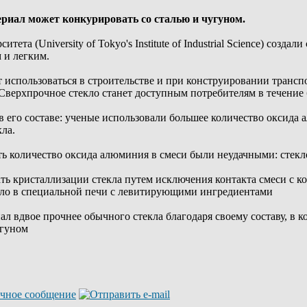
риал может конкурировать со сталью и чугуном.
ета (University of Tokyo's Institute of Industrial Science) созда
 и легким.
т использоваться в строительстве и при конструировании трансп
Сверхпрочное стекло станет доступным потребителям в течение
 в его составе: ученые использовали большее количество оксида
ла.
количество оксида алюминия в смеси были неудачными: стекло 
ть кристаллизации стекла путем исключения контакта смеси с 
екло в специальной печи с левитирующими ингредиентами
л вдвое прочнее обычного стекла благодаря своему составу, в к
угуном