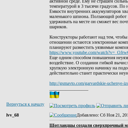
активной среде. Ему не страшен сильны
температурой в 3 тысячи градусов. По 
Емкости внутренних аккумуляторов хват
маленького шпиона. Ползающий робот м
удерживать на месте он сможет вес по
шариков.
Конструкторы работают над тем, чтобы
отношении остаются электронные компо
планируют разместить уязвимые компон
https://www.youtube.com/watch?v=_OJrw
Еще одним способом повышения неуязв
воздействие. О создании гибкой вычис
хрупкую электронную начинку на подоб
действительно станет практически не
http://gsmavto.com/garvardskie-uchenye-iz
_________________
Вернуться к началу
lvv_68
Добавлено
: Сб Ноя 21, 20
Шотландцы создали сверхпрочный м