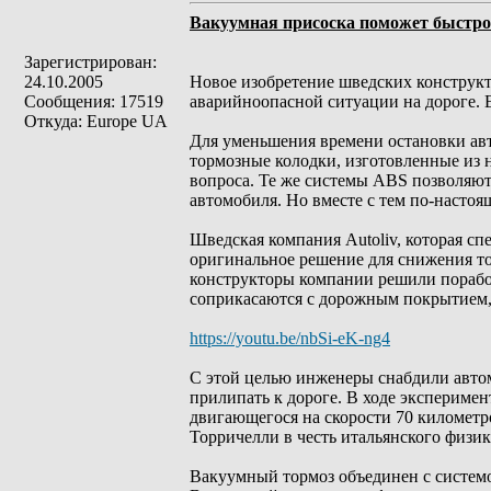
Вакуумная присоска поможет быстро
Зарегистрирован:
24.10.2005
Новое изобретение шведских конструкт
Сообщения: 17519
аварийноопасной ситуации на дороге. 
Откуда: Europe UA
Для уменьшения времени остановки авт
тормозные колодки, изготовленные из 
вопроса. Те же системы ABS позволяют
автомобиля. Но вместе с тем по-насто
Шведская компания Autoliv, которая с
оригинальное решение для снижения то
конструкторы компании решили поработ
соприкасаются с дорожным покрытием,
https://youtu.be/nbSi-eK-ng4
С этой целью инженеры снабдили автом
прилипать к дороге. В ходе экспериме
двигающегося на скорости 70 километр
Торричелли в честь итальянского физи
Вакуумный тормоз объединен с системо