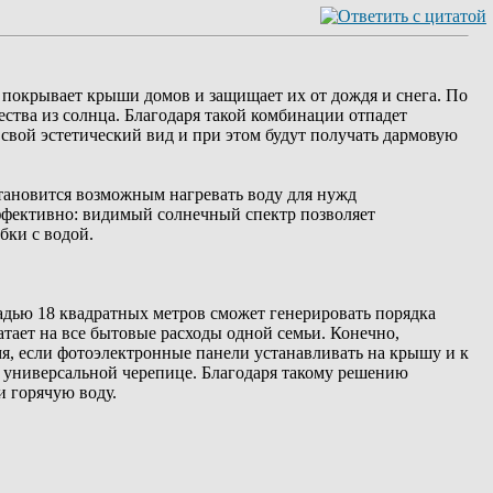
я покрывает крыши домов и защищает их от дождя и снега. По
ства из солнца. Благодаря такой комбинации отпадет
вой эстетический вид и при этом будут получать дармовую
становится возможным нагревать воду для нужд
ффективно: видимый солнечный спектр позволяет
бки с водой.
дью 18 квадратных метров сможет генерировать порядка
атает на все бытовые расходы одной семьи. Конечно,
я, если фотоэлектронные панели устанавливать на крышу и к
б универсальной черепице. Благодаря такому решению
 горячую воду.