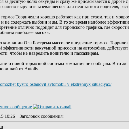
я за десятую долю секунды и сразу же присасывается к дороге 
 сильно выручить зазевавшегося или неопытного водителя, рас
ормоз Торричелли хорошо работает как при сухом, так и мокром 
 и не содержать выбоин и ям. В то же время наиболее эффективн
обретение отлично подойдет для городского трафика, где скорос
обилем наиболее высока.
о компании Ола Бострема массовое внедрение тормоза Торричел
ой эффективности вакуумной присоски на автомобиль действуют 
сти, чтобы не навредить водителю и пассажирам.
ванию новой тормозной системы компания не сообщала. В то же 
овинкой от Autoliv.
mozhet-bystro-ostanovit-avtomobil-v-ekstrennyx-situaciyax/
15 10:26
Заголовок сообщения
:
ло