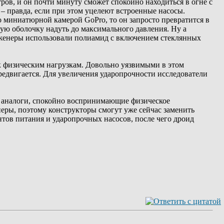
тров, и он почти минуту сможет спокойно находиться в огне с
 – правда, если при этом уцелеют встроенные насосы.
о миниатюрной камерой GoPro, то он запросто превратится в
ую оболочку надуть до максимального давления. Ну а
инженеры использовали полиамид с включением стеклянных
к физическим нагрузкам. Довольно уязвимыми в этом
едвигается. Для увеличения ударопрочности исследователи
а аналоги, спокойно воспринимающие физическое
еры, поэтому конструкторы смогут уже сейчас заменить
тов питания и ударопрочных насосов, после чего дроид