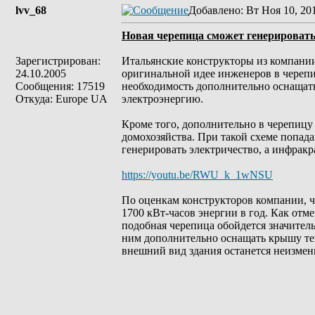
lvv_68
Добавлено
: Вт Ноя 10, 20
Новая черепица сможет генерировать
Зарегистрирован:
Итальянские конструкторы из компании
24.10.2005
оригинальной идее инженеров в черепи
Сообщения: 17519
необходимость дополнительно оснащать
Откуда: Europe UA
электроэнергию.
Кроме того, дополнительно в черепицу
домохозяйства. При такой схеме попад
генерировать электричество, а инфракр
https://youtu.be/RWU_k_1wNSU
По оценкам конструкторов компании, 
1700 кВт-часов энергии в год. Как отм
подобная черепица обойдется значител
ним дополнительно оснащать крышу теп
внешний вид здания останется неизмен