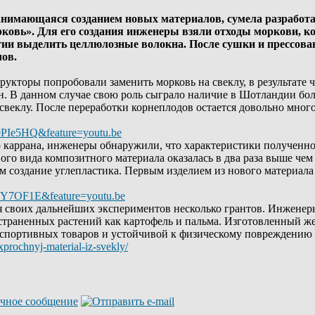
анимающаяся созданием новых материалов, сумела разработа
орковь». Для его создания инженеры взяли отходы моркови, 
огии выделить целлюлозные волокна. После сушки и прессов
ов.
рукторы попробовали заменить морковь на свеклу, в результате 
 В данном случае свою роль сыграло наличие в Шотландии боль
свеклу. После переработки корнеплодов остается довольно много
9PIe5HQ&feature=youtu.be
о каррана, инженеры обнаружили, что характеристики полученно
вого вида композитного материала оказалась в два раза выше чем
ем создание углепластика. Первым изделием из нового материал
qY7OF1E&feature=youtu.be
я своих дальнейших экспериментов несколько грантов. Инжене
остраненных растений как картофель и пальма. Изготовленный же
спортивных товаров и устойчивой к физическому повреждению 
xprochnyj-material-iz-svekly/