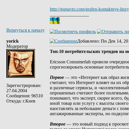
http://gsmavto.com/grafen-kontaktnye-linzy
_________________
Вернуться к началу
yorick
Добавлено
: Пн Дек 14, 20
Модератор
Топ-10 потребительских трендов на н
Ericsson Consumerlab провели очередн
спрогнозировать основные потребитель
Первое
— это «Интернет как образ жизн
считают, что Интернет влияет на их обр
Зарегистрирован:
и различные сервисы, и «коллективный
27.04.2004
опрошенных считают более полезными, 
Сообщения: 96510
понимают, что эксперт, скорее всего, б
Откуда: г.Киев
иной товар или услугу с высоты своего
наоставлять за небольшие деньги с по
ангажированные эксперты, но подкупит
Второе
— это новый подход к просмотру