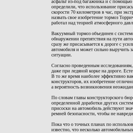
асфальт из-под багажника и с помощью
определили, что использование присас
скорости 70 километров в час, при эк
назвать свое изобретение тормоз Торр
работал над теорией атмосферного давл
Вакуумный тормоз объединен с систем
обнаружении препятствия на пути авто
сразу же присасывается к дороге с уси
автомобиля и может сильно выручить з
ситуации.
Согласно проведенным исследованиям, 
даже при ледяной корке на дороге. Ест
В то же время наиболее эффективно вак
конструкторов, их изобретение отлично
а вероятность возникновения неожидан
По словам главы конструкторского бюр
определенной доработки других систем
присоски на автомобиль действуют зна
ремней безопасности, чтобы не навред
Пока что о точных планах по использо
известно, что несколько автомобильных