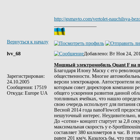
http://gsmavto.com/vertolet-nauchilsya-be
_________________
Вернуться к началу
lvv_68
Добавлено
: Вт Ноя 24, 20
Мощный электромобиль Quant F на по
Благодаря Илону Маску с его революци
Зарегистрирован:
общественности. Многие автомобильные
24.10.2005
версии электрокаров. Автостроители ис
Сообщения: 17519
которым совет директоров компании ре
Откуда: Europe UA
общего ускорения развития данной обл
топливных ячейках, что нашло определ
свою очередь использует для питания 
Весной 2014 года nanoFlowcell предоста
нешуточный интерес. Неудивительно, в
До «сотни» концепт стартует за 2,8 сек
максимальная скорость у e-Sportlimous
составляет 380 километров в час. В эт
равен 201 км/ч. Казалось бы, что при 