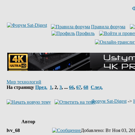
Ф
Правила форума
Профиль
Мир технологий
На страницу
Пред.
1
,
2
,
3
, ...
66
,
67
,
68
След.
Форум Sat-Digest
->
Автор
lvv_68
Добавлено
: Вт Ноя 03, 20