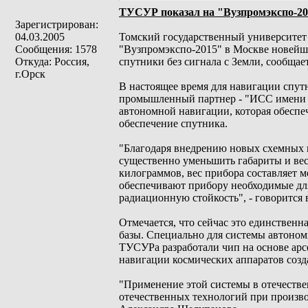
ТУСУР показал на "Вузпромэкспо-20
Зарегистрирован:
04.03.2005
Томский государственный университет
Сообщения: 1578
"Вузпромэкспо-2015" в Москве новейшу
Откуда: Россия,
спутники без сигнала с Земли, сообщае
г.Орск
В настоящее время для навигации спут
промышленный партнер - "ИСС имени а
автономной навигации, которая обеспе
обеспечение спутника.
"Благодаря внедрению новых схемных и
существенно уменьшить габариты и вес
килограммов, вес прибора составляет 
обеспечивают прибору необходимые для
радиационную стойкость", - говорится 
Отмечается, что сейчас это единственн
базы. Специально для системы автоном
ТУСУРа разработали чип на основе арс
навигации космических аппаратов соз
"Применение этой системы в отечеств
отечественных технологий при производ