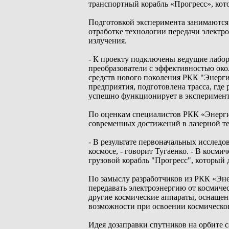
транспортный корабль «Прогресс», кото
Подготовкой эксперимента занимаются
отработке технологии передачи электро
излучения.
- К проекту подключены ведущие лабор
преобразователи с эффективностью око
средств нового поколения РКК "Энергия
предприятия, подготовлена трасса, где
успешно функционирует в эксперимен
По оценкам специалистов РКК «Энергия
современных достижений в лазерной те
- В результате первоначальных исслед
космосе, - говорит Тугаенко. - В косм
грузовой корабль "Прогресс", который д
По замыслу разработчиков из РКК «Эне
передавать электроэнергию от космиче
другие космические аппараты, оснаще
возможности при освоении космическог
Идея дозаправки спутников на орбите с