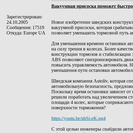
Вакуумная присоска поможет быстро
Зарегистрирован:
24.10.2005
Новое изобретение шведских конструк
Сообщения: 17519
вакуумной присоски, которая срабатыва
Откуда: Europe UA
позволяет уменьшить тормозной путь а
Для уменьшения времени остановки ав
на силу трения в колесах. Более качес
конструкции тормозов и стабилизации 
ABS позволяют синхронизировать движе
повысить управляемость автомобиля. Н
уменьшения пути остановки автомобиля
Шведская компания Autoliv, которая с
автомобильную безопасность, предлож
Поскольку время остановки зависит от 
решили поработать над увеличением ст
площади 4 колес, которые соприкасают
поверхности торможения?
https://youtu.be/nbSi-eK-ng4
С этой целью инженеры снабдили автом