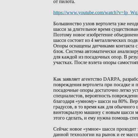
от пилота.
https://www.youtube.com/watch?v=Ip_W
Большинство узлов вертолета уже неод
шасси за длительное время существов
Поэтому новое изобретение объединен
шасси состоит из 4 металлических под
Опоры оснащены датчиками контакта с
блок. Система автоматически анализи
для каждой из посадочных опор. В резу
участках. После взлета опоры самосто
Как заявляет агентство DARPA, разраб
повреждения вертолета при посадке и 
посадочные опоры достаточно легко уст
специалистов, вероятность повреждени
благодаря «умному» шасси на 80%. Верт
градусов, в то время как для обычного
винтокрылую машину с новым шасси мо
этого сделать, и ему нужна помощь сп
Сейчас новое «умное» шасси проходит 
данной технологии на рынок и ее мас