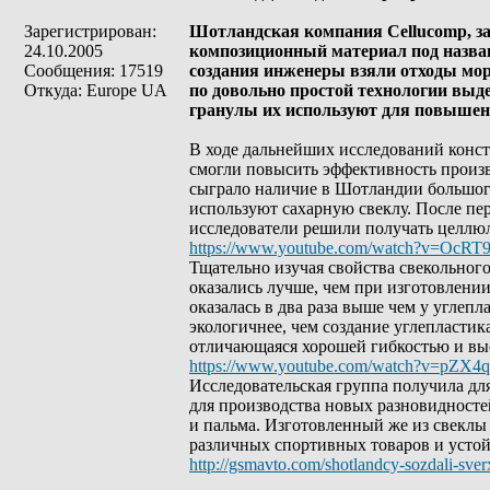
Зарегистрирован:
Шотландская компания Cellucomp, з
24.10.2005
композиционный материал под названи
Сообщения: 17519
создания инженеры взяли отходы мор
Откуда: Europe UA
по довольно простой технологии выд
гранулы их используют для повышен
В ходе дальнейших исследований констр
смогли повысить эффективность произ
сыграло наличие в Шотландии большого
используют сахарную свеклу. После пер
исследователи решили получать целлю
https://www.youtube.com/watch?v=OcRT
Тщательно изучая свойства свекольног
оказались лучше, чем при изготовлении
оказалась в два раза выше чем у углеп
экологичнее, чем создание углепластик
отличающаяся хорошей гибкостью и вы
https://www.youtube.com/watch?v=pZX4
Исследовательская группа получила д
для производства новых разновидносте
и пальма. Изготовленный же из свеклы
различных спортивных товаров и усто
http://gsmavto.com/shotlandcy-sozdali-sver
_________________