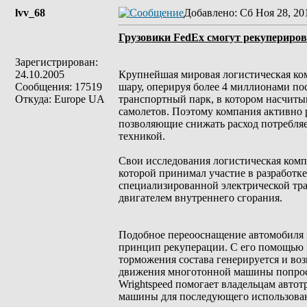
lvv_68
Добавлено
: Сб Ноя 28, 20
Грузовики FedEx смогут рекупериров
Зарегистрирован:
24.10.2005
Крупнейшая мировая логистическая ком
Сообщения: 17519
шару, оперируя более 4 миллионами по
Откуда: Europe UA
транспортный парк, в котором насчиты
самолетов. Поэтому компания активно 
позволяющие снижать расход потребляе
техникой.
Свои исследования логистическая комп
которой принимал участие в разработке
специализированной электрической тр
двигателем внутреннего сгорания.
Подобное переооснащение автомобиля п
принцип рекуперации. С его помощью 
торможения состава генерируется и воз
движения многотонной машины попросту
Wrightspeed помогает владельцам авто
машины для последующего использова