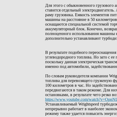
Для этого с обыкновенного грузового ав
ставится отдельный электродвигатель.
раму грузовика. Емкость элементов пит
машины на расстояние в 50 километров
оснащаются специальной системой торм
аккумуляторный блок. Конечно, возвращ
полноценного использования машины ее
дополнительно устанавливают турбодиз
В результате подобного переоснащения 
углеводородного топлива. Но зато с ее
поскольку данная электрическая тран
именно под автомобили, задействованны
По словам руководителя компании Wrig
топлива для перевозящего груженую ф
100 километров в час. Но задействова
передвигаются в таком режиме. Для ни
остановками, в результате чего резко в
https://www.youtube.com/watch?v=OpnN
Устанавливаемый Wrightspeed турбодиз
непрерывно работает в наиболее эконо
режиму также удается повысить энерг