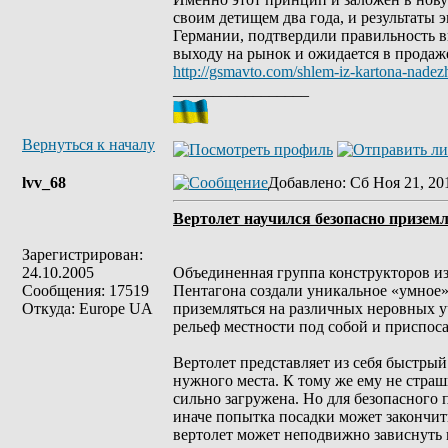
своим детищем два года, и результаты
Германии, подтвердили правильность 
выходу на рынок и ожидается в продаже
http://gsmavto.com/shlem-iz-kartona-nadezh
_________________
Вернуться к началу
lvv_68
Добавлено
: Сб Ноя 21, 20
Вертолет научился безопасно призем
Зарегистрирован:
24.10.2005
Объединенная группа конструкторов и
Сообщения: 17519
Пентагона создали уникальное «умное»
Откуда: Europe UA
приземляться на различных неровных у
рельеф местности под собой и приспос
Вертолет представляет из себя быстрый
нужного места. К тому же ему не страш
сильно загружена. Но для безопасного
иначе попытка посадки может закончит
вертолет может неподвижно зависнуть 