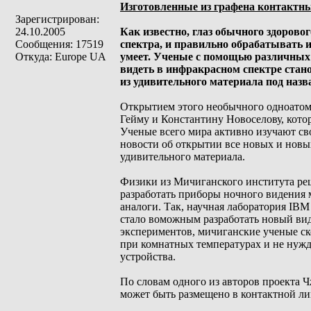
Изготовленные из графена контактны
Зарегистрирован:
24.10.2005
Как известно, глаз обычного здорово
Сообщения: 17519
спектра, и правильно обрабатывать 
Откуда: Europe UA
умеет. Ученые с помощью различных 
видеть в инфракрасном спектре ста
из удивительного материала под назв
Открытием этого необычного одноатом
Гейму и Константину Новоселову, котор
Ученые всего мира активно изучают св
новости об открытии все новых и новы
удивительного материала.
Физики из Мичиганского института реш
разработать приборы ночного видения
аналоги. Так, научная лаборатория IB
стало воможным разработать новый вид
экспериментов, мичиганские ученые ск
при комнатных температурах и не нуж
устройства.
По словам одного из авторов проекта Ч
может быть размещено в контактной ли