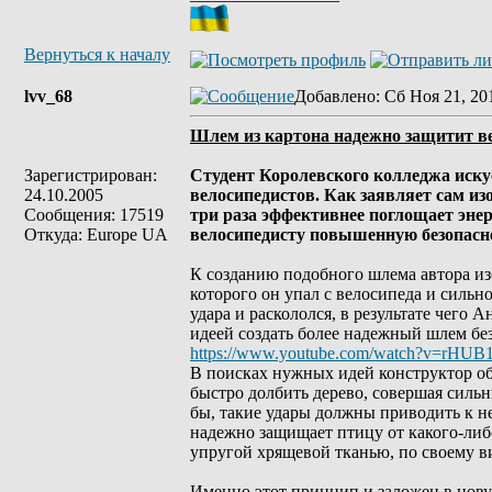
Вернуться к началу
lvv_68
Добавлено
: Сб Ноя 21, 20
Шлем из картона надежно защитит в
Зарегистрирован:
Студент Королевского колледжа иску
24.10.2005
велосипедистов. Как заявляет сам из
Сообщения: 17519
три раза эффективнее поглощает энер
Откуда: Europe UA
велосипедисту повышенную безопасн
К созданию подобного шлема автора из
которого он упал с велосипеда и сильн
удара и раскололся, в результате чего 
идеей создать более надежный шлем бе
https://www.youtube.com/watch?v=rHUB
В поисках нужных идей конструктор об
быстро долбить дерево, совершая сильн
бы, такие удары должны приводить к н
надежно защищает птицу от какого-либо
упругой хрящевой тканью, по своему 
Именно этот принцип и заложен в нову