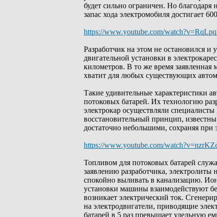
будет сильно ограничен. Но благодаря 
запас хода электромобиля достигает 60
https://www.youtube.com/watch?v=RqLp
Разработчик на этом не остановился и
двигательной установки в электрокарес
километров. В то же время заявленная м
хватит для любых существующих автом
Такие удивительные характеристики ав
потоковых батарей. Их технологию раз
электрокар осуществляли специалисты 
восстановительный принцип, известны 
достаточно небольшими, сохраняя при 
https://www.youtube.com/watch?v=nzrK
Топливом для потоковых батарей служа
заявлению разработчика, электролиты 
спокойно выливать в канализацию. Ион
установки машины взаимодействуют без
возникает электрический ток. Сгенерир
на электродвигатели, приводящие элект
батарей в 5 раз превышает удельную е