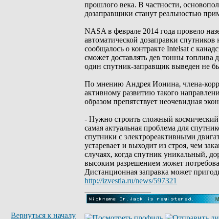
прошлого века. В частности, основопо
дозаправщики станут реальностью прим
NASA в феврале 2014 года провело на
автоматической дозаправки спутников 
сообщалось о контракте Intelsat с кан
сможет доставлять дев тонны топлива д
один спутник-заправщик выведен не б
По мнению Андрея Ионина, члена-корр
активному развитию такого направлени
образом препятствует неочевидная экон
- Нужно строить сложный космический ап
самая актуальная проблема для спутнико
спутники с электрореактивными двигате
устаревает и выходит из строя, чем зак
случаях, когда спутник уникальный, д
высоким разрешением может потребоват
Дистанционная заправка может пригод
http://izvestia.ru/news/597321
_________________
Вернуться к началу