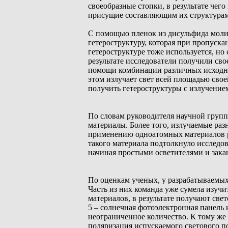
своеобразные стопки, в результате че
присущие составляющим их структурам
С помощью пленок из дисульфида молиб
гетероструктуру, которая при пропускан
гетероструктуре тоже используется, но
результате исследователи получили сво
помощи комбинации различных исходн
этом излучает свет всей площадью свое
получить гетероструктуры с излучение
По словам руководителя научной групп
материалы. Более того, излучаемые ра
применению одноатомных материалов р
такого материала подтолкнуло исследо
начиная простыми осветителями и закан
По оценкам ученых, у разрабатываемых
Часть из них команда уже сумела изуч
материалов, в результате получают све
5 – солнечная фотоэлектронная панель
неограниченное количество. К тому же 
поляризация испускаемого светового п