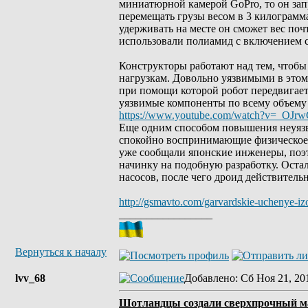
миниатюрной камерой GoPro, то он зап
перемещать грузы весом в 3 килограмма
удерживать на месте он сможет вес по
использовали полиамид с включением 
Конструкторы работают над тем, чтобы
нагрузкам. Довольно уязвимыми в этом
при помощи которой робот передвигает
уязвимые компоненты по всему объему 
https://www.youtube.com/watch?v=_OJrw
Еще одним способом повышения неуязви
спокойно воспринимающие физическое 
уже сообщали японские инженеры, поэ
начинку на подобную разработку. Оста
насосов, после чего дроид действител
http://gsmavto.com/garvardskie-uchenye-iz
_________________
Вернуться к началу
lvv_68
Добавлено
: Сб Ноя 21, 20
Шотландцы создали сверхпрочный м