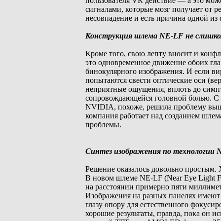
пользователя VR действие — а это може
сигналами, которые мозг получает от р
несовпадение и есть причина одной из
Конструкция шлема NE-LF не слишко
Кроме того, свою лепту вносит и конф
это одновременное движение обоих гла
бинокулярного изображения. И если вир
попытаются свести оптические оси (вер
неприятные ощущения, вплоть до симпт
сопровождающейся головной болью. С в
NVIDIA, похоже, решила проблему выш
компания работает над созданием шлем
проблемы.
Синтез изображения по технологии 
Решение оказалось довольно простым. Х
В новом шлеме NE-LF (Near Eye Light Fi
на расстоянии примерно пяти миллимет
Изображения на разных панелях имеют ра
глазу опору для естественного фокуси
хорошие результаты, правда, пока он и