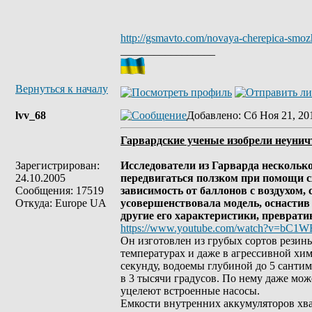
http://gsmavto.com/novaya-cherepica-smozh
_________________
Вернуться к началу
lvv_68
Добавлено
: Сб Ноя 21, 20
Гарвардские ученые изобрели неуни
Зарегистрирован:
Исследователи из Гарварда несколько
24.10.2005
передвигаться ползком при помощи с
Сообщения: 17519
зависимость от баллонов с воздухом
Откуда: Europe UA
усовершенствовала модель, оснастив
другие его характеристики, преврати
https://www.youtube.com/watch?v=bC1
Он изготовлен из грубых сортов резин
температурах и даже в агрессивной хим
секунду, водоемы глубиной до 5 сантим
в 3 тысячи градусов. По нему даже мож
уцелеют встроенные насосы.
Емкости внутренних аккумуляторов хват