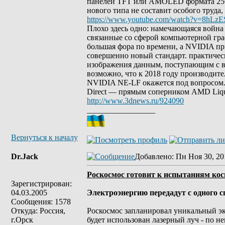
панелей TFT или AMOLED формата 2560
нового типа не составит особого труда
https://www.youtube.com/watch?v=8hLzE
Плохо здесь одно: намечающаяся война
связанные со сферой компьютерной гра
большая фора по времени, а NVIDIA при
совершенно новый стандарт. практическ
изображения данным, поступающим с ве
возможно, что к 2018 году производит
NVIDIA NE-LF окажется под вопросом.
Direct — прямым соперником AMD Liq
http://www.3dnews.ru/924090
_________________
Вернуться к началу
Dr.Jack
Добавлено
: Пн Ноя 30, 20
Роскосмос готовит к испытаниям кос
Зарегистрирован:
04.03.2005
Электроэнергию передадут с одного с
Сообщения: 1578
Откуда: Россия,
Роскосмос запланировал уникальный эк
г.Орск
будет использован лазерный луч - по н