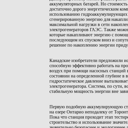
аккумуляторных батарей. Но стоимость
достаточно дорого энергетическим ком
использованию гидроаккумулирующих с
сгенерированную энергию для накаплив
максимальной нагрузки в сети накопле
электрогенераторов ГАЭС. Также можн
которые накапливают энергию с помощ
последующим их спуском вниз и сопутс
решение по накоплению энергии приду
Канадские изобретатели предложили ис
способную эффективно работать на пр
воздух при помощи насосных станций 
состоянии на определенной глубине в 
гидростатическое давление выталкивае
электрогенератора. Система, по сути, 
стабильную мощность энергии вне зави
Первую подобную аккумулирующую ста
на озере Онтарио неподалеку от Торонт
Пока что станция проходит этап тестир
строительство и использование значи
значительно безопаснее и экологичнее