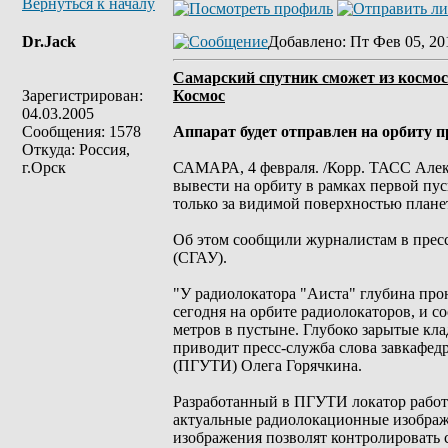
Вернуться к началу
Dr.Jack
Добавлено
: Пт Фев 05, 20
Самарский спутник сможет из космос
Зарегистрирован:
Космос
04.03.2005
Сообщения: 1578
Аппарат будет отправлен на орбиту 
Откуда: Россия,
г.Орск
САМАРА, 4 февраля. /Корр. ТАСС Алек
вывести на орбиту в рамках первой пу
только за видимой поверхностью планет
Об этом сообщили журналистам в пресс
(СГАУ).
"У радиолокатора "Аиста" глубина про
сегодня на орбите радиолокаторов, и с
метров в пустыне. Глубоко зарытые клад
приводит пресс-служба слова завкафе
(ПГУТИ) Олега Горячкина.
Разработанный в ПГУТИ локатор работае
актуальные радиолокационные изображе
изображения позволят контролировать 