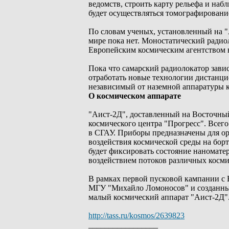
ведомств, строить карту рельефа и наб
будет осуществляться томографировани
По словам ученых, установленный на "
мире пока нет. Моностатический радио
Европейским космическим агентством в 
Пока что самарский радиолокатор зави
отработать новые технологии дистанци
независимый от наземной аппаратуры 
О космическом аппарате
"Аист-2Д", доставленный на Восточный
космического центра "Прогресс". Всего
в СГАУ. Приборы предназначены для ор
воздействия космической среды на бор
будет фиксировать состояние наномате
воздействием потоков различных косми
В рамках первой пусковой кампании с 
МГУ "Михайло Ломоносов" и созданные
малый космический аппарат "Аист-2Д"
http://tass.ru/kosmos/2639823
_________________