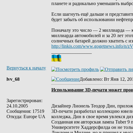
планете и радикально уменьшить выбро
Если шагнуть ещё дальше и представить
будет забыть об использовании нефтепр
Поначалу это число — 2 миллиарда — к
миллиарда автомобилей и за 20 лет этот
солнечных батарей должно хватить с и
http://linkis.com/www.gogetnews.info/n/
_________________
Вернуться к началу
lvv_68
Добавлено
: Вт Янв 12, 20
Использование 3D-печати может про
Зарегистрирован:
24.10.2005
Дизайнер Лионель Теодор Дин, приложи
Сообщения: 17519
3D-печати разработал коллекцию ювел
Откуда: Europe UA
колледжа, Дин в свое время увлекся ди
Созданная им авторская лампа Tuber 9
Университете Хаддерсфилда он не толь
Лондоне и Милане, но и пришел к мысл