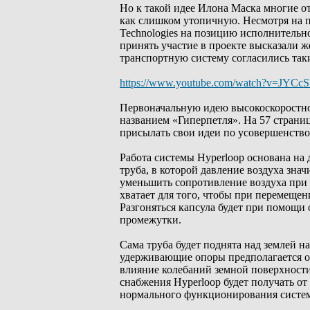
Но к такой идее Илона Маска многие о
как слишком утопичную. Несмотря на п
Technologies на позицию исполнительн
принять участие в проекте высказали 
транспортную систему согласились таки
https://www.youtube.com/watch?v=JYC
Первоначальную идею высокоскоростно
названием «Гиперпетля». На 57 страни
присылать свои идеи по усовершенств
Работа системы Hyperloop основана на
труба, в которой давление воздуха зна
уменьшить сопротивление воздуха при 
хватает для того, чтобы при перемеще
Разгоняться капсула будет при помощи 
промежутки.
Сама труба будет поднята над землей 
удерживающие опоры предполагается о
влияние колебаний земной поверхности
снабжения Hyperloop будет получать о
нормального функционирования систе