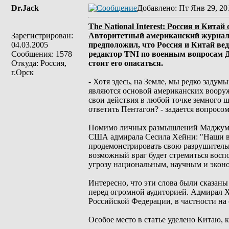
Dr.Jack
Добавлено
: Пт Янв 29, 20
The National Interest: Россия и Кит
Зарегистрирован:
Авторитетный американский журнал Th
04.03.2005
предположил, что Россия и Китай вед
Сообщения: 1578
редактор TNI по военным вопросам Д
Откуда: Россия,
стоит его опасаться.
г.Орск
- Хотя здесь, на Земле, мы редко задум
являются основой американских воору
свои действия в любой точке земного ша
ответить Пентагон? - задается вопросо
Помимо личных размышлений Маджумдар
США адмирала Сесила Хейни: "Наши ве
продемонстрировать свою разрушитель
возможный враг будет стремиться воспо
угрозу национальным, научным и экон
Интересно, что эти слова были сказаны
перед огромной аудиторией. Адмирал Х
Российской Федерации, в частности на 
Особое место в статье уделено Китаю