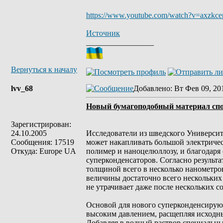
https://www.youtube.com/watch?v=axzkc
Источник
_________________
Вернуться к началу
lvv_68
Добавлено
: Вт Фев 09, 20
Новый бумагоподобный материал спо
Зарегистрирован:
24.10.2005
Исследователи из шведского Универси
Сообщения: 17519
может накапливать большой электричес
Откуда: Europe UA
полимер и наноцелюллозу, и благодаря
суперконденсаторов. Согласно результ
толщиной всего в несколько нанометров
величины достаточно всего нескольких 
не утрачивает даже после нескольких с
Основой для нового суперконденсирую
высоким давлением, расщепляя исходны
Добавляя в водный раствор специальны