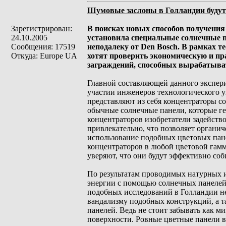
Шумовые заслоны в Голландии будут
Зарегистрирован:
В поисках новых способов получения
24.10.2005
установила специальные солнечные 
Сообщения: 17519
неподалеку от Den Bosch. В рамках т
Откуда: Europe UA
хотят проверить экономическую и п
заграждений, способных вырабатыва
Главной составляющей данного экспер
участии инженеров технологического 
представляют из себя концентраторы с
обычные солнечные панели, которые г
концентраторов изобретатели задейство
привлекательно, что позволяет органич
использование подобных цветовых пане
концентраторов в любой цветовой гам
уверяют, что они будут эффективно соб
По результатам проводимых натурных 
энергии с помощью солнечных панелей
подобных исследований в Голландии н
вандализму подобных конструкций, а т
панелей. Ведь не стоит забывать как
поверхности. Ровные цветные панели в