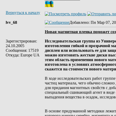
Вернуться к началу
lvv_68
Добавлено
: Пн Мар 07, 20
Новая магнитная пленка поможет соз
Зарегистрирован:
Исследовательская группа из Универ
24.10.2005
изготовления гибкой и прозрачной м
Сообщения: 17519
дисплеи или использовать ее для за
Откуда: Europe UA
можно изготовить жесткие диски выс
этим область применения нового мат
изготовлена в условиях атмосферного
скажется на стоимости нового материа
В ходе исследовательских работ групп
частиц материала, чего обычно сложно
для придания магнитных свойств с до
специальный сшивающий агент в виде 
выпадения вещества в осадок, исследо
В основе придуманной методики лежит 
которого наниты серебра, магнетита и