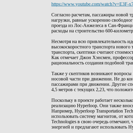
https://www.youtube.com/watch?v=E3F-x
Согласно расчетам, пассажиры новой 
нагрузки, равные ускорению свободного
проезда из Лос-Анжелеса в Сан-Франци
расходы на строительство 600-километр
Несмотря на всю привлекательность ид
высокоскоростного транспорта нового 
транспорта, скептики считают стоимос
Как отмечает Джон Хэнсмен, профессо
рациональность создания подобной тра
Также у скептиков возникают вопросы 
носовой части при движении. Не до к
пассажирами при движении. Другие сп
4,5 метров с текущих 2,23, что положи
Поскольку в проекте работает нескольк
реализацию Hyperloop. Они также внося
Например, Hyperloop Transportation Tec
использовать систему магнитов, от ко
Technologies в свою очередь отмечают,
энергией и предлагают использовать Hy