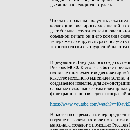
дыхание в ювелирную отрасль.
Чтобы на практике получить доказател
коллекцию ювелирных украшений из зол
дает больше возможностей в ювелирно
объемной печати он и его команда сна
теперь же планируется сразу получать 
технологических затруднений на этом 
В результате Дину удалось создать сп
Precious M080. К его разработке прил
поставке инструментов для ювелирной 
качестве исходного материала золота, и
создаваемое изделие. Для демонстрации
сложные исходные формы ювелирных у
филигранные оправы для фотографий и
https://www.youtube.com/watch?v=lOavk
В настоящее время дизайнер предпочит
изделие из золота, которое по каким-т
материала создают с помощью Precious