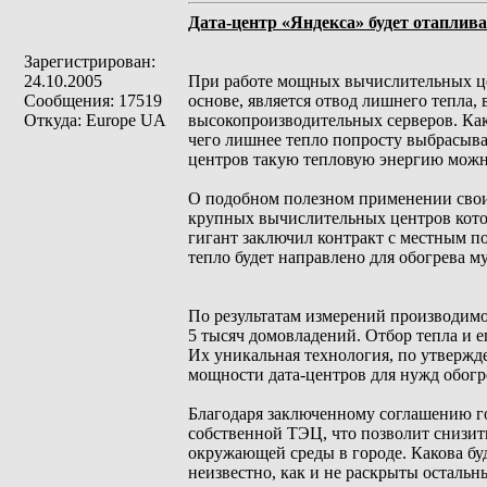
Дата-центр «Яндекса» будет отаплив
Зарегистрирован:
24.10.2005
При работе мощных вычислительных це
Сообщения: 17519
основе, является отвод лишнего тепла,
Откуда: Europe UA
высокопроизводительных серверов. Как
чего лишнее тепло попросту выбрасыва
центров такую тепловую энергию можно
О подобном полезном применении свои
крупных вычислительных центров кото
гигант заключил контракт с местным п
тепло будет направлено для обогрева 
По результатам измерений производим
5 тысяч домовладений. Отбор тепла и е
Их уникальная технология, по утвержд
мощности дата-центров для нужд обогр
Благодаря заключенному соглашению го
собственной ТЭЦ, что позволит снизит
окружающей среды в городе. Какова буд
неизвестно, как и не раскрыты осталь