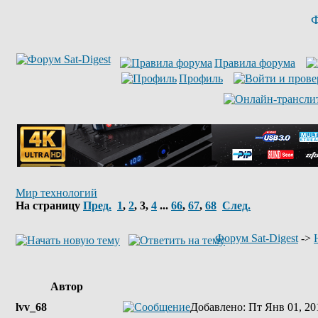
Ф
Правила форума
Профиль
Мир технологий
На страницу
Пред.
1
,
2
,
3
,
4
...
66
,
67
,
68
След.
Форум Sat-Digest
->
Автор
lvv_68
Добавлено
: Пт Янв 01, 20