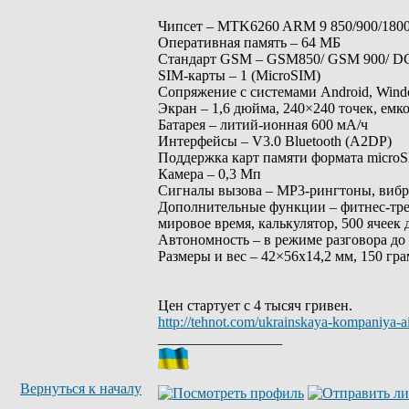
Чипсет – MTK6260 ARM 9 850/900/180
Оперативная память – 64 MБ
Стандарт GSM – GSM850/ GSM 900/ DC
SIM-карты – 1 (MicroSIM)
Сопряжение с системами Android, Wind
Экран – 1,6 дюйма, 240×240 точек, емк
Батарея – литий-ионная 600 мА/ч
Интерфейсы – V3.0 Bluetooth (A2DP)
Поддержка карт памяти формата microS
Камера – 0,3 Мп
Сигналы вызова – МP3-рингтоны, виб
Дополнительные функции – фитнес-трек
мировое время, калькулятор, 500 ячеек 
Автономность – в режиме разговора до 
Размеры и вес – 42×56х14,2 мм, 150 гра
Цен стартует с 4 тысяч гривен.
http://tehnot.com/ukrainskaya-kompaniya-a
_________________
Вернуться к началу