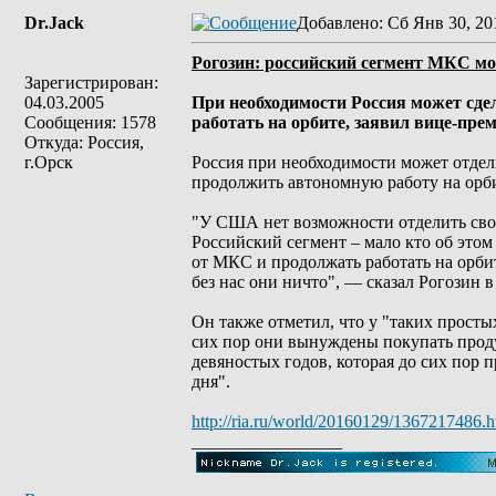
Dr.Jack
Добавлено
: Сб Янв 30, 20
Рогозин: российский сегмент МКС м
Зарегистрирован:
04.03.2005
При необходимости Россия может сд
Сообщения: 1578
работать на орбите, заявил вице-пре
Откуда: Россия,
г.Орск
Россия при необходимости может отде
продолжить автономную работу на орби
"У США нет возможности отделить свой
Российский сегмент – мало кто об этом
от МКС и продолжать работать на орби
без нас они ничто", — сказал Рогозин в
Он также отметил, что у "таких просты
сих пор они вынуждены покупать прод
девяностых годов, которая до сих пор
дня".
http://ria.ru/world/20160129/1367217486.h
_________________