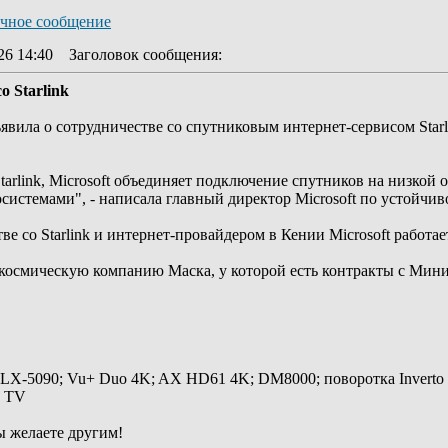
26 14:40
Заголовок сообщения
:
о Starlink
ъявила о сотрудничестве со спутниковым интернет-сервисом Sta
tarlink, Microsoft объединяет подключение спутников на низкой
системами", - написала главный директор Microsoft по устойчив
ве со Starlink и интернет-провайдером в Кении Microsoft работа
а космическую компанию Маска, у которой есть контракты с М
 LX-5090; Vu+ Duo 4K; AX HD61 4K; DM8000; поворотка Inverto
y TV
ы желаете другим!