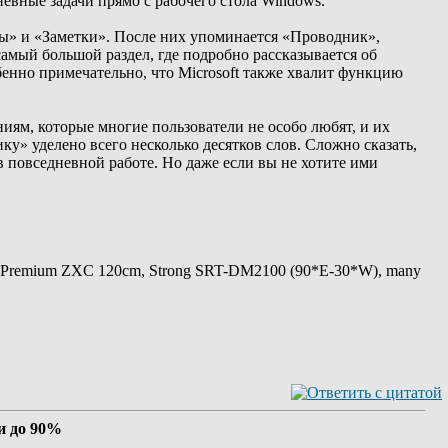
невные задачи прямо с рабочего стола Windows.
сы» и «Заметки». После них упоминается «Проводник»,
самый большой раздел, где подробно рассказывается об
бенно примечательно, что Microsoft также хвалит функцию
иям, которые многие пользователи не особо любят, и их
у» уделено всего несколько десятков слов. Сложно сказать,
в повседневной работе. Но даже если вы не хотите ими
 Premium ZXC 120cm, Strong SRT-DM2100 (90*E-30*W), many
ти до 90%