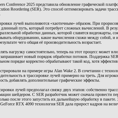
ers Conference 2025 представила обновление графической платфо
cution Reordering (SER). Это способ оптимизировать задачи тра
.
ровки лучей выполняются «хаотичным» образом. При прорисовке
 длинный путь, который потребует сложных вычислений. В резу
раллельной обработки данных, которой славятся видеокарты, со
азывать оборудованию, какие вычисления схожи между собой, и 
езультате чего общая её производительность возрастает.
ять нагрузку самостоятельно, теперь на этот процесс может вл
 запрашивает новый порядок обработки потоков. Поддержка SER
тельном порядке корректно обрабатывают такой код, хотя эффекти
трировали на примере игры Alan Wake 2. В сочетании с техно
ительность в трассировке лучей примерно на треть. Для игроко
ность добавлять дополнительные графические эффекты.
ировки лучей предполагал связку двух этапов: собственно трас
ации шейдером. С SER разработчик может сначала провести перв
олько после этого запустить их дальнейшую обработку в пакете.
 GeForce RTX 4090 технология SER дала прирост кадров на велич