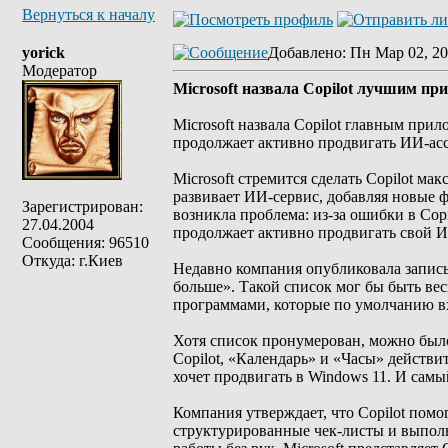
Вернуться к началу
yorick
Добавлено
: Пн Мар 02, 20
Модератор
Microsoft назвала Copilot лучшим п
Microsoft назвала Copilot главным при
продолжает активно продвигать ИИ-асси
Microsoft стремится сделать Copilot м
развивает ИИ-сервис, добавляя новые 
Зарегистрирован:
возникла проблема: из-за ошибки в Cop
27.04.2004
продолжает активно продвигать свой И
Сообщения: 96510
Откуда: г.Киев
Недавно компания опубликовала запись
больше». Такой список мог бы быть ве
программами, которые по умолчанию вх
Хотя список пронумерован, можно было
Copilot, «Календарь» и «Часы» действи
хочет продвигать в Windows 11. И самы
Компания утверждает, что Copilot помо
структурированные чек-листы и выполн