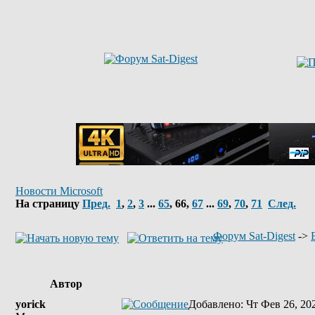
Новости Microsoft
На страницу
Пред.
1
,
2
,
3
...
65
,
66
,
67
...
69
,
70
,
71
След.
Форум Sat-Digest
->
Автор
yorick
Добавлено
: Чт Фев 26, 20