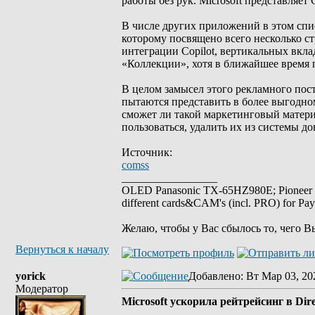
работы без рук. Microsoft представляе
В числе других приложений в этом спи
которому посвящено всего несколько ст
интеграции Copilot, вертикальных вкл
«Коллекции», хотя в ближайшее время п
В целом замысел этого рекламного пост
пытаются представить в более выгодном
сможет ли такой маркетинговый материа
пользоваться, удалить их из системы д
Источник:
comss
_________________
OLED Panasonic TX-65HZ980E; Pioneer
different cards&CAM's (incl. PRO) for Pa
Желаю, чтобы у Вас сбылось то, чего В
Вернуться к началу
yorick
Добавлено
: Вт Мар 03, 20
Модератор
Microsoft ускорила рейтрейсинг в Di