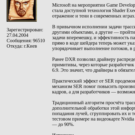
Microsoft на мероприятии Game Develop
стала доступной технология Shader Exe
отражение и тени в современных играх
В привычном исполнении задачи трасси
Зарегистрирован:
другими объектами, а другие — пройти
27.04.2004
задачи вперемешку, и эффективность па
Сообщения: 96510
прямо в коде шейдера теперь может ук
Откуда: г.Киев
упорядочивает выполнение потоков, в р
Ранее DXR позволял драйверу распредел
примитивы, через которые разработчик
6.9. Это значит, что драйверы в обяза
Практический эффект от SER продемонс
механизм SER помог повысить производ
кадров, а для разработчиков — возмож
Традиционный алгоритм просчёта трасс
дополнительной обработки этой информ
попадания лучей, сгруппировать их и т
тестовом примере на видеокарте Nvidia
— до 90%.