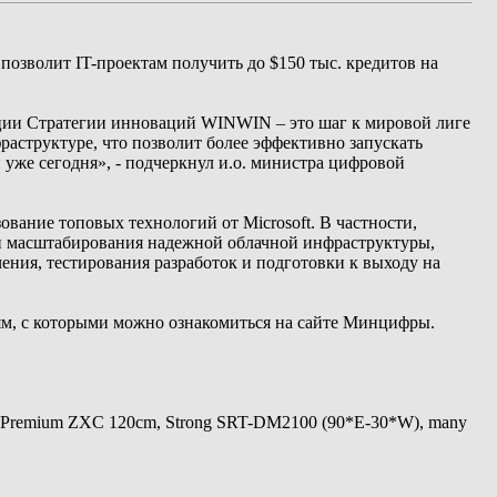
о позволит IT-проектам получить до $150 тыс. кредитов на
изации Стратегии инноваций WINWIN – это шаг к мировой лиге
раструктуре, что позволит более эффективно запускать
уже сегодня», - подчеркнул и.о. министра цифровой
вание топовых технологий от Microsoft. В частности,
 и масштабирования надежной облачной инфраструктуры,
ния, тестирования разработок и подготовки к выходу на
иям, с которыми можно ознакомиться на сайте Минцифры.
 Premium ZXC 120cm, Strong SRT-DM2100 (90*E-30*W), many