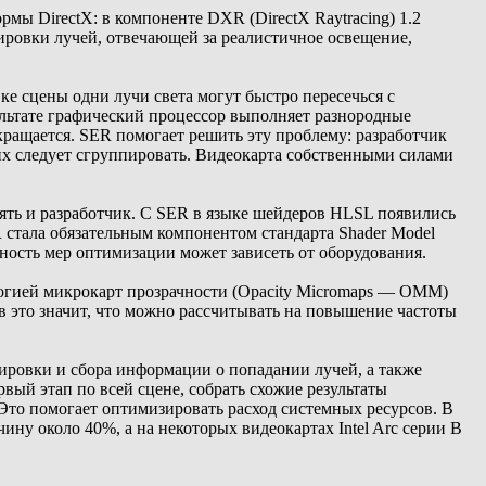
рмы DirectX: в компоненте DXR (DirectX Raytracing) 1.2
ссировки лучей, отвечающей за реалистичное освещение,
 сцены одни лучи света могут быстро пересечься с
льтате графический процессор выполняет разнородные
кращается. SER помогает решить эту проблему: разработчик
их следует сгруппировать. Видеокарта собственными силами
иять и разработчик. С SER в языке шейдеров HLSL появились
 стала обязательным компонентом стандарта Shader Model
вность мер оптимизации может зависеть от оборудования.
логией микрокарт прозрачности (Opacity Micromaps — OMM)
в это значит, что можно рассчитывать на повышение частоты
сировки и сбора информации о попадании лучей, а также
ый этап по всей сцене, собрать схожие результаты
 Это помогает оптимизировать расход системных ресурсов. В
ину около 40%, а на некоторых видеокартах Intel Arc серии B