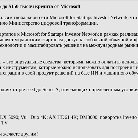
до $150 тысяч кредита от Microsoft
я к глобальной сети Microsoft for Startups Investor Network, чт
бщило Министерство цифровой трансформации.
тапов к Microsoft for Startups Investor Network в рамках реал
авляет украинским стартапам доступ к глобальной облачной инф
технологии и масштабировать решения на международные рынки 
 – это виртуальные средства, которыми можно оплатить использо
п к инструментам, которые можно использовать для построения
теграции в свой продукт решений на базе ИИ и машинного обуче
тадиях от pre-seed до Series A, отвечающих определенным услов
 LX-5090; Vu+ Duo 4K; AX HD61 4K; DM8000; поворотка Inverto
y TV
ы желаете другим!