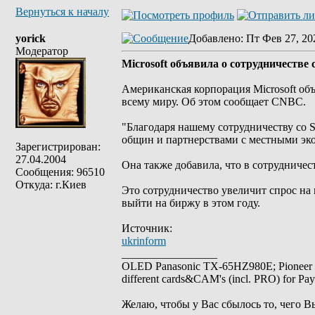
Вернуться к началу
yorick
Добавлено
: Пт Фев 27, 20
Модератор
Microsoft объявила о сотрудничестве с
Американская корпорация Microsoft об
всему миру. Об этом сообщает CNBC.
"Благодаря нашему сотрудничеству со S
общин и партнерствами с местными эко
Зарегистрирован:
27.04.2004
Она также добавила, что в сотрудничест
Сообщения: 96510
Откуда: г.Киев
Это сотрудничество увеличит спрос н
выйти на биржу в этом году.
Источник:
ukrinform
_________________
OLED Panasonic TX-65HZ980E; Pioneer
different cards&CAM's (incl. PRO) for Pa
Желаю, чтобы у Вас сбылось то, чего В