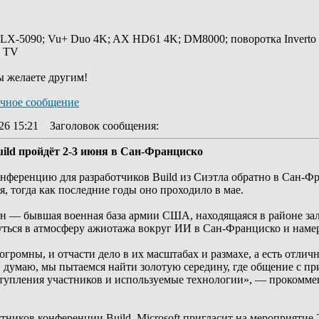
 LX-5090; Vu+ Duo 4K; AX HD61 4K; DM8000; поворотка Inverto
y TV
ы желаете другим!
26 15:21
Заголовок сообщения
:
ild пройдёт 2-3 июня в Сан-Франциско
нференцию для разработчиков Build из Сиэтла обратно в Сан-Фр
, тогда как последние годы оно проходило в мае.
н — бывшая военная база армии США, находящаяся в районе за
ться в атмосферу ажиотажа вокруг ИИ в Сан-Франциско и наме
громны, и отчасти дело в их масштабах и размахе, а есть отли
 думаю, мы пытаемся найти золотую середину, где общение с п
ыступления участников и используемые технологии», — прокомм
стников конференции Build. Microsoft пригласит на мероприятие