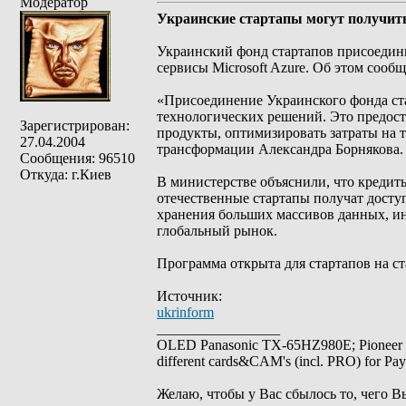
Модератор
Украинские стартапы могут получить 
Украинский фонд стартапов присоединилс
сервисы Microsoft Azure. Об этом соо
«Присоединение Украинского фонда стар
технологических решений. Это предост
Зарегистрирован:
продукты, оптимизировать затраты на 
27.04.2004
трансформации Александра Борнякова.
Сообщения: 96510
Откуда: г.Киев
В министерстве объяснили, что кредиты
отечественные стартапы получат досту
хранения больших массивов данных, ин
глобальный рынок.
Программа открыта для стартапов на с
Источник:
ukrinform
_________________
OLED Panasonic TX-65HZ980E; Pioneer
different cards&CAM's (incl. PRO) for Pa
Желаю, чтобы у Вас сбылось то, чего В