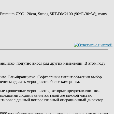
 Premium ZXC 120cm, Strong SRT-DM2100 (90*E-30*W), many
анциско, попутно внося ряд других изменений. В этом году
лива Сан-Франциско. Софтверный гигант объяснил выбор
рением сделать мероприятие более камерным.
чные крошечные мероприятия, которые предоставляют по-
ришедшими людьми является такой же важной частью
ентировал данный вопрос главный операционный директор
 2500 разработчиков, тогда как в предыдущие годы количество