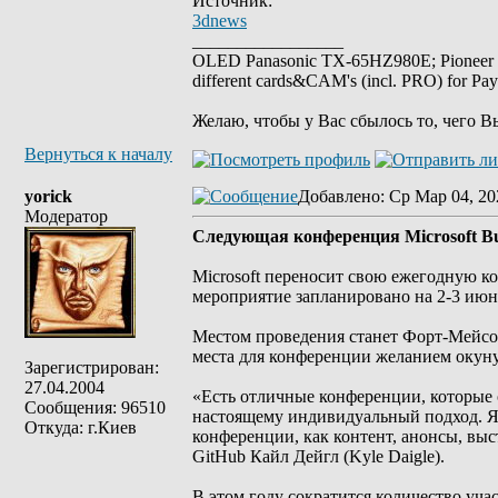
Источник:
3dnews
_________________
OLED Panasonic TX-65HZ980E; Pioneer
different cards&CAM's (incl. PRO) for Pa
Желаю, чтобы у Вас сбылось то, чего В
Вернуться к началу
yorick
Добавлено
: Ср Мар 04, 20
Модератор
Следующая конференция Microsoft Bu
Microsoft переносит свою ежегодную ко
мероприятие запланировано на 2-3 июня
Местом проведения станет Форт-Мейсо
места для конференции желанием окуну
Зарегистрирован:
27.04.2004
«Есть отличные конференции, которые о
Сообщения: 96510
настоящему индивидуальный подход. Я
Откуда: г.Киев
конференции, как контент, анонсы, в
GitHub Кайл Дейгл (Kyle Daigle).
В этом году сократится количество уча