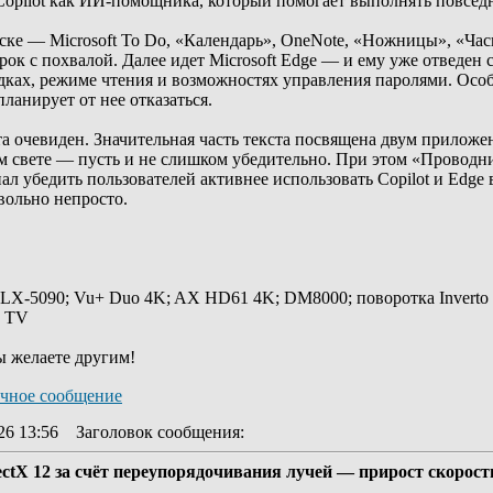
т Copilot как ИИ-помощника, который помогает выполнять повсед
ске — Microsoft To Do, «Календарь», OneNote, «Ножницы», «Ча
рок с похвалой. Далее идет Microsoft Edge — и ему уже отведен 
адках, режиме чтения и возможностях управления паролями. Осо
ланирует от нее отказаться.
а очевиден. Значительная часть текста посвящена двум приложен
 свете — пусть и не слишком убедительно. При этом «Проводник
л убедить пользователей активнее использовать Copilot и Edge 
овольно непросто.
 LX-5090; Vu+ Duo 4K; AX HD61 4K; DM8000; поворотка Inverto
y TV
ы желаете другим!
26 13:56
Заголовок сообщения
:
rectX 12 за счёт переупорядочивания лучей — прирост скорос