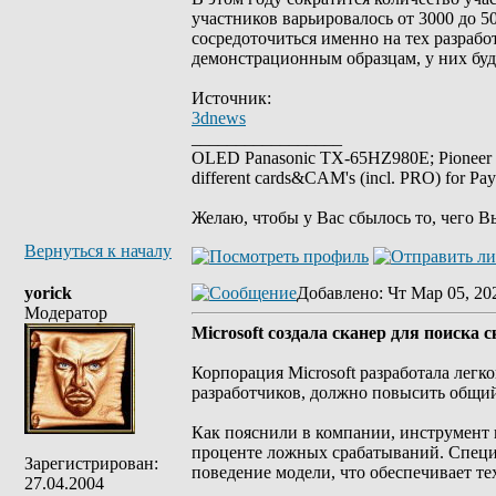
участников варьировалось от 3000 до 5
сосредоточиться именно на тех разрабо
демонстрационным образцам, у них буд
Источник:
3dnews
_________________
OLED Panasonic TX-65HZ980E; Pioneer
different cards&CAM's (incl. PRO) for Pa
Желаю, чтобы у Вас сбылось то, чего В
Вернуться к началу
yorick
Добавлено
: Чт Мар 05, 20
Модератор
Microsoft создала сканер для поиск
Корпорация Microsoft разработала лег
разработчиков, должно повысить общий
Как пояснили в компании, инструмент
проценте ложных срабатываний. Специ
Зарегистрирован:
поведение модели, что обеспечивает т
27.04.2004