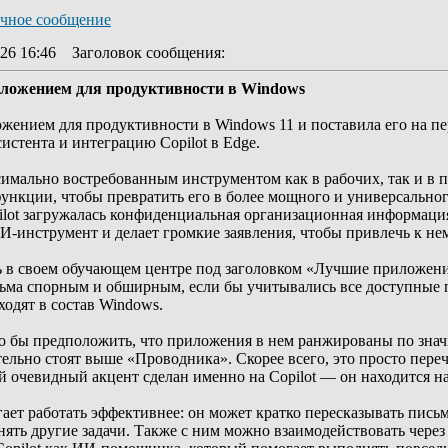
26 16:46
Заголовок сообщения
:
риложением для продуктивности в Windows
ложением для продуктивности в Windows 11 и поставила его на 
стента и интеграцию Copilot в Edge.
аксимально востребованным инструментом как в рабочих, так и 
функции, чтобы превратить его в более мощного и универсальног
ilot загружалась конфиденциальная организационная информация.
И-инструмент и делает громкие заявления, чтобы привлечь к не
 в своем обучающем центре под заголовком «Лучшие приложени
сьма спорным и обширным, если бы учитывались все доступные п
одят в состав Windows.
 бы предположить, что приложения в нем ранжированы по значи
тельно стоят выше «Проводника». Скорее всего, это просто пере
й очевидный акцент сделан именно на Copilot — он находится на
гает работать эффективнее: он может кратко пересказывать письм
ять другие задачи. Также с ним можно взаимодействовать через