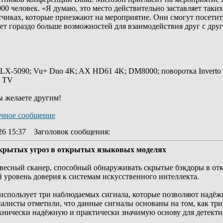
000 человек. «Я думаю, это место действительно заставляет таки
тчиках, которые приезжают на мероприятие. Они смогут посетить
ет гораздо больше возможностей для взаимодействия друг с дру
 LX-5090; Vu+ Duo 4K; AX HD61 4K; DM8000; поворотка Inverto
y TV
ы желаете другим!
26 15:37
Заголовок сообщения
:
а скрытых угроз в открытых языковых моделях
ковесный сканер, способный обнаруживать скрытые бэкдоры в о
 уровень доверия к системам искусственного интеллекта.
 использует три наблюдаемых сигнала, которые позволяют надё
алисты отметили, что данные сигналы основаны на том, как тр
ехнически надёжную и практически значимую основу для детекти