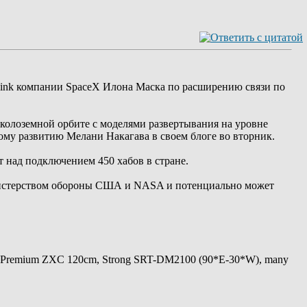
rlink компании SpaceX Илона Маска по расширению связи по
 околоземной орбите с моделями развертывания на уровне
ому развитию Мелани Накагава в своем блоге во вторник.
ет над подключением 450 хабов в стране.
инистерством обороны США и NASA и потенциально может
 Premium ZXC 120cm, Strong SRT-DM2100 (90*E-30*W), many