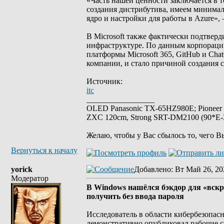
«Часть нашей ценности заключается в 
создания дистрибутива, имеем минима
ядро и настройки для работы в Azure»
В Microsoft также фактически подтверд
инфраструктуре. По данным корпорации,
платформы Microsoft 365, GitHub и Cha
компании, и стало причиной создания с
Источник:
itc
_________________
OLED Panasonic TX-65HZ980E; Pioneer
ZXC 120cm, Strong SRT-DM2100 (90*E-30
Желаю, чтобы у Вас сбылось то, чего В
Вернуться к началу
yorick
Добавлено
: Вт Май 26, 20
Модератор
В Windows нашёлся бэкдор для «вск
получить без ввода пароля
Исследователь в области кибербезопасн
демонстративно опубликовал рабочие с