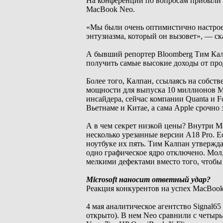
На конференции по вопросам прибыли A
MacBook Neo.
«Мы были очень оптимистично настроен
энтузиазма, который он вызовет», — ск
А бывший репортер Bloomberg Тим Кал
получить самые высокие доходы от про
Более того, Калпан, ссылаясь на собст
мощности для выпуска 10 миллионов Ma
инсайдера, сейчас компании Quanta и F
Вьетнаме и Китае, а сама Apple срочн
А в чем секрет низкой цены? Внутри M
несколько урезанные версии A18 Pro. Ес
ноутбуке их пять. Тим Калпан утвержда
одно графическое ядро отключено. Мол
мелкими дефектами вместо того, чтобы
Microsoft наносит ответный удар?
Реакция конкурентов на успех MacBook 
4 мая аналитическое агентство Signal65
открыто). В нем Neo сравнили с четыр