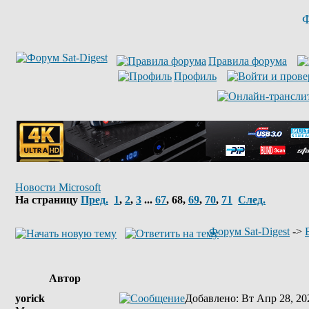
Ф
Правила форума
Профиль
Новости Microsoft
На страницу
Пред.
1
,
2
,
3
...
67
,
68
,
69
,
70
,
71
След.
Форум Sat-Digest
->
Автор
yorick
Добавлено
: Вт Апр 28, 20