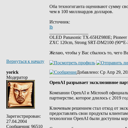
Оба техногиганта оценивают сумму сво
чем в 100 миллиардов долларов.
Источник:
lb
_________________
OLED Panasonic TX-65HZ980E; Pioneer
ZXC 120cm, Strong SRT-DM2100 (90*E-30
Желаю, чтобы у Вас сбылось то, чего В
Вернуться к началу
yorick
Добавлено
: Ср Апр 29, 20
Модератор
OpenAI разрывает эксклюзивное партн
Компании OpenAI и Microsoft официаль
партнерстве, которое длилось с 2019 год
Ключевым решением стал отход от экс
предоставлять свои продукты клиентам 
Зарегистрирован:
технологии OpenAI были доступны корп
27.04.2004
Сообщения: 96510