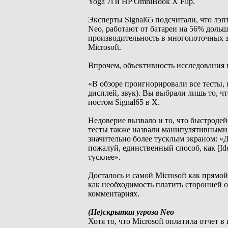
Yoga 7i и HP OmniBook X Flip.
Эксперты Signal65 подсчитали, что лэп
Neo, работают от батареи на 56% доль
производительность в многопоточных за
Microsoft.
Впрочем, объективность исследования в
«В обзоре проигнорировали все тесты, 
дисплей, звук). Вы выбрали лишь то, ч
постом Signal65 в X.
Недоверие вызвало и то, что быстродей
тесты также назвали манипулятивными,
значительно более тусклым экраном: «Д
пожалуй, единственный способ, как [Id
тусклее».
Досталось и самой Microsoft как прямой
как необходимость платить сторонней ор
комментариях.
(Не)скрытая угроза Neo
Хотя то, что Microsoft оплатила отчет 