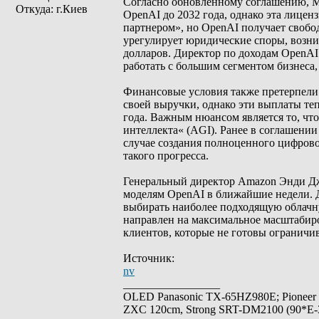
Согласно обновленному соглашению, Mi
Откуда: г.Киев
OpenAI до 2032 года, однако эта лицен
партнером», но OpenAI получает свобо
урегулирует юридические споры, возн
долларов. Директор по доходам OpenA
работать с большим сегментом бизнеса
Финансовые условия также претерпели 
своей выручки, однако эти выплаты те
года. Важным нюансом является то, что
интеллекта« (AGI). Ранее в соглашении
случае создания полноценного цифрово
такого прогресса.
Генеральный директор Amazon Энди Джа
моделям OpenAI в ближайшие недели. Д
выбирать наиболее подходящую облачну
направлен на максимальное масштабиро
клиентов, которые не готовы ограничив
Источник:
nv
_________________
OLED Panasonic TX-65HZ980E; Pioneer
ZXC 120cm, Strong SRT-DM2100 (90*E-30