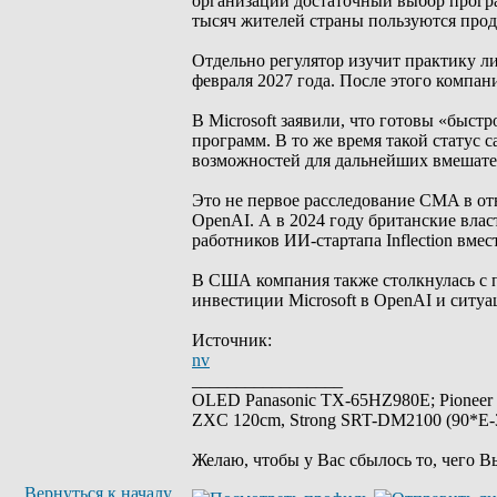
организации достаточный выбор програ
тысяч жителей страны пользуются проду
Отдельно регулятор изучит практику л
февраля 2027 года. После этого компан
В Microsoft заявили, что готовы «быст
программ. В то же время такой статус с
возможностей для дальнейших вмешате
Это не первое расследование CMA в отн
OpenAI. А в 2024 году британские влас
работников ИИ-стартапа Inflection вмес
В США компания также столкнулась с 
инвестиции Microsoft в OpenAI и ситуац
Источник:
nv
_________________
OLED Panasonic TX-65HZ980E; Pioneer
ZXC 120cm, Strong SRT-DM2100 (90*E-30
Желаю, чтобы у Вас сбылось то, чего В
Вернуться к началу