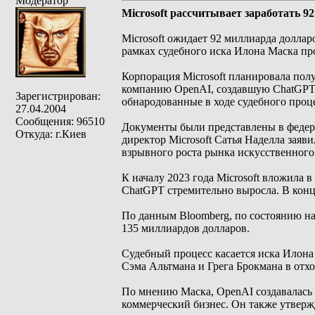
Модератор
Microsoft рассчитывает заработать 
Microsoft ожидает 92 миллиарда долла
рамках судебного иска Илона Маска пр
Корпорация Microsoft планировала пол
компанию OpenAI, создавшую ChatGPT.
Зарегистрирован:
обнародованные в ходе судебного проце
27.04.2004
Сообщения: 96510
Документы были представлены в федер
Откуда: г.Киев
директор Microsoft Сатья Наделла заяв
взрывного роста рынка искусственного
К началу 2023 года Microsoft вложила 
ChatGPT стремительно выросла. В конц
По данным Bloomberg, по состоянию на 
135 миллиардов долларов.
Судебный процесс касается иска Илона
Сэма Альтмана и Грега Брокмана в отх
По мнению Маска, OpenAI создавалась к
коммерческий бизнес. Он также утвержд