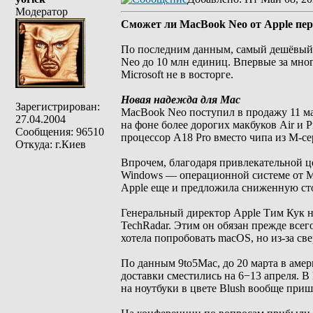
Модератор
Сможет ли MacBook Neo от Apple пер
По последним данным, самый дешёвый M
Neo до 10 млн единиц. Впервые за мног
Microsoft не в восторге.
Новая надежда для Mac
Зарегистрирован:
MacBook Neo поступил в продажу 11 ма
27.04.2004
на фоне более дорогих макбуков Air и
Сообщения: 96510
процессор A18 Pro вместо чипа из M-се
Откуда: г.Киев
Впрочем, благодаря привлекательной 
Windows — операционной системе от Mic
Apple еще и предложила сниженную ст
Генеральный директор Apple Тим Кук н
TechRadar. Этим он обязан прежде всег
хотела попробовать macOS, но из-за с
По данным 9to5Mac, до 20 марта в аме
доставки сместились на 6−13 апреля. 
на ноутбуки в цвете Blush вообще приш