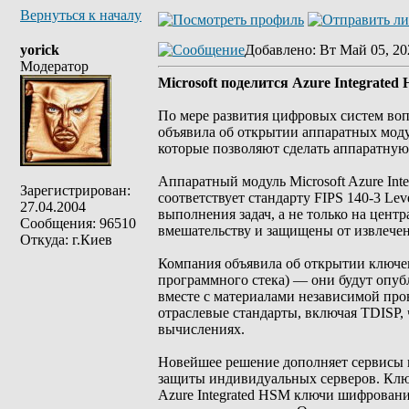
Вернуться к началу
yorick
Добавлено
: Вт Май 05, 20
Модератор
Microsoft поделится Azure Integrat
По мере развития цифровых систем вопр
объявила об открытии аппаратных модул
которые позволяют сделать аппаратну
Аппаратный модуль Microsoft Azure Int
Зарегистрирован:
соответствует стандарту FIPS 140-3 Le
27.04.2004
выполнения задач, а не только на цент
Сообщения: 96510
вмешательству и защищены от извлече
Откуда: г.Киев
Компания объявила об открытии ключев
программного стека) — они будут опуб
вместе с материалами независимой про
отраслевые стандарты, включая TDISP,
вычислениях.
Новейшее решение дополняет сервисы в
защиты индивидуальных серверов. Ключ
Azure Integrated HSM ключи шифровани