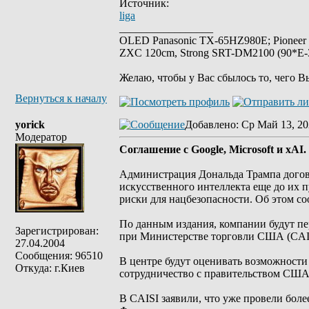
Источник:
liga
_________________
OLED Panasonic TX-65HZ980E; Pioneer
ZXC 120cm, Strong SRT-DM2100 (90*E-30
Желаю, чтобы у Вас сбылось то, чего В
Вернуться к началу
yorick
Добавлено
: Ср Май 13, 20
Модератор
Соглашение с Google, Microsoft и xA
Администрация Дональда Трампа догово
искусственного интеллекта еще до их 
риски для нацбезопасности. Об этом соо
По данным издания, компании будут п
Зарегистрирован:
при Министерстве торговли США (CAI
27.04.2004
Сообщения: 96510
В центре будут оценивать возможности 
Откуда: г.Киев
сотрудничество с правительством США 
В CAISI заявили, что уже провели бол