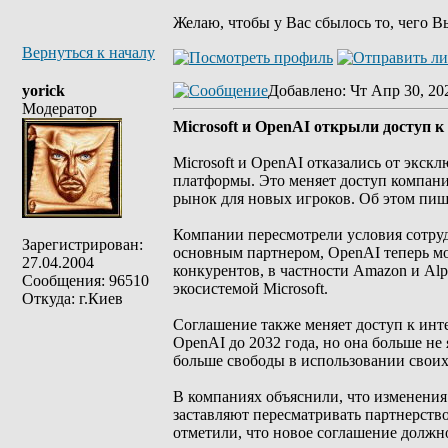
Желаю, чтобы у Вас сбылось то, чего В
Вернуться к началу
yorick
Добавлено
: Чт Апр 30, 20
Модератор
Microsoft и OpenAI открыли доступ
Microsoft и OpenAI отказались от экск
платформы. Это меняет доступ компан
рынок для новых игроков. Об этом пишет
Компании пересмотрели условия сотрудн
Зарегистрирован:
основным партнером, OpenAI теперь мо
27.04.2004
конкурентов, в частности Amazon и Alp
Сообщения: 96510
экосистемой Microsoft.
Откуда: г.Киев
Соглашение также меняет доступ к инте
OpenAI до 2032 года, но она больше не
больше свободы в использовании своих
В компаниях объяснили, что изменения
заставляют пересматривать партнерств
отметили, что новое соглашение должн