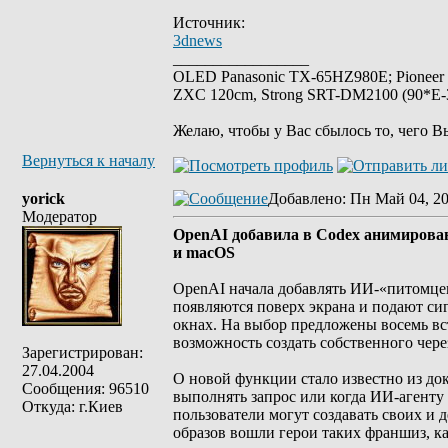
Источник:
3dnews
_________________
OLED Panasonic TX-65HZ980E; Pioneer
ZXC 120cm, Strong SRT-DM2100 (90*E-30
Желаю, чтобы у Вас сбылось то, чего В
Вернуться к началу
yorick
Добавлено
: Пн Май 04, 2
Модератор
OpenAI добавила в Codex анимирова
и macOS
OpenAI начала добавлять ИИ-«питомце
появляются поверх экрана и подают сиг
окнах. На выбор предложены восемь вс
возможность создать собственного чере
Зарегистрирован:
27.04.2004
О новой функции стало известно из до
Сообщения: 96510
выполнять запрос или когда ИИ-агенту
Откуда: г.Киев
пользователи могут создавать своих и
образов вошли герои таких франшиз, как 