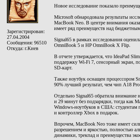
Новое исследование показало преимущ
Microsoft обнародовала результаты исс
MacBook Neo. В центре внимания оказал
имеет ряд преимуществ над бюджетным
Зарегистрирован:
27.04.2004
Signal65 в рамках исследования оценила
Сообщения: 96510
OmniBook 5 и HP OmniBook X Flip.
Откуда: г.Киев
В отчете утверждается, что IdeaPad Sl
поддержку Wi-Fi 7, сенсорный экран, п
SD-карт.
Также ноутбук оснащен процессором Sn
90% лучший результат, чем чип A18 Pr
Отдельно Signal65 обратила внимание н
и 29 минут без подзарядки, тогда как M
Windows-ноутбуков в США: студентам п
и контроллер Xbox в подарок.
Впрочем, MacBook Neo тоже имеет силь
разрешением и яркостью, полностью а
динамики, трекпад и преимущества эко