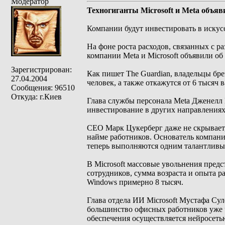
Модератор
Техногиганты Microsoft и Meta объя
Компании будут инвестировать в искус
На фоне роста расходов, связанных с р
компании Meta и Microsoft объявили о
Зарегистрирован:
Как пишет The Guardian, владельцы брен
27.04.2004
человек, а также откажутся от 6 тысяч 
Сообщения: 96510
Откуда: г.Киев
Глава службы персонала Meta Дженелл 
инвестирование в других направлениях
CEO Марк Цукерберг даже не скрывает,
найме работников. Основатель компании
теперь выполняются одним талантливы
В Microsoft массовые увольнения пред
сотрудников, сумма возраста и опыта р
Windows примерно 8 тысяч.
Глава отдела ИИ Microsoft Мустафа Сул
большинство офисных работников уже ч
обеспечения осуществляется нейросеть