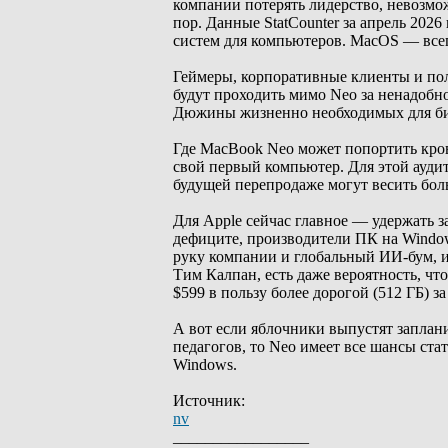
компании потерять лидерство, невозмо
пор. Данные StatCounter за апрель 202
систем для компьютеров. MacOS — всег
Геймеры, корпоративные клиенты и поль
будут проходить мимо Neo за ненадобно
Дюжины жизненно необходимых для биз
Где MacBook Neo может попортить кровь 
свой первый компьютер. Для этой аудит
будущей перепродаже могут весить боль
Для Apple сейчас главное — удержать з
дефиците, производители ПК на Window
руку компании и глобальный ИИ-бум, из
Тим Калпан, есть даже вероятность, что
$599 в пользу более дорогой (512 ГБ) за
А вот если яблочники выпустят заплан
педагогов, то Neo имеет все шансы ст
Windows.
Источник:
nv
_________________