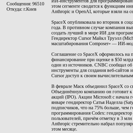
ИИ-инструментов для программирования 
Сообщения: 96510
этом сегменте сводится к функциям ин
Откуда: г.Киев
Anthropic и OpenAI, которые взяли на с
SpaceX опубликовала во вторник в соцс
года. В противном случае компания вып
создать лучший в мире ИИ для програм
Гендиректор Cursor Майкл Труэлл (Micha
масштабирования Composer» — ИИ-мод
Соглашение со SpaceX оформилось на п
финансирование при оценке в $50 млрд
один из источников. CNBC сообщал об э
инструменты для создания веб-сайтов и
Cursor доступ к своим вычислительным 
В феврале Маск объединил SpaceX со с
Объединённую компанию он готовит к 
акций (IPO). Акции Microsoft с начала
январе гендиректор Сатья Наделла (Saty
подписчиков, что на 75% больше, чем 
программирования Codex: гендиректор 
пользователей, причём отметку в 3 млн
Anthropic стремительно набрал популяр
этом месяце.