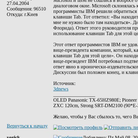
Microsoft и IBM не сошлись в вопросе 
27.04.2004
диалоговом окне. Microsoft склонялась 
Сообщения: 96510
программисты IBM решили обратиться 
Откуда: г.Киев
клавиши Tab. Тот ответил: «Вы находит
мне не нужно было там находиться». Ди
Флорида). Ответ этого руководителя пр
использование клавиши Tab для этой ц
Этот ответ программистов IBM не удов
вице-президента компании, который, к
клавиши Tab для этой цели». Он наход
вице-президент IBM потребовал подтвер
ответ явно в иронически-издевательском
Дискуссии был положен конец, и клави
Источник:
3dnews
_________________
OLED Panasonic TX-65HZ980E; Pioneer
ZXC 120cm, Strong SRT-DM2100 (90*E-30
Желаю, чтобы у Вас сбылось то, чего В
Вернуться к началу
yorick
Добавлено
: Пт Май 08, 20