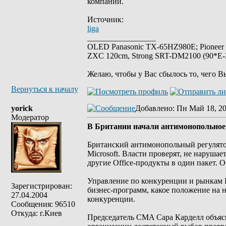
компании.
Источник:
liga
_________________
OLED Panasonic TX-65HZ980E; Pioneer
ZXC 120cm, Strong SRT-DM2100 (90*E-30
Желаю, чтобы у Вас сбылось то, чего В
Вернуться к началу
yorick
Добавлено
: Пн Май 18, 2
Модератор
В Британии начали антимонопольное р
Британский антимонопольный регулято
Microsoft. Власти проверят, не нарушае
другие Office-продукты в один пакет. 
Управление по конкуренции и рынкам В
Зарегистрирован:
бизнес-программ, какое положение на 
27.04.2004
конкуренции.
Сообщения: 96510
Откуда: г.Киев
Председатель CMA Сара Карделл объясн