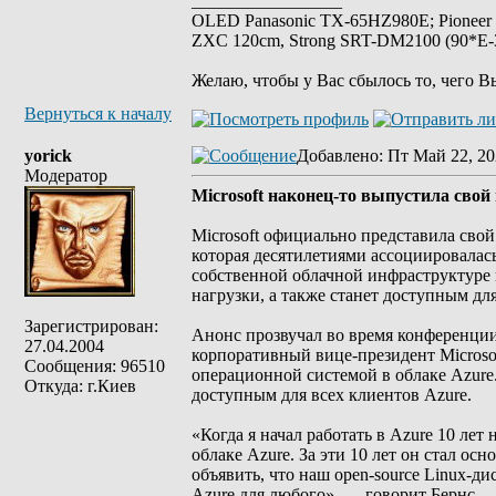
_________________
OLED Panasonic TX-65HZ980E; Pioneer
ZXC 120cm, Strong SRT-DM2100 (90*E-30
Желаю, чтобы у Вас сбылось то, чего В
Вернуться к началу
yorick
Добавлено
: Пт Май 22, 20
Модератор
Microsoft наконец-то выпустила сво
Microsoft официально представила сво
которая десятилетиями ассоциировалась
собственной облачной инфраструктуре
нагрузки, а также станет доступным для
Зарегистрирован:
Анонс прозвучал во время конференции 
27.04.2004
корпоративный вице-президент Microsoft
Сообщения: 96510
операционной системой в облаке Azure.
Откуда: г.Киев
доступным для всех клиентов Azure.
«Когда я начал работать в Azure 10 лет
облаке Azure. За эти 10 лет он стал о
объявить, что наш open-source Linux-ди
Azure для любого», — говорит Бернс.