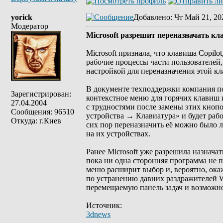
yorick
Добавлено
: Чт Май 21, 20
Модератор
Microsoft разрешит переназначать кл
Microsoft признала, что клавиша Copil
рабочие процессы части пользователей,
настройкой для переназначения этой кл
В документе техподдержки компания поя
Зарегистрирован:
контекстное меню для горячих клавиш 
27.04.2004
с трудностями после замены этих кнопо
Сообщения: 96510
устройства → Клавиатура» и будет рабо
Откуда: г.Киев
сих пор переназначить её можно было
на их устройствах.
Ранее Microsoft уже разрешила назнача
пока ни одна сторонняя программа не п
меню расширит выбор и, вероятно, окаж
по устранению давних раздражителей 
перемещаемую панель задач и возможно
Источник:
3dnews