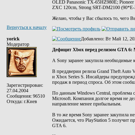
OLED Panasonic TX-65HZ980E; Pioneer
ZXC 120cm, Strong SRT-DM2100 (90*E-30
Желаю, чтобы у Вас сбылось то, чего В
Вернуться к началу
yorick
Добавлено
: Вт Май 12, 20
Модератор
Дефицит Xbox перед релизом GTA 6: M
А Sony заранее закупила необходимые 
В преддверии релиза Grand Theft Auto 
и Xbox Series S. Инсайдеры предупрежд
продаж в период спроса. Об этом сообщ
Зарегистрирован:
27.04.2004
По данным Windows Central, проблема с
Сообщения: 96510
Microsoft. Компания долгое время не де
Откуда: г.Киев
направление менее прибыльным.
В то же время Sony заранее закупила н
Ожидается, что PlayStation 5 получит 
GTA 6.