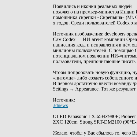
Появились и иконки реальных людей — 
похожего на премьер-министра Индии Н
помощника-скрепки «Скрепыша» (Mr. Cli
х годов. Среди пользователей Codex эт
Источник изображения: developers.open
Сам Codex — ИИ-агент компании OpenA
написания кода и исправления в нём ош
миллионы пользователей. С помощью Co
потенциальном появлении ИИ-«питомце
пользователи, предпочитающие писать 
Чтобы попробовать новую функцию, нуж
«питомца» либо создать собственного 
В первом достаточно ввести команду /pe
Settings → Appearance. Тот же результа
Источник:
3dnews
_________________
OLED Panasonic TX-65HZ980E; Pioneer
ZXC 120cm, Strong SRT-DM2100 (90*E-30
Желаю, чтобы у Вас сбылось то, чего В