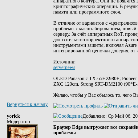
аппаратного контура. Они не появятся
криптографических операций. В резуль
памяти или программного слоя.
В отличие от вариантов с «централиз
проблемы с масштабированием, новый 
серверу. За счёт аппаратных RoT, прове
доказательство корректности аппаратн
инструментами защиты, включая Azure B
интегрированной цепочки доверия, от 
Источник:
servernews
_________________
OLED Panasonic TX-65HZ980E; Pioneer
ZXC 120cm, Strong SRT-DM2100 (90*E-30
Желаю, чтобы у Вас сбылось то, чего В
Вернуться к началу
yorick
Добавлено
: Ср Май 06, 20
Модератор
Браузер Edge выгружает все сохранён
проблемы