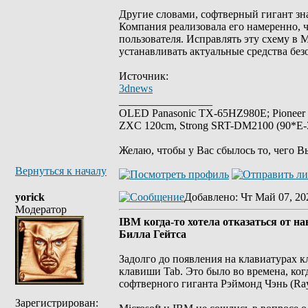
Другие словами, софтверный гигант зна
Компания реализовала его намеренно, 
пользователя. Исправлять эту схему в 
устанавливать актуальные средства без
Источник:
3dnews
_________________
OLED Panasonic TX-65HZ980E; Pioneer
ZXC 120cm, Strong SRT-DM2100 (90*E-30
Желаю, чтобы у Вас сбылось то, чего В
Вернуться к началу
yorick
Добавлено
: Чт Май 07, 20
Модератор
IBM когда-то хотела отказаться от н
Билла Гейтса
Задолго до появления на клавиатурах к
клавиши Tab. Это было во времена, ког
софтверного гиганта Рэймонд Чэнь (Ra
Зарегистрирован: