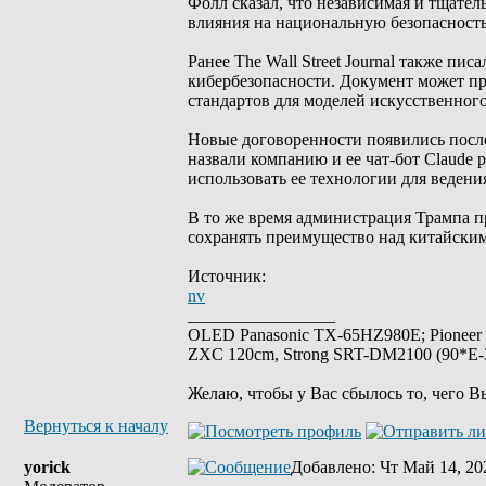
Фолл сказал, что независимая и тщате
влияния на национальную безопасность
Ранее The Wall Street Journal также пи
кибербезопасности. Документ может пр
стандартов для моделей искусственного
Новые договоренности появились посл
назвали компанию и ее чат-бот Claude 
использовать ее технологии для веден
В то же время администрация Трампа 
сохранять преимущество над китайски
Источник:
nv
_________________
OLED Panasonic TX-65HZ980E; Pioneer
ZXC 120cm, Strong SRT-DM2100 (90*E-30
Желаю, чтобы у Вас сбылось то, чего В
Вернуться к началу
yorick
Добавлено
: Чт Май 14, 20