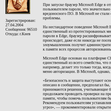
При запуске браузер Microsoft Edge в 
пользователем пароли, что значительно
вредоносного ПО. В Microsoft не стал
проблемы.
Зарегистрирован:
27.04.2004
На нестандартное поведение Microsoft 
Сообщения: 96510
единственный из протестированных мно
Откуда: г.Киев
пароли в Edge, браузер расшифровывает
происходит, даже если никогда не посе
злоумышленник получит административн
к памяти всех процессов авторизованны
Microsoft Edge основан на платформе C
единственный из всего семейства, что 
например, делает это только тогда, ко
меню авторизации. В Microsoft, однако
«Безопасность и защита выступают осн
описано в сообщении, предполагал бы,
принимаются решения, учитывающие бал
продолжаем проводить проверки на пре
памяти, чтобы помочь пользователям б
Рекомендуем пользователям устанавлив
угроз», — прокомментировали открытие 