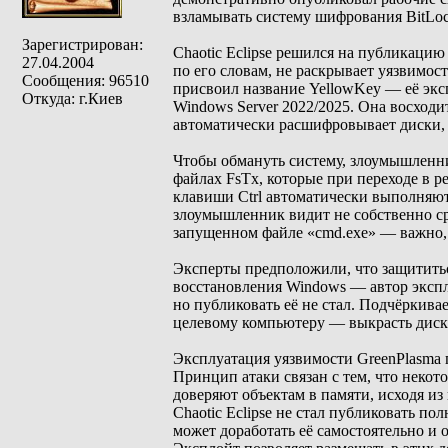
взламывать систему шифрования BitLoc
Зарегистрирован:
Chaotic Eclipse решился на публикацию
27.04.2004
по его словам, не раскрывает уязвимос
Сообщения: 96510
присвоил название YellowKey — её эксп
Откуда: г.Киев
Windows Server 2022/2025. Она восходи
автоматически расшифровывает диски, 
Чтобы обмануть систему, злоумышленн
файлах FsTx, которые при переходе в 
клавиши Ctrl автоматически выполняют
злоумышленник видит не собственно ср
запущенном файле «cmd.exe» — важно, 
Эксперты предположили, что защититьс
восстановления Windows — автор экспло
но публиковать её не стал. Подчёркивае
целевому компьютеру — выкрасть диск 
Эксплуатация уязвимости GreenPlasma
Принцип атаки связан с тем, что неко
доверяют объектам в памяти, исходя из
Chaotic Eclipse не стал публиковать п
может доработать её самостоятельно и