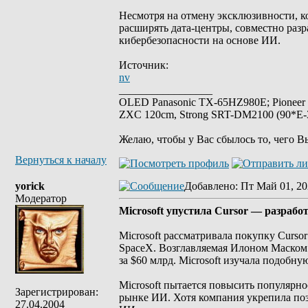
Несмотря на отмену эксклюзивности, ко
расширять дата-центры, совместно раз
кибербезопасности на основе ИИ.
Источник:
nv
_________________
OLED Panasonic TX-65HZ980E; Pioneer
ZXC 120cm, Strong SRT-DM2100 (90*E-30
Желаю, чтобы у Вас сбылось то, чего В
Вернуться к началу
yorick
Добавлено
: Пт Май 01, 20
Модератор
Microsoft упустила Cursor — разраб
Microsoft рассматривала покупку Curso
SpaceX. Возглавляемая Илоном Маском 
за $60 млрд. Microsoft изучала подобну
Microsoft пытается повысить популярн
Зарегистрирован:
рынке ИИ. Хотя компания укрепила поз
27.04.2004