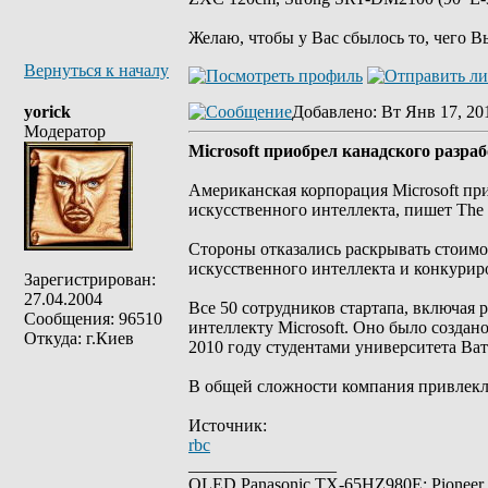
Желаю, чтобы у Вас сбылось то, чего В
Вернуться к началу
yorick
Добавлено
: Вт Янв 17, 20
Модератор
Microsoft приобрел канадского разра
Американская корпорация Microsoft пр
искусственного интеллекта, пишет The Wa
Стороны отказались раскрывать стоимо
искусственного интеллекта и конкуриро
Зарегистрирован:
27.04.2004
Все 50 сотрудников стартапа, включая
Сообщения: 96510
интеллекту Microsoft. Оно было создан
Откуда: г.Киев
2010 году студентами университета Ват
В общей сложности компания привлекл
Источник:
rbc
_________________
OLED Panasonic TX-65HZ980E; Pioneer