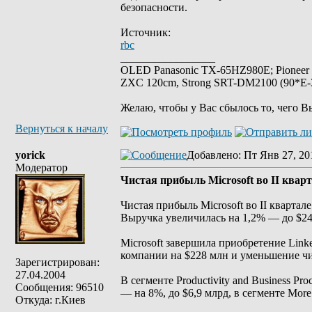
безопасности.
Источник:
rbc
_________________
OLED Panasonic TX-65HZ980E; Pioneer
ZXC 120cm, Strong SRT-DM2100 (90*E-30
Желаю, чтобы у Вас сбылось то, чего В
Вернуться к началу
yorick
Добавлено
: Пт Янв 27, 20
Модератор
Чистая прибыль Microsoft во II квар
Чистая прибыль Microsoft во II кварта
Выручка увеличилась на 1,2% — до $24
Microsoft завершила приобретение Linke
компании на $228 млн и уменьшение ч
Зарегистрирован:
27.04.2004
В сегменте Productivity and Business Pr
Сообщения: 96510
— на 8%, до $6,9 млрд, в сегменте More
Откуда: г.Киев