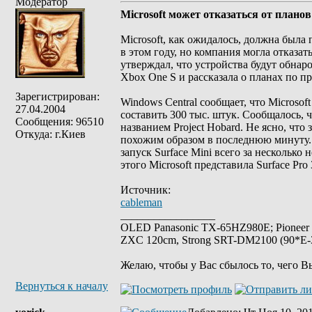
Модератор
Microsoft может отказаться от плано
Microsoft, как ожидалось, должна была
в этом году, но компания могла отказат
утверждал, что устройства будут обнаро
Xbox One S и рассказала о планах по про
Зарегистрирован:
Windows Central сообщает, что Microso
27.04.2004
составить 300 тыс. штук. Сообщалось, 
Сообщения: 96510
названием Project Hobard. Не ясно, что 
Откуда: г.Киев
похожим образом в последнюю минуту.
запуск Surface Mini всего за нескольк
этого Microsoft представила Surface Pro
Источник:
cableman
_________________
OLED Panasonic TX-65HZ980E; Pioneer
ZXC 120cm, Strong SRT-DM2100 (90*E-30
Желаю, чтобы у Вас сбылось то, чего В
Вернуться к началу