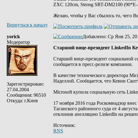
ZXC 120cm, Strong SRT-DM2100 (90*E-30
Желаю, чтобы у Вас сбылось то, чего В
Вернуться к началу
yorick
Добавлено
: Ср Янв 25, 20
Модератор
Старший вице-президент LinkedIn Ке
Старший вице-президент социальной сет
сообщается в пресс-релизе компании.
В качестве технического директора Mic
Наделлой. Сообщается, что Кевин Скотт
Зарегистрирован:
27.04.2004
Microsoft купила социальную сеть Linke
Сообщения: 96510
Откуда: г.Киев
17 ноября 2016 года Роскомнадзор внес
Таганского районного суда от 4 август
отклонив апелляцию LinkedIn на решен
Источник:
RNS
_________________