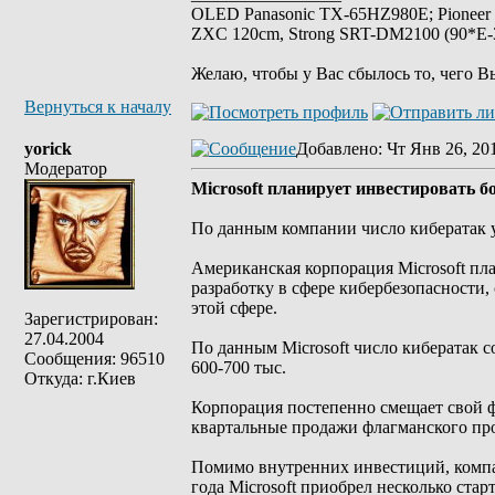
OLED Panasonic TX-65HZ980E; Pioneer
ZXC 120cm, Strong SRT-DM2100 (90*E-30
Желаю, чтобы у Вас сбылось то, чего В
Вернуться к началу
yorick
Добавлено
: Чт Янв 26, 20
Модератор
Microsoft планирует инвестировать бо
По данным компании число кибератак ув
Американская корпорация Microsoft пла
разработку в сфере кибербезопасности,
этой сфере.
Зарегистрирован:
27.04.2004
По данным Microsoft число кибератак со
Сообщения: 96510
600-700 тыс.
Откуда: г.Киев
Корпорация постепенно смещает свой ф
квартальные продажи флагманского про
Помимо внутренних инвестиций, компани
года Microsoft приобрел несколько ста