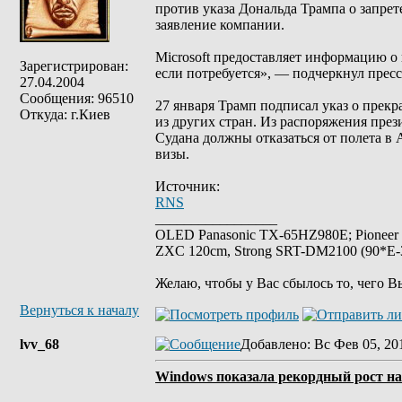
против указа Дональда Трампа о запрет
заявление компании.
Microsoft предоставляет информацию о
Зарегистрирован:
если потребуется», — подчеркнул прес
27.04.2004
Сообщения: 96510
27 января Трамп подписал указ о прек
Откуда: г.Киев
из других стран. Из распоряжения през
Судана должны отказаться от полета в
визы.
Источник:
RNS
_________________
OLED Panasonic TX-65HZ980E; Pioneer
ZXC 120cm, Strong SRT-DM2100 (90*E-30
Желаю, чтобы у Вас сбылось то, чего В
Вернуться к началу
lvv_68
Добавлено
: Вс Фев 05, 20
Windows показала рекордный рост н