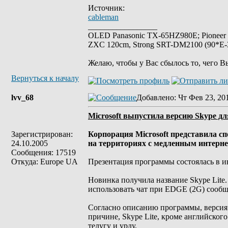
Источник:
cableman
_________________
OLED Panasonic TX-65HZ980E; Pioneer
ZXC 120cm, Strong SRT-DM2100 (90*E-30
Желаю, чтобы у Вас сбылось то, чего В
Вернуться к началу
lvv_68
Добавлено
: Чт Фев 23, 20
Microsoft выпустила версию Skype дл
Зарегистрирован:
Корпорация Microsoft представила с
24.10.2005
на территориях с медленным интерне
Сообщения: 17519
Откуда: Europe UA
Презентация программы состоялась в 
Новинка получила название Skype Lite.
использовать чат при EDGE (2G) сооб
Согласно описанию программы, версия 
причине, Skype Lite, кроме английског
телугу и урду.