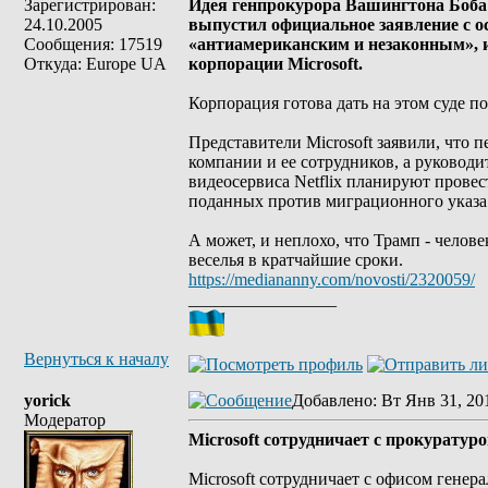
Зарегистрирован:
Идея генпрокурора Вашингтона Боба
24.10.2005
выпустил официальное заявление с о
Сообщения: 17519
«антиамериканским и незаконным», и
Откуда: Europe UA
корпорации Microsoft.
Корпорация готова дать на этом суде по
Представители Microsoft заявили, что 
компании и ее сотрудников, а руководи
видеосервиса Netflix планируют провес
поданных против миграционного указа
А может, и неплохо, что Трамп - челов
веселья в кратчайшие сроки.
https://mediananny.com/novosti/2320059/
_________________
Вернуться к началу
yorick
Добавлено
: Вт Янв 31, 20
Модератор
Microsoft сотрудничает с прокуратур
Microsoft сотрудничает с офисом генер