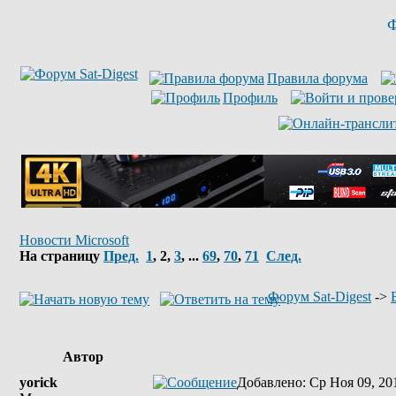
Ф
Правила форума
Профиль
Новости Microsoft
На страницу
Пред.
1
,
2
,
3
, ...
69
,
70
,
71
След.
Форум Sat-Digest
->
Автор
yorick
Добавлено
: Ср Ноя 09, 20