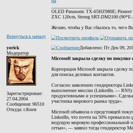
ria
_________________
OLED Panasonic TX-65HZ980E; Pioneer
ZXC 120cm, Strong SRT-DM2100 (90*E-30
Желаю, чтобы у Вас сбылось то, чего В
Вернуться к началу
yorick
Добавлено
: Пт Дек 09, 20
Модератор
Microsoft закрыла сделку по покупке 
Корпорация Microsoft закрыла сделку п
для поиска деловых контактов.
Согласно заявлению гендиректора Link
выполнение миссии (LinkedIn. — RNS) 
Зарегистрирован:
продуктивными и успешными». Сделка, 
27.04.2004
участника мирового рынка труда».
Сообщения: 96510
Откуда: г.Киев
Microsoft объявила о предстоящей покуп
LinkedIn, что почти на 50% превысило
ведущую мировую профессиональной о
сетью», — заявил тогда гендиректор Mic