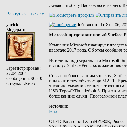
Желаю, чтобы у Вас сбылось то, чего В
Вернуться к началу
yorick
Добавлено
: Пт Янв 06, 20
Модератор
Microsoft представит новый Surface P
Компания Microsoft планирует предста
квартале 2017 года. Об этом сообщил р
Источник подтвердил, что Microsoft Sur
и стилус Surface Pen с возможностью б
Зарегистрирован:
27.04.2004
Согласно более ранним утечкам, Surfac
Сообщения: 96510
и накопителем объемом до 512 ГБ. Врем
Откуда: г.Киев
числе аккумулятор станет встроенным 
USB Type-C/Thunderbolt 3. При этом и
более ранние слухи. Программной плат
Источник:
ferra
_________________
OLED Panasonic TX-65HZ980E; Pioneer
ZXC 120cm, Strong SRT-DM2100 (90*E-30