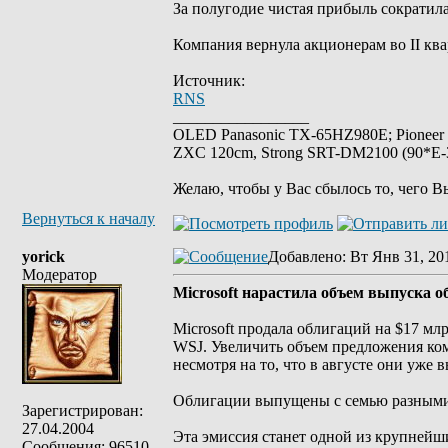
За полугодие чистая прибыль сократила
Компания вернула акционерам во II ква
Источник:
RNS
_________________
OLED Panasonic TX-65HZ980E; Pioneer
ZXC 120cm, Strong SRT-DM2100 (90*E-30
Желаю, чтобы у Вас сбылось то, чего В
Вернуться к началу
yorick
Добавлено
: Вт Янв 31, 20
Модератор
Microsoft нарастила объем выпуска о
Microsoft продала облигаций на $17 млр
WSJ. Увеличить объем предложения ко
несмотря на то, что в августе они уже 
Облигации выпущены с семью разными с
Зарегистрирован:
27.04.2004
Эта эмиссия станет одной из крупнейш
Сообщения: 96510