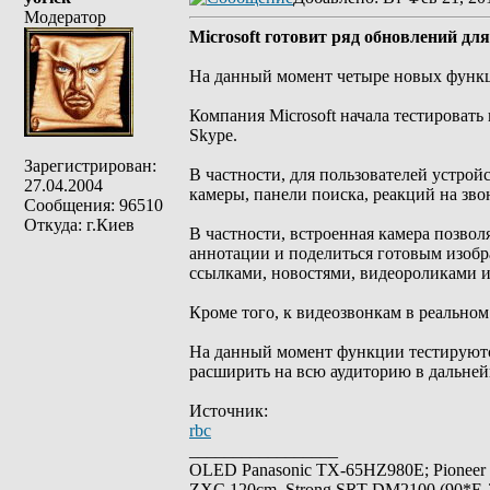
Модератор
Microsoft готовит ряд обновлений дл
На данный момент четыре новых функц
Компания Microsoft начала тестироват
Skype.
Зарегистрирован:
В частности, для пользователей устро
27.04.2004
камеры, панели поиска, реакций на зво
Сообщения: 96510
Откуда: г.Киев
В частности, встроенная камера позвол
аннотации и поделиться готовым изобр
ссылками, новостями, видеороликами и
Кроме того, к видеозвонкам в реально
На данный момент функции тестируются
расширить на всю аудиторию в дальне
Источник:
rbc
_________________
OLED Panasonic TX-65HZ980E; Pioneer
ZXC 120cm, Strong SRT-DM2100 (90*E-30