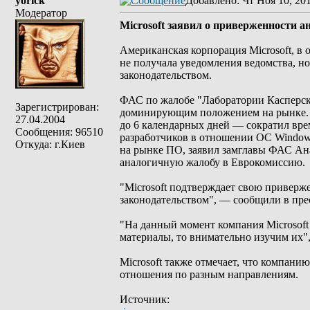
yorick
Добавлено
: Чт Ноя 10, 20
Модератор
Microsoft заявил о приверженности 
Американская корпорация Microsoft, в
не получала уведомления ведомства, н
законодательством.
ФАС по жалобе "Лаборатории Касперско
Зарегистрирован:
доминирующим положением на рынке. "Л
27.04.2004
до 6 календарных дней — сократил вр
Сообщения: 96510
разработчиков в отношении ОС Windows
Откуда: г.Киев
на рынке ПО, заявил замглавы ФАС Ана
аналогичную жалобу в Еврокомиссию.
"Microsoft подтверждает свою привер
законодательством", — сообщили в прес
"На данный момент компания Microsoft
материалы, то внимательно изучим их"
Microsoft также отмечает, что компан
отношения по разным направлениям.
Источник: