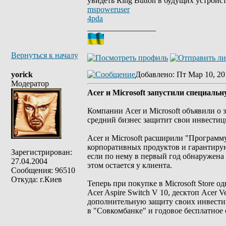
увидеть Ring Button в будущих устройст
mspoweruser
4pda
_________________
Вернуться к началу
yorick
Добавлено
: Пт Мар 10, 20
Модератор
Acer и Microsoft запустили специаль
Компании Acer и Microsoft объявили о
средний бизнес защитит свои инвестиц
Acer и Microsoft расширили "Программ
корпоративных продуктов и гарантиру
Зарегистрирован:
если по нему в первый год обнаружена
27.04.2004
этом остается у клиента.
Сообщения: 96510
Откуда: г.Киев
Теперь при покупке в Microsoft Store 
Acer Aspire Switch V 10, десктоп Acer 
дополнительную защиту своих инвестиц
в "Совкомбанке" и годовое бесплатное