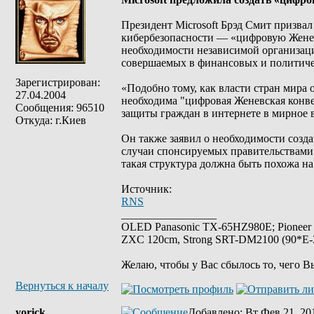
Президент Microsoft Брэд Смит призвал
кибербезопасности — «цифровую Женев
необходимости независимой организаци
совершаемых в финансовых и политиче
Зарегистрирован:
«Подобно тому, как власти стран мира 
27.04.2004
необходима "цифровая Женевская конве
Сообщения: 96510
защиты граждан в интернете в мирное 
Откуда: г.Киев
Он также заявил о необходимости созд
случаи спонсируемых правительствами
такая структура должна быть похожа н
Источник:
RNS
_________________
OLED Panasonic TX-65HZ980E; Pioneer
ZXC 120cm, Strong SRT-DM2100 (90*E-30
Желаю, чтобы у Вас сбылось то, чего В
Вернуться к началу
yorick
Добавлено
: Вт Фев 21, 20