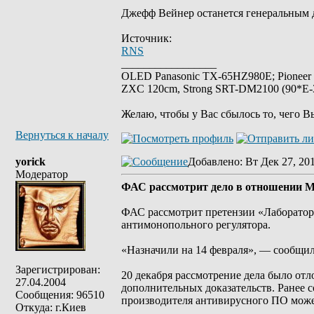
Джефф Вейнер останется генеральным д
Источник:
RNS
_________________
OLED Panasonic TX-65HZ980E; Pioneer
ZXC 120cm, Strong SRT-DM2100 (90*E-30
Желаю, чтобы у Вас сбылось то, чего В
Вернуться к началу
yorick
Добавлено
: Вт Дек 27, 20
Модератор
ФАС рассмотрит дело в отношении Mi
ФАС рассмотрит претензии «Лаборатори
антимонопольного регулятора.
«Назначили на 14 февраля», — сообщи
Зарегистрирован:
20 декабря рассмотрение дела было отл
27.04.2004
дополнительных доказательств. Ранее 
Сообщения: 96510
производителя антивирусного ПО может 
Откуда: г.Киев