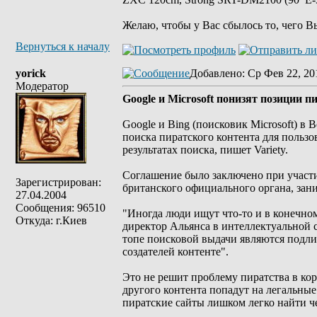
Желаю, чтобы у Вас сбылось то, чего В
Вернуться к началу
yorick
Добавлено
: Ср Фев 22, 20
Модератор
Google и Microsoft понизят позиции 
Google и Bing (поисковик Microsoft) 
поиска пиратского контента для польз
результатах поиска, пишет Variety.
Соглашение было заключено при участии
Зарегистрирован:
британского официального органа, зан
27.04.2004
Сообщения: 96510
"Иногда люди ищут что-то и в конечном
Откуда: г.Киев
директор Альянса в интеллектуальной 
топе поисковой выдачи являются подли
создателей контенте".
Это не решит проблему пиратства в кор
другого контента попадут на легальные
пиратские сайты лишком легко найти ч