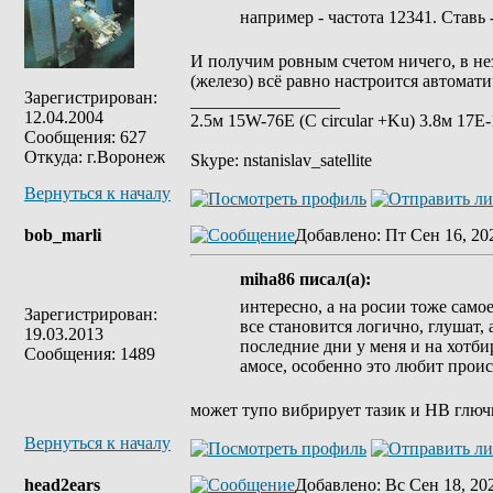
например - частота 12341. Ставь 
И получим ровным счетом ничего, в не
(железо) всё равно настроится автомат
Зарегистрирован:
_________________
12.04.2004
2.5м 15W-76E (C circular +Ku) 3.8м 17Е-
Сообщения: 627
Откуда: г.Воронеж
Skype: nstanislav_satellite
Вернуться к началу
bob_marli
Добавлено
: Пт Сен 16, 20
miha86 писал(а):
интересно, а на росии тоже само
Зарегистрирован:
все становится логично, глушат, а
19.03.2013
последние дни у меня и на хотби
Сообщения: 1489
амосе, особенно это любит прои
может тупо вибрирует тазик и HB глю
Вернуться к началу
head2ears
Добавлено
: Вс Сен 18, 20