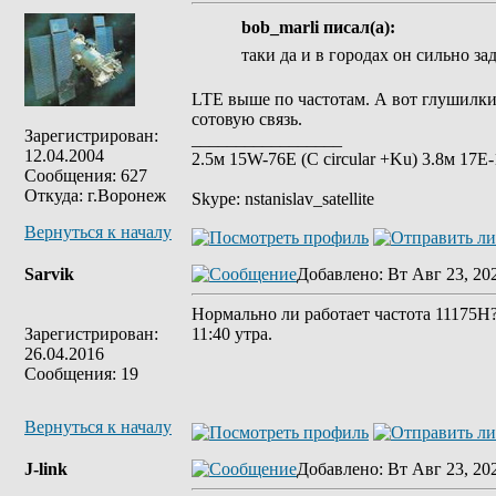
bob_marli писал(а):
таки да и в городах он сильно з
LTE выше по частотам. А вот глушилки
сотовую связь.
Зарегистрирован:
_________________
12.04.2004
2.5м 15W-76E (C circular +Ku) 3.8м 17Е-
Сообщения: 627
Откуда: г.Воронеж
Skype: nstanislav_satellite
Вернуться к началу
Sarvik
Добавлено
: Вт Авг 23, 20
Нормально ли работает частота 11175H?
Зарегистрирован:
11:40 утра.
26.04.2016
Сообщения: 19
Вернуться к началу
J-link
Добавлено
: Вт Авг 23, 20