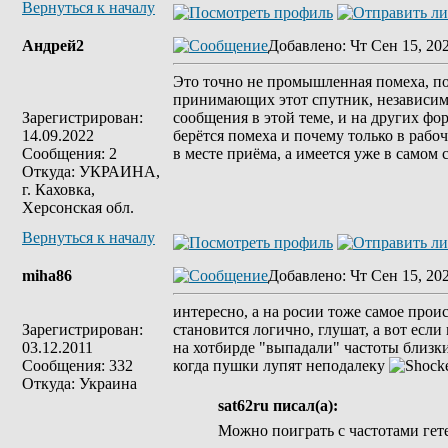
Вернуться к началу
Андрей2
Добавлено
: Чт Сен 15, 20
Это точно не промышленная помеха, по
принимающих этот спутник, независимо
Зарегистрирован:
сообщения в этой теме, и на других ф
14.09.2022
берётся помеха и почему только в рабоч
Сообщения: 2
в месте приёма, а имеется уже в самом с
Откуда: УКРАИНА,
г. Каховка,
Херсонская обл.
Вернуться к началу
miha86
Добавлено
: Чт Сен 15, 20
интересно, а на росии тоже самое прои
Зарегистрирован:
становится логично, глушат, а вот если
03.12.2011
на хотбирде "выпадали" частоты близки
Сообщения: 332
когда пушки лупят неподалеку
Откуда: Украина
sat62ru писал(а):
Можно поиграть с частотами гет