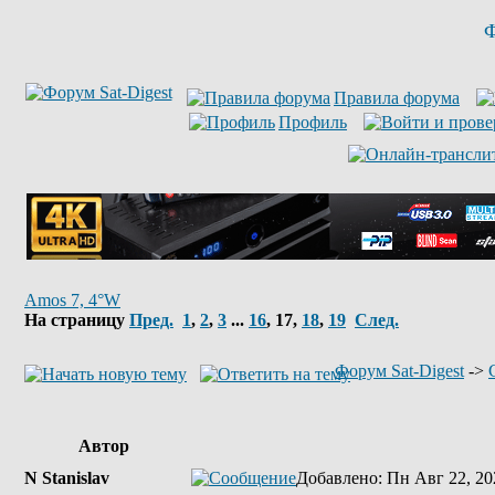
Ф
Правила форума
Профиль
Amos 7, 4°W
На страницу
Пред.
1
,
2
,
3
...
16
,
17
,
18
,
19
След.
Форум Sat-Digest
->
Автор
N Stanislav
Добавлено
: Пн Авг 22, 20