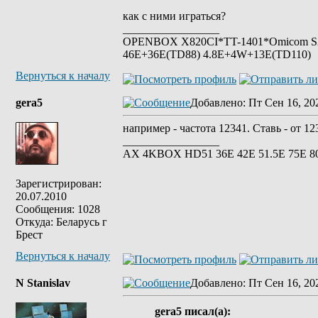
как с ними играться?
_________________
OPENBOX X820CI*TT-1401*Omicom S2*S
46E+36E(TD88) 4.8E+4W+13E(TD110)
Вернуться к началу
gera5
Добавлено
: Пт Сен 16, 20
например - частота 12341. Ставь - от 1
_________________
АХ 4KBOX HD51 36E 42Е 51.5Е 75Е 8
Зарегистрирован:
20.07.2010
Сообщения: 1028
Откуда: Беларусь г
Брест
Вернуться к началу
N Stanislav
Добавлено
: Пт Сен 16, 20
gera5 писал(а):