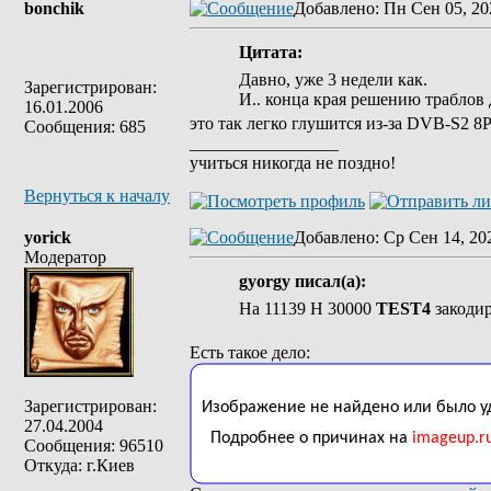
bonchik
Добавлено
: Пн Сен 05, 20
Цитата:
Давно, уже 3 недели как.
Зарегистрирован:
И.. конца края решению траблов
16.01.2006
это так легко глушится из-за DVB-S2 
Сообщения: 685
_________________
учиться никогда не поздно!
Вернуться к началу
yorick
Добавлено
: Ср Сен 14, 20
Модератор
gyorgy писал(а):
На 11139 H 30000
TEST4
закодир
Есть такое дело:
Зарегистрирован:
27.04.2004
Сообщения: 96510
Откуда: г.Киев