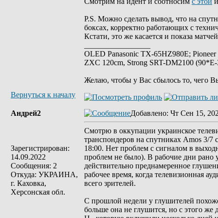
Смотрим на идент и соотносим
с этой
и
P.S. Можно сделать вывод, что на спу
боксах, корректно работающих с технич
Кстати, это же касается и показа матч
_________________
OLED Panasonic TX-65HZ980E; Pioneer
ZXC 120cm, Strong SRT-DM2100 (90*E-30
Желаю, чтобы у Вас сбылось то, чего В
Вернуться к началу
Андрей2
Добавлено
: Чт Сен 15, 20
Смотрю в оккупации украинское телев
транспондеров на спутниках Amos 3/7 ст
Зарегистрирован:
18:00. Нет проблем с сигналом в выходн
14.09.2022
проблем не было). В рабочие дни рано у
Сообщения: 2
действительно преднамеренное глушение
Откуда: УКРАИНА,
рабочее время, когда телевизионная ау
г. Каховка,
всего зрителей.
Херсонская обл.
С прошлой недели у глушителей похоже
больше она не глушится, но с этого же 