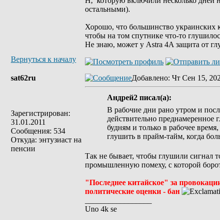
H, которую включили несколько дней на
остальными).
Хорошо, что большинство украинских ка
чтобы на том спутнике что-то глушилос
Не знаю, может у Astra 4A защита от г
Вернуться к началу
sat62ru
Добавлено
: Чт Сен 15, 20
Андрей2 писал(а):
В рабочие дни рано утром и посл
Зарегистрирован:
действительно преднамеренное гл
31.01.2011
будням и только в рабочее время
Сообщения: 534
глушить в прайм-тайм, когда бол
Откуда: энтузиаст на
пенсии
Так не бывает, чтобы глушили сигнал т
промышленную помеху, с которой борот
"Последнее китайское" за провока
политические оценки - бан
_________________
Uno 4k se