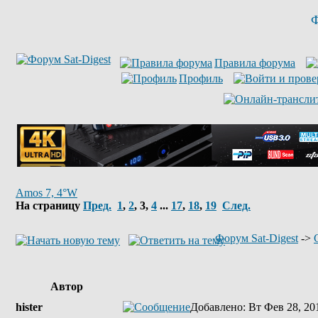
Ф
Правила форума
Профиль
Amos 7, 4°W
На страницу
Пред.
1
,
2
,
3
,
4
...
17
,
18
,
19
След.
Форум Sat-Digest
->
Автор
hister
Добавлено
: Вт Фев 28, 20