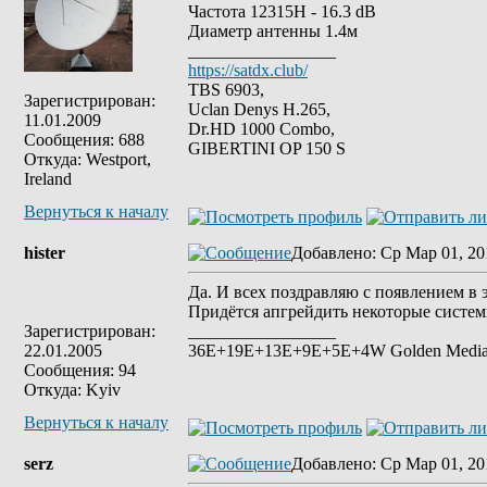
Частота 12315H - 16.3 dB
Диаметр антенны 1.4м
_________________
https://satdx.club/
TBS 6903,
Зарегистрирован:
Uclan Denys H.265,
11.01.2009
Dr.HD 1000 Combo,
Сообщения: 688
GIBERTINI OP 150 S
Откуда: Westport,
Ireland
Вернуться к началу
hister
Добавлено
: Ср Мар 01, 20
Да. И всех поздравляю с появлением в 
Придётся апгрейдить некоторые систем
Зарегистрирован:
_________________
22.01.2005
36E+19E+13E+9E+5E+4W Golden Media s
Сообщения: 94
Откуда: Kyiv
Вернуться к началу
serz
Добавлено
: Ср Мар 01, 20