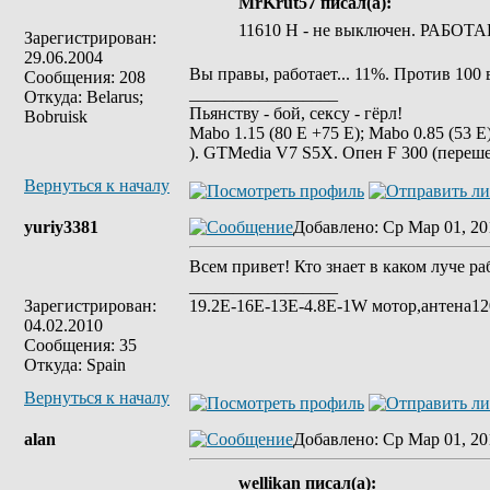
MrKrut57 писал(а):
11610 H - не выключен. РАБОТА
Зарегистрирован:
29.06.2004
Вы правы, работает... 11%. Против 100
Сообщения: 208
_________________
Откуда: Belarus;
Пьянству - бой, сексу - гёрл!
Bobruisk
Mabo 1.15 (80 Е +75 E); Mabo 0.85 (53 E) 
). GTMedia V7 S5X. Опен F 300 (переше
Вернуться к началу
yuriy3381
Добавлено
: Ср Мар 01, 20
Всем привет! Кто знает в каком луче р
_________________
Зарегистрирован:
19.2E-16E-13E-4.8E-1W мотор,антена120
04.02.2010
Сообщения: 35
Откуда: Spain
Вернуться к началу
alan
Добавлено
: Ср Мар 01, 20
wellikan писал(а):