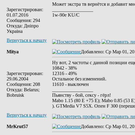
Может экстра тв вернётся и добавит мн
Зарегистрирован:
_________________
01.07.2016
1w-90e KU/C
Сообщения: 294
Откуда: Днiпро
Украiна
Вернуться к началу
Mitya
Добавлено
: Ср Мар 01, 20
Ну вот, 2 частоты с данной позиции ещ
10842 - 38%
Зарегистрирован:
12316 - 49%
29.06.2004
Остальное без изменений.
Сообщения: 208
11610 - выключен
Откуда: Belarus;
_________________
Bobruisk
Пьянству - бой, сексу - гёрл!
Mabo 1.15 (80 Е +75 E); Mabo 0.85 (53 E) 
). GTMedia V7 S5X. Опен F 300 (переше
Вернуться к началу
MrKrut57
Добавлено
: Ср Мар 01, 20