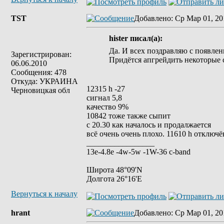
TST
Добавлено
: Ср Мар 01, 20
hister писал(а):
Да. И всех поздравляю с появлен
Зарегистрирован:
Придётся апгрейдить некоторые 
06.06.2010
Сообщения: 478
Откуда: УКРАИНА
12315 h -27
Черновицкая обл
сигнал 5,8
качество 9%
10842 тоже также сыпит
с 20.30 как началось и продалжается
всё очень очень плохо. 11610 h oтключё
_________________
13е-4.8е -4w-5w -1W-36 c-band
Широта 48°09'N
Долгота 26°16'E
Вернуться к началу
hrant
Добавлено
: Ср Мар 01, 20