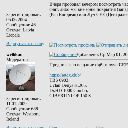
Вчера пробовал вечером посмотреть ча
снят, либо мы вне зоны покрытия (запа
Зарегистрирован:
(Pan European) или Луч CEE (Централь
05.06.2004
Сообщения: 46
Откуда: Latvia
Liepaja
Вернуться к началу
wellikan
Добавлено
: Ср Мар 01, 20
Модератор
Предполагаю вещание идёт в луче
CE
_________________
https://satdx.club/
TBS 6903,
Uclan Denys H.265,
Dr.HD 1000 Combo,
GIBERTINI OP 150 S
Зарегистрирован:
11.01.2009
Сообщения: 688
Откуда: Westport,
Ireland
Вернуться к началу