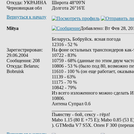
Откуда: УКРАИНА
Широта 48°09'N
Черновицкая обл
Долгота 26°16'E
Вернуться к началу
Mitya
Добавлено
: Вт Фев 28, 20
Беларусь, Бобруйск. ясная погода
12316 - 52 %
Зарегистрирован:
На фоне остальных транспондеров как-
29.06.2004
10722 - 83%
Сообщения: 208
10759 - 68% (данные по этим двум част
Откуда: Belarus;
10806 - 53 % (было под 80, возможно пе
Bobruisk
11610 - 100 % (он еще работает, оказыва
11139 - 63%
11175 - 70 %
10842 - 79%
Из всего изложенного можно сделать ИМ
10806.
Антена Супрал 0.6
_________________
Пьянству - бой, сексу - гёрл!
Mabo 1.15 (80 Е +75 E); Mabo 0.85 (53 E) 
). GTMedia V7 S5X. Опен F 300 (переше