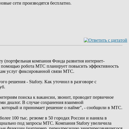
овые сети производятся бесплатно.
y (портфельная компания Фонда развития интернет-
. С помощью робота МТС планирует повысить эффективность
ажам услуг фиксированной связи МТС.
го решения - Stafory. Как уточнил в разговоре с
уб.
ритериям поиска к вакансии, звонит, проводит первичное
ами диалог. В случае сохранения взаимной
а, который и принимает решение о найме", - сообщили в МТС.
олее 100 тыс. резюме в 50 городах России и наняла в
пециально под запросы МТС. Компания Stafory увеличила
вые функции (например, переадресацию заинтересовавшегося