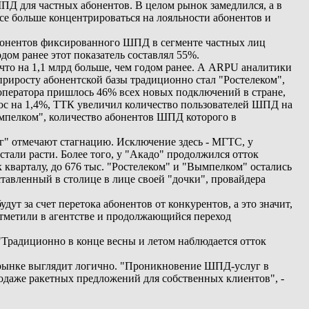
ПД для частных абонентов. В целом рынок замедлился, а в
се больше концентрироваться на лояльности абонентов и
абонентов фиксированного ШПД в сегменте частных лиц
дом ранее этот показатель составлял 55%.
 что на 1,1 млрд больше, чем годом ранее. А ARPU аналитики
приросту абонентской базы традиционно стал "Ростелеком",
 оператора пришлось 46% всех новых подключений в стране,
рос на 1,4%, ТТК увеличил количество пользователей ШПД на
ымпелком", количество абонентов ШПД которого в
г" отмечают стагнацию. Исключение здесь - МГТС, у
тали расти. Более того, у "Акадо" продолжился отток
 кварталу, до 676 тыс. "Ростелеком" и "Вымпелком" остались
тавленный в столице в лице своей "дочки", провайдера
т за счет перетока абонентов от конкурентов, а это значит,
отметили в агентстве и продолжающийся переход
 "Традиционно в конце весны и летом наблюдается отток
 рынке выглядит логично. "Проникновение ШПД-услуг в
одаже ракетных предложений для собственных клиентов", -