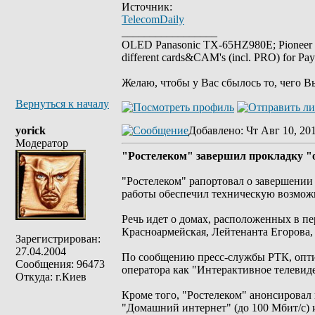
Источник:
TelecomDaily
_________________
OLED Panasonic TX-65HZ980E; Pioneer
different cards&CAM's (incl. PRO) for Pa
Желаю, чтобы у Вас сбылось то, чего В
Вернуться к началу
yorick
Добавлено
: Чт Авг 10, 20
Модератор
"Ростелеком" завершил прокладку "о
"Ростелеком" рапортовал о завершении 
работы обеспечил техническую возможн
Речь идет о домах, расположенных в пе
Красноармейская, Лейтенанта Егорова, 
Зарегистрирован:
27.04.2004
По сообщению пресс-службы РТК, оптич
Сообщения: 96473
оператора как "Интерактивное телевид
Откуда: г.Киев
Кроме того, "Ростелеком" анонсировал 
"Домашний интернет" (до 100 Мбит/с) 