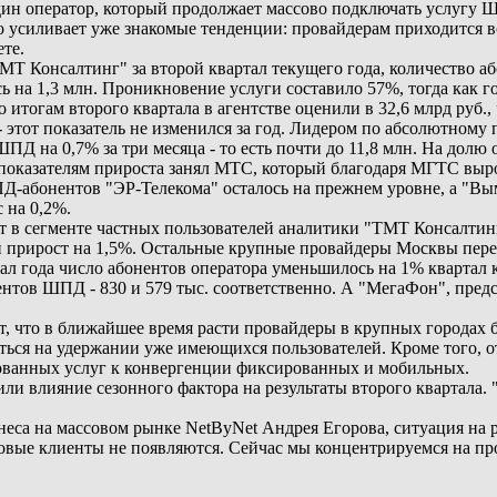
один оператор, который продолжает массово подключать услугу Ш
то усиливает уже знакомые тенденции: провайдерам приходится в
ете.
МТ Консалтинг" за второй квартал текущего года, количество 
ь на 1,3 млн. Проникновение услуги составило 57%, тогда как го
тогам второго квартала в агентстве оценили в 32,6 млрд руб.,
 этот показатель не изменился за год. Лидером по абсолютному 
Д на 0,7% за три месяца - то есть почти до 11,8 млн. На долю
о показателям прироста занял МТС, который благодаря МГТС вы
ПД-абонентов "ЭР-Телекома" осталось на прежнем уровне, а "В
 на 0,2%.
т в сегменте частных пользователей аналитики "ТМТ Консалтин
й прирост на 1,5%. Остальные крупные провайдеры Москвы перес
тал года число абонентов оператора уменьшилось на 1% квартал к
ентов ШПД - 830 и 579 тыс. соответственно. А "МегаФон", предс
то в ближайшее время расти провайдеры в крупных городах буду
ться на удержании уже имеющихся пользователей. Кроме того, 
ованных услуг к конвергенции фиксированных и мобильных.
ли влияние сезонного фактора на результаты второго квартала.
неса на массовом рынке NetByNet Андрея Егорова, ситуация на
овые клиенты не появляются. Сейчас мы концентрируемся на пр