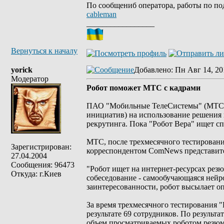
По сообщениб оператора, работы по п
cableman
_________________
Вернуться к началу
yorick
Добавлено
: Пн Авг 14, 20
Модератор
Робот поможет МТС с кадрами
ПАО "Мобильные ТелеСистемы" (МТС) з
инициатив) на использование решения 
рекрутинга. Пока "Робот Вера" ищет с
МТС, после трехмесячного тестирования
Зарегистрирован:
корреспондентом ComNews представитель
27.04.2004
Сообщения: 96473
"Робот ищет на интернет-ресурсах резю
Откуда: г.Киев
собеседование - самообучающаяся нейро
заинтересованности, робот высылает о
За время трехмесячного тестирования "
результате 69 сотрудников. По результ
объем просматриваемых роботом резюме