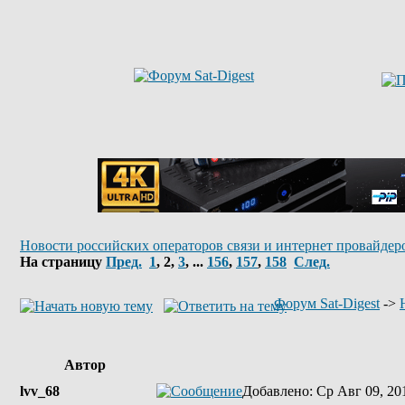
Новости российских операторов связи и интернет провайдер
На страницу
Пред.
1
,
2
,
3
, ...
156
,
157
,
158
След.
Форум Sat-Digest
->
Автор
lvv_68
Добавлено
: Ср Авг 09, 20