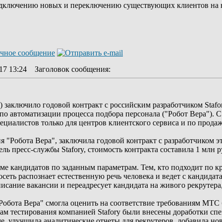
одключению новых и переключению существующих клиентов на н
17 13:24
Заголовок сообщения
:
аключило годовой контракт с российским разработчиком Stafor
по автоматизации процесса подбора персонала ("Робот Вера")
пециалистов только для центров клиентского сервиса и по прод
 "Робота Вера", заключила годовой контракт с разработчиком это
 пресс-службы Stafory, стоимость контракта составила 1 млн р
ме кандидатов по заданным параметрам. Тем, кто подходит по к
сеть распознает естественную речь человека и ведет с кандидат
писание вакансии и переадресует кандидата на живого рекрутер
Робота Вера" смогла оценить на соответствие требованиям МТС б
атам тестирования компанией Stafory были внесены доработки с
, улучшила аналитические отчеты для рекрутеров, добавила но