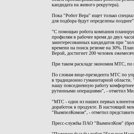
кандидата на живого рекрутера).
Пока "Робот Вера" ищет только специа
для подбора будут определены позднее
"С помощью робота компания планируе
профилям в рабочее время до двух часо
заинтересованных кандидатов при "хол
времени на поиск резюме на 30%. План
Верой, достигнет 200 человек ежемеся
При таком раскладе экономия МТС, по п
По словам вице-президента МТС по уп
в традиционно гуманитарной области. "
нашу повседневную работу комфортнее 
рутинными операциями", - отметил Ми
"МТС - один из наших первых клиентов
доработок в продукте. В настоящий мо
"ВымпелКомом", - отметил представител
Пресс-службы ПАО "ВымпелКом" (бренд
"Полезнее был бы робот "Большая Наде