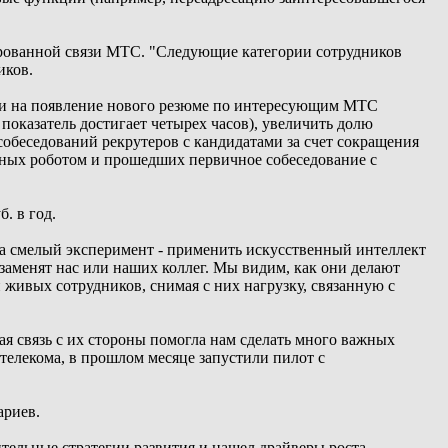
ированной связи МТС. "Следующие категории сотрудников
иков.
ции на появление нового резюме по интересующим МТС
 показатель достигает четырех часов), увеличить долю
обеседований рекрутеров с кандидатами за счет сокращения
енных роботом и прошедших первичное собеседование с
. в год.
 смелый эксперимент - применить искусственный интеллект
 заменят нас или наших коллег. Мы видим, как они делают
живых сотрудников, снимая с них нагрузку, связанную с
я связь с их стороны помогла нам сделать много важных
елекома, в прошлом месяце запустили пилот с
ариев.
тельные стратегии развития и нашел драйверы роста,