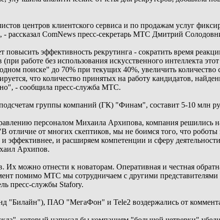
листов центров клиентского сервиса и по продажам услуг фикс
", - рассказал ComNews пресс-секретарь МТС Дмитрий Солодовн
т повысить эффективность рекрутинга - сократить время реак
в (при работе без использования искусственного интеллекта этот
одном поиске" до 70% при текущих 40%, увеличить количество с
ируется, что количество принятых на работу кандидатов, найд
чно", - сообщила пресс-служба МТС.
одсчетам группы компаний (ГК) "Финам", составит 5-10 млн руб
равлению персоналом Михаила Архипова, компания решились на
В отличие от многих скептиков, мы не боимся того, что роботы
и эффективнее, и расширяем компетенции и сферу деятельности 
хаил Архипов.
. Их можно отнести к новаторам. Оперативная и честная обратна
мент помимо МТС мы сотрудничаем с другими представителями т
ь пресс-службы Stafory.
 "Билайн"), ПАО "МегаФон" и Tele2 воздержались от коммент
жда", который написал бы компаниям "большой четверки" убеди