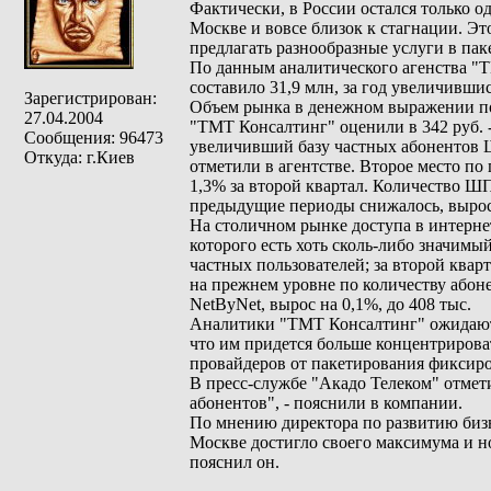
Фактически, в России остался только 
Москве и вовсе близок к стагнации. Э
предлагать разнообразные услуги в пак
По данным аналитического агенства "Т
составило 31,9 млн, за год увеличившис
Зарегистрирован:
Объем рынка в денежном выражении по и
27.04.2004
"ТМТ Консалтинг" оценили в 342 руб. -
Сообщения: 96473
увеличивший базу частных абонентов ШП
Откуда: г.Киев
отметили в агентстве. Второе место п
1,3% за второй квартал. Количество Ш
предыдущие периоды снижалось, вырос
На столичном рынке доступа в интерне
которого есть хоть сколь-либо значимы
частных пользователей; за второй квар
на прежнем уровне по количеству абон
NetByNet, вырос на 0,1%, до 408 тыс.
Аналитики "TMT Консалтинг" ожидают, ч
что им придется больше концентрирова
провайдеров от пакетирования фиксир
В пресс-службе "Акадо Телеком" отмети
абонентов", - пояснили в компании.
По мнению директора по развитию биз
Москве достигло своего максимума и н
пояснил он.