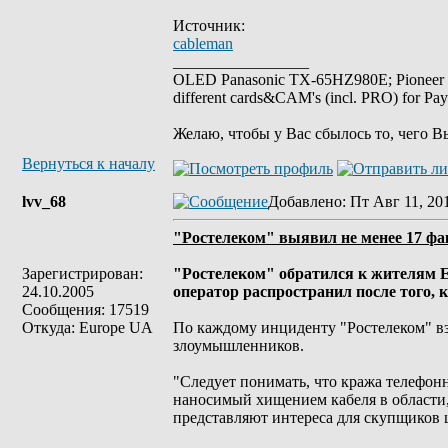
Источник:
cableman
_________________
OLED Panasonic TX-65HZ980E; Pioneer
different cards&CAM's (incl. PRO) for Pa
Желаю, чтобы у Вас сбылось то, чего В
Вернуться к началу
lvv_68
Добавлено
: Пт Авг 11, 20
"Ростелеком" выявил не менее 17 ф
Зарегистрирован:
"Ростелеком" обратился к жителям Е
24.10.2005
оператор распространил после того, 
Сообщения: 17519
Откуда: Europe UA
По каждому инциденту "Ростелеком" вз
злоумышленников.
"Следует понимать, что кража телефон
наносимый хищением кабеля в области,
представляют интереса для скупщиков 