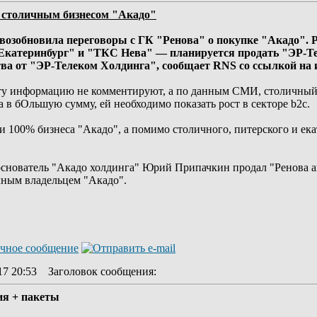
я столичным бизнесом "Акадо"
возобновила переговоры с ГК "Ренова" о покупке "Акадо". Р
Екатеринбург" и "ТКС Нева" — планируется продать "ЭР-Т
ва от "ЭР-Телеком Холдинга", сообщает RNS со ссылкой на и
эту информацию не комментируют, а по данным СМИ, столичный 
в бОльшую сумму, ей необходимо показать рост в секторе b2c.
и 100% бизнеса "Акадо", а помимо столичного, питерского и ека
основатель "Акадо холдинга" Юрий Припачкин продал "Ренова ак
чным владельцем "Акадо".
17 20:53
Заголовок сообщения
:
я + пакеты