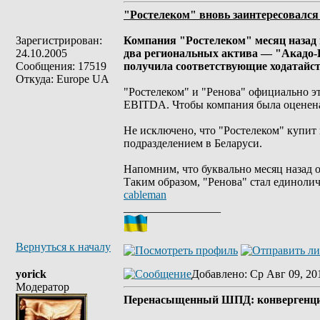
"Ростелеком" вновь заинтересовалс
Зарегистрирован:
Компания "Ростелеком" месяц назад 
24.10.2005
два региональных актива — "Акадо-
Сообщения: 17519
получила соответствующие ходатайст
Откуда: Europe UA
"Ростелеком" и "Ренова" официально 
EBITDA. Чтобы компания была оценена 
Не исключено, что "Ростелеком" купит 
подразделением в Беларуси.
Напомним, что буквально месяц назад 
Таким образом, "Ренова" стал единоли
cableman
_________________
Вернуться к началу
yorick
Добавлено
: Ср Авг 09, 20
Модератор
Перенасыщенный ШПД: конвергенци