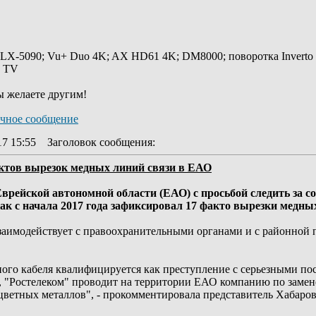
 LX-5090; Vu+ Duo 4K; AX HD61 4K; DM8000; поворотка Inverto
y TV
ы желаете другим!
17 15:55
Заголовок сообщения
:
актов вырезок медных линий связи в ЕАО
врейской автономной области (ЕАО) с просьбой следить за 
как с начала 2017 года зафиксировал 17 факто вырезки медн
аимодействует с правоохранительными органами и с районной п
ного кабеля квалифицируется как преступление с серьезными по
 "Ростелеком" проводит на территории ЕАО компанию по замен
цветных металлов", - прокомментировала представитель Хабаро