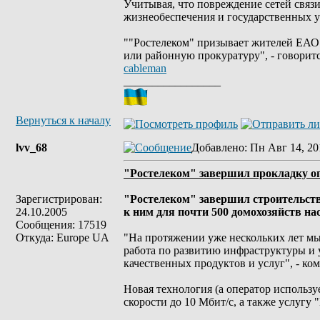
Учитывая, что повреждение сетей связ
жизнеобеспечения и государственных у
""Ростелеком" призывает жителей ЕАО
или районную прокуратуру", - говорит
cableman
_________________
Вернуться к началу
lvv_68
Добавлено
: Пн Авг 14, 20
"Ростелеком" завершил прокладку о
Зарегистрирован:
"Ростелеком" завершил строительств
24.10.2005
к ним для почти 500 домохозяйств на
Сообщения: 17519
Откуда: Europe UA
"На протяжении уже нескольких лет мы
работа по развитию инфраструктуры и 
качественных продуктов и услуг", - к
Новая технология (а оператор использу
скорости до 10 Мбит/с, а также услуг