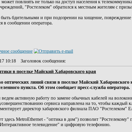
и может повлиять не только на доступ населения к телекоммуник
чреждений, "Ростелеком" обратился к местным жителям с призы
 быть бдительными и при подозрении на хищение, повреждение
ся в сообщении оператора.
17 10:18
Заголовок сообщения
:
птики в поселке Майский Хабаровского края
о оптических линий связи в поселке Майский Хабаровского 
селенного пункта. Об этом сообщает пресс-служба оператора.
 ведем активную работу по замене обычных кабелей на волокон
усовершенствованию сервиса направлена на то, чтобы каждый к
омментирует директор хабаровского филиала ПАО "Ростелеком" Е
ет здесь MetroEthernet - "оптика в дом") позволит "Ростелеком
у "Интерактивное телевидение" и цифровую телефонию.