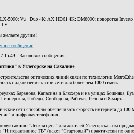
 LX-5090; Vu+ Duo 4K; AX HD61 4K; DM8000; поворотка Inverto
y TV
ы желаете другим!
17 15:49
Заголовок сообщения
:
птики" в Углегорске на Сахалине
строительства оптических линий связи по технологии MetroEther
ость подключения к этой сети для более чем 1000 семей.
реулках Баранова, Капасина и Блюхера и на улицах Бошняка, Бу
Пионерская, Победы, Свободная, Рабочая, Речная и 8-марта.
еские сети способны обеспечивать скорость интернета до 100 
ение" и цифровая телефония.
новую акцию "Легкая цена" для жителей Углегорска - им предла
и "Интерактивное ТВ" (пакет "Стартовый") практически по одно