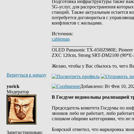
Подготовка инфраструктуры также важн
5G-услуг, для распространения которых
станций. Также актуальным остается в
потребуется договориться с управляющ
конфликтов с жильцами.
Источник:
cableman
_________________
OLED Panasonic TX-65HZ980E; Pioneer
ZXC 120cm, Strong SRT-DM2100 (90*E-30
Желаю, чтобы у Вас сбылось то, чего В
Вернуться к началу
yorick
Добавлено
: Вт Фев 10, 20
Модератор
В Госдуме недовольны реализацией т
Председатель комитета Госдумы по инф
звонков либо не работает, либо работа
слишком общими категориями, что не п
Боярский отметил, что маркировка звон
Зарегистрирован: