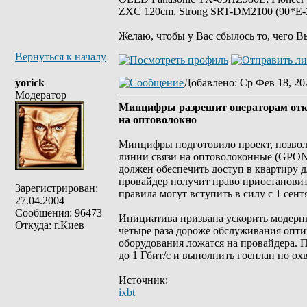
ZXC 120cm, Strong SRT-DM2100 (90*E-30
Желаю, чтобы у Вас сбылось то, чего В
Вернуться к началу
yorick
Добавлено
: Ср Фев 18, 20
Модератор
Минцифры разрешит операторам отклю
на оптоволокно
Минцифры подготовило проект, позвол
линии связи на оптоволоконные (GPON).
должен обеспечить доступ в квартиру д
провайдер получит право приостановить
Зарегистрирован:
правила могут вступить в силу с 1 сент
27.04.2004
Сообщения: 96473
Инициатива призвана ускорить модерни
Откуда: г.Киев
четыре раза дороже обслуживания опти
оборудования ложатся на провайдера. 
до 1 Гбит/с и выполнить госплан по ох
Источник:
ixbt
_________________