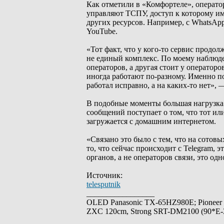
Как отметили в «Комфортеле», операто
управляют ТСПУ, доступ к которому и
других ресурсов. Например, с WhatsAp
YouTube.
«Тот факт, что у кого-то сервис продо
не единый комплекс. По моему наблюде
операторов, а другая стоит у оператор
иногда работают по-разному. Именно п
работал исправно, а на каких-то нет»,
В подобные моменты большая нагрузка 
сообщений поступает о том, что тот ил
загружается с домашним интернетом.
«Связано это было с тем, что на сото
то, что сейчас происходит с Telegram, 
органов, а не операторов связи, это од
Источник:
telesputnik
_________________
OLED Panasonic TX-65HZ980E; Pioneer
ZXC 120cm, Strong SRT-DM2100 (90*E-30