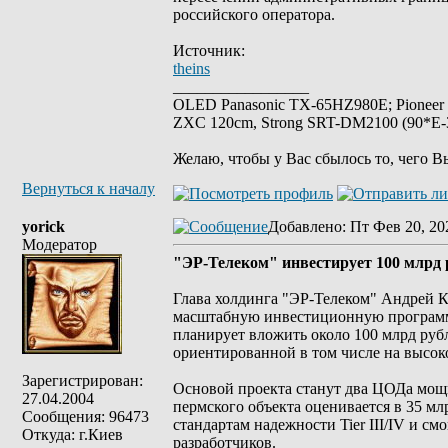
российского оператора.
Источник:
theins
_________________
OLED Panasonic TX-65HZ980E; Pioneer
ZXC 120cm, Strong SRT-DM2100 (90*E-30
Желаю, чтобы у Вас сбылось то, чего В
Вернуться к началу
yorick
Добавлено
: Пт Фев 20, 20
Модератор
"ЭР-Телеком" инвестирует 100 млрд 
Глава холдинга "ЭР-Телеком" Андрей К
масштабную инвестиционную программу
планирует вложить около 100 млрд руб
ориентированной в том числе на высок
Зарегистрирован:
Основой проекта станут два ЦОДа мощ
27.04.2004
пермского объекта оценивается в 35 мл
Сообщения: 96473
стандартам надежности Tier III/IV и 
Откуда: г.Киев
разработчиков.