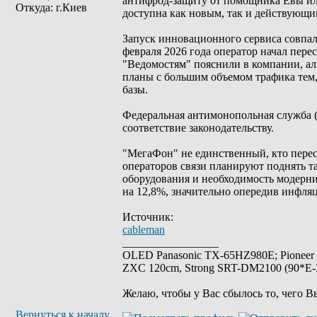
антифрод-защиту от помощника Евы ил
Откуда: г.Киев
доступна как новым, так и действующи
Запуск инновационного сервиса совпал
февраля 2026 года оператор начал пер
"Ведомостям" пояснили в компании, а
планы с большим объемом трафика тем,
базы.
Федеральная антимонопольная служба (
соответствие законодательству.
"МегаФон" не единственный, кто перес
операторов связи планируют поднять 
оборудования и необходимость модерниз
на 12,8%, значительно опередив инфля
Источник:
cableman
_________________
OLED Panasonic TX-65HZ980E; Pioneer
ZXC 120cm, Strong SRT-DM2100 (90*E-30
Желаю, чтобы у Вас сбылось то, чего В
Вернуться к началу