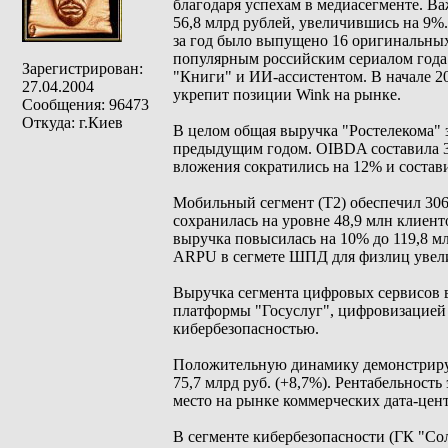
благодаря успехам в медиасегменте. В
56,8 млрд рублей, увеличившись на 9%.
за год было выпущено 16 оригинальны
популярным российским сериалом года
Зарегистрирован:
"Книги" и ИИ-ассистентом. В начале 2
27.04.2004
укрепит позиции Wink на рынке.
Сообщения: 96473
Откуда: г.Киев
В целом общая выручка "Ростелекома" з
предыдущим годом. OIBDA составила 33
вложения сократились на 12% и состав
Мобильный сегмент (Т2) обеспечил 306
сохранилась на уровне 48,9 млн клиент
выручка повысилась на 10% до 119,8 мл
ARPU в сегмете ШПД для физлиц увели
Выручка сегмента цифровых сервисов в
платформы "Госуслуг", цифровизацией
кибербезопасностью.
Положительную динамику демонстрируе
75,7 млрд руб. (+8,7%). Рентабельность
место на рынке коммерческих дата-цент
В сегменте кибербезопасности (ГК "Сол