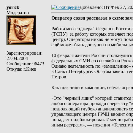
yorick
Добавлено
: Пт Фев 27, 20
Модератор
Оператор связи рассказал о схеме за
Работа мессенджера Telegram в России 
(ТСПУ), за работу которых отвечает 
центр). Операторы никак не могут повл
ещё может быть доступен на мобильных
Зарегистрирован:
10 февраля жители России столкнулись
27.04.2004
федеральных СМИ со ссылкой на Роском
Сообщения: 96473
Однако деятельность по «замедлению» с
Откуда: г.Киев
в Санкт-Петербурге. Об этом заявил г
Петров.
Как пояснили в компании, сейчас огра
«Это "черный ящик" который ставится н
любого оператора проходит через эту "к
позволяющий глубоко анализировать сет
управляющего центра ГРЧЦ вводит опр
попадает под блокировки. Именно рабо
иным ресурсам», — пояснил «Телеспут