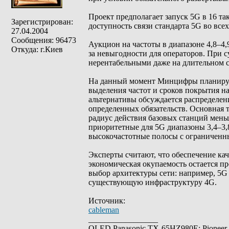
Проект предполагает запуск 5G в 16 так
Зарегистрирован:
доступность связи стандарта 5G во все
27.04.2004
Сообщения: 96473
Аукцион на частоты в диапазоне 4,8–4,
Откуда: г.Киев
за невыгодности для операторов. При 
нерентабельными даже на длительном 
На данный момент Минцифры планирует
выделения частот и сроков покрытия на
альтернативы обсуждается распределе
определенных обязательств. Основная т
радиус действия базовых станций меньш
приоритетные для 5G диапазоны 3,4–3,
высокочастотные полосы с ограниченн
Эксперты считают, что обеспечение кач
экономическая окупаемость остается п
выбор архитектуры сети: например, 5G 
существующую инфраструктуру 4G.
Источник:
cableman
_________________
OLED Panasonic TX-65HZ980E; Pioneer