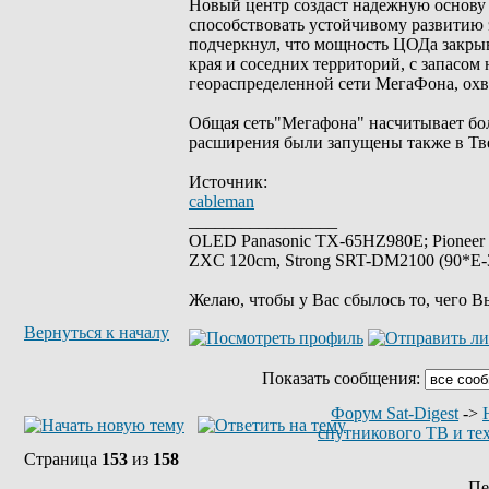
Новый центр создаст надежную основу 
способствовать устойчивому развитию
подчеркнул, что мощность ЦОДа закрыв
края и соседних территорий, с запасом 
геораспределенной сети МегаФона, ох
Общая сеть"Мегафона" насчитывает бол
расширения были запущены также в Тве
Источник:
cableman
_________________
OLED Panasonic TX-65HZ980E; Pioneer
ZXC 120cm, Strong SRT-DM2100 (90*E-30
Желаю, чтобы у Вас сбылось то, чего В
Вернуться к началу
Показать сообщения:
Форум Sat-Digest
->
спутникового ТВ и те
Страница
153
из
158
Пе