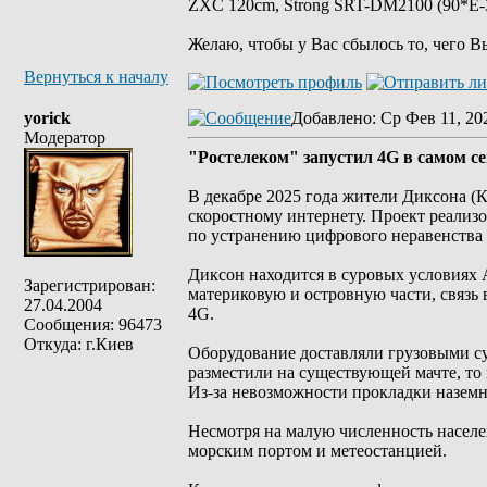
ZXC 120cm, Strong SRT-DM2100 (90*E-30
Желаю, чтобы у Вас сбылось то, чего В
Вернуться к началу
yorick
Добавлено
: Ср Фев 11, 20
Модератор
"Ростелеком" запустил 4G в самом с
В декабре 2025 года жители Диксона (
скоростному интернету. Проект реализ
по устранению цифрового неравенства 
Диксон находится в суровых условиях А
Зарегистрирован:
материковую и островную части, связь 
27.04.2004
4G.
Сообщения: 96473
Откуда: г.Киев
Оборудование доставляли грузовыми су
разместили на существующей мачте, то
Из-за невозможности прокладки наземн
Несмотря на малую численность населен
морским портом и метеостанцией.