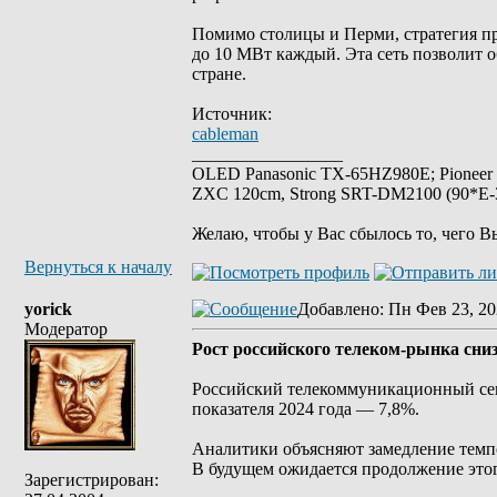
Помимо столицы и Перми, стратегия пр
до 10 МВт каждый. Эта сеть позволит 
стране.
Источник:
cableman
_________________
OLED Panasonic TX-65HZ980E; Pioneer
ZXC 120cm, Strong SRT-DM2100 (90*E-30
Желаю, чтобы у Вас сбылось то, чего В
Вернуться к началу
yorick
Добавлено
: Пн Фев 23, 20
Модератор
Рост российского телеком-рынка сни
Российский телекоммуникационный сект
показателя 2024 года — 7,8%.
Аналитики объясняют замедление темпов
В будущем ожидается продолжение это
Зарегистрирован: