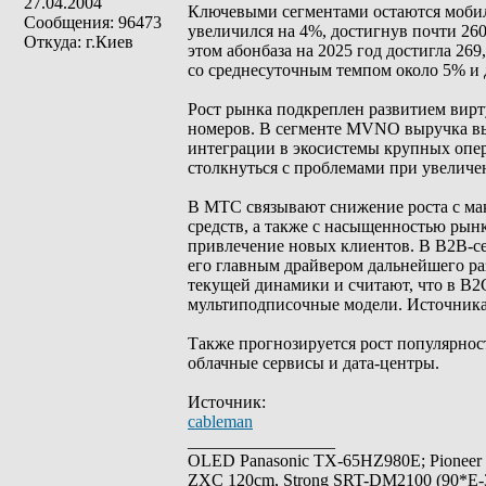
27.04.2004
Ключевыми сегментами остаются моби
Сообщения: 96473
увеличился на 4%, достигнув почти 260
Откуда: г.Киев
этом абонбаза на 2025 год достигла 269
со среднесуточным темпом около 5% и д
Рост рынка подкреплен развитием вир
номеров. В сегменте MVNO выручка выр
интеграции в экосистемы крупных опе
столкнуться с проблемами при увеличе
В МТС связывают снижение роста с ма
средств, а также с насыщенностью рынк
привлечение новых клиентов. В B2B-се
его главным драйвером дальнейшего ра
текущей динамики и считают, что в В2С
мультиподписочные модели. Источникам
Также прогнозируется рост популярност
облачные сервисы и дата-центры.
Источник:
cableman
_________________
OLED Panasonic TX-65HZ980E; Pioneer
ZXC 120cm, Strong SRT-DM2100 (90*E-30