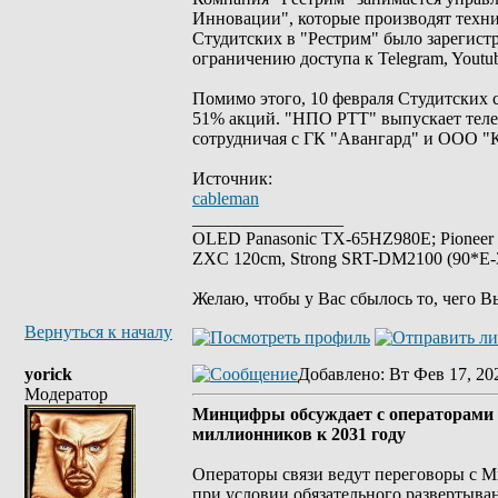
Инновации", которые производят техни
Студитских в "Рестрим" было зарегист
ограничению доступа к Telegram, Youtu
Помимо этого, 10 февраля Студитских
51% акций. "НПО РТТ" выпускает теле
сотрудничая с ГК "Авангард" и ООО "
Источник:
cableman
_________________
OLED Panasonic TX-65HZ980E; Pioneer
ZXC 120cm, Strong SRT-DM2100 (90*E-30
Желаю, чтобы у Вас сбылось то, чего В
Вернуться к началу
yorick
Добавлено
: Вт Фев 17, 20
Модератор
Минцифры обсуждает с операторами 
миллионников к 2031 году
Операторы связи ведут переговоры с М
при условии обязательного развертыван