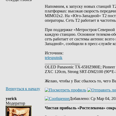
Напомним, к запуску новых станций T2
платформах: высокая скорость передачи
MIMO2x2. На «Юго-Западной» T2 постр
операторы. Сеть Т2 работает в частот
При поддержке «Метростроя Северной с
каждую станцию. Основное телеком-обо
сеть работает от системы антенн: всег
Западной», сообщили в пресс-службе к
Источник:
telesputnik
_________________
OLED Panasonic TX-65HZ980E; Pioneer
ZXC 120cm, Strong SRT-DM2100 (90*E-30
Желаю, чтобы у Вас сбылось то, чего В
Вернуться к началу
yorick
Добавлено
: Ср Мар 04, 20
Модератор
Чистая прибыль «Ростелекома» сокра