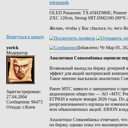
telesputnik
_________________
OLED Panasonic TX-65HZ980E; Pioneer
ZXC 120cm, Strong SRT-DM2100 (90*E-30
Желаю, чтобы у Вас сбылось то, чего В
Вернуться к началу
yorick
Добавлено
: Чт Мар 05, 20
Модератор
Аналитики Совкомбанка оценили пе
Возможный выход на биржу дочерней
эффект для акций материнской компан
Такое мнение высказали аналитики Со
Ранее МТС заявило о завершении о п
Зарегистрирован:
акционерное общество — АО «МТС Рекл
27.04.2004
ЕГРЮЛ в начале января 2026 года. По 
Сообщения: 96473
реорганизованного юрлица не изменил
Откуда: г.Киев
млн обыкновенных акций. ERION влад
Аналитики Совкомбанка отмечают, что
на биржу, однако пока это маловероятно