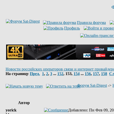
Ф
Правила форума
Профиль
Новости российских операторов связи и интернет провайдер
На страницу
Пред.
1
,
2
,
3
...
152
,
153
,
154
...
156
,
157
,
158
Сл
Форум Sat-Digest
->
Автор
yorick
Добавлено
: Пн Фев 09, 20