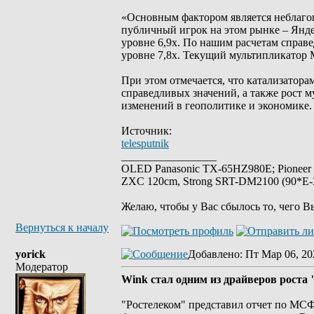
«Основным фактором является неблаго
публичный игрок на этом рынке – Янд
уровне 6,9x. По нашим расчетам спра
уровне 7,8х. Текущий мультипликатор 
При этом отмечается, что катализатора
справедливых значений, а также рост 
изменений в геополитике и экономике.
Источник:
telesputnik
_________________
OLED Panasonic TX-65HZ980E; Pioneer
ZXC 120cm, Strong SRT-DM2100 (90*E-30
Желаю, чтобы у Вас сбылось то, чего В
Вернуться к началу
yorick
Добавлено
: Пт Мар 06, 20
Модератор
Wink стал одним из драйверов роста
"Ростелеком" представил отчет по МСФО