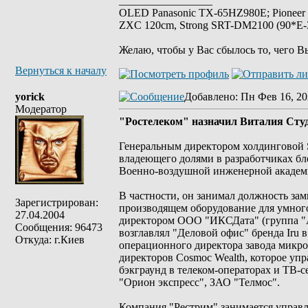
_________________
OLED Panasonic TX-65HZ980E; Pioneer
ZXC 120cm, Strong SRT-DM2100 (90*E-30
Желаю, чтобы у Вас сбылось то, чего В
Вернуться к началу
yorick
Добавлено
: Пн Фев 16, 20
Модератор
"Ростелеком" назначил Виталия Сту
Генеральным директором холдинговой 
владеющего долями в разработчиках б
Военно-воздушной инженерной академи
В частности, он занимал должность за
Зарегистрирован:
производящем оборудование для умного
27.04.2004
директором ООО "ИКСДата" (группа "А
Сообщения: 96473
возглавлял "Деловой офис" бренда Iru 
Откуда: г.Киев
операционного директора завода микро
директоров Cosmoc Wealth, которое уп
бэкграунд в телеком-операторах и ТВ-
"Орион экспресс", ЗАО "Телмос".
Компания "Рестрим" занимается упра