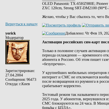
OLED Panasonic TX-65HZ980E; Pioneer
ZXC 120cm, Strong SRT-DM2100 (90*E-30
Желаю, чтобы у Вас сбылось то, чего В
Вернуться к началу
yorick
Добавлено
: Чт Фев 19, 20
Модератор
Активация российских сим-карт посл
Только в половине случаев активация 
периода охлаждения — временного откл
абонента в Россию. Об этом пишет газе
«безупречно».
Зарегистрирован:
У крупнейших мобильных операторов п
27.04.2004
интернет и СМС не отключаются вообще
Сообщения: 96473
после возвращения из роуминга в росси
Откуда: г.Киев
срабатывает корректно.
Тестовый режим так называемого перио
2025 года. У абонентов, вернувшихся и
СМС блокируются на 24 часа. В Минциф
борьбы с БПЛА».