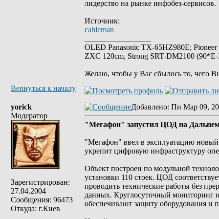
лидерство на рынке инфобез-сервисов.
Источник:
cableman
_________________
OLED Panasonic TX-65HZ980E; Pioneer
ZXC 120cm, Strong SRT-DM2100 (90*E-30
Желаю, чтобы у Вас сбылось то, чего В
Вернуться к началу
yorick
Добавлено
: Пн Мар 09, 20
Модератор
"Мегафон" запустил ЦОД на Дальнем
"Мегафон" ввел в эксплуатацию новый 
укрепит цифровую инфраструктуру опе
Объект построен по модульной техноло
установки 110 стоек. ЦОД соответству
Зарегистрирован:
проводить технические работы без пре
27.04.2004
данных. Круглосуточный мониторинг и
Сообщения: 96473
обеспечивают защиту оборудования и 
Откуда: г.Киев