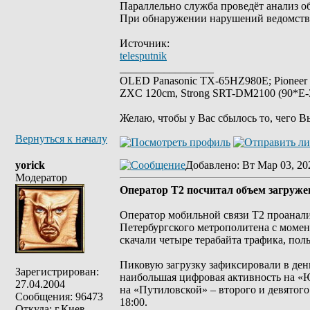
Параллельно служба проведёт анализ 
При обнаружении нарушений ведомств
Источник:
telesputnik
_________________
OLED Panasonic TX-65HZ980E; Pioneer
ZXC 120cm, Strong SRT-DM2100 (90*E-30
Желаю, чтобы у Вас сбылось то, чего В
Вернуться к началу
yorick
Добавлено
: Вт Мар 03, 20
Модератор
Оператор T2 посчитал объем загруже
Оператор мобильной связи Т2 проанали
Петербургского метрополитена с моме
скачали четыре терабайта трафика, пол
Пиковую загрузку зафиксировали в день
Зарегистрирован:
наибольшая цифровая активность на «Ю
27.04.2004
на «Путиловской» – второго и девятого 
Сообщения: 96473
18:00.
Откуда: г.Киев