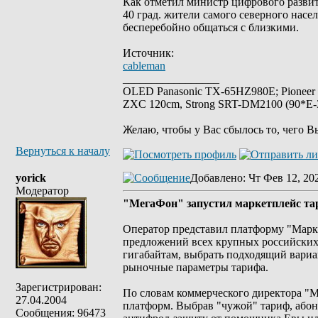
Как отметил министр цифрового развит
40 град. жители самого северного нас
бесперебойно общаться с близкими.
Источник:
cableman
_________________
OLED Panasonic TX-65HZ980E; Pioneer
ZXC 120cm, Strong SRT-DM2100 (90*E-30
Желаю, чтобы у Вас сбылось то, чего В
Вернуться к началу
yorick
Добавлено
: Чт Фев 12, 20
Модератор
"МегаФон" запустил маркетплейс та
Оператор представил платформу "Марк
предложений всех крупных российских
гигабайтам, выбрать подходящий вариа
рыночные параметры тарифа.
Зарегистрирован:
По словам коммерческого директора "
27.04.2004
платформ. Выбрав "чужой" тариф, абон
Сообщения: 96473