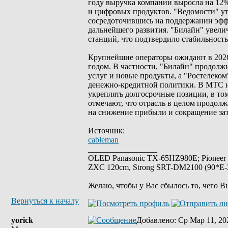
году выручка компании выросла на 12%,
и цифровых продуктов. "Ведомости" у
сосредоточившись на поддержании эффе
дальнейшего развития. "Билайн" увели
станций, что подтвердило стабильност
Крупнейшие операторы ожидают в 2026
годом. В частности, "Билайн" продолжи
услуг и новые продукты, а "Ростелеко
денежно-кредитной политики. В МТС н
укреплять долгосрочные позиции, в то
отмечают, что отрасль в целом продол
на снижение прибыли и сокращение затр
Источник:
cableman
_________________
OLED Panasonic TX-65HZ980E; Pioneer
ZXC 120cm, Strong SRT-DM2100 (90*E-30
Желаю, чтобы у Вас сбылось то, чего В
Вернуться к началу
yorick
Добавлено
: Ср Мар 11, 20