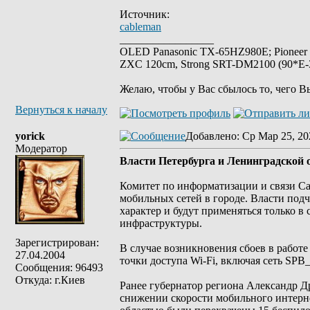
Источник:
cableman
_________________
OLED Panasonic TX-65HZ980E; Pioneer
ZXC 120cm, Strong SRT-DM2100 (90*E-30
Желаю, чтобы у Вас сбылось то, чего В
Вернуться к началу
yorick
Добавлено
: Ср Мар 25, 20
Модератор
Власти Петербурга и Ленинградской 
Комитет по информатизации и связи С
мобильных сетей в городе. Власти под
характер и будут применяться только в
инфраструктуры.
Зарегистрирован:
В случае возникновения сбоев в работ
27.04.2004
точки доступа Wi-Fi, включая сеть SP
Сообщения: 96493
Откуда: г.Киев
Ранее губернатор региона Александр Д
снижении скорости мобильного интерне