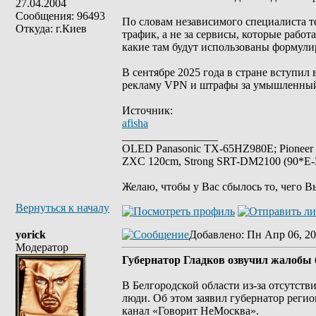
27.04.2004
Сообщения: 96493
По словам независимого специалиста т
Откуда: г.Киев
трафик, а не за сервисы, которые рабо
какие там будут использованы формули
В сентябре 2025 года в стране вступил
рекламу VPN и штрафы за умышленный 
Источник:
afisha
_________________
OLED Panasonic TX-65HZ980E; Pioneer
ZXC 120cm, Strong SRT-DM2100 (90*E-30
Желаю, чтобы у Вас сбылось то, чего В
Вернуться к началу
yorick
Добавлено
: Пн Апр 06, 20
Модератор
Губернатор Гладков озвучил жалобы 
В Белгородской области из-за отсутст
люди. Об этом заявил губернатор регио
канал «Говорит НеМосква».