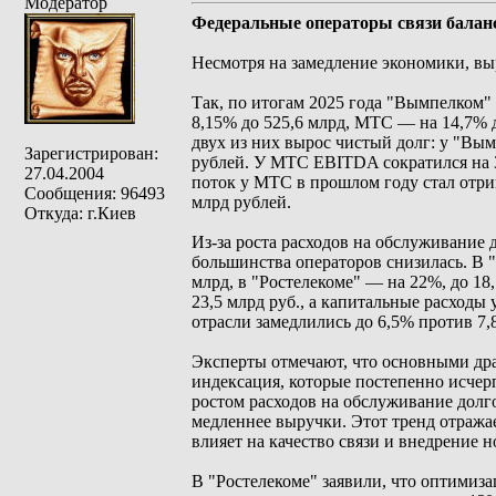
Модератор
Федеральные операторы связи бала
Несмотря на замедление экономики, вы
Так, по итогам 2025 года "Вымпелком"
8,15% до 525,6 млрд, МТС — на 14,7% д
двух из них вырос чистый долг: у "Вым
Зарегистрирован:
рублей. У МТС EBITDA сократился на 3
27.04.2004
поток у МТС в прошлом году стал отриц
Сообщения: 96493
млрд рублей.
Откуда: г.Киев
Из-за роста расходов на обслуживание
большинства операторов снизилась. В "
млрд, в "Ростелекоме" — на 22%, до 18
23,5 млрд руб., а капитальные расходы 
отрасли замедлились до 6,5% против 7
Эксперты отмечают, что основными дра
индексация, которые постепенно исчер
ростом расходов на обслуживание долго
медленнее выручки. Этот тренд отража
влияет на качество связи и внедрение 
В "Ростелекоме" заявили, что оптимиза