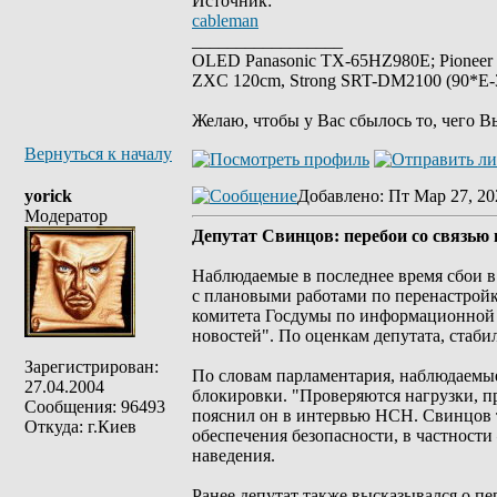
Источник:
cableman
_________________
OLED Panasonic TX-65HZ980E; Pioneer
ZXC 120cm, Strong SRT-DM2100 (90*E-30
Желаю, чтобы у Вас сбылось то, чего В
Вернуться к началу
yorick
Добавлено
: Пт Мар 27, 20
Модератор
Депутат Свинцов: перебои со связью 
Наблюдаемые в последнее время сбои в
с плановыми работами по перенастройк
комитета Госдумы по информационной
новостей". По оценкам депутата, стаби
Зарегистрирован:
По словам парламентария, наблюдаемые
27.04.2004
блокировки. "Проверяются нагрузки, п
Сообщения: 96493
пояснил он в интервью НСН. Свинцов 
Откуда: г.Киев
обеспечения безопасности, в частност
наведения.
Ранее депутат также высказывался о п