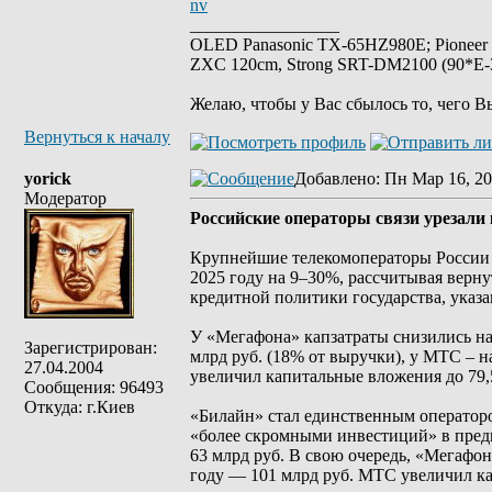
nv
_________________
OLED Panasonic TX-65HZ980E; Pioneer
ZXC 120cm, Strong SRT-DM2100 (90*E-30
Желаю, чтобы у Вас сбылось то, чего В
Вернуться к началу
yorick
Добавлено
: Пн Мар 16, 20
Модератор
Российские операторы связи урезали
Крупнейшие телекомоператоры России
2025 году на 9–30%, рассчитывая верн
кредитной политики государства, указ
У «Мегафона» капзатраты снизились на 
Зарегистрирован:
млрд руб. (18% от выручки), у МТС – н
27.04.2004
увеличил капитальные вложения до 79,5
Сообщения: 96493
Откуда: г.Киев
«Билайн» стал единственным операторо
«более скромными инвестиций» в преды
63 млрд руб. В свою очередь, «Мегафон
году — 101 млрд руб. МТС увеличил ка