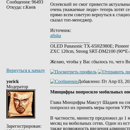
Сообщения: 96493
Осеевский не смог привести актуальные
Откуда: г.Киев
очень уважаемые люди» теперь хотят се
прямо всем советую вернуться к стаци
сказал топ-менеджер.
Источник:
afisha
_________________
OLED Panasonic TX-65HZ980E; Pioneer
ZXC 120cm, Strong SRT-DM2100 (90*E-30
Желаю, чтобы у Вас сбылось то, чего В
Вернуться к началу
yorick
Добавлено
: Пт Апр 03, 20
Модератор
Минцифры попросило мобильных опер
Глава Минцифры Максут Шадаев на сов
попросил их принять меры против VPN-
В частности, министр предложил до 1 м
месяц на мобильных сетях. Один из ис
Зарегистрирован:
также возможность введения администр