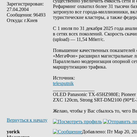
существенно увеличить ёмкость сети и
Зарегистрирован:
Рефарминг охватил более 31 тысячи баз
27.04.2004
затронуло все города-миллионники, вк
Сообщения: 96493
туристические кластеры, а также федер
Откуда: г.Киев
С 1 июля по 31 декабря 2025 года анал
в сетях всех поколений. Скорость скач
(upload) — 11,54 Мбит/с.
Повышение качественных показателей с
«МегаФон» расширил магистральные ли
Параллельно модернизация опорной сет
маршрутизацию трафика.
Источник:
telesputnik
_________________
OLED Panasonic TX-65HZ980E; Pioneer
ZXC 120cm, Strong SRT-DM2100 (90*E-30
Желаю, чтобы у Вас сбылось то, чего В
Вернуться к началу
yorick
Добавлено
: Пт Мар 20, 20