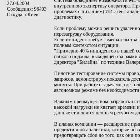
Система объединяет возможности ML-мо
27.04.2004
внутреннюю экспертизу оператора. Пр
Сообщения: 96493
проблемах с питанием) ИИ-агент анали
Откуда: г.Киев
диагностику.
Если проблему можно решить удаленно,
перезагрузку оборудования.
Если инцидент требует вмешательства 
полным контекстом ситуации.
"Примерно 40% инцидентов в нашей се
гибкого подхода, выходящего за рамки
директора "Билайна" по технике Вале
Пилотное тестирование системы проводи
запросов, демонстрируя показатель дос
минуты. При работе с задачами, где т
автономном режиме без необходимости
Важным преимуществом разработки стал
высокой нагрузки не хватает времени 
данные становятся ценным ресурсом дл
В планах компании — расширение прим
предиктивной аналитики, которые позво
предотвращать сбои до того, как они по