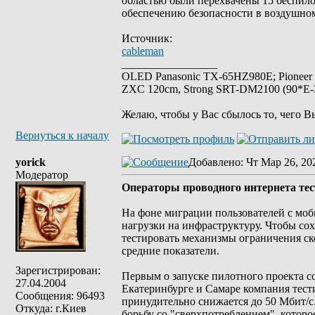
областью были перехвачены 15 беспило
обеспечению безопасности в воздушном
Источник:
cableman
_________________
OLED Panasonic TX-65HZ980E; Pioneer
ZXC 120cm, Strong SRT-DM2100 (90*E-30
Желаю, чтобы у Вас сбылось то, чего В
Вернуться к началу
yorick
Добавлено
: Чт Мар 26, 20
Модератор
Операторы проводного интернета те
На фоне миграции пользователей с моб
нагрузки на инфраструктуру. Чтобы сох
тестировать механизмы ограничения ск
средние показатели.
Зарегистрирован:
Первым о запуске пилотного проекта с
27.04.2004
Екатеринбурге и Самаре компания тести
Сообщения: 96493
принудительно снижается до 50 Мбит/с
Откуда: г.Киев
борьбу со "сверхпотреблением", которо