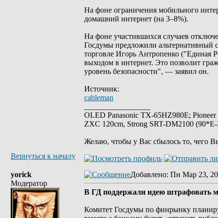
На фоне ограничения мобильного интер
домашний интернет (на 3–8%).
На фоне участившихся случаев отключе
Госдумы предложили альтернативный с
торговле Игорь Антропенко ("Единая Р
выходом в интернет. Это позволит гра
уровень безопасности", — заявил он.
Источник:
cableman
_________________
OLED Panasonic TX-65HZ980E; Pioneer
ZXC 120cm, Strong SRT-DM2100 (90*E-30
Желаю, чтобы у Вас сбылось то, чего В
Вернуться к началу
yorick
Добавлено
: Пн Мар 23, 20
Модератор
В ГД поддержали идею штрафовать м
Комитет Госдумы по финрынку планиру