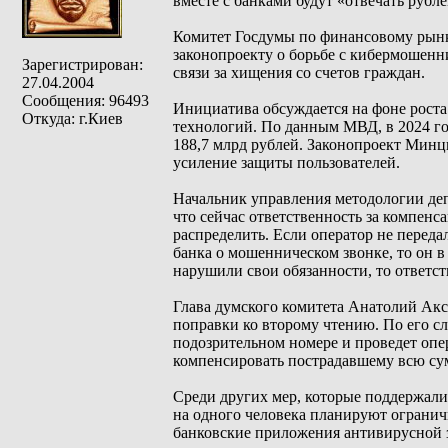
вместе с банками будут «отвечать рубл
Комитет Госдумы по финансовому рынк
законопроекту о борьбе с кибермошенн
Зарегистрирован:
связи за хищения со счетов граждан.
27.04.2004
Сообщения: 96493
Инициатива обсуждается на фоне рост
Откуда: г.Киев
технологий. По данным МВД, в 2024 год
188,7 млрд рублей. Законопроект Минц
усиление защиты пользователей.
Начальник управления методологии де
что сейчас ответственность за компенс
распределить. Если оператор не пере
банка о мошенническом звонке, то он в
нарушили свои обязанности, то ответст
Глава думского комитета Анатолий Акс
поправки ко второму чтению. По его с
подозрительном номере и проведет опе
компенсировать пострадавшему всю су
Среди других мер, которые поддержали
на одного человека планируют ограничи
банковские приложения антивирусной 