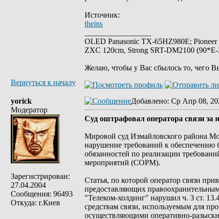
Источник:
theins
_________________
OLED Panasonic TX-65HZ980E; Pioneer
ZXC 120cm, Strong SRT-DM2100 (90*E-30
Желаю, чтобы у Вас сбылось то, чего В
Вернуться к началу
yorick
Добавлено
: Ср Апр 08, 20
Модератор
Суд оштрафовал оператора связи за
Мировой суд Измайловского района Мос
нарушение требований к обеспечению 
обязанностей по реализации требовани
мероприятий (СОРМ).
Зарегистрирован:
Статья, по которой оператор связи при
27.04.2004
предоставляющих правоохранительным о
Сообщения: 96493
"Телеком-холдинг" нарушил ч. 3 ст. 13
Откуда: г.Киев
средствам связи, используемым для п
осуществляющими оперативно-разыскну