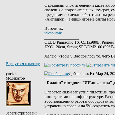
Отдельный блок изменений касается о
сведения о подозрительных номерах, с
предлагается сделать обязательным рек
«Антидроп», а фишинговые сайты могут
Источник:
telesputnik
_________________
OLED Panasonic TX-65HZ980E; Pioneer
ZXC 120cm, Strong SRT-DM2100 (90*E-30
Желаю, чтобы у Вас сбылось то, чего В
Вернуться к началу
yorick
Добавлено
: Вт Мар 24, 20
Модератор
"Билайн" внедряет "ИИ-инженера" дл
Оператор связи запустил пилотный пр
инцидентами на инфраструктуре. Разраб
восстановлению работы оборудования, ч
устранению сбоев и на 5% сократить с
Зарегистрирован: