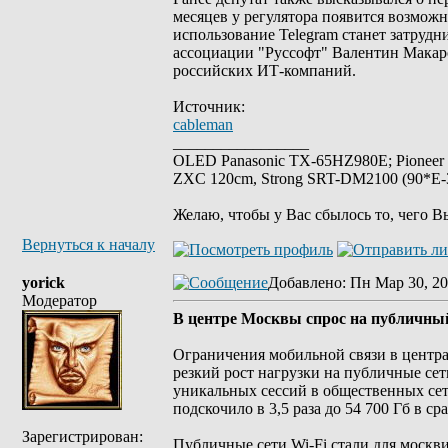
месяцев у регулятора появится возможн
использование Telegram станет затруд
ассоциации "Руссофт" Валентин Макаров
российских ИТ-компаний.
Источник:
cableman
_________________
OLED Panasonic TX-65HZ980E; Pioneer
ZXC 120cm, Strong SRT-DM2100 (90*E-30
Желаю, чтобы у Вас сбылось то, чего В
Вернуться к началу
yorick
Добавлено
: Пн Мар 30, 20
Модератор
В центре Москвы спрос на публичный
Ограничения мобильной связи в центра
резкий рост нагрузки на публичные сет
уникальных сессий в общественных сетя
подскочило в 3,5 раза до 54 700 Гб в 
Зарегистрирован:
Публичные сети Wi-Fi стали для москв