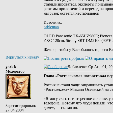
стабилизироваться, эксперты призываю
режимы приложений и переход на прово
нагрузок остается нестабильной.
Источник:
cableman
_________________
OLED Panasonic TX-65HZ980E; Pioneer
ZXC 120cm, Strong SRT-DM2100 (90*E-30
Желаю, чтобы у Вас сбылось то, чего В
Вернуться к началу
yorick
Добавлено
: Ср Апр 01, 20
Модератор
Глава «Ростелекома» посоветовал ве
Россияне стали чаще запрашивать уста
«Ростелекома» Михаил Осеевский на с
«Я могу сказать интересное явление: у
телефона. Потому что люди поняли, чт
Зарегистрирован:
доме», — сказал он.
27.04.2004