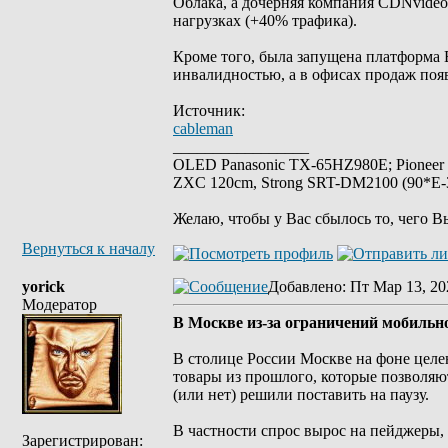
Облака, а дочерняя компания CDNvide
нагрузках (+40% трафика).
Кроме того, была запущена платформа 
инвалидностью, а в офисах продаж поя
Источник:
cableman
_________________
OLED Panasonic TX-65HZ980E; Pioneer
ZXC 120cm, Strong SRT-DM2100 (90*E-30
Желаю, чтобы у Вас сбылось то, чего В
Вернуться к началу
yorick
Добавлено
: Пт Мар 13, 20
Модератор
В Москве из-за ограничений мобиль
В столице России Москве на фоне цел
товары из прошлого, которые позволяют
(или нет) решили поставить на паузу.
В частности спрос вырос на пейджеры,
Зарегистрирован: