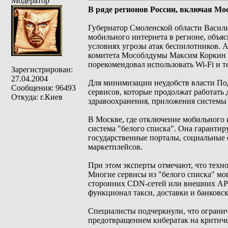
Модератор
В ряде регионов России, включая Мо
Губернатор Смоленской области Васил
мобильного интернета в регионе, объя
условиях угрозы атак беспилотников. 
комитета Мособлдумы Максим Коркин п
порекомендовал использовать Wi-Fi и 
Зарегистрирован:
27.04.2004
Для минимизации неудобств власти По
Сообщения: 96493
сервисов, которые продолжат работать
Откуда: г.Киев
здравоохранения, приложения системы
В Москве, где отключение мобильного 
система "белого списка". Она гаранти
государственные порталы, социальные 
маркетплейсов.
При этом эксперты отмечают, что техно
Многие сервисы из "белого списка" мог
сторонних CDN-сетей или внешних API
функционал такси, доставки и банковс
Специалисты подчеркнули, что огран
предотвращением кибератак на критич