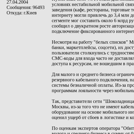
27.04.2004
условиях нестабильной мобильной связ
Сообщения: 96493
заведения (кафе, рестораны, торговые т
Откуда: г.Киев
интернету могли привлечь до 3,4 млн 
сегменте мог составить около 6 млрд р
сообщил о двукратном росте авторизаци
подключение фиксированного интернета
Несмотря на работу "белых списков" М
банки, маркетплейсы, соцсети), их дос
пользователи столкнулись с трудностям
СМС-коды для входа часто не доставля
доступа к ресурсам, не вошедшим в пр
Для малого и среднего бизнеса ограни
резервного кабельного подключения, н
системы безналичной оплаты. Из-за про
программам лояльности через мобильн
Так, представители сети "Шоколадница
Москвы, из-за того что не имеют кабе
оборудование на основе мобильного ин
оценил ущерб от сбоев в логистике и к
По оценкам экспертов оператора "Обит
малого и среднего бизнеса в сумму от 0