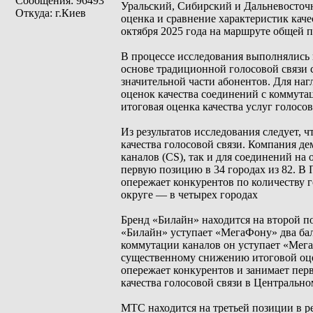
Сообщения: 96493
Уральский, Сибирский и Дальневосточн
Откуда: г.Киев
оценка и сравнение характеристик каче
октября 2025 года на маршруте общей 
В процессе исследования выполнялись 
основе традиционной голосовой связи с
значительной части абонентов. Для на
оценок качества соединений с коммута
итоговая оценка качества услуг голосов
Из результатов исследования следует,
качества голосовой связи. Компания д
каналов (CS), так и для соединений на
первую позицию в 34 городах из 82. В
опережает конкурентов по количеству г
округе — в четырех городах
Бренд «Билайн» находится на второй п
«Билайн» уступает «МегаФону» два бал
коммутации каналов он уступает «Мега
существенному снижению итоговой оце
опережает конкурентов и занимает пер
качества голосовой связи в Центрально
МТС находится на третьей позиции в ре