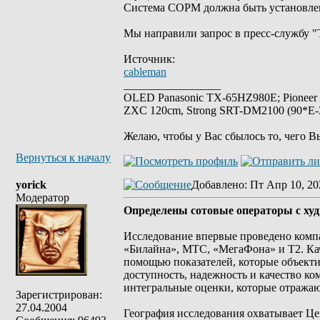
Система СОРМ должна быть установлена
Мы направили запрос в пресс-службу "
Источник:
cableman
_________________
OLED Panasonic TX-65HZ980E; Pioneer
ZXC 120cm, Strong SRT-DM2100 (90*E-30
Желаю, чтобы у Вас сбылось то, чего В
Вернуться к началу
yorick
Добавлено
: Пт Апр 10, 20
Модератор
Определены сотовые операторы с худ
Исследование впервые проведено комп
«Билайна», МТС, «МегаФона» и Т2. Кач
помощью показателей, которые объекти
доступность, надежность и качество к
интегральные оценки, которые отражаю
Зарегистрирован:
27.04.2004
География исследования охватывает Ц