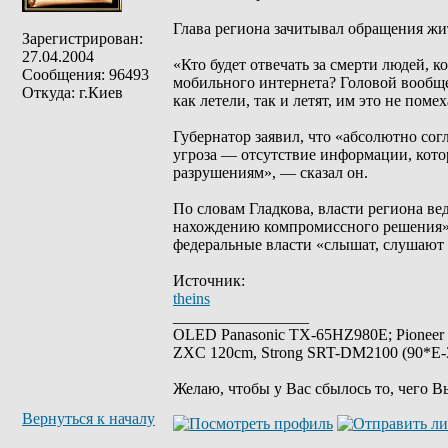
Глава региона зачитывал обращения жи
Зарегистрирован:
27.04.2004
«Кто будет отвечать за смерти людей, 
Сообщения: 96493
мобильного интернета? Головой вообще
Откуда: г.Киев
как летели, так и летят, им это не пом
Губернатор заявил, что «абсолютно со
угроза — отсутствие информации, котор
разрушениям», — сказал он.
По словам Гладкова, власти региона в
нахождению компромиссного решения», 
федеральные власти «слышат, слушают 
Источник:
theins
_________________
OLED Panasonic TX-65HZ980E; Pioneer
ZXC 120cm, Strong SRT-DM2100 (90*E-30
Желаю, чтобы у Вас сбылось то, чего В
Вернуться к началу