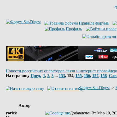
Ф
Правила форума
Профиль
Новости российских операторов связи и интернет провайдер
На страницу
Пред.
1
,
2
,
3
...
153
,
154
,
155
,
156
,
157
,
158
Сле
Форум Sat-Digest
->
Автор
yorick
Добавлено
: Вт Мар 10, 20