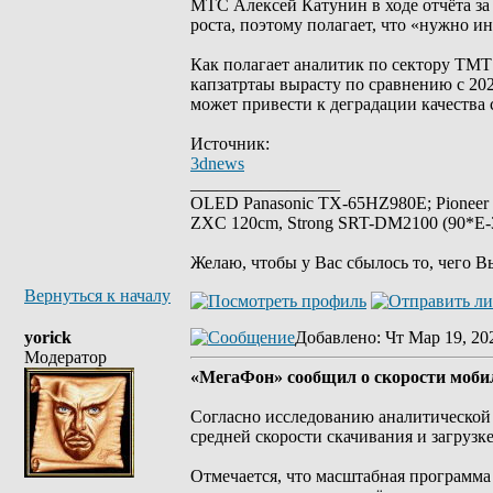
МТС Алексей Катунин в ходе отчёта за
роста, поэтому полагает, что «нужно ин
Как полагает аналитик по сектору ТМТ
капзатртаы вырасту по сравнению с 20
может привести к деградации качества 
Источник:
3dnews
_________________
OLED Panasonic TX-65HZ980E; Pioneer
ZXC 120cm, Strong SRT-DM2100 (90*E-30
Желаю, чтобы у Вас сбылось то, чего В
Вернуться к началу
yorick
Добавлено
: Чт Мар 19, 20
Модератор
«МегаФон» сообщил о cкорости мобил
Согласно исследованию аналитической 
средней скорости скачивания и загрузке
Отмечается, что масштабная программа