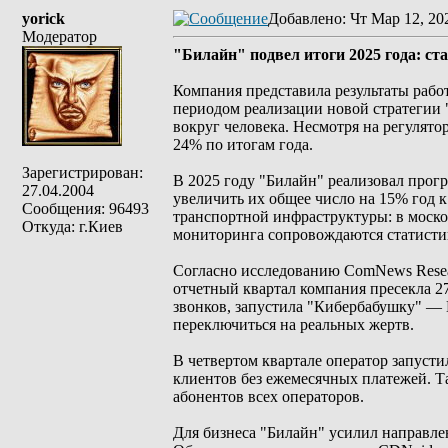
yorick
Добавлено
: Чт Мар 12, 20
Модератор
"Билайн" подвел итоги 2025 года: ст
Компания представила результаты рабо
периодом реализации новой стратегии 
вокруг человека. Несмотря на регулято
24% по итогам года.
Зарегистрирован:
В 2025 году "Билайн" реализовал прогр
27.04.2004
увеличить их общее число на 15% год к
Сообщения: 96493
транспортной инфраструктуры: в моско
Откуда: г.Киев
мониторинга сопровождаются статистик
Согласно исследованию ComNews Researc
отчетный квартал компания пресекла 2
звонков, запустила "Кибербабушку" — 
переключиться на реальных жертв.
В четвертом квартале оператор запуст
клиентов без ежемесячных платежей. Т
абонентов всех операторов.
Для бизнеса "Билайн" усилил направле