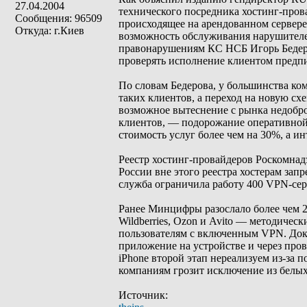
27.04.2004
технического посредника хостинг-пров
Сообщения: 96509
происходящее на арендованном сервере,
Откуда: г.Киев
возможность обслуживания нарушителе
правонарушениям КС НСБ Игорь Бедеров
проверять исполнение клиентом предп
По словам Бедерова, у большинства ко
таких клиентов, а переход на новую сх
возможное вытеснение с рынка недобр
клиентов, — подорожание оперативно
стоимость услуг более чем на 30%, а и
Реестр хостинг-провайдеров Роскомнадзо
России вне этого реестра хостерам запр
служба ограничила работу 400 VPN-сер
Ранее Минцифры разослало более чем 
Wildberries, Ozon и Avito — методичес
пользователям с включенным VPN. Доку
приложение на устройстве и через про
iPhone второй этап нереализуем из-за
компаниям грозит исключение из белых
Источник: