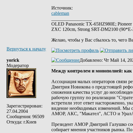
Источник:
cableman
_________________
OLED Panasonic TX-65HZ980E; Pioneer
ZXC 120cm, Strong SRT-DM2100 (90*E-30
Желаю, чтобы у Вас сбылось то, чего В
Вернуться к началу
yorick
Добавлено
: Чт Май 14, 20
Модератор
Между контролем и монополией: как
Ассоциация малых операторов связи р
Дмитрия Новикова о предстоящей рефо
снижения качества услуг до несоблюд
рабочую группу по реализации "Стратег
встретили этот ответ настороженно, ук
Зарегистрирован:
видение необходимых изменений. Мы о
27.04.2004
АМОР, АКС, "Макател", АСТО и Урал
Сообщения: 96509
Откуда: г.Киев
Президент АМОР Дмитрий Галушко соо
собирает мнения участников рынка. По 