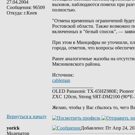
27.04.2004
вызовов, наблюдаются помехи при разго
Сообщения: 96509
полностью.
Откуда: г.Киев
"Отмена временных ограничений будет
Ростовской области. Также возможно по
включенных в "белый список", — заяви
При этом в Минцифры не уточнили, пл
города, отметив, что вопросы обеспече
Ранее аналогичные жалобы на отсутстви
Мясниковского района.
Источник:
cableman
_________________
OLED Panasonic TX-65HZ980E; Pioneer
ZXC 120cm, Strong SRT-DM2100 (90*E-30
Желаю, чтобы у Вас сбылось то, чего В
Вернуться к началу
yorick
Добавлено
: Пт Апр 24, 20
Модератор