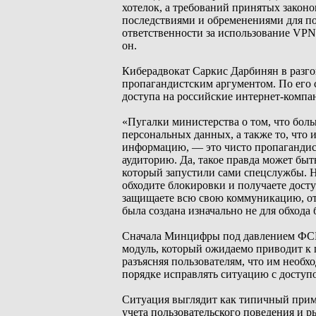
хотелок, а требований принятых закон
последствиями и обременениями для по
ответственности за использование VPN.
он.
Киберадвокат Саркис Дарбинян в разго
пропагандистским аргументом. По его 
доступа на российские интернет-компа
«Пугалки министерства о том, что бол
персональных данных, а также то, что
информацию, — это чисто пропагандис
аудиторию. Да, такое правда может бы
который запустили сами спецслужбы. Н
обходите блокировки и получаете дост
защищаете всю свою коммуникацию, отп
была создана изначально не для обхода
Сначала Минцифры под давлением ФСБ 
модуль, который ожидаемо приводит к 
разъясняя пользователям, что им необх
порядке исправлять ситуацию с доступ
Ситуация выглядит как типичный приме
учета пользовательского поведения и 