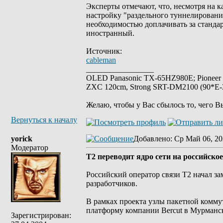
Эксперты отмечают, что, несмотря на 
настройку "раздельного туннелирования
необходимостью доплачивать за стандар
иностранный.
Источник:
cableman
_________________
OLED Panasonic TX-65HZ980E; Pioneer
ZXC 120cm, Strong SRT-DM2100 (90*E-30
Желаю, чтобы у Вас сбылось то, чего В
Вернуться к началу
yorick
Добавлено
: Ср Май 06, 20
Модератор
Т2 переводит ядро сети на российско
Российский оператор связи Т2 начал з
разработчиков.
В рамках проекта узлы пакетной комму
платформу компании Bercut в Мурманск
Зарегистрирован: