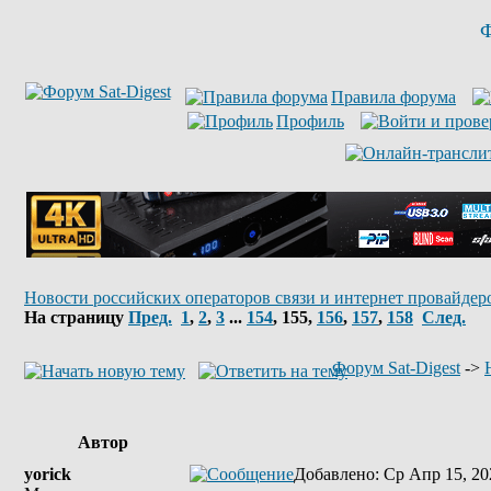
Ф
Правила форума
Профиль
Новости российских операторов связи и интернет провайдер
На страницу
Пред.
1
,
2
,
3
...
154
,
155
,
156
,
157
,
158
След.
Форум Sat-Digest
->
Автор
yorick
Добавлено
: Ср Апр 15, 20