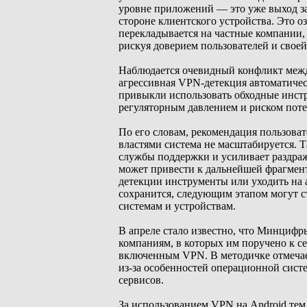
уровне приложений — это уже выход за
стороне клиентского устройства. Это о
перекладывается на частные компании,
рискуя доверием пользователей и своей
Наблюдается очевидный конфликт межд
агрессивная VPN-детекция автоматичес
привыкли использовать обходные инстр
регуляторным давлением и риском поте
По его словам, рекомендация пользова
властями система не масштабируется. Т
службы поддержки и усиливает раздраж
может привести к дальнейшей фрагмент
детекции инструменты или уходить на 
сохранится, следующим этапом могут с
системам и устройствам.
В апреле стало известно, что Минциф
компаниям, в которых им поручено к се
включенным VPN. В методичке отмечае
из-за особенностей операционной сист
сервисов.
За использованием VPN на Android тем