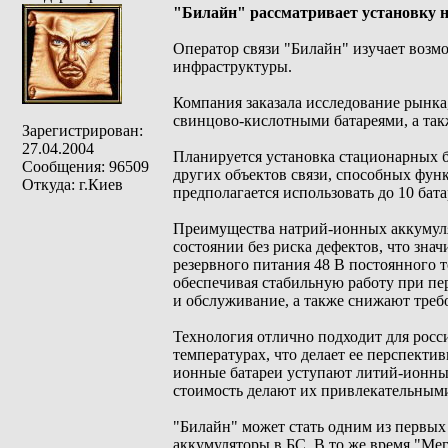
"Билайн" рассматривает установку 
Оператор связи "Билайн" изучает возм
инфраструктуры.
Компания заказала исследование рынк
свинцово-кислотными батареями, а так
Зарегистрирован:
27.04.2004
Планируется установка стационарных б
Сообщения: 96509
других объектов связи, способных фун
Откуда: г.Киев
предполагается использовать до 10 бат
Преимущества натрий-ионных аккумуля
состоянии без риска дефектов, что зна
резервного питания 48 В постоянного т
обеспечивая стабильную работу при пе
и обслуживание, а также снижают треб
Технология отлично подходит для росси
температурах, что делает ее перспекти
ионные батареи уступают литий-ионным
стоимость делают их привлекательными
"Билайн" может стать одним из первых
аккумуляторы в БС. В то же время "Ме