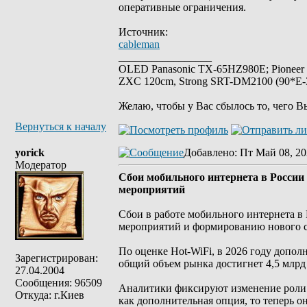
оперативные ограничения.
Источник:
cableman
_________________
OLED Panasonic TX-65HZ980E; Pioneer
ZXC 120cm, Strong SRT-DM2100 (90*E-30
Желаю, чтобы у Вас сбылось то, чего В
Вернуться к началу
yorick
Добавлено
: Пт Май 08, 20
Модератор
Сбои мобильного интернета в России 
мероприятий
Сбои в работе мобильного интернета в 
мероприятий и формированию нового с
По оценке Hot-WiFi, в 2026 году допол
Зарегистрирован:
общий объем рынка достигнет 4,5 млрд 
27.04.2004
Сообщения: 96509
Аналитики фиксируют изменение роли 
Откуда: г.Киев
как дополнительная опция, то теперь о