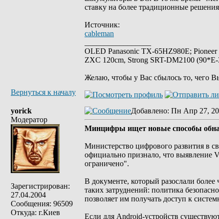
ставку на более традиционные решения
Источник:
cableman
_________________
OLED Panasonic TX-65HZ980E; Pioneer
ZXC 120cm, Strong SRT-DM2100 (90*E-30
Желаю, чтобы у Вас сбылось то, чего В
Вернуться к началу
yorick
Добавлено
: Пн Апр 27, 20
Модератор
Минцифры ищет новые способы обна
Министерство цифрового развития в с
официально признало, что выявление 
ограничено".
В документе, который разослали более
Зарегистрирован:
таких затруднений: политика безопасн
27.04.2004
позволяет им получать доступ к систе
Сообщения: 96509
Откуда: г.Киев
Если для Android-устройств существую