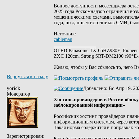
Вопрос доступности мессенджера остае
2025 года Роскомнадзор ограничил возм
мошенническими схемами, вымогательст
года, по данным источников СМИ, было
Источник:
cableman
_________________
OLED Panasonic TX-65HZ980E; Pioneer
ZXC 120cm, Strong SRT-DM2100 (90*E-30
Желаю, чтобы у Вас сбылось то, чего В
Вернуться к началу
yorick
Добавлено
: Вс Апр 19, 20
Модератор
Хостинг-провайдеров в России обяжу
заблокированной информации»
Российских хостинг-провайдеров плани
информационным системам, через котор
Такая норма содержится в поправках к
Зарегистрирован:
Как объяснил изданию гендиректор RU