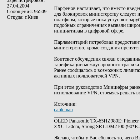
Зарегистрирован:
27.04.2004
Парфенов настаивает, что вместо введ
Сообщения: 96509
для блокировок министерству следует 
Откуда: г.Киев
платформ, которые пока уступают зару
подобных ограничениях вызвали широк
инициативам в цифровой сфере.
Парламентарий потребовал предоставит
министерство, кроме создания препятс
Контекст обсуждения связан с недавн
тарификации международного трафика д
Ранее сообщалось о возможных лимитах
активных пользователей VPN.
При этом руководство Минцифры ранее 
использование VPN, стремясь решать в
Источник:
cableman
_________________
OLED Panasonic TX-65HZ980E; Pioneer
ZXC 120cm, Strong SRT-DM2100 (90*E-30
Желаю, чтобы у Вас сбылось то, чего В