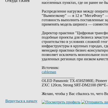
Откуда: г.Киев
населенных пунктах, где он ранее не б
Распределение нагрузки между операто
"Вымпелкому" — в 12 и "МегаФону" — 
готовность выполнить поставленные за
применять модель шеринга — совместн
Директор практики "Цифровая трансфор
подобные проекты для бизнеса зачастую
строительство в условиях сложной гео
инфраструктуры в крупных городах, гд
менеджер практики бизнес-консультиро
позволяет исключить монопольное пол
удаленных регионах при низком качеств
Источник:
cableman
_________________
OLED Panasonic TX-65HZ980E; Pioneer
ZXC 120cm, Strong SRT-DM2100 (90*E-30
Желаю, чтобы у Вас сбылось то, чего В
Вернуться к началу