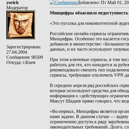
yorick
Добавлено
: Пт Май 01, 20
Модератор
Минцифры объяснило недоступность 
«Это пугалка для некомпетентной ауди
Российские онлайн-сервисы ограничива
Минцифры. Особенно это касается госу
добавили в министерстве: «Большинст
Зарегистрирован:
данных, и их часто используют злоумы
27.04.2004
Сообщения: 96509
При этом ключевые сервисы, в том чис
Откуда: г.Киев
работать для тех, кто находится за руб
рекомендовало сменить тип подключени
сервисы, требующие отключить VPN даже
В середине апреля ряд российских серв
которые используют средства для обхо
информация о «действующих ограничен
Максут Шадаев прямо говорил, что вед
«Во-первых, Минцифры является органо
нами задачи. В данном случае — задач
ограничению доступа к ряду зарубежны
законодательных требований. Долго, сл