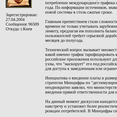
потребление международного трафика с
года. По информации источников, знако
новой системы в столь сжатые сроки.
Зарегистрирован:
27.04.2004
Главным препятствием стали сложност
Сообщения: 96509
времени не только учитывать зарубежн
Откуда: г.Киев
лимиту, предлагая им пополнить балан
пользователей требует серьезной дораб
месяцев до полугода.
Технический вопрос вызывает множеств
какой именно трафик тарифицировать к
российские приложения используют для 
узлы, что "маскирует" его под россий
для доступа к замедленным или ограни
Инициатива о введении платы в размер
стратегии Минцифры по "дестимулиров
неоднократно заявлял, что министерств
введения прямой ответственности для 
На данный момент дискуссия находится
навстречу и установит более реалистич
реакции потребителей. В Минцифры си