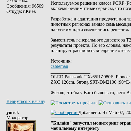
27.04.2004
Используемое решение класса PCRF (Pol
Сообщения: 96509
включая безлимитные сервисы, что позв
Откуда: г.Киев
Разработка и адаптация продукта под тр
пилотных регионах заняло семь месяце
на базе импортозамещенного решения.
Заместитель генерального директора 
результаты проекта. По его словам, н
планирует расширить внедрение отечес
Источник:
cableman
_________________
OLED Panasonic TX-65HZ980E; Pioneer
ZXC 120cm, Strong SRT-DM2100 (90*E-30
Желаю, чтобы у Вас сбылось то, чего В
Вернуться к началу
yorick
Добавлено
: Чт Май 07, 20
Модератор
"Билайн" запустил мониторинг огран
мобильному интернету