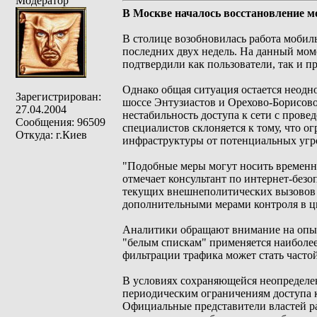
Модератор
В Москве началось восстановление м
В столице возобновилась работа мобил
последних двух недель. На данный мом
подтвердили как пользователи, так и 
Однако общая ситуация остается неодн
Зарегистрирован:
шоссе Энтузиастов и Орехово-Борисово
27.04.2004
нестабильность доступа к сети с пров
Сообщения: 96509
специалистов склоняется к тому, что 
Откуда: г.Киев
инфраструктуры от потенциальных угро
"Подобные меры могут носить временн
отмечает консультант по интернет-безо
текущих внешнеполитических вызовов л
дополнительными мерами контроля в ц
Аналитики обращают внимание на опыт 
"белым спискам" применяется наиболее
фильтрации трафика может стать часто
В условиях сохраняющейся неопределе
периодическим ограничениям доступа к
Официальные представители властей ра