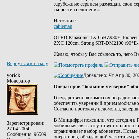
зарубежные сервисы размещать свои се
скорости соединения.
Источник:
cableman
_________________
OLED Panasonic TX-65HZ980E; Pioneer
ZXC 120cm, Strong SRT-DM2100 (90*E-30
Желаю, чтобы у Вас сбылось то, чего В
Вернуться к началу
yorick
Добавлено
: Чт Апр 30, 20
Модератор
Операторов "большой четверки" обя
Государственная комиссия по радиочас
обеспечить уверенный прием мобильной
Согласно протоколу ведомства, заверши
В Минцифры пояснили, что сегодня в Р
Зарегистрирован:
мобильная связь отсутствует полностью
27.04.2004
ограничивает выбор абонентов. Новые 
Сообщения: 96509
операторов, обладающий частотным рес