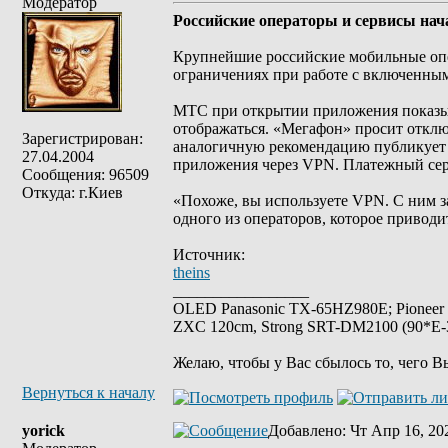
Модератор
Российские операторы и сервисы на
Крупнейшие российские мобильные опе
ограничениях при работе с включенны
МТС при открытии приложения показыв
отображаться. «Мегафон» просит отключ
Зарегистрирован:
аналогичную рекомендацию публикует 
27.04.2004
приложения через VPN. Платежный серв
Сообщения: 96509
Откуда: г.Киев
«Похоже, вы используете VPN. С ним з
одного из операторов, которое привод
Источник:
theins
_________________
OLED Panasonic TX-65HZ980E; Pioneer
ZXC 120cm, Strong SRT-DM2100 (90*E-30
Желаю, чтобы у Вас сбылось то, чего В
Вернуться к началу
yorick
Добавлено
: Чт Апр 16, 20