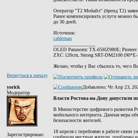
Оператор "Т2 Мобайл" (бренд Т2) заяв
Ранее компенсировать услуги можно бы
до 30 дней.
Источник:
cableman
_________________
OLED Panasonic TX-65HZ980E; Pioneer
ZXC 120cm, Strong SRT-DM2100 (90*E-30
Желаю, чтобы у Вас сбылось то, чего В
Вернуться к началу
yorick
Добавлено
: Чт Апр 23, 20
Модератор
Власти Ростова-на-Дону допустили по
В Министерстве цифрового развития Ро
мобильного интернета. Данная мера об
безопасности жителей.
18 апреля с перебоями в работе связи 
Зарегистрирован:
сообщали местные жители, проблемы но