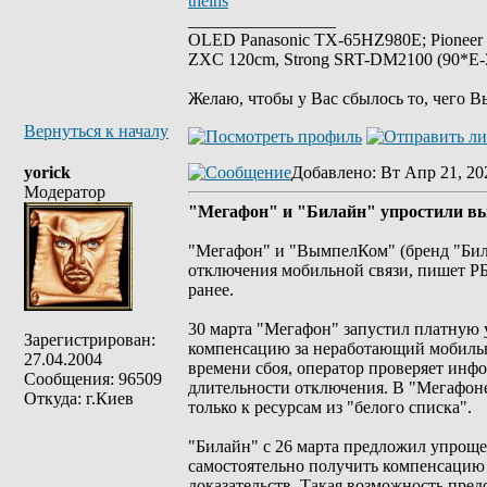
theins
_________________
OLED Panasonic TX-65HZ980E; Pioneer
ZXC 120cm, Strong SRT-DM2100 (90*E-30
Желаю, чтобы у Вас сбылось то, чего В
Вернуться к началу
yorick
Добавлено
: Вт Апр 21, 20
Модератор
"Мегафон" и "Билайн" упростили вы
"Мегафон" и "ВымпелКом" (бренд "Била
отключения мобильной связи, пишет РБ
ранее.
30 марта "Мегафон" запустил платную у
Зарегистрирован:
компенсацию за неработающий мобильн
27.04.2004
времени сбоя, оператор проверяет инф
Сообщения: 96509
длительности отключения. В "Мегафоне
Откуда: г.Киев
только к ресурсам из "белого списка".
"Билайн" с 26 марта предложил упроще
самостоятельно получить компенсацию 
доказательств. Такая возможность предо