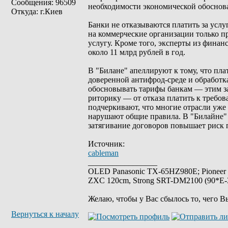
Сообщения: 96509
необходимости экономической обоснова
Откуда: г.Киев
Банки не отказываются платить за услу
на коммерческие организации только пр
услугу. Кроме того, эксперты из финан
около 11 млрд рублей в год.
В "Билане" апеллируют к тому, что плат
доверенной антифрод-среде и обработка
обосновывать тарифы банкам — этим за
риторику — от отказа платить к требо
подчеркивают, что многие отрасли уже
нарушают общие правила. В "Билайне" 
затягивание договоров повышает риск
Источник:
cableman
_________________
OLED Panasonic TX-65HZ980E; Pioneer
ZXC 120cm, Strong SRT-DM2100 (90*E-30
Желаю, чтобы у Вас сбылось то, чего В
Вернуться к началу