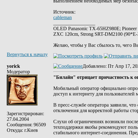
выполнением необходимых мер безопасн
Источник:
cableman
_________________
OLED Panasonic TX-65HZ980E; Pioneer
ZXC 120cm, Strong SRT-DM2100 (90*E-30
Желаю, чтобы у Вас сбылось то, чего В
Вернуться к началу
yorick
Добавлено
: Пт Апр 17, 20
Модератор
"Билайн" отрицает причастность к о
Мобильный оператор официально опров
доступ к интернету для пользователей 
В пресс-службе оператора заявили, что
отключения для корректной работы сто
Зарегистрирован:
27.04.2004
Слухи об ограничениях возникли после
Сообщения: 96509
техподдержки якобы рекомендуют польз
Откуда: г.Киев
стабильного интернет-соединения. Пре