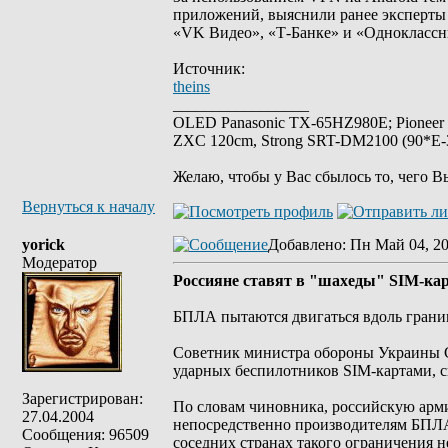
приложений, выяснили ранее эксперты п
«VK Видео», «Т-Банке» и «Одноклассн
Источник:
theins
_________________
OLED Panasonic TX-65HZ980E; Pioneer
ZXC 120cm, Strong SRT-DM2100 (90*E-30
Желаю, чтобы у Вас сбылось то, чего В
Вернуться к началу
yorick
Добавлено
: Пн Май 04, 2
Модератор
Россияне ставят в "шахеды" SIM-кар
БПЛА пытаются двигаться вдоль границ
Советник министра обороны Украины С
ударных беспилотников SIM-картами, с
Зарегистрирован:
По словам чиновника, российскую арми
27.04.2004
непосредственно производителям БПЛА
Сообщения: 96509
соседних странах такого ограничения н