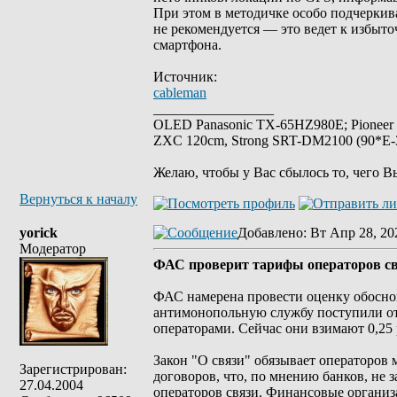
При этом в методичке особо подчеркив
не рекомендуется — это ведет к избыт
смартфона.
Источник:
cableman
_________________
OLED Panasonic TX-65HZ980E; Pioneer
ZXC 120cm, Strong SRT-DM2100 (90*E-30
Желаю, чтобы у Вас сбылось то, чего В
Вернуться к началу
yorick
Добавлено
: Вт Апр 28, 20
Модератор
ФАС проверит тарифы операторов св
ФАС намерена провести оценку обоснов
антимонопольную службу поступили от 
операторами. Сейчас они взимают 0,25 
Закон "О связи" обязывает операторов
Зарегистрирован:
договоров, что, по мнению банков, не 
27.04.2004
операторов связи. Финансовые органи