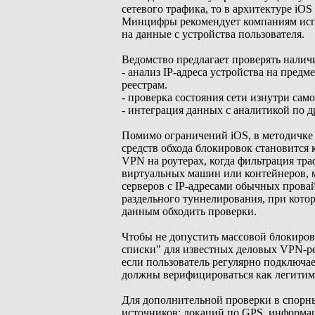
сетевого трафика, то в архитектуре iO
Минцифры рекомендует компаниям испо
на данные с устройства пользователя.
Ведомство предлагает проверять налич
- анализ IP-адреса устройства на пред
реестрам.
- проверка состояния сети изнутри сам
- интеграция данных с аналитикой по 
Помимо ограничений iOS, в методичке
средств обхода блокировок становится
VPN на роутерах, когда фильтрация тр
виртуальных машин или контейнеров, 
серверов с IP-адресами обычных прова
раздельного туннелирования, при котор
данным обходить проверки.
Чтобы не допустить массовой блокиро
списки" для известных деловых VPN-р
если пользователь регулярно подключае
должны верифицироваться как легитим
Для дополнительной проверки в спорны
источников: локаций по GPS, информа