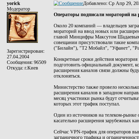
yorick
Добавлено
: Ср Апр 29, 20
Модератор
Операторы подписали мораторий на 
Около 20 компаний — владельцев загр
мораторий на ввод новых или расшире
главой Минцифры Максутом Шадаевым, 
совещании присутствовали такие комп
("Билайн"), "Т2 Мобайл", "Уфанет", "Р
Зарегистрирован:
27.04.2004
Конкретные сроки действия моратория
Сообщения: 96509
подготовить официальный документ, ко
Откуда: г.Киев
расширения каналов связи должны будут
отклоняться.
Министерство также провело несколько
расширения каналов в западном направ
месяц участники рынка будут отчитыват
которых этот трафик поступал.
Один из источников на телеком-рынке 
касательно расширения зарубежных кан
Сейчас VPN-трафик для операторов выг
заграничного трафика и ограниченност