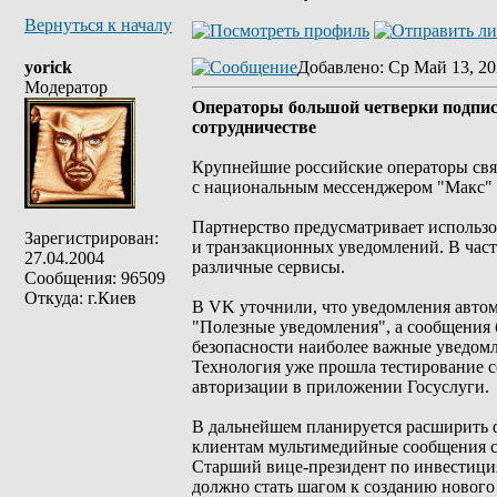
Вернуться к началу
yorick
Добавлено
: Ср Май 13, 20
Модератор
Операторы большой четверки подпис
сотрудничестве
Крупнейшие российские операторы свя
с национальным мессенджером "Макс" 
Партнерство предусматривает использ
Зарегистрирован:
и транзакционных уведомлений. В част
27.04.2004
различные сервисы.
Сообщения: 96509
Откуда: г.Киев
В VK уточнили, что уведомления авто
"Полезные уведомления", а сообщения 
безопасности наиболее важные уведомле
Технология уже прошла тестирование 
авторизации в приложении Госуслуги.
В дальнейшем планируется расширить ф
клиентам мультимедийные сообщения с
Старший вице-президент по инвестиция
должно стать шагом к созданию новог