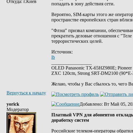
Откуда: г.Киев
попадать в зону действия сети.
Вероятно, SIM-карты этого же операто
пространстве европейских стран вблизи
"Флэш" призвал компании, обеспечива
прекратить деловые отношения с "Теле 
террористических целей.
Источник:
lb
_________________
OLED Panasonic TX-65HZ980E; Pioneer
ZXC 120cm, Strong SRT-DM2100 (90*E-30
Желаю, чтобы у Вас сбылось то, чего В
Вернуться к началу
yorick
Добавлено
: Вт Май 05, 20
Модератор
Платный VPN для абонентов откладыв
доработку систем
Российские телеком-операторы обратил