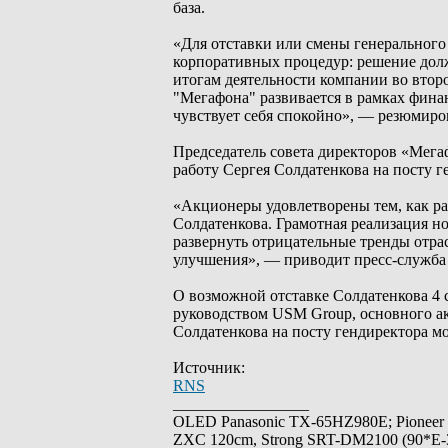
база.
«Для отставки или смены генерального
корпоративных процедур: решение дол
итогам деятельности компании во второ
"Мегафона" развивается в рамках фина
чувствует себя спокойно», — резюмиро
Председатель совета директоров «Мег
работу Сергея Солдатенкова на посту 
«Акционеры удовлетворены тем, как ра
Солдатенкова. Грамотная реализация но
развернуть отрицательные тренды отра
улучшения», — приводит пресс-служба
О возможной отставке Солдатенкова 4 
руководством USM Group, основного ак
Солдатенкова на посту гендиректора м
Источник:
RNS
_________________
OLED Panasonic TX-65HZ980E; Pioneer
ZXC 120cm, Strong SRT-DM2100 (90*E-30