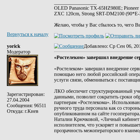
_________________
OLED Panasonic TX-65HZ980E; Pioneer
ZXC 120cm, Strong SRT-DM2100 (90*E-30
Желаю, чтобы у Вас сбылось то, чего В
Вернуться к началу
yorick
Добавлено
: Ср Сен 06, 20
Модератор
«Ростелеком» завершил внедрение се
«Ростелеком» завершил внедрение серв
помощью него любой российский опера
услуги связи, обмениваться с поставщи
ЛКО обеспечит структурированный уче
Зарегистрирован:
данными, позволит сократить сроки обр
27.04.2004
партнерам «Ростелекома». Использова
Сообщения: 96511
ручного труда персонала как со сторон
Откуда: г.Киев
опубликованном на сайте госоператора
Наталии Крючковой, «Личный кабинет о
исполнителем, что ускоряет и повышае
прозрачность межоператорского взаимо