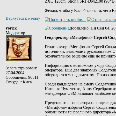
ZXC 120cm, Strong SRT-DM2100 (90*E-30
Желаю, чтобы у Вас сбылось то, чего В
Вернуться к началу
yorick
Добавлено
: Пн Сен 04, 20
Модератор
Гендиректор «Мегафона» Сергей Сол
Гендиректор «Мегафона» Сергей Солдат
источники, знакомые с руководством U
окончательное решение еще не принято,
Информацию о возможном уходе Солдат
Зарегистрирован:
оператора. Еще два знакомых Солдатенк
27.04.2004
обсуждается менеджментом. По их слов
Сообщения: 96511
Откуда: г.Киев
Среди кандидатов на смену Солдатенко
Наталью Чумаченко, Анну Серебрянико
менеджеров USM называет наиболее ве
Представитель оператора не подтверди
«Мегафона» избрали Сергея Солдатенк
обязанности генерального директора «