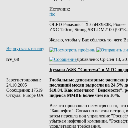
Источник:
rbc
_________________
OLED Panasonic TX-65HZ980E; Pioneer
ZXC 120cm, Strong SRT-DM2100 (90*E-30
Желаю, чтобы у Вас сбылось то, чего В
Вернуться к началу
lvv_68
Добавлено
: Ср Сен 13, 20
Бумаги АФК "Система" и МТС подоро
Зарегистрирован:
Глобальные депозитарные расписки 
24.10.2005
последний месяц выросли на 24,5% до
Сообщения: 17519
$10,84. Как отмечают "Ведомости", 
Откуда: Europe UA
индекса ММВБ более чем на 10%.
Все это произошло несмотря на то, что
"Башнефти". Согласно версии истцов, 
затем перешла под управление "Роснефт
убыткам нефтяной компании. "Роснефть
удовлетворил требования.