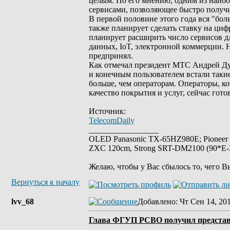
целым. По его мнению, одним из наибо
сервисами, позволяющее быстро получи
В первой половине этого года вся "бол
также планирует сделать ставку на ц
планирует расширить число сервисов д
данных, IoT, электронной коммерции. 
предпринял.
Как отмечал президент МТС Андрей Ду
и конечным пользователем встали такие
больше, чем операторам. Операторы, к
качество покрытия и услуг, сейчас гот
Источник:
TelecomDaily
_________________
OLED Panasonic TX-65HZ980E; Pioneer
ZXC 120cm, Strong SRT-DM2100 (90*E-30
Желаю, чтобы у Вас сбылось то, чего В
Вернуться к началу
lvv_68
Добавлено
: Чт Сен 14, 20
Глава ФГУП РСВО получил представ