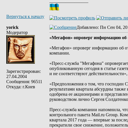
_________________
Вернуться к началу
yorick
Добавлено
: Пн Сен 04, 20
Модератор
«Мегафон» опроверг информацию об 
«Мегафон» опроверг информацию об отс
компании.
«Пресс-служба "Мегафона" опровергае
опубликованную сегодня в статье газе
Зарегистрирован:
и не соответствуют действительности»
27.04.2004
Сообщения: 96511
«Предположения о том, что господин 
Откуда: г.Киев
результатами квартала абсурдны также 
одобрена ее акционерами и представлен
руководством лично Сергея Солдатенко
Пресс-служба компании напомнила, чт
контрольного пакета Mail.ru Group. Ко
квартала 2017 года — впервые за после
прекратили свое снижение, положител