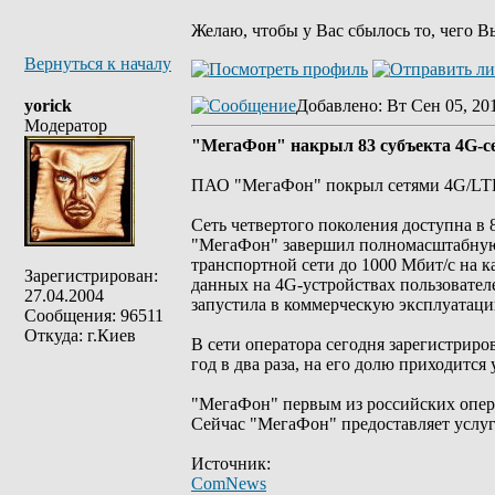
Желаю, чтобы у Вас сбылось то, чего В
Вернуться к началу
yorick
Добавлено
: Вт Сен 05, 20
Модератор
"МегаФон" накрыл 83 субъекта 4G-с
ПАО "МегаФон" покрыл сетями 4G/LTE в
Сеть четвертого поколения доступна в 
"МегаФон" завершил полномасштабную
транспортной сети до 1000 Мбит/с на 
Зарегистрирован:
данных на 4G-устройствах пользователе
27.04.2004
запустила в коммерческую эксплуатацию
Сообщения: 96511
Откуда: г.Киев
В сети оператора сегодня зарегистрир
год в два раза, на его долю приходитс
"МегаФон" первым из российских операт
Сейчас "МегаФон" предоставляет услуг
Источник:
ComNews