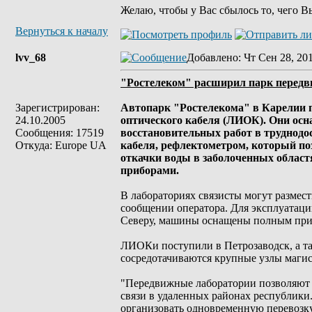
Желаю, чтобы у Вас сбылось то, чего В
Вернуться к началу
lvv_68
Добавлено
: Чт Сен 28, 20
"Ростелеком" расширил парк передв
Зарегистрирован:
Автопарк "Ростелекома" в Карелии
24.10.2005
оптического кабеля (ЛИОК). Они ос
Сообщения: 17519
восстановительных работ в труднодо
Откуда: Europe UA
кабеля, рефлектометром, который по
откачки воды в заболоченных област
приборами.
В лабораториях связисты могут размест
сообщении оператора. Для эксплуатаци
Северу, машины оснащены полным при
ЛИОКи поступили в Петрозаводск, а та
сосредотачиваются крупные узлы магис
"Передвижные лаборатории позволяют п
связи в удаленных районах республики
организовать одновременную перевозку