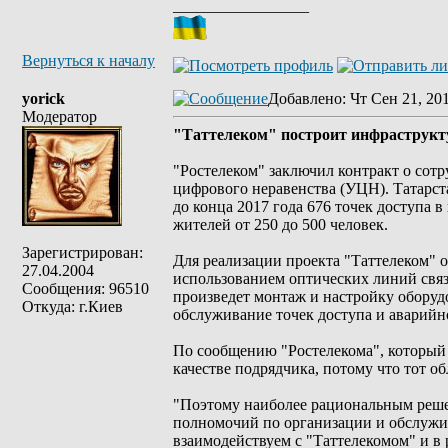
_________________
Вернуться к началу
yorick
Добавлено
: Чт Сен 21, 20
Модератор
"Таттелеком" построит инфраструкт
"Ростелеком" заключил контракт о сотр
цифрового неравенства (УЦН). Татарст
до конца 2017 года 676 точек доступа 
жителей от 250 до 500 человек.
Зарегистрирован:
Для реализации проекта "Таттелеком" о
27.04.2004
использованием оптических линий связ
Сообщения: 96510
произведет монтаж и настройку оборудо
Откуда: г.Киев
обслуживание точек доступа и аварийн
По сообщению "Ростелекома", который
качестве подрядчика, потому что тот о
"Поэтому наиболее рациональным реше
полномочий по организации и обслужи
взаимодействуем с "Таттелекомом" и в 