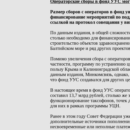
Операторские сборы в фонд УУС мо
Размер сборов с операторов в фонд у
финансирование мероприятий по под
ссылкой на протокол совещания у ви
По данным издания, в общей сложности
столько необходимо для финансирования
строительство объектов здравоохранен
Балтийском море и ряд других проектов
Помимо увеличения сбора с операторов
частности, программу по устранению ц
пользу Крыма и Калининградской облас
данным издания, Минкомсвязь, однако, 
что фонд УУС создавался для других це
В настоящее время в фонд УУС операто
составил 13,7 млрд рублей, столько же 
функционирование таксофонов, точек д
для них в рамках программы УЦН.
Ранее в этом году Совет Федерации уж
дополнительные источники пополнения 
несвоевременные или неполные платежи