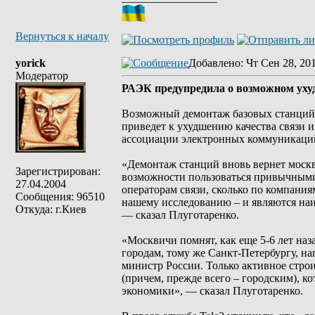
Вернуться к началу
yorick
Добавлено
: Чт Сен 28, 20
Модератор
РАЭК предупредила о возможном ухуд
Возможный демонтаж базовых станций 
приведет к ухудшению качества связи и
ассоциации электронных коммуникаций
«Демонтаж станций вновь вернет москв
Зарегистрирован:
возможности пользоваться привычными 
27.04.2004
операторам связи, сколько по компани
Сообщения: 96510
нашему исследованию – и являются на
Откуда: г.Киев
— сказал Плуготаренко.
«Москвичи помнят, как еще 5-6 лет на
городам, тому же Санкт-Петербургу, на
министр России. Только активное стро
(причем, прежде всего – городским), 
экономики», — сказал Плуготаренко.