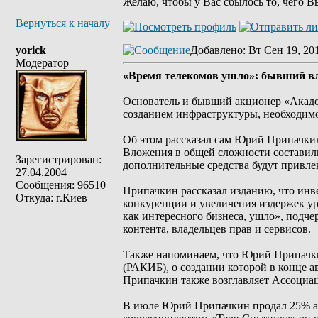
Желаю, чтобы у Вас сбылось то, чего В
Вернуться к началу
yorick
Добавлено
: Вт Сен 19, 20
Модератор
«Время телекомов ушло»: бывший вл
Основатель и бывший акционер «Акадо
созданием инфраструктуры, необходимо
Об этом рассказал сам Юрий Припачкин.
Вложения в общей сложности составили 
Зарегистрирован:
дополнительные средства будут привлек
27.04.2004
Сообщения: 96510
Припачкин рассказал изданию, что инве
Откуда: г.Киев
конкуренции и увеличения издержек ур
как интересного бизнеса, ушло», подче
контента, владельцев прав и сервисов.
Также напоминаем, что Юрий Припачки
(РАКИБ), о создании которой в конце 
Припачкин также возглавляет Ассоциа
В июле Юрий Припачкин продал 25% акц