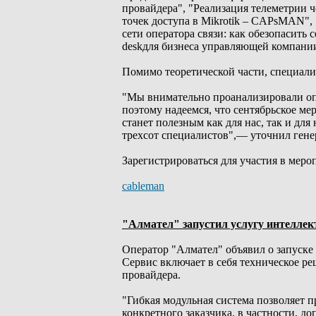
провайдера", "Реализация телеметрии 
точек доступа в Mikrotik – CAPsMAN", 
сети оператора связи: как обезопасить 
deskдля бизнеса управляющей компани
Помимо теоретической части, специали
"Мы внимательно проанализировали оп
поэтому надеемся, что сентябрьское ме
станет полезным как для нас, так и дл
трехсот специалистов",— уточнил ген
Зарегистрироваться для участия в мер
cableman
"Алмател" запустил услугу интеллек
Оператор "Алмател" объявил о запуске
Сервис включает в себя техническое р
провайдера.
"Гибкая модульная система позволяет п
конкретного заказчика, в частности, д