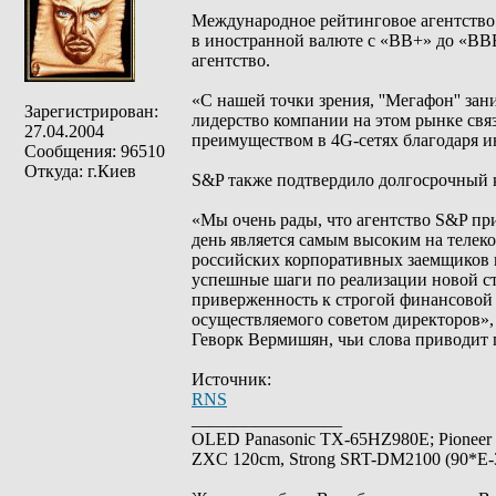
Международное рейтинговое агентство
в иностранной валюте с «BB+» до «BBB
агентство.
«С нашей точки зрения, ''Мегафон'' з
Зарегистрирован:
лидерство компании на этом рынке связ
27.04.2004
преимуществом в 4G-сетях благодаря и
Сообщения: 96510
Откуда: г.Киев
S&P также подтвердило долгосрочный 
«Мы очень рады, что агентство S&P пр
день является самым высоким на телек
российских корпоративных заемщиков в
успешные шаги по реализации новой стр
приверженность к строгой финансовой 
осуществляемого советом директоров»
Геворк Вермишян, чьи слова приводит 
Источник:
RNS
_________________
OLED Panasonic TX-65HZ980E; Pioneer
ZXC 120cm, Strong SRT-DM2100 (90*E-30