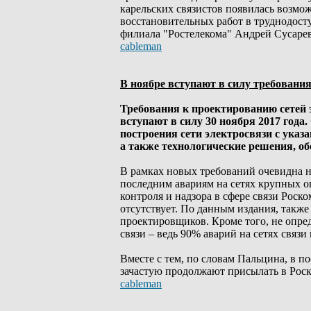
карельских связистов появилась возмо
восстановительных работ в труднодост
филиала "Ростелекома" Андрей Сусарев
cableman
В ноябре вступают в силу требовани
Требования к проектированию сетей 
вступают в силу 30 ноября 2017 года
построения сети электросвязи с указ
а также технологические решения, о
В рамках новых требований очевидна н
последним авариям на сетях крупных о
контроля и надзора в сфере связи Роск
отсутствует. По данным издания, также 
проектировщиков. Кроме того, не опред
связи – ведь 90% аварий на сетях связ
Вместе с тем, по словам Пальцина, в 
зачастую продолжают присылать в Рос
cableman
_________________