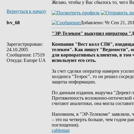
Желаю, чтобы у Вас сбылось то, чего В
Вернуться к началу
lvv_68
Добавлено
: Чт Сен 21, 20
"ЭР-Телеком" выкупил оператора "Д
Зарегистрирован:
Компания "Вест колл СПб", входящая
24.10.2005
телеком". Как пишут "Ведомости", он
Сообщения: 17519
для корпоративных клиентов, в том ч
Откуда: Europe UA
используют его сеть.
За счет сделки оператор намерен усили
холдинга "Телрос", то он решил сосред
защиты информации.
По данным издания, выручка "Директ-те
Протяженность волоконно-оптической се
считают аналитики, она могла составит
Напомним, в "ЭР-Телекоме" заявляли, 
– это на четверть больше, чем годом р
поглощения).
cableman