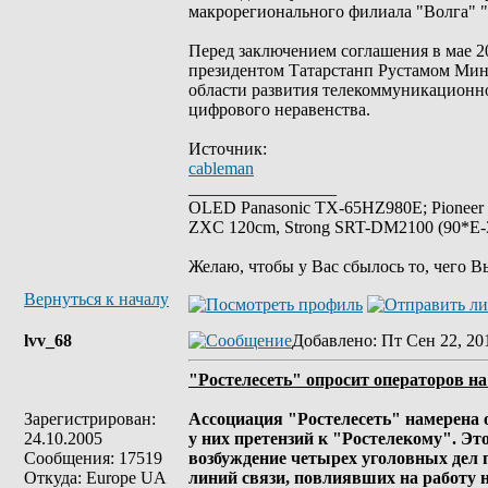
макрорегионального филиала "Волга" 
Перед заключением соглашения в мае 2
президентом Татарстанп Рустамом Мин
области развития телекоммуникационно
цифрового неравенства.
Источник:
cableman
_________________
OLED Panasonic TX-65HZ980E; Pioneer
ZXC 120cm, Strong SRT-DM2100 (90*E-30
Желаю, чтобы у Вас сбылось то, чего В
Вернуться к началу
lvv_68
Добавлено
: Пт Сен 22, 20
"Ростелесеть" опросит операторов на
Зарегистрирован:
Ассоциация "Ростелесеть" намерена о
24.10.2005
у них претензий к "Ростелекому". Эт
Сообщения: 17519
возбуждение четырех уголовных дел
Откуда: Europe UA
линий связи, повлиявших на работу н