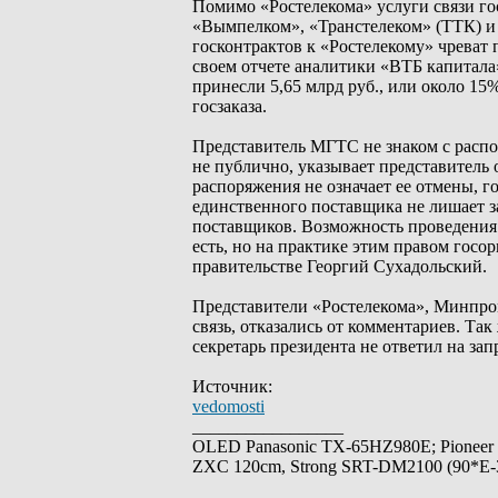
Помимо «Ростелекома» услуги связи г
«Вымпелком», «Транстелеком» (ТТК) и
госконтрактов к «Ростелекому» чреват 
своем отчете аналитики «ВТБ капитала
принесли 5,65 млрд руб., или около 1
госзаказа.
Представитель МГТС не знаком с распо
не публично, указывает представитель
распоряжения не означает ее отмены, г
единственного поставщика не лишает з
поставщиков. Возможность проведения
есть, но на практике этим правом госо
правительстве Георгий Сухадольский.
Представители «Ростелекома», Минпро
связь, отказались от комментариев. Та
секретарь президента не ответил на зап
Источник:
vedomosti
_________________
OLED Panasonic TX-65HZ980E; Pioneer
ZXC 120cm, Strong SRT-DM2100 (90*E-30