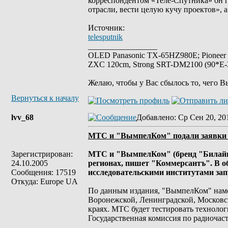
корреспондентом «Теле-Спутника» он г
отрасли, вести целую кучу проектов», а
Источник:
telesputnik
_________________
OLED Panasonic TX-65HZ980E; Pioneer
ZXC 120cm, Strong SRT-DM2100 (90*E-30
Желаю, чтобы у Вас сбылось то, чего В
Вернуться к началу
lvv_68
Добавлено
: Ср Сен 20, 20
МТС и "ВымпелКом" подали заявки 
Зарегистрирован:
МТС и "ВымпелКом" (бренд "Билайн"
24.10.2005
регионах, пишет "Коммерсантъ". В о
Сообщения: 17519
исследовательскими институтами запр
Откуда: Europe UA
По данным издания, "ВымпелКом" намер
Воронежской, Ленинградской, Московск
краях. МТС будет тестировать технолог
Государственная комиссия по радиочас