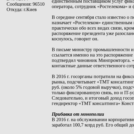
единственным поставщиком услуг фикс
Сообщения: 96510
оператора, сотрудник «Ростелекома» и
Откуда: г.Киев
В середине сентября стало известно о п
назначает «Ростелеком» единственным 
практически обо всех видах связи, кро
распоряжение президента уже разослан
коснулось, говорит он.
В письме министру промышленности и 
ссылается именно на это распоряжение
подтвердил чиновник Минпромторга. «
контактные данные ответственного со
В 2016 г. госорганы потратили на фик
рынка, подсчитывает «ТМТ консалтинг»
руб. (около 5% годовой выручки), под
только фиксированную связь, но и IT-у
Следовательно, и итоговый доход госоп
гендиректор «ТМТ консалтинга» Конст
Прибавка от монополии
В 2016 г. на обслуживании корпоративн
заработал 100,7 млрд руб. Его общий до