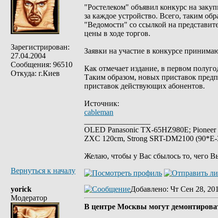
"Ростелеком" объявил конкурс на закуп
за каждое устройство. Всего, таким об
"Ведомости" со ссылкой на представит
цены в ходе торгов.
Зарегистрирован:
Заявки на участие в конкурсе принимают
27.04.2004
Сообщения: 96510
Как отмечает издание, в первом полуго
Откуда: г.Киев
Таким образом, новых приставок предп
приставок действующих абонентов.
Источник:
cableman
_________________
OLED Panasonic TX-65HZ980E; Pioneer
ZXC 120cm, Strong SRT-DM2100 (90*E-30
Желаю, чтобы у Вас сбылось то, чего В
Вернуться к началу
yorick
Добавлено
: Чт Сен 28, 20
Модератор
В центре Москвы могут демонтирова