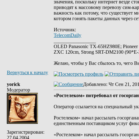
значения, поскольку интернет везде ст
приводят к массовому перевозу сим-карт
важность как потому, что существует м
котором гонять пакеты данных через се
Источник:
TelecomDaily
_________________
OLED Panasonic TX-65HZ980E; Pioneer
ZXC 120cm, Strong SRT-DM2100 (90*E-30
Желаю, чтобы у Вас сбылось то, чего В
Вернуться к началу
yorick
Добавлено
: Чт Сен 21, 20
Модератор
«Ростелеком» потребовал от госорга
Оператор ссылается на специальный у
Ростелеком» начал рассылать госоргана
единственным поставщиком услуг фикс
Зарегистрирован:
«Ростелеком» начал рассылать госорган
27.04.2004