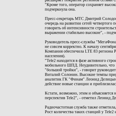
"Кроме того, оператор сохраняет высок
подчеркнула она.
Пресс-секретарь МТС Дмитрий Солодовн
очередь на развитии сетей четвертого 
говорить об интенсивности строительс
выражении стабильно высокие", - подч
Руководитель пресс-службы "МегаФона
не совсем корректно. К началу сентябр
Компания обеспечила LTE 83 региона Рос
населения).
"Tele2 находится в фазе активного стр
мобильного ШПД. Неудивительно, что п
"большой тройки", - говорит руководит
Виталий Солонин. Высокие темпы приро
аналитик ГК "Финам" Леонид Делицын. 
действие новые станции и приблизилас
Кстати, возможно, этим и объясняется
перспектив Tele2", - отметил Леонид Д
Радиочастотная служба также отметила,
Рост количества таких станций у Tele2