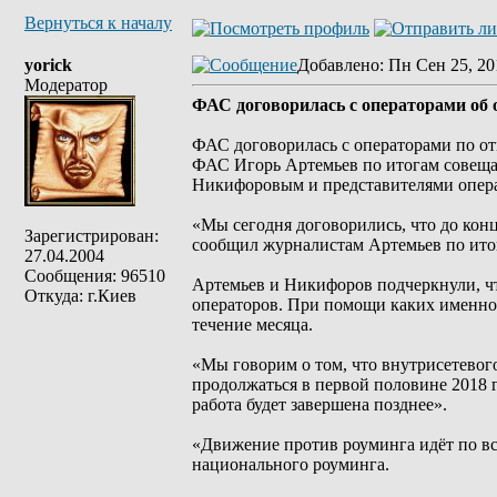
Вернуться к началу
yorick
Добавлено
: Пн Сен 25, 20
Модератор
ФАС договорилась с операторами об о
ФАС договорилась с операторами по от
ФАС Игорь Артемьев по итогам совещ
Никифоровым и представителями опера
«Мы сегодня договорились, что до кон
Зарегистрирован:
сообщил журналистам Артемьев по ито
27.04.2004
Сообщения: 96510
Артемьев и Никифоров подчеркнули, чт
Откуда: г.Киев
операторов. При помощи каких именно 
течение месяца.
«Мы говорим о том, что внутрисетевого
продолжаться в первой половине 2018 г
работа будет завершена позднее».
«Движение против роуминга идёт по все
национального роуминга.