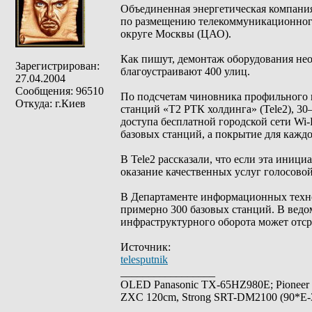
Объединенная энергетическая компани
по размещению телекоммуникационног
округе Москвы (ЦАО).
Как пишут, демонтаж оборудования нео
Зарегистрирован:
благоустраивают 400 улиц.
27.04.2004
Сообщения: 96510
По подсчетам чиновника профильного в
Откуда: г.Киев
станций «Т2 РТК холдинга» (Tele2), 3
доступа бесплатной городской сети Wi-
базовых станций, а покрытие для каждо
B Tele2 рассказали, что если эта иниц
оказание качественных услуг голосово
В Департаменте информационных техно
примерно 300 базовых станций. В ведо
инфраструктурного оборота может отсро
Источник:
telesputnik
_________________
OLED Panasonic TX-65HZ980E; Pioneer
ZXC 120cm, Strong SRT-DM2100 (90*E-30