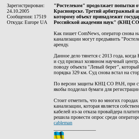
Зарегистрирован:
"Ростелеком" продолжает попытки отс
24.10.2005
Красноярске. Третий арбитражный ап
Сообщения: 17519
которому объект принадлежит госуд
Откуда: Europe UA
Российской академии наук" (КНЦ СО
Как пишет ComNews, оператор снова на
канализации могут предъявить "Ростел
аренду.
Данное дело тянется с 2013 года, когд
и суд признал хозяином научный центр
поводу объекта "Левый берег", которы
порядка 329 км. Суд снова встал на ст
По версии защиты КНЦ СО РАН, при ст
якобы подделал бумаги для регистрации
Стоит отметить, что во многих городах
канализации, которая является собств
кабелей из-за отказа провайдера плат
решила провести опрос среди операторо
cableman
_________________