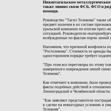
Нижнетагильском металлургическом 
также линиях связи ФСБ, ФСО и ряд
помощи.
Руководство "Тагил Телекома" также о
предмет наличия в их составе признако
уральской компании по итогам пресс-к
ситуацией. Руководители екатеринбургс
возбужденные по фактам порчи линий с
Напомним, что причиной конфликта по
"Ростелекома". Стоимость ее аренды б
одностороннем порядке требует поднять 
"При этом все переговоры по этому пов
намеренного повреждения линий связи 
Телекома".
Как отмечают в компании, было провед
факты подобных действий в отношении 
Ленинградской и Челябинской области.
"Как заявляют представители пострада
к сделке на невыгодных условиях и ум
Телекоме".