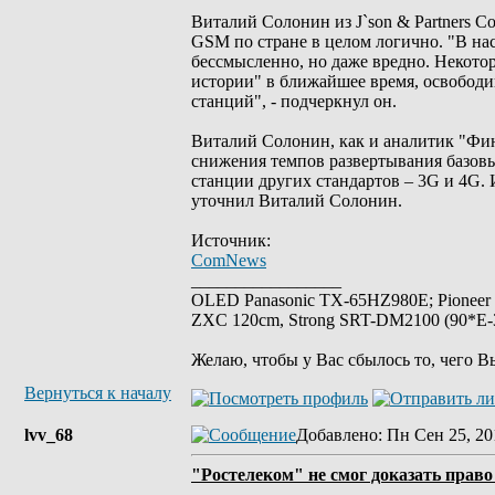
Виталий Солонин из J`son & Partners C
GSM по стране в целом логично. "В на
бессмысленно, но даже вредно. Некото
истории" в ближайшее время, освободи
станций", - подчеркнул он.
Виталий Солонин, как и аналитик "Фина
снижения темпов развертывания базовы
станции других стандартов – 3G и 4G. 
уточнил Виталий Солонин.
Источник:
ComNews
_________________
OLED Panasonic TX-65HZ980E; Pioneer
ZXC 120cm, Strong SRT-DM2100 (90*E-30
Желаю, чтобы у Вас сбылось то, чего В
Вернуться к началу
lvv_68
Добавлено
: Пн Сен 25, 20
"Ростелеком" не смог доказать прав