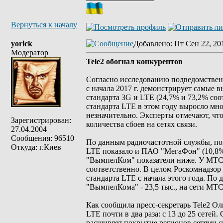
Вернуться к началу
yorick
Добавлено
: Пт Сен 22, 20
Модератор
Tele2 обогнал конкурентов
Согласно исследованию подведомствен
с начала 2017 г. демонстрирует самые 
стандарта 3G и LTE (24,7% и 73,2% соо
стандарта LTE в этом году выросло мн
незначительно. Эксперты отмечают, чт
Зарегистрирован:
количества сбоев на сетях связи.
27.04.2004
Сообщения: 96510
По данным радиочастотной службы, пом
Откуда: г.Киев
LTE показало и ПАО "МегаФон" (10,8
"ВымпелКом" показатели ниже. У МТС -
соответственно. В целом Роскомнадзор
стандарта LTE с начала этого года. По д
"ВымпелКома" - 23,5 тыс., на сети МТС 
Как сообщила пресс-секретарь Tele2 Ол
LTE почти в два раза: с 13 до 25 сетей
расширяет покрытие регионов сетями св