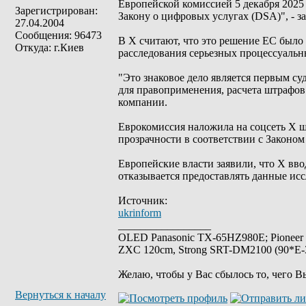
Европейской комиссией 5 декабря 2025
Зарегистрирован:
Закону о цифровых услугах (DSA)", - з
27.04.2004
Сообщения: 96473
В X считают, что это решение ЕС было 
Откуда: г.Киев
расследования серьезных процессуаль
"Это знаковое дело является первым с
для правоприменения, расчета штрафов 
компании.
Еврокомиссия наложила на соцсеть X ш
прозрачности в соответствии с Законом
Европейские власти заявили, что X вв
отказывается предоставлять данные исс
Источник:
ukrinform
_________________
OLED Panasonic TX-65HZ980E; Pioneer
ZXC 120cm, Strong SRT-DM2100 (90*E-30
Желаю, чтобы у Вас сбылось то, чего В
Вернуться к началу