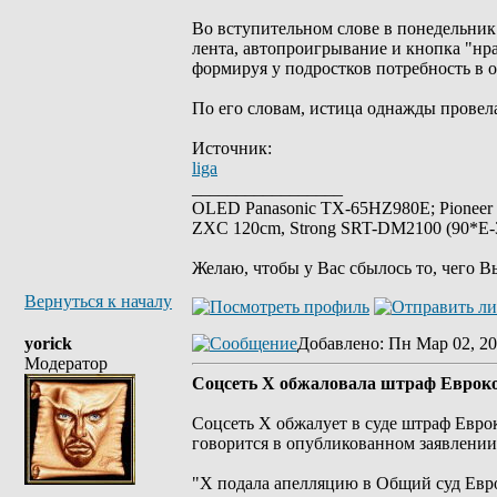
Во вступительном слове в понедельник
лента, автопроигрывание и кнопка "нра
формируя у подростков потребность в 
По его словам, истица однажды провела 
Источник:
liga
_________________
OLED Panasonic TX-65HZ980E; Pioneer
ZXC 120cm, Strong SRT-DM2100 (90*E-30
Желаю, чтобы у Вас сбылось то, чего В
Вернуться к началу
yorick
Добавлено
: Пн Мар 02, 20
Модератор
Соцсеть Х обжаловала штраф Евроко
Соцсеть X обжалует в суде штраф Евро
говорится в опубликованном заявлении
"X подала апелляцию в Общий суд Евр