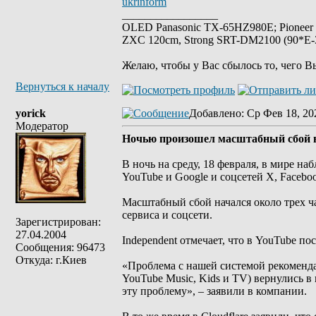
ukrinform
_________________
OLED Panasonic TX-65HZ980E; Pioneer
ZXC 120cm, Strong SRT-DM2100 (90*E-30
Желаю, чтобы у Вас сбылось то, чего В
Вернуться к началу
yorick
Добавлено
: Ср Фев 18, 20
Модератор
Ночью произошел масштабный сбой в 
В ночь на среду, 18 февраля, в мире на
YouTube и Google и соцсетей Х, Facebo
Масштабный сбой начался около трех ча
сервиса и соцсети.
Зарегистрирован:
27.04.2004
Independent отмечает, что в YouTube п
Сообщения: 96473
Откуда: г.Киев
«Проблема с нашей системой рекоменда
YouTube Music, Kids и TV) вернулись 
эту проблему», – заявили в компании.