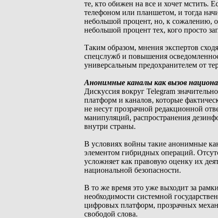
те, кто обижен на все и хочет мстить. Е
телефоном или планшетом, и тогда нач
небольшой процент, но, к сожалению, о
небольшой процент тех, кого просто зап
Таким образом, мнения экспертов сходя
спецслужб и повышения осведомленност
универсальным предохранителем от те
Анонимные каналы как вызов национа
Дискуссия вокруг Telegram значительн
платформ и каналов, которые фактиче
не несут прозрачной редакционной отв
манипуляций, распространения дезинф
внутри страны.
В условиях войны такие анонимные ка
элементом гибридных операций. Отсут
усложняет как правовую оценку их деят
национальной безопасности.
В то же время это уже выходит за рамк
необходимости системной государстве
цифровых платформ, прозрачных механи
свободой слова.