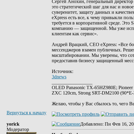
Сергей Анохин, генеральный директор 
это стратегический шаг для нас и нов
суверенитет, защиту данных и качеств
eXpress есть все, к чему привыкли пол
требуется в корпоративной среде. Это 
компанию — защищенной. Мы уже испол
клиентам как сервис».
Андрей Врацкий, CEO eXpress: «Все бо
мессенджеров взамен публичных. Реше
масштабировании. Мы уверены, что сот
предоставив бизнесу защищенный месс
Источник:
3dnews
_________________
OLED Panasonic TX-65HZ980E; Pioneer
ZXC 120cm, Strong SRT-DM2100 (90*E-30
Желаю, чтобы у Вас сбылось то, чего В
Вернуться к началу
yorick
Добавлено
: Пн Фев 16, 20
Модератор