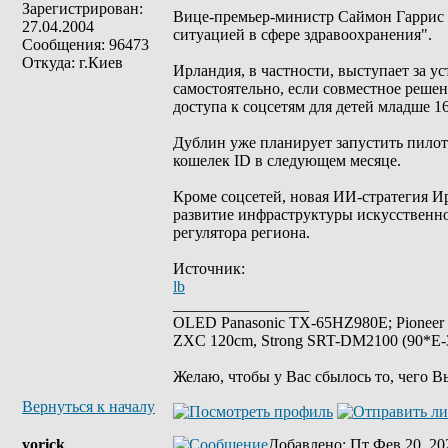
Зарегистрирован:
Вице-премьер-министр Саймон Гаррис 
27.04.2004
ситуацией в сфере здравоохранения".
Сообщения: 96473
Откуда: г.Киев
Ирландия, в частности, выступает за у
самостоятельно, если совместное решен
доступа к соцсетям для детей младше 16
Дублин уже планирует запустить пило
кошелек ID в следующем месяце.
Кроме соцсетей, новая ИИ-стратегия И
развитие инфраструктуры искусственно
регулятора региона.
Источник:
lb
_________________
OLED Panasonic TX-65HZ980E; Pioneer
ZXC 120cm, Strong SRT-DM2100 (90*E-30
Желаю, чтобы у Вас сбылось то, чего В
Вернуться к началу
yorick
Добавлено
: Пт Фев 20, 20