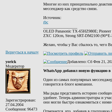
Многие из них принципиально деактиви
мессенджер как средство связи.
Источник:
rbc
_________________
OLED Panasonic TX-65HZ980E; Pioneer
ZXC 120cm, Strong SRT-DM2100 (90*E-30
Желаю, чтобы у Вас сбылось то, чего В
Вернуться к началу
yorick
Добавлено
: Сб Фев 21, 20
Модератор
WhatsApp добавил новую функцию в
Один из самых популярных мессенджер
говорится в блоге компании.
Мы рады представить историю сообщени
удобнее. Теперь администраторы и уча
Зарегистрирован:
они могли быстро ознакомиться с ними»
27.04.2004
Сообщения: 96473
Отмечается, что, добавив в групповую