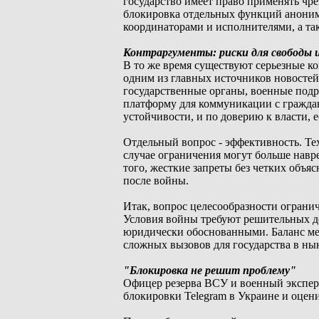
государство имеет право применять чр
блокировка отдельных функций анони
координаторами и исполнителями, а та
Контраргументы: риски для свободы
В то же время существуют серьезные ко
одним из главных источников новосте
государственные органы, военные подр
платформу для коммуникации с гражда
устойчивости, и по доверию к власти, 
Отдельный вопрос - эффективность. Тех
случае ограничения могут больше навр
того, жесткие запреты без четких объя
после войны.
Итак, вопрос целесообразности ограни
Условия войны требуют решительных д
юридически обоснованными. Баланс ме
сложных вызовов для государства в ны
"Блокировка не решит проблему"
Офицер резерва ВСУ и военный экспе
блокировки Telegram в Украине и оцени