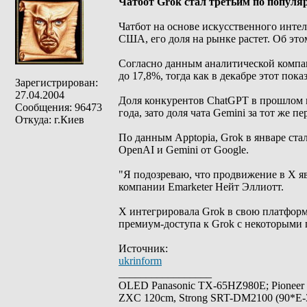
Чатбот Grok стал третьим по попул
Чатбот на основе искусственного инте
США, его доля на рынке растет. Об этом
Согласно данным аналитической компан
до 17,8%, тогда как в декабре этот пока
Зарегистрирован:
27.04.2004
Доля конкурентов ChatGPT в прошлом м
Сообщения: 96473
года, зато доля чата Gemini за тот же п
Откуда: г.Киев
По данным Apptopia, Grok в январе ст
OpenAI и Gemini от Google.
"Я подозреваю, что продвижение в X яв
компании Emarketer Нейт Эллиотт.
X интегрировала Grok в свою платформу
премиум-доступа к Grok с некоторыми
Источник:
ukrinform
_________________
OLED Panasonic TX-65HZ980E; Pioneer
ZXC 120cm, Strong SRT-DM2100 (90*E-30