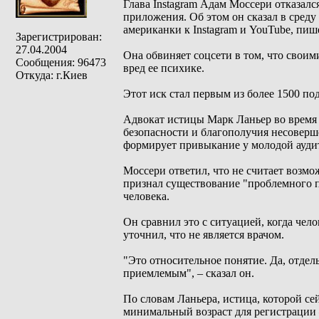
Глава Instagram Адам Моссери отказалс
приложения. Об этом он сказал в среду 
американки к Instagram и YouTube, пи
Зарегистрирован:
27.04.2004
Она обвиняет соцсети в том, что своим
Сообщения: 96473
вред ее психике.
Откуда: г.Киев
Этот иск стал первым из более 1500 по
Адвокат истицы Марк Ланьер во время 
безопасности и благополучия несоверше
формирует привыкание у молодой ауди
Моссери ответил, что не считает возмо
признал существование "проблемного п
человека.
Он сравнил это с ситуацией, когда чел
уточнил, что не является врачом.
"Это относительное понятие. Да, отдел
приемлемым", – сказал он.
По словам Ланьера, истица, которой сейч
минимальный возраст для регистрации –