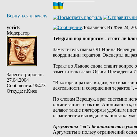
Вернуться к началу
yorick
Добавлено
: Вт Фев 24, 20
Модератор
Telegram под вопросом - стоит ли бл
Заместитель главы ОП Ирина Верещук о
координации терактов. Эксперты выра
Теракт во Львове снова ставит вопрос
заместитель главы Офиса Президента 
Зарегистрирован:
27.04.2004
"В который раз мы видим, что враг сис
Сообщения: 96473
деятельности и совершения терактов", 
Откуда: г.Киев
По словам Верещук, враг системно исп
организации терактов. Анонимность, о
делают такие платформы удобным инстр
ограничения выглядят как попытка уме
Аргументы "за": безопасность в усло
Аргументы в пользу ограничений основ