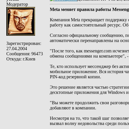
Модератор
Meta меняет правила работы Messenge
Компания Meta прекращает поддержку от
работу как самостоятельный ресурс. Об
Согласно официальному сообщению, пол
автоматически перенаправлены на осн
Зарегистрирован:
27.04.2004
"После того, как messenger.com исчезне
Сообщения: 96473
обмена сообщениями на компьютере", -
Откуда: г.Киев
Те, кто использует мессенджер без акт
мобильное приложение. Вся история чат
PIN-код резервной копии.
Это решение является частью стратеги
десктопные приложения для Windows и 
"Вы можете продолжить свои разговоры 
добавляют в компании.
Несмотря на то, что такой шаг позвол
вызвал волну недовольства среди польз