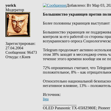
yorick
Добавлено
: Вт Мар 03, 20
Модератор
Большинство украинцев против полно
Более половины украинцев выступают з
Большинство украинцев не поддерживае
контроля за его работой со стороны пр
всеукраинского опроса Социологическо
Зарегистрирован:
27.04.2004
Telegram продолжает активно использо
Сообщения: 96473
этом 38% заходят в мессенджер очень ч
Откуда: г.Киев
течение этого времени вообще им не по
72% опрошенных считают, что Telegram
положительное, 8% – как отрицательно
Относительно национальной безопаснос
негативное влияние, 13% – положитель
Источник:
liga
_________________
OLED Panasonic TX-65HZ980E; Pioneer