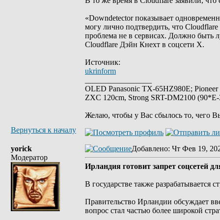
В то же время в Cloudflare заявили, что 
«Downdetector показывает одновременны
могу лично подтвердить, что Cloudflar
проблема не в сервисах. Должно быть л
Cloudflare Дэйн Кнехт в соцсети Х.
Источник:
ukrinform
_________________
OLED Panasonic TX-65HZ980E; Pioneer
ZXC 120cm, Strong SRT-DM2100 (90*E-30
Желаю, чтобы у Вас сбылось то, чего В
Вернуться к началу
yorick
Добавлено
: Чт Фев 19, 20
Модератор
Ирландия готовит запрет соцсетей дл
В государстве также разрабатывается с
Правительство Ирландии обсуждает вве
вопрос стал частью более широкой стра