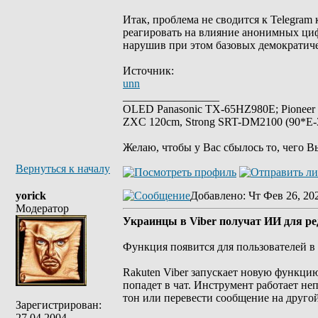
Итак, проблема не сводится к Telegram 
реагировать на влияние анонимных циф
нарушив при этом базовых демократич
Источник:
unn
_________________
OLED Panasonic TX-65HZ980E; Pioneer
ZXC 120cm, Strong SRT-DM2100 (90*E-30
Желаю, чтобы у Вас сбылось то, чего В
Вернуться к началу
yorick
Добавлено
: Чт Фев 26, 20
Модератор
Украинцы в Viber получат ИИ для ре
Функция появится для пользователей в
Rakuten Viber запускает новую функцию
попадет в чат. Инструмент работает не
тон или перевести сообщение на друго
Зарегистрирован:
27.04.2004