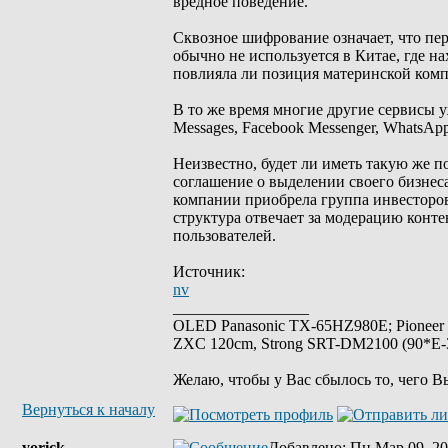
вредное поведение.
Сквозное шифрование означает, что пер
обычно не используется в Китае, где н
повлияла ли позиция материнской комп
В то же время многие другие сервисы 
Messages, Facebook Messenger, WhatsApp,
Неизвестно, будет ли иметь такую же п
соглашение о выделении своего бизнес
компании приобрела группа инвесторов,
структура отвечает за модерацию конт
пользователей.
Источник:
nv
_________________
OLED Panasonic TX-65HZ980E; Pioneer
ZXC 120cm, Strong SRT-DM2100 (90*E-30
Желаю, чтобы у Вас сбылось то, чего В
Вернуться к началу
yorick
Добавлено
: Пн Мар 09, 20