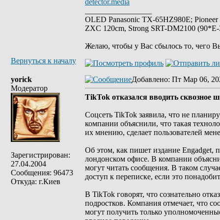
detector.media
_________________
OLED Panasonic TX-65HZ980E; Pioneer
ZXC 120cm, Strong SRT-DM2100 (90*E-30
Желаю, чтобы у Вас сбылось то, чего В
Вернуться к началу
yorick
Добавлено
: Пт Мар 06, 20
Модератор
TikTok отказался вводить сквозное
Соцсеть TikTok заявила, что не плани
компании объяснили, что такая технол
их мнению, сделает пользователей ме
Об этом, как пишет издание Engadget, 
Зарегистрирован:
лондонском офисе. В компании объясни
27.04.2004
могут читать сообщения. В таком случ
Сообщения: 96473
доступ к переписке, если это понадоби
Откуда: г.Киев
В TikTok говорят, что сознательно отк
подростков. Компания отмечает, что 
могут получить только уполномоченные 