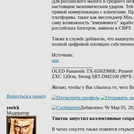
Для российского малого и среднего биз
настоящим экономическим ударом. Tel
прямой коммуникации с клиентами. Пр
платформы, такие как мессенджер Max,
саму возможность "вменяемого" зарабо
российских блогеров, заявили в СВРУ.
Также в службе добавили, что вышеупо
полной цифровой изоляции собственно
Источник:
unn
_________________
OLED Panasonic TX-65HZ980E; Pioneer
ZXC 120cm, Strong SRT-DM2100 (90*E-30
Желаю, чтобы у Вас сбылось то, чего В
Вернуться к началу
yorick
Добавлено
: Чт Мар 05, 20
Модератор
Тикток запустил коллективные сохра
В чатах соцсети также появятся открыт