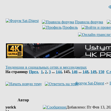
Ф
Правила форума
Профиль
Тенденции в социальных сетях и мессенджерах
На страницу
Пред.
1
,
2
,
3
...
144
,
145
,
146
...
148
,
149
,
150
Сл
Форум Sat-Digest
->
Автор
yorick
Добавлено
: Пт Фев 13, 20