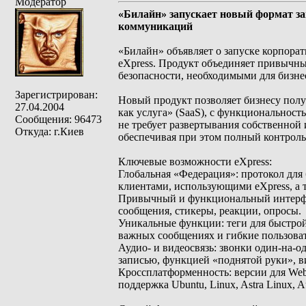
Модератор
«Билайн» запускает новый формат за
коммуникаций
«Билайн» объявляет о запуске корпора
eXpress. Продукт объединяет привычн
безопасности, необходимыми для бизне
Зарегистрирован:
Новый продукт позволяет бизнесу пол
27.04.2004
как услуга» (SaaS), с функциональност
Сообщения: 96473
не требует развертывания собственной
Откуда: г.Киев
обеспечивая при этом полный контрол
Ключевые возможности eXpress:
Глобальная «Федерация»: протокол для 
клиентами, использующими eXpress, а
Привычный и функциональный интерфей
сообщения, стикеры, реакции, опросы.
Уникальные функции: теги для быстрой
важных сообщениях и гибкие пользоват
Аудио- и видеосвязь: звонки один-на-
записью, функцией «поднятой руки», 
Кроссплатформенность: версии для Web
поддержка Ubuntu, Linux, Astra Linux, A