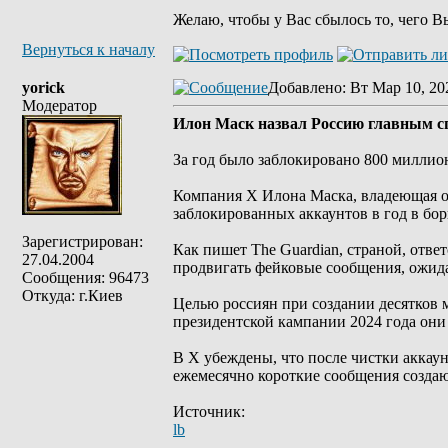
Желаю, чтобы у Вас сбылось то, чего В
Вернуться к началу
yorick
Добавлено
: Вт Мар 10, 20
Модератор
Илон Маск назвал Россию главным с
За год было заблокировано 800 миллио
Компания X Илона Маска, владеющая о
заблокированных аккаунтов в год в бо
Зарегистрирован:
Как пишет The Guardian, страной, отве
27.04.2004
продвигать фейковые сообщения, ожида
Сообщения: 96473
Откуда: г.Киев
Целью россиян при создании десятков 
президентской кампании 2024 года они
В X убеждены, что после чистки аккаун
ежемесячно короткие сообщения создаю
Источник:
lb
_________________