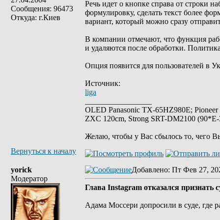
Речь идет о кнопке справа от строки н
Сообщения: 96473
формулировку, сделать текст более фо
Откуда: г.Киев
вариант, который можно сразу отправит
В компании отмечают, что функция раб
и удаляются после обработки. Политика
Опция появится для пользователей в У
Источник:
liga
_________________
OLED Panasonic TX-65HZ980E; Pioneer
ZXC 120cm, Strong SRT-DM2100 (90*E-30
Желаю, чтобы у Вас сбылось то, чего В
Вернуться к началу
yorick
Добавлено
: Пт Фев 27, 20
Модератор
Глава Instagram отказался признать
Адама Моссери допросили в суде, где р