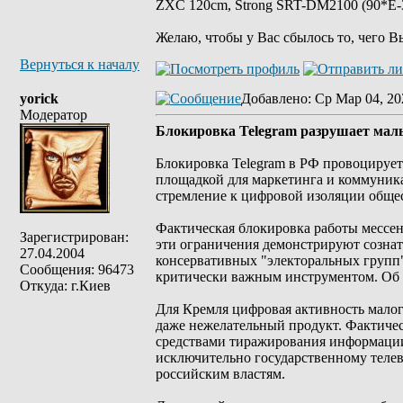
ZXC 120cm, Strong SRT-DM2100 (90*E-30
Желаю, чтобы у Вас сбылось то, чего В
Вернуться к началу
yorick
Добавлено
: Ср Мар 04, 20
Модератор
Блокировка Telegram разрушает малы
Блокировка Telegram в РФ провоцирует
площадкой для маркетинга и коммуника
стремление к цифровой изоляции общес
Фактическая блокировка работы мессен
Зарегистрирован:
эти ограничения демонстрируют сознат
27.04.2004
консервативных "электоральных групп"
Сообщения: 96473
критически важным инструментом. Об 
Откуда: г.Киев
Для Кремля цифровая активность малог
даже нежелательный продукт. Фактичес
средствами тиражирования информации
исключительно государственному теле
российским властям.