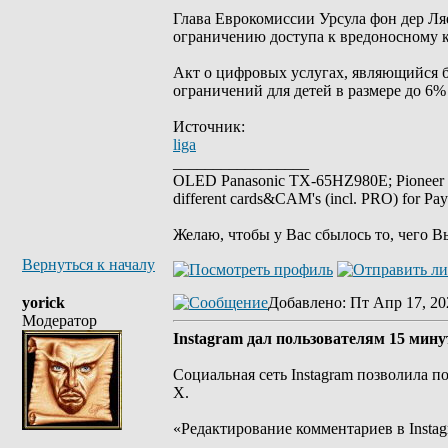
Глава Еврокомиссии Урсула фон дер Ляе
ограничению доступа к вредоносному к
Акт о цифровых услугах, являющийся б
ограничений для детей в размере до 6
Источник:
liga
_________________
OLED Panasonic TX-65HZ980E; Pioneer
different cards&CAM's (incl. PRO) for Pa
Желаю, чтобы у Вас сбылось то, чего В
Вернуться к началу
yorick
Добавлено
: Пт Апр 17, 20
Модератор
Instagram дал пользователям 15 мин
Социальная сеть Instagram позволила п
Х.
«Редактирование комментариев в Instag