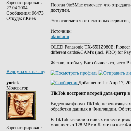
Зарегистрирован:
Портал 9to5Mac отмечает, что отредак
27.04.2004
доступен.
Сообщения: 96473
Откуда: г.Киев
Это отличается от некоторых сервисов,
Источник:
ukrinform
_________________
OLED Panasonic TX-65HZ980E; Pioneer
different cards&CAM's (incl. PRO) for Pa
Желаю, чтобы у Вас сбылось то, чего В
Вернуться к началу
yorick
Добавлено
: Пт Апр 17, 20
Модератор
TikTok построит второй дата-центр 
Видеоплатформа TikTok, переносящая х
обработки данных в Финляндии. Об это
В TikTok заявили о новых инвестициях
мощностью 128 МВт в Лахте на юге Ф
Зарегистрирован: