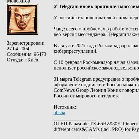
Модератор
У Telegram вновь произошел массовы
У российских пользователей снова пере
Чаще всего о проблемах в работе месс
веб-версия мессенджера. Telegram такж
Зарегистрирован:
В августе 2025 года Роскомнадзор огра
27.04.2004
киберпреступлений.
Сообщения: 96473
Откуда: г.Киев
С 10 февраля Роскомнадзор начал заме
исполняет российское законодательство
31 марта Telegram предупредил о проб
оформление подписки в России может с
ComNews Group Леонид Коник говорил, 
России от мирового интернета.
Источник:
afisha
_________________
OLED Panasonic TX-65HZ980E; Pioneer
different cards&CAM's (incl. PRO) for Pa