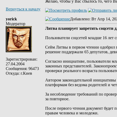
Желаю, чтобы у Вас сбылось то, чего В
Вернуться к началу
yorick
Добавлено
: Вт Апр 14, 20
Модератор
Литва планирует запретить соцсети д
Пользователи соцсетей младше 16 лет 
Сейм Литвы в первом чтении одобрил п
решение поддержали 65 депутатов, девя
Зарегистрирован:
Согласно инициативе, пользователи мл
27.04.2004
законных представителей. Законопроек
Сообщения: 96473
проверки реального возраста пользоват
Откуда: г.Киев
Автором законодательной инициативы в
платформам без ведома родителей и че
За несоблюдение требований по провер
за повторное.
После первого чтения документ будет п
правам человека и молодежи.