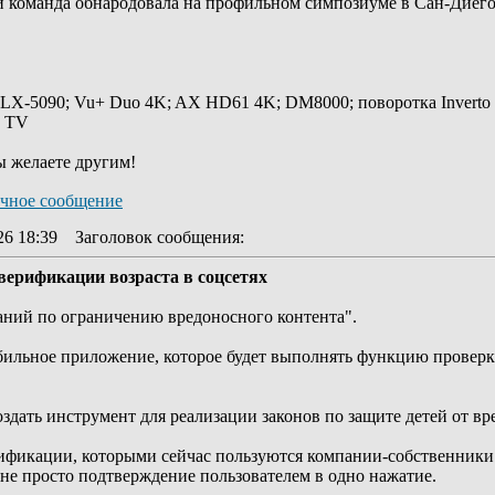
и команда обнародовала на профильном симпозиуме в Сан-Диего
 LX-5090; Vu+ Duo 4K; AX HD61 4K; DM8000; поворотка Inverto
y TV
ы желаете другим!
26 18:39
Заголовок сообщения
:
ерификации возраста в соцсетях
аний по ограничению вредоносного контента".
ильное приложение, которое будет выполнять функцию проверки 
оздать инструмент для реализации законов по защите детей от в
ификации, которыми сейчас пользуются компании-собственники 
 не просто подтверждение пользователем в одно нажатие.