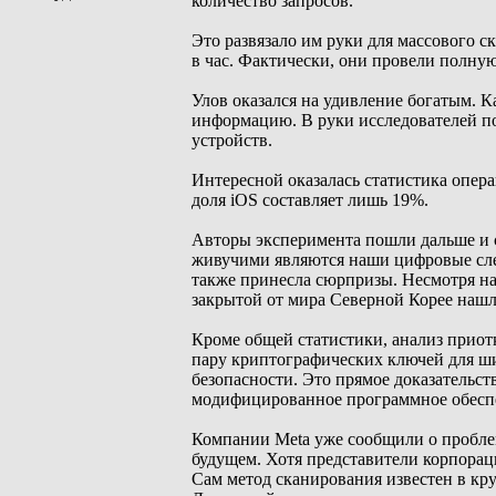
количество запросов.
Это развязало им руки для массового 
в час. Фактически, они провели полну
Улов оказался на удивление богатым. 
информацию. В руки исследователей по
устройств.
Интересной оказалась статистика опер
доля iOS составляет лишь 19%.
Авторы эксперимента пошли дальше и с
живучими являются наши цифровые сле
также принесла сюрпризы. Несмотря на
закрытой от мира Северной Корее наш
Кроме общей статистики, анализ приот
пару криптографических ключей для ш
безопасности. Это прямое доказательс
модифицированное программное обеспе
Компании Meta уже сообщили о проблем
будущем. Хотя представители корпораци
Сам метод сканирования известен в кру