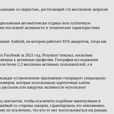
пазонами со скоростью, достигающей ста миллионов запросов
I приложения автоматически отдавал всю публичную
ни последней активности и технические характеристики
ние Android, на котором работает 81% аккаунтов, тогда как
acebook за 2021 год. Результат показал, насколько
ивязаны к активным профилям. География исследования
ли более 2,3 миллиона активных пользователей, а в
х каждое установленное приложение генерирует уникальную
 номеров, которые использовали идентичные ключи
ых рассылок или накрутки активности используют
ку контактов, чтобы исключить подобные манипуляции в
шибкой со стороны хакеров, гарантировать это невозможно.
му не исключено, что кто-то мог воспользоваться им раньше.