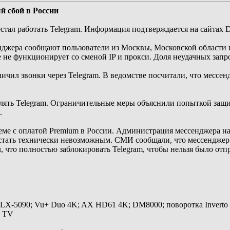
й сбой в России
стал работать Telegram. Информация подтверждается на сайтах D
енджера сообщают пользователи из Москвы, Московской области и
е не функционирует со сменой IP и прокси. Доля неудачных запр
ничил звонки через Telegram. В ведомстве посчитали, что мессе
длять Telegram. Ограничительные меры объяснили попыткой защит
.
леме с оплатой Premium в России. Администрация мессенджера на
тать технически невозможным. СМИ сообщали, что мессенджер н
что полностью заблокировать Telegram, чтобы нельзя было отп
 LX-5090; Vu+ Duo 4K; AX HD61 4K; DM8000; поворотка Inverto
y TV