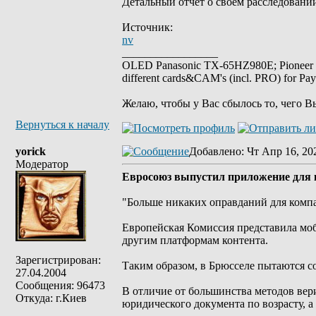
Детальный отчет о своем расследовани
Источник:
nv
_________________
OLED Panasonic TX-65HZ980E; Pioneer
different cards&CAM's (incl. PRO) for Pa
Желаю, чтобы у Вас сбылось то, чего В
Вернуться к началу
yorick
Добавлено
: Чт Апр 16, 20
Модератор
Евросоюз выпустил приложение для в
"Больше никаких оправданий для комп
Европейская Комиссия представила моб
другим платформам контента.
Зарегистрирован:
Таким образом, в Брюсселе пытаются с
27.04.2004
Сообщения: 96473
В отличие от большинства методов вер
Откуда: г.Киев
юридического документа по возрасту, а