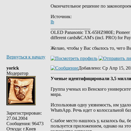
Окончательное решение по законопроек
Источник:
lb
_________________
OLED Panasonic TX-65HZ980E; Pioneer
different cards&CAM's (incl. PRO) for Pa
Желаю, чтобы у Вас сбылось то, чего В
Вернуться к началу
yorick
Добавлено
: Ср Апр 15, 20
Модератор
Ученые идентифицировали 3,5 милли
Группа ученых из Венского университе
мира.
Использовав одну уязвимость, им удало
WhatsApp. Речь идет о колоссальной ба
Зарегистрирован:
27.04.2004
Слабое место нашлось у, казалось бы,
Сообщения: 96473
пользуется приложением, однако на эт
Откуда: г.Киев