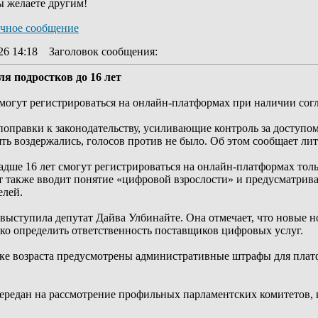
ы желаете другим!
26 14:18
Заголовок сообщения
:
ля подростков до 16 лет
смогут регистрироваться на онлайн-платформах при наличии согл
оправки к законодательству, усиливающие контроль за доступо
ть воздержались, голосов против не было. Об этом сообщает ли
адше 16 лет смогут регистрироваться на онлайн-платформах тол
т также вводит понятие «цифровой взрослости» и предусматрива
елей.
ыступила депутат Дайва Улбинайте. Она отмечает, что новые 
тко определить ответственность поставщиков цифровых услуг.
ке возраста предусмотрены административные штрафы для платфо
ередан на рассмотрение профильных парламентских комитетов, в