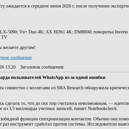
ту ожидается в середине июня 2026 г. после получения эксперт
 LX-5090; Vu+ Duo 4K; AX HD61 4K; DM8000; поворотка Inverto
y TV
ы желаете другим!
26 13:20
Заголовок сообщения
:
арда пользователей WhatsApp из-за одной ошибки
та совместно с коллегами из SBA Research обнаружила критичес
сь сделать то, что до сих пор считалось невозможным, — идент
зе из 3,5 миллиарда учетных записей, пишет Notebookcheck.
 безобидной функции синхронизации контактов. Обычно она помо
от раз инструмент сработал против системы. Исследователи выяс