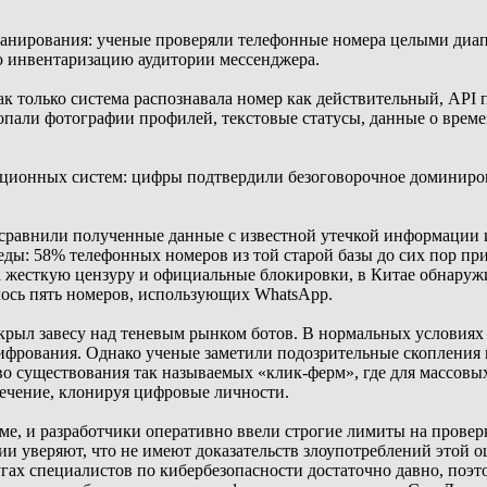
сканирования: ученые проверяли телефонные номера целыми диа
ю инвентаризацию аудитории мессенджера.
Как только система распознавала номер как действительный, AP
пали фотографии профилей, текстовые статусы, данные о време
ационных систем: цифры подтвердили безоговорочное доминирова
равнили полученные данные с известной утечкой информации из F
ды: 58% телефонных номеров из той старой базы до сих пор пр
 жесткую цензуру и официальные блокировки, в Китае обнаружи
лось пять номеров, использующих WhatsApp.
крыл завесу над теневым рынком ботов. В нормальных условия
ифрования. Однако ученые заметили подозрительные скопления
тво существования так называемых «клик-ферм», где для массов
чение, клонируя цифровые личности.
е, и разработчики оперативно ввели строгие лимиты на провер
и уверяют, что не имеют доказательств злоупотреблений этой о
гах специалистов по кибербезопасности достаточно давно, поэто