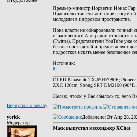
Откуда: г.Киев
Премьер-министр Норвегии Йонас Гар Ст
Правительство считает запрет соцсетей
молодежи в цифровом пространстве.
Пока власти не обнародовали точный с
ограничения в Австралии относятся к та
(Twitter). Представители YouTube уже 
безопасность детей и предоставляет дос
подростков искать менее безопасные с
Источник:
lb
_________________
OLED Panasonic TX-65HZ980E; Pioneer
ZXC 120cm, Strong SRT-DM2100 (90*E-30
Желаю, чтобы у Вас сбылось то, чего В
Вернуться к началу
yorick
Добавлено
: Вт Апр 28, 20
Модератор
Маск выпустил мессенджер XChat