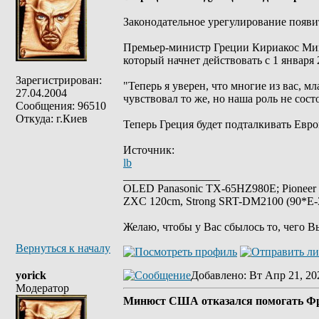
Законодательное урегулирование появитс
Премьер-министр Греции Кириакос Мицот
который начнет действовать с 1 января 
Зарегистрирован:
"Теперь я уверен, что многие из вас, мл
27.04.2004
чувствовал то же, но наша роль не сост
Сообщения: 96510
Откуда: г.Киев
Теперь Греция будет подталкивать Евр
Источник:
lb
_________________
OLED Panasonic TX-65HZ980E; Pioneer
ZXC 120cm, Strong SRT-DM2100 (90*E-30
Желаю, чтобы у Вас сбылось то, чего В
Вернуться к началу
yorick
Добавлено
: Вт Апр 21, 20
Модератор
Минюст США отказался помогать Фра