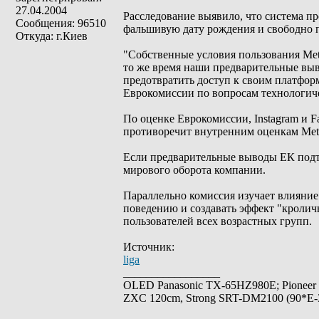
27.04.2004
Расследование выявило, что система про
Сообщения: 96510
фальшивую дату рождения и свободно п
Откуда: г.Киев
"Собственные условия пользования Meta
то же время наши предварительные выво
предотвратить доступ к своим платфор
Еврокомиссии по вопросам технологиче
По оценке Еврокомиссии, Instagram и Fa
противоречит внутренним оценкам Met
Если предварительные выводы ЕК подтв
мирового оборота компании.
Параллельно комиссия изучает влияние
поведению и создавать эффект "кроличь
пользователей всех возрастных групп.
Источник:
liga
_________________
OLED Panasonic TX-65HZ980E; Pioneer
ZXC 120cm, Strong SRT-DM2100 (90*E-30