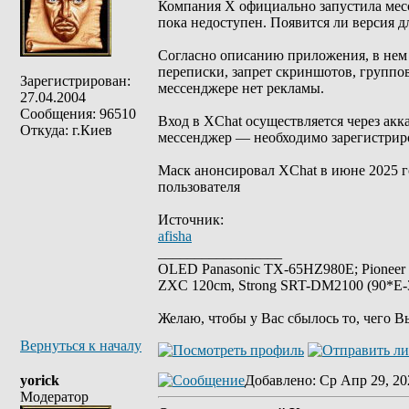
Компания X официально запустила мессе
пока недоступен. Появится ли версия дл
Согласно описанию приложения, в нем 
переписки, запрет скриншотов, группо
Зарегистрирован:
мессенджере нет рекламы.
27.04.2004
Сообщения: 96510
Вход в XChat осуществляется через акка
Откуда: г.Киев
мессенджер ― необходимо зарегистриро
Маск анонсировал XChat в июне 2025 г
пользователя
Источник:
afisha
_________________
OLED Panasonic TX-65HZ980E; Pioneer
ZXC 120cm, Strong SRT-DM2100 (90*E-30
Желаю, чтобы у Вас сбылось то, чего В
Вернуться к началу
yorick
Добавлено
: Ср Апр 29, 20
Модератор