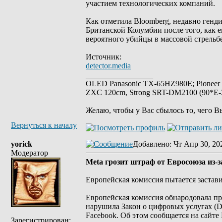
участием технологических компаний.
Как отметила Bloomberg, недавно генд
Британской Колумбии после того, как 
вероятного убийцы в массовой стрельбе 
Источник:
detector.media
_________________
OLED Panasonic TX-65HZ980E; Pioneer
ZXC 120cm, Strong SRT-DM2100 (90*E-30
Желаю, чтобы у Вас сбылось то, чего В
Вернуться к началу
yorick
Добавлено
: Чт Апр 30, 20
Модератор
Meta грозит штраф от Евросоюза из-за
Европейская комиссия пытается застав
Европейская комиссия обнародовала пр
нарушила Закон о цифровых услугах (Digi
Facebook. Об этом сообщается на сайте
Зарегистрирован: