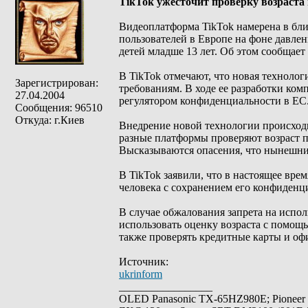
ТikTok ужесточит проверку возраста
Видеоплатформа TikTok намерена в бл
пользователей в Европе на фоне давле
детей младше 13 лет. Об этом сообщает 
В TikTok отмечают, что новая техноло
Зарегистрирован:
требованиям. В ходе ее разработки ко
27.04.2004
регулятором конфиденциальности в ЕС
Сообщения: 96510
Откуда: г.Киев
Внедрение новой технологии происходи
разные платформы проверяют возраст п
Высказываются опасения, что нынешни
В TikTok заявили, что в настоящее вре
человека с сохранением его конфиденц
В случае обжалования запрета на испол
использовать оценку возраста с помощ
также проверять кредитные карты и оф
Источник:
ukrinform
_________________
OLED Panasonic TX-65HZ980E; Pioneer