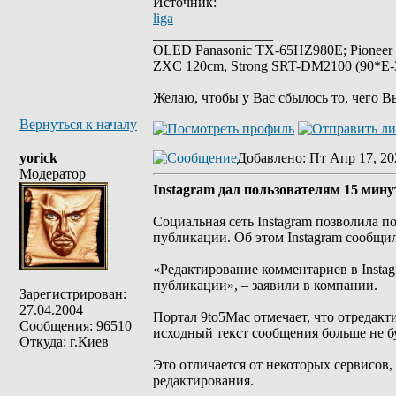
Источник:
liga
_________________
OLED Panasonic TX-65HZ980E; Pioneer
ZXC 120cm, Strong SRT-DM2100 (90*E-30
Желаю, чтобы у Вас сбылось то, чего В
Вернуться к началу
yorick
Добавлено
: Пт Апр 17, 20
Модератор
Instagram дал пользователям 15 мин
Социальная сеть Instagram позволила п
публикации. Об этом Instagram сообщил
«Редактирование комментариев в Instag
публикации», – заявили в компании.
Зарегистрирован:
27.04.2004
Портал 9to5Mac отмечает, что отредак
Сообщения: 96510
исходный текст сообщения больше не б
Откуда: г.Киев
Это отличается от некоторых сервисов,
редактирования.