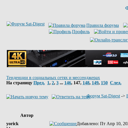
Ф
Правила форума
Профиль
Тенденции в социальных сетях и мессенджерах
На страницу
Пред.
1
,
2
,
3
...
146
,
147
,
148
,
149
,
150
След.
Форум Sat-Digest
->
Автор
yorick
Добавлено
: Пт Апр 10, 20