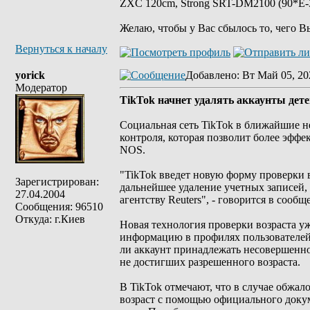
ZXC 120cm, Strong SRT-DM2100 (90*E-30
Желаю, чтобы у Вас сбылось то, чего В
Вернуться к началу
yorick
Добавлено
: Вт Май 05, 20
Модератор
TikTok начнет удалять аккаунты дете
Социальная сеть TikTok в ближайшие н
контроля, которая позволит более эффе
NOS.
"TikTok введет новую форму проверки 
Зарегистрирован:
дальнейшее удаление учетных записей
27.04.2004
агентству Reuters", - говорится в сообщ
Сообщения: 96510
Откуда: г.Киев
Новая технология проверки возраста уж
информацию в профилях пользователей,
ли аккаунт принадлежать несовершенно
не достигших разрешенного возраста.
В TikTok отмечают, что в случае обжал
возраст с помощью официального доку