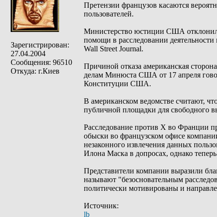
Претензии французов касаются вероятн
пользователей.
Министерство юстиции США отклонило
помощи в расследовании деятельности к
Зарегистрирован:
Wall Street Journal.
27.04.2004
Сообщения: 96510
Причиной отказа американская сторона
Откуда: г.Киев
делам Минюста США от 17 апреля гово
Конституции США.
В американском ведомстве считают, чт
публичной площадки для свободного в
Расследование против X во Франции пр
обыски во французском офисе компании
незаконного извлечения данных пользо
Илона Маска в допросах, однако тепер
Представители компании выразили бла
называют "безосновательным расследо
политически мотивированы и направлен
Источник:
lb