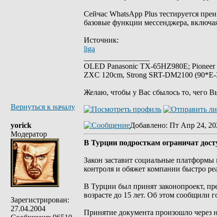
Сейчас WhatsApp Plus тестируется преи
базовые функции мессенджера, включа
Источник:
liga
_________________
OLED Panasonic TX-65HZ980E; Pioneer
ZXC 120cm, Strong SRT-DM2100 (90*E-30
Желаю, чтобы у Вас сбылось то, чего В
Вернуться к началу
yorick
Добавлено
: Пт Апр 24, 20
Модератор
В Турции подросткам ограничат дост
Закон заставит социальные платформы 
контроля и обяжет компании быстро реа
В Турции был принят законопроект, пр
возрасте до 15 лет. Об этом сообщили 
Зарегистрирован:
27.04.2004
Принятие документа произошло через не