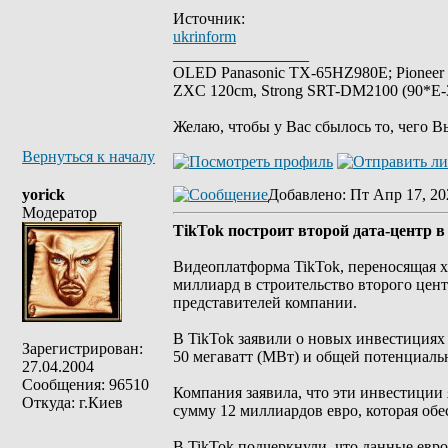
Источник:
ukrinform
_________________
OLED Panasonic TX-65HZ980E; Pioneer
ZXC 120cm, Strong SRT-DM2100 (90*E-30
Желаю, чтобы у Вас сбылось то, чего В
Вернуться к началу
yorick
Добавлено
: Пт Апр 17, 20
Модератор
TikTok построит второй дата-центр 
Видеоплатформа TikTok, переносящая х
миллиард в строительство второго цент
представителей компании.
В TikTok заявили о новых инвестициях
Зарегистрирован:
50 мегаватт (МВт) и общей потенциал
27.04.2004
Сообщения: 96510
Компания заявила, что эти инвестиции
Откуда: г.Киев
сумму 12 миллиардов евро, которая об
В TikTok подчеркнули, что данные евр