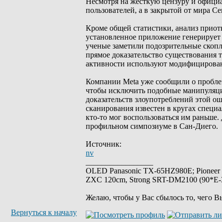
Несмотря на жесткую цензуру и офици
пользователей, а в закрытой от мира 
Кроме общей статистики, анализ приот
установленное приложение генерирует
ученые заметили подозрительные скопл
прямое доказательство существования 
активности используют модифицирован
Компании Meta уже сообщили о проблем
чтобы исключить подобные манипуляции
доказательств злоупотреблений этой ош
сканирования известен в кругах специа
кто-то мог воспользоваться им раньше.
профильном симпозиуме в Сан-Диего.
Источник:
nv
_________________
OLED Panasonic TX-65HZ980E; Pioneer
ZXC 120cm, Strong SRT-DM2100 (90*E-30
Желаю, чтобы у Вас сбылось то, чего В
Вернуться к началу