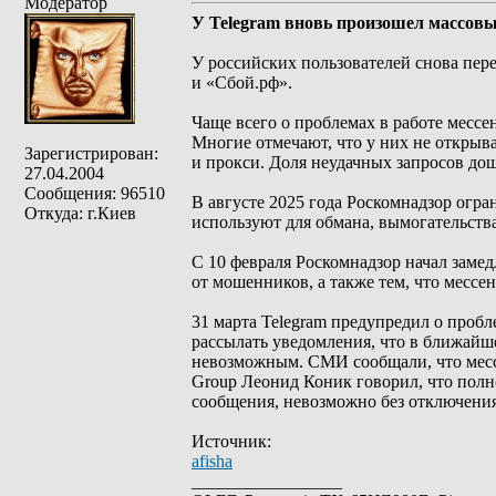
Модератор
У Telegram вновь произошел массовы
У российских пользователей снова пере
и «Сбой.рф».
Чаще всего о проблемах в работе месс
Многие отмечают, что у них не открыва
Зарегистрирован:
и прокси. Доля неудачных запросов до
27.04.2004
Сообщения: 96510
В августе 2025 года Роскомнадзор огра
Откуда: г.Киев
используют для обмана, вымогательств
С 10 февраля Роскомнадзор начал заме
от мошенников, а также тем, что мессе
31 марта Telegram предупредил о проб
рассылать уведомления, что в ближайш
невозможным. СМИ сообщали, что месс
Group Леонид Коник говорил, что полно
сообщения, невозможно без отключения
Источник:
afisha
_________________