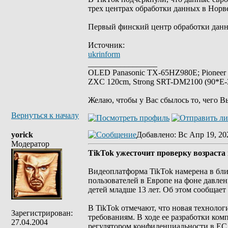
трех центрах обработки данных в Нор
Первый финский центр обработки данных
Источник:
ukrinform
_________________
OLED Panasonic TX-65HZ980E; Pioneer
ZXC 120cm, Strong SRT-DM2100 (90*E-30
Желаю, чтобы у Вас сбылось то, чего В
Вернуться к началу
yorick
Добавлено
: Вс Апр 19, 20
Модератор
ТikTok ужесточит проверку возраста
Видеоплатформа TikTok намерена в бл
пользователей в Европе на фоне давле
детей младше 13 лет. Об этом сообщает 
В TikTok отмечают, что новая техноло
Зарегистрирован:
требованиям. В ходе ее разработки ко
27.04.2004
регулятором конфиденциальности в ЕС