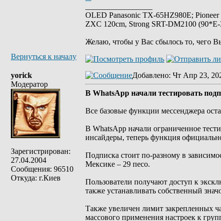
_________________
OLED Panasonic TX-65HZ980E; Pioneer
ZXC 120cm, Strong SRT-DM2100 (90*E-30
Желаю, чтобы у Вас сбылось то, чего В
Вернуться к началу
yorick
Добавлено
: Чт Апр 23, 20
Модератор
В WhatsApp начали тестировать подп
Все базовые функции мессенджера ост
В WhatsApp начали ограниченное тести
инсайдеры, теперь функция официально
Зарегистрирован:
Подписка стоит по-разному в зависимост
27.04.2004
Мексике – 29 песо.
Сообщения: 96510
Откуда: г.Киев
Пользователи получают доступ к экскл
также устанавливать собственный знач
Также увеличен лимит закрепленных ча
массового применения настроек к груп