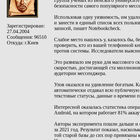
Группа ученых из Венского университе
безопасности самого популярного месс
Использовав одну уязвимость, им удал
и занести в единый список всех пользо
Зарегистрирован:
записей, пишет Notebookcheck.
27.04.2004
Сообщения: 96510
Слабое место нашлось у, казалось бы,
Откуда: г.Киев
проверить, кто из вашей телефонной кн
против системы. Исследователи выясни
Это развязало им руки для массового 
скоростью, достигающей ста миллионов
аудитории мессенджера.
Улов оказался на удивление богатым. К
автоматически отдавал всю публичную
текстовые статусы, данные о времени п
Интересной оказалась статистика опе
Android, на котором работает 81% аккау
Авторы эксперимента пошли дальше и 
за 2021 год. Результат показал, наск
той старой базы до сих пор привязаны