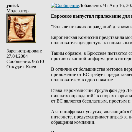
yorick
Добавлено
: Чт Апр 16, 20
Модератор
Евросоюз выпустил приложение для в
"Больше никаких оправданий для комп
Европейская Комиссия представила моб
пользователя для доступа к социальным
Зарегистрирован:
Таким образом, в Брюсселе пытаются со
27.04.2004
противозаконной информации в интерн
Сообщения: 96510
Откуда: г.Киев
В отличие от большинства методов вер
приложение от ЕС требует предоставле
пользователем в одно нажатие.
Глава Еврокомиссии Урсула фон дер Ля
никаких оправданий" в спорах с орган
от ЕС является бесплатным, простым и
Акт о цифровых услугах, являющийся 
интернете, предусматривает штраф за 
обращения компании.