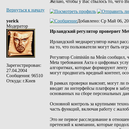
Желаю, чтобы у Вас сбылось то, чего В
Вернуться к началу
yorick
Добавлено
: Ср Май 06, 20
Модератор
Ирландский регулятор проверяет Meta
Ирландский медиарегулятор начал расс
на то, что пользователи могут быть огр
Регулятор Coimisiún na Meán сообщил, 
Meta требования Акта о цифровых услу
Зарегистрирован:
алгоритмах, которые формируют ленту 
27.04.2004
могут продвигать вредный контент, осо
Сообщения: 96510
Откуда: г.Киев
В рамках проверки выяснят, могут ли п
вводят ли интерфейсы платформ в забл
основанных на сборе персональных да
Основной контроль за крупными техно
часть функций, включая работу с жало
Это не первое расследование в отноше
претензий к компании, которые продол