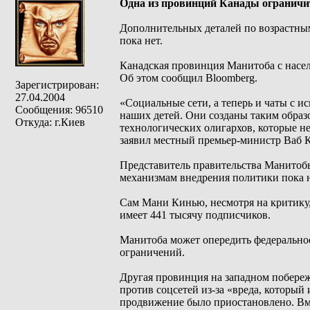
Одна из провинций Канады ограничит
Дополнительных деталей по возрастны
пока нет.
Канадская провинция Манитоба с насел
Об этом сообщил Bloomberg.
Зарегистрирован:
27.04.2004
«Социальные сети, а теперь и чаты с 
Сообщения: 96510
наших детей. Они созданы таким образ
Откуда: г.Киев
технологических олигархов, которые н
заявил местный премьер-министр Ваб 
Представитель правительства Манитобы
механизмам внедрения политики пока н
Сам Мани Кинью, несмотря на критику,
имеет 441 тысячу подписчиков.
Манитоба может опередить федерально
ограничений.
Другая провинция на западном побереж
против соцсетей из-за «вреда, который
продвижение было приостановлено. Вме