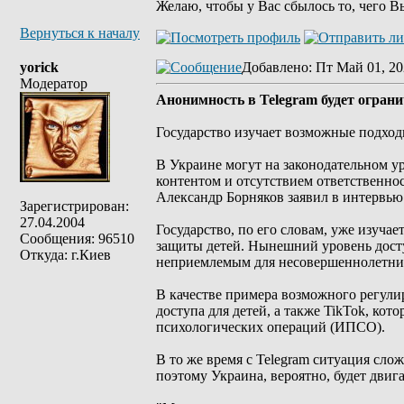
Желаю, чтобы у Вас сбылось то, чего В
Вернуться к началу
yorick
Добавлено
: Пт Май 01, 20
Модератор
Анонимность в Telegram будет ограни
Государство изучает возможные подход
В Украине могут на законодательном у
контентом и отсутствием ответственно
Александр Борняков заявил в интервь
Зарегистрирован:
27.04.2004
Государство, по его словам, уже изуча
Сообщения: 96510
защиты детей. Нынешний уровень доступ
Откуда: г.Киев
неприемлемым для несовершеннолетних
В качестве примера возможного регули
доступа для детей, а также TikTok, кот
психологических операций (ИПСО).
В то же время с Telegram ситуация сло
поэтому Украина, вероятно, будет двиг